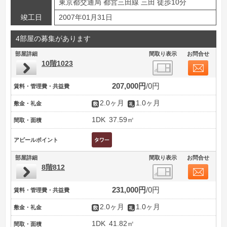
東京都交通局 都営三田線 三田 徒歩10分
竣工日
2007年01月31日
4部屋の募集があります
部屋詳細
間取り表示
お問合せ
10階1023
207,000円
0円
賃料・管理費・共益費
2.0ヶ月
1.0ヶ月
敷金・礼金
1DK
37.59㎡
間取・面積
アピールポイント
部屋詳細
間取り表示
お問合せ
8階812
231,000円
0円
賃料・管理費・共益費
2.0ヶ月
1.0ヶ月
敷金・礼金
1DK
41.82㎡
間取・面積