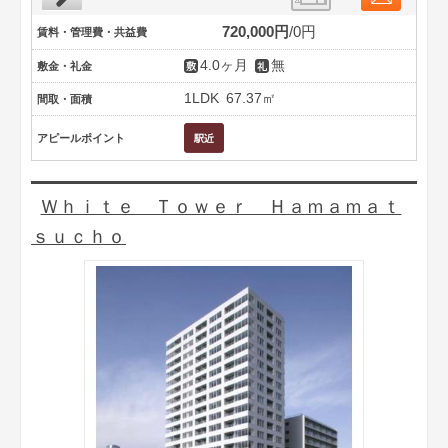
720,000円
0円
賃料・管理費・共益費
4.0ヶ月
無
敷金・礼金
1LDK
67.37㎡
間取・面積
アピールポイント
Ｗｈｉｔｅ Ｔｏｗｅｒ Ｈａｍａｍａｔ
ｓｕｃｈｏ