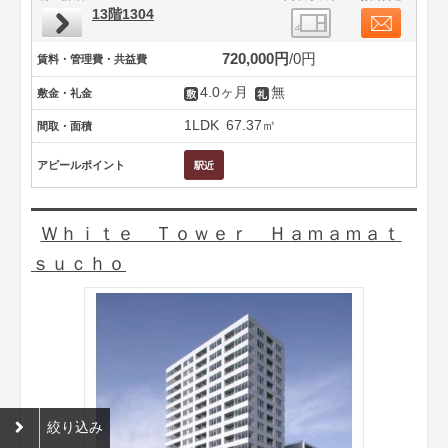
13階1304
720,000円
0円
賃料・管理費・共益費
4.0ヶ月
無
敷金・礼金
1LDK
67.37㎡
間取・面積
アピールポイント
Ｗｈｉｔｅ Ｔｏｗｅｒ Ｈａｍａｍａｔ
ｓｕｃｈｏ
絞り込み