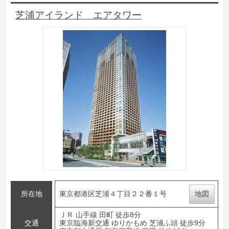
芝浦アイランド エアタワー
所在地
東京都港区芝浦４丁目２２番１号
地図
ＪＲ 山手線 田町 徒歩8分
交通
東京臨海新交通 ゆりかもめ 芝浦ふ頭 徒歩9分