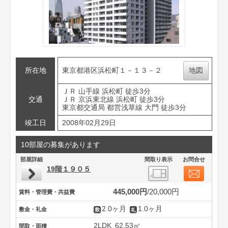
所在地
東京都港区浜松町１－１３－２
地図
ＪＲ 山手線 浜松町 徒歩3分
交通
ＪＲ 京浜東北線 浜松町 徒歩3分
東京都交通局 都営浅草線 大門 徒歩3分
竣工日
2008年02月29日
10部屋の募集があります
部屋詳細
間取り表示
お問合せ
19階１９０５
445,000円
20,000円
賃料・管理費・共益費
2.0ヶ月
1.0ヶ月
敷金・礼金
2LDK
62.53㎡
間取・面積