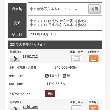
所在地
東京都港区六本木６－１２－４
地図
東京メトロ 南北線 麻布十番 徒歩9分
交通
東京メトロ 日比谷線 六本木 徒歩5分
竣工日
2003年04月01日
2部屋の募集があります
部屋詳細
間取り表示
お問合せ
17階1712
640,000円
0円
賃料・管理費・共益費
4.0ヶ月
無
敷金・礼金
1LDK
56.7㎡
間取・面積
アピールポイント
部屋詳細
間取り表示
お問合せ
13階1304