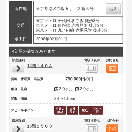
所在地
東京都港区赤坂五丁目３番３号
地図
東京メトロ 千代田線 赤坂 徒歩3分
交通
東京メトロ 銀座線 赤坂見附 徒歩9分
東京メトロ 丸ノ内線 赤坂見附 徒歩9分
竣工日
2008年02月01日
4部屋の募集があります
部屋詳細
間取り表示
お問合せ
14階１４０４
790,000円
0円
賃料・管理費・共益費
2.0ヶ月
2.0ヶ月
敷金・礼金
2B
91.55㎡
間取・面積
アピールポイント
部屋詳細
間取り表示
お問合せ
15階１５０３