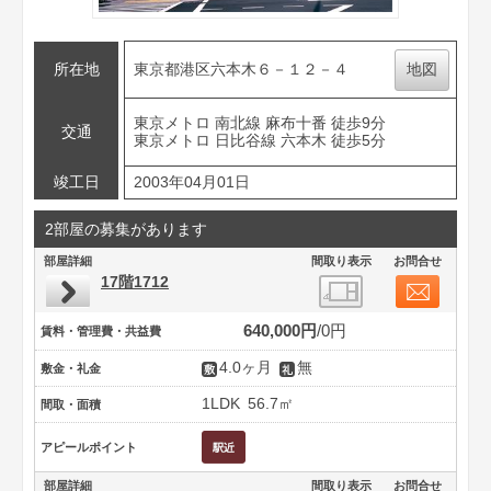
所在地
東京都港区六本木６－１２－４
地図
東京メトロ 南北線 麻布十番 徒歩9分
交通
東京メトロ 日比谷線 六本木 徒歩5分
竣工日
2003年04月01日
2部屋の募集があります
部屋詳細
間取り表示
お問合せ
17階1712
640,000円
0円
賃料・管理費・共益費
4.0ヶ月
無
敷金・礼金
1LDK
56.7㎡
間取・面積
アピールポイント
部屋詳細
間取り表示
お問合せ