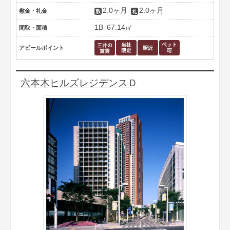
2.0ヶ月
2.0ヶ月
敷金・礼金
1B
67.14㎡
間取・面積
アピールポイント
六本木ヒルズレジデンスＤ