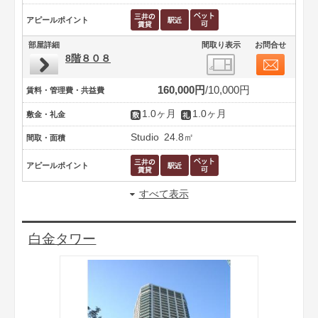
アピールポイント
部屋詳細
間取り表示
お問合せ
8階８０８
160,000円
10,000円
賃料・管理費・共益費
1.0ヶ月
1.0ヶ月
敷金・礼金
Studio
24.8㎡
間取・面積
アピールポイント
すべて表示
白金タワー