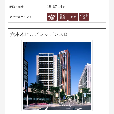
1B
67.14㎡
間取・面積
アピールポイント
六本木ヒルズレジデンスＤ