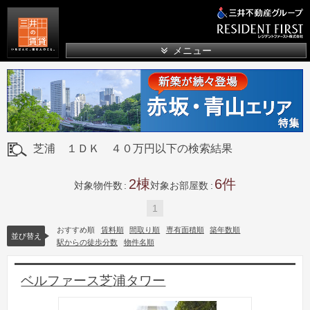
三井の賃貸
メニュー
芝浦 １ＤＫ ４０万円以下の検索結果
2
6
対象物件数
対象お部屋数
1
おすすめ順
賃料順
間取り順
専有面積順
築年数順
並び替え
駅からの徒歩分数
物件名順
ベルファース芝浦タワー