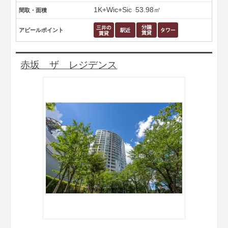
1K+Wic+Sic
53.98㎡
間取・面積
アピールポイント
赤坂 ザ レジデンス