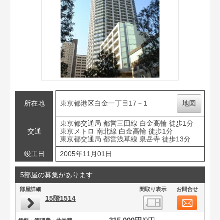
所在地
東京都港区白金一丁目17－1
地図
東京都交通局 都営三田線 白金高輪 徒歩1分
交通
東京メトロ 南北線 白金高輪 徒歩1分
東京都交通局 都営浅草線 泉岳寺 徒歩13分
竣工日
2005年11月01日
5部屋の募集があります
部屋詳細
間取り表示
お問合せ
15階1514