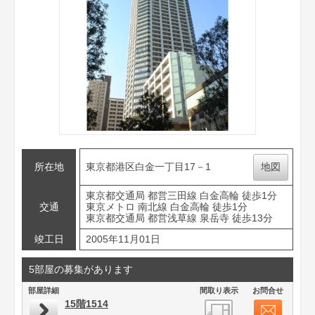
所在地
東京都港区白金一丁目17－1
地図
東京都交通局 都営三田線 白金高輪 徒歩1分
交通
東京メトロ 南北線 白金高輪 徒歩1分
東京都交通局 都営浅草線 泉岳寺 徒歩13分
竣工日
2005年11月01日
5部屋の募集があります
部屋詳細
間取り表示
お問合せ
15階1514