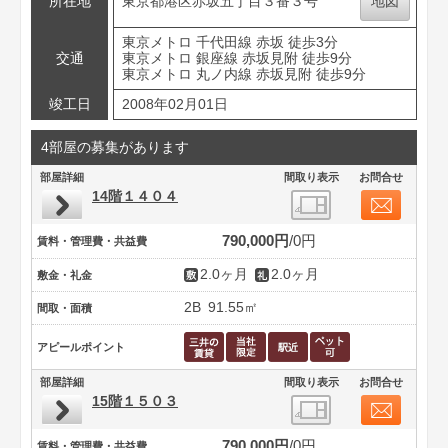
所在地
東京都港区赤坂五丁目３番３号
地図
東京メトロ 千代田線 赤坂 徒歩3分
交通
東京メトロ 銀座線 赤坂見附 徒歩9分
東京メトロ 丸ノ内線 赤坂見附 徒歩9分
竣工日
2008年02月01日
4部屋の募集があります
部屋詳細
間取り表示
お問合せ
14階１４０４
790,000円
0円
賃料・管理費・共益費
2.0ヶ月
2.0ヶ月
敷金・礼金
2B
91.55㎡
間取・面積
アピールポイント
部屋詳細
間取り表示
お問合せ
15階１５０３
790,000円
0円
賃料・管理費・共益費