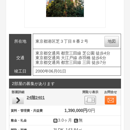
所在地
東京都港区芝３丁目８番２号
地図
東京都交通局 都営三田線 芝公園 徒歩4分
交通
東京都交通局 大江戸線 赤羽橋 徒歩6分
東京都交通局 都営三田線 三田 徒歩7分
竣工日
2000年06月01日
2部屋の募集があります
部屋詳細
間取り表示
お問合せ
24階2401
1,390,000円
0円
賃料・管理費・共益費
3.0ヶ月
無
敷金・礼金
3LDK
143.84㎡