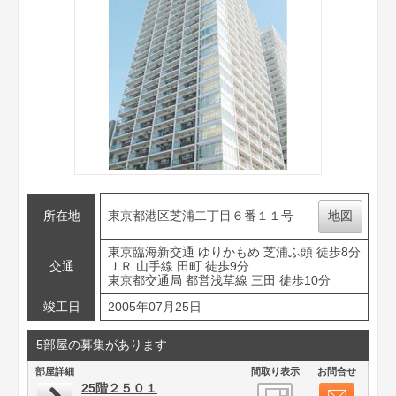
所在地
東京都港区芝浦二丁目６番１１号
地図
東京臨海新交通 ゆりかもめ 芝浦ふ頭 徒歩8分
交通
ＪＲ 山手線 田町 徒歩9分
東京都交通局 都営浅草線 三田 徒歩10分
竣工日
2005年07月25日
5部屋の募集があります
部屋詳細
間取り表示
お問合せ
25階２５０１