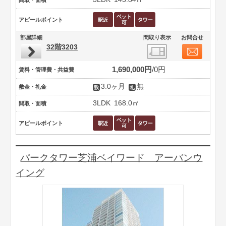
間取・面積
アピールポイント
部屋詳細
間取り表示
お問合せ
32階3203
1,690,000円
0円
賃料・管理費・共益費
3.0ヶ月
無
敷金・礼金
3LDK
168.0㎡
間取・面積
アピールポイント
パークタワー芝浦ベイワード アーバンウ
イング