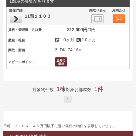
1部屋の募集があります
部屋詳細
間取り表示
お問合せ
11階１１０３
312,000円
0円
賃料・管理費・共益費
1.0ヶ月
2.0ヶ月
敷金・礼金
3LDK
74.16㎡
間取・面積
アピールポイント
1
1
対象物件数
対象お部屋数
1
田町 ３ＬＤＫ ４５万円以下に近い条件の物件を表示しています。