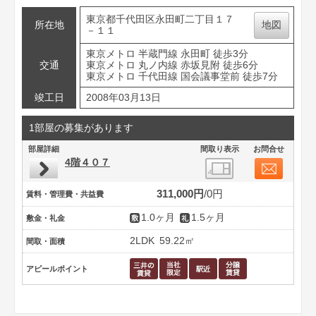
東京都千代田区永田町二丁目１７
所在地
地図
－１１
東京メトロ 半蔵門線 永田町 徒歩3分
交通
東京メトロ 丸ノ内線 赤坂見附 徒歩6分
東京メトロ 千代田線 国会議事堂前 徒歩7分
竣工日
2008年03月13日
1部屋の募集があります
部屋詳細
間取り表示
お問合せ
4階４０７
311,000円
0円
賃料・管理費・共益費
1.0ヶ月
1.5ヶ月
敷金・礼金
2LDK
59.22㎡
間取・面積
アピールポイント