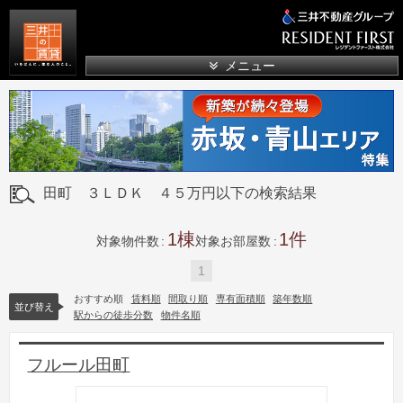
三井の賃貸
メニュー
田町 ３ＬＤＫ ４５万円以下の検索結果
1
1
対象物件数
対象お部屋数
1
おすすめ順
賃料順
間取り順
専有面積順
築年数順
並び替え
駅からの徒歩分数
物件名順
フルール田町