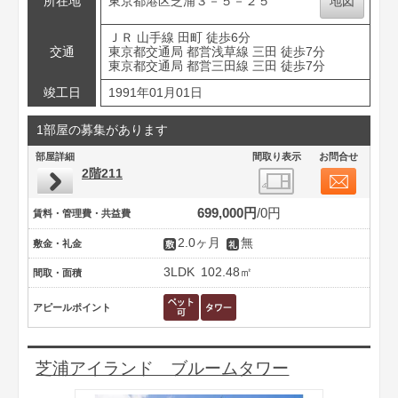
所在地
東京都港区芝浦３－５－２５
地図
ＪＲ 山手線 田町 徒歩6分
交通
東京都交通局 都営浅草線 三田 徒歩7分
東京都交通局 都営三田線 三田 徒歩7分
竣工日
1991年01月01日
1部屋の募集があります
部屋詳細
間取り表示
お問合せ
2階211
699,000円
0円
賃料・管理費・共益費
2.0ヶ月
無
敷金・礼金
3LDK
102.48㎡
間取・面積
アピールポイント
芝浦アイランド ブルームタワー