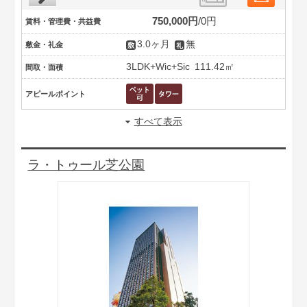
750,000円
0円
賃料・管理費・共益費
3.0ヶ月
無
敷金・礼金
3LDK+Wic+Sic
111.42㎡
間取・面積
アピールポイント
すべて表示
ラ・トゥール芝公園