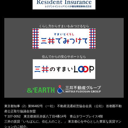
くらし方からすまいをみつけるなら
住んでからの安心サポートなら
東京都知事（2）第96482号 （一社） 不動産流通経営協会会員 （公社） 首都圏不動
産公正取引協議会加盟
〒107-0052 東京都港区赤坂八丁目4番14号 青山タワープレイス4階
三井の賃貸「いちばんに、住む人のこと。」 東京都心を中心とした豊富な賃貸マン
ションのご紹介。