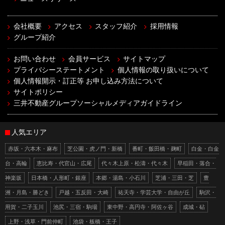
会社概要
アクセス
スタッフ紹介
採用情報
グループ紹介
お問い合わせ
会員サービス
サイトマップ
プライバシーステートメント
個人情報の取り扱いについて
個人情報開示・訂正等 お申し込み方法について
サイトポリシー
三井不動産グループソーシャルメディアガイドライン
人気エリア
赤坂・六本木・麻布
芝公園・虎ノ門・新橋
番町・飯田橋・麹町
白金・白金
台・高輪
恵比寿・代官山・広尾
代々木上原・松濤・代々木
早稲田・落合・
神楽坂
日本橋・人形町・銀座
本郷・湯島・小石川
芝浦・三田・芝
豊
洲・月島・勝どき
戸越・五反田・大崎
祐天寺・学芸大学・自由が丘
駒沢・
用賀・二子玉川
池尻・三宿・駒場
東中野・高円寺・阿佐ヶ谷
成城・砧
上野・浅草・門前仲町
池袋・板橋・王子