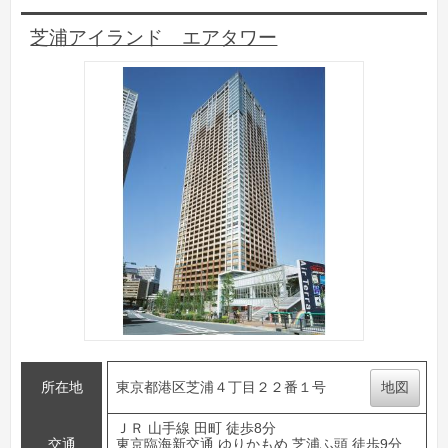
芝浦アイランド エアタワー
所在地
東京都港区芝浦４丁目２２番１号
地図
ＪＲ 山手線 田町 徒歩8分
交通
東京臨海新交通 ゆりかもめ 芝浦ふ頭 徒歩9分