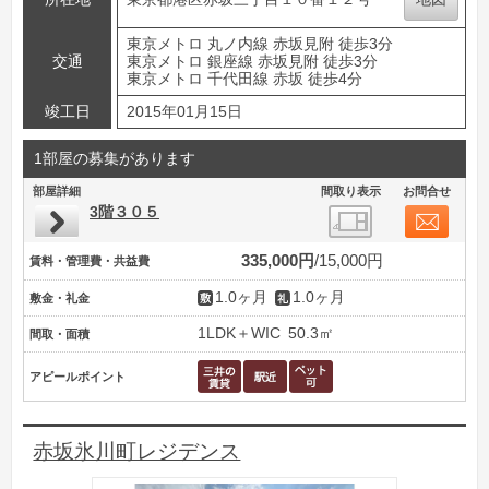
東京メトロ 丸ノ内線 赤坂見附 徒歩3分
交通
東京メトロ 銀座線 赤坂見附 徒歩3分
東京メトロ 千代田線 赤坂 徒歩4分
竣工日
2015年01月15日
1部屋の募集があります
部屋詳細
間取り表示
お問合せ
3階３０５
335,000円
15,000円
賃料・管理費・共益費
1.0ヶ月
1.0ヶ月
敷金・礼金
1LDK＋WIC
50.3㎡
間取・面積
アピールポイント
赤坂氷川町レジデンス