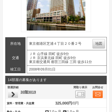
所在地
東京都港区芝浦４丁目２０番２号
地図
ＪＲ 山手線 田町 徒歩9分
交通
ＪＲ 京浜東北線 田町 徒歩9分
東京都交通局 都営三田線 三田 徒歩11分
竣工日
2008年09月01日
14部屋の募集があります
部屋詳細
間取り表示
お問合せ
30階3019
325,000円
0円
賃料・管理費・共益費
2.0ヶ月
1.0ヶ月
敷金・礼金