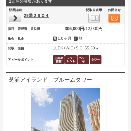
1部屋の募集があります
部屋詳細
間取り表示
お問合せ
29階２９０４
306,000円
12,000円
賃料・管理費・共益費
1.0ヶ月
無
敷金・礼金
1LDK+WIC+SIC
55.59㎡
間取・面積
アピールポイント
芝浦アイランド ブルームタワー