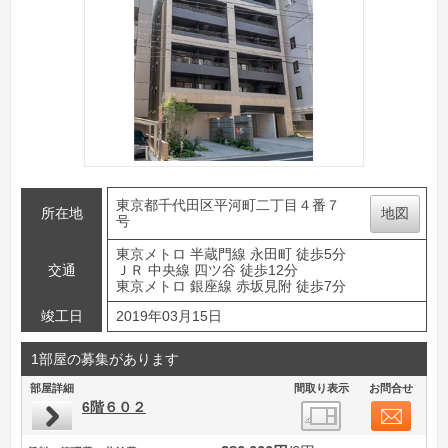
東京都千代田区平河町二丁目４番７
所在地
地図
号
東京メトロ 半蔵門線 永田町 徒歩5分
交通
ＪＲ 中央線 四ツ谷 徒歩12分
東京メトロ 銀座線 赤坂見附 徒歩7分
竣工日
2019年03月15日
1部屋の募集があります
部屋詳細
間取り表示
お問合せ
6階６０２