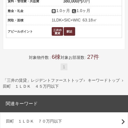
380,000円
0円
賃料・管理費・共益費
1.0ヶ月
1.0ヶ月
敷金・礼金
1LDK+SIC+WIC
63.18㎡
間取・面積
アピールポイント
6
27
対象物件数
対象お部屋数
1
「三井の賃貸」レジデントファーストトップ
キーワードトップ


田町 １ＬＤＫ ４５万円以下
関連キーワード
田町 １ＬＤＫ ７０万円以下