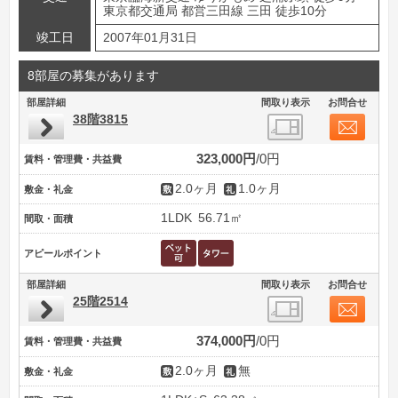
東京都交通局 都営三田線 三田 徒歩10分
竣工日
2007年01月31日
8部屋の募集があります
部屋詳細
間取り表示
お問合せ
38階3815
323,000円
0円
賃料・管理費・共益費
2.0ヶ月
1.0ヶ月
敷金・礼金
1LDK
56.71㎡
間取・面積
アピールポイント
部屋詳細
間取り表示
お問合せ
25階2514
374,000円
0円
賃料・管理費・共益費
2.0ヶ月
無
敷金・礼金