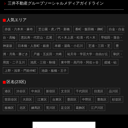
三井不動産グループソーシャルメディアガイドライン
人気エリア
赤坂・六本木・麻布
芝公園・虎ノ門・新橋
番町・飯田橋・麹町
白金・白金
台・高輪
恵比寿・代官山・広尾
代々木上原・松濤・代々木
早稲田・落合・
神楽坂
日本橋・人形町・銀座
本郷・湯島・小石川
芝浦・三田・芝
豊
洲・月島・勝どき
戸越・五反田・大崎
祐天寺・学芸大学・自由が丘
駒沢・
用賀・二子玉川
池尻・三宿・駒場
東中野・高円寺・阿佐ヶ谷
成城・砧
上野・浅草・門前仲町
池袋・板橋・王子
区名(23区)
港区
渋谷区
中央区
新宿区
文京区
千代田区
目黒区
品川区
世田谷区
大田区
江東区
台東区
墨田区
中野区
豊島区
杉並区
板橋区
北区
練馬区
荒川区
足立区
葛飾区
江戸川区