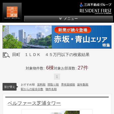
三井の賃貸
メニュー
田町 １ＬＤＫ ４５万円以下の検索結果
6
27
対象物件数
対象お部屋数
1
おすすめ順
賃料順
間取り順
専有面積順
築年数順
並び替え
駅からの徒歩分数
物件名順
ベルファース芝浦タワー