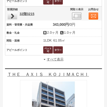
アピールポイント
部屋詳細
間取り表示
お問合せ
32階3215
343,000円
0円
賃料・管理費・共益費
2.0ヶ月
1.0ヶ月
敷金・礼金
1LDK
61.05㎡
間取・面積
アピールポイント
すべて表示
ＴＨＥ ＡＸＩＳ ＫＯＪＩＭＡＣＨＩ