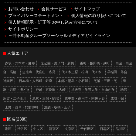
お問い合わせ
会員サービス
サイトマップ
プライバシーステートメント
個人情報の取り扱いについて
個人情報開示・訂正等 お申し込み方法について
サイトポリシー
三井不動産グループソーシャルメディアガイドライン
人気エリア
赤坂・六本木・麻布
芝公園・虎ノ門・新橋
番町・飯田橋・麹町
白金・白金
台・高輪
恵比寿・代官山・広尾
代々木上原・松濤・代々木
早稲田・落合・
神楽坂
日本橋・人形町・銀座
本郷・湯島・小石川
芝浦・三田・芝
豊
洲・月島・勝どき
戸越・五反田・大崎
祐天寺・学芸大学・自由が丘
駒沢・
用賀・二子玉川
池尻・三宿・駒場
東中野・高円寺・阿佐ヶ谷
成城・砧
上野・浅草・門前仲町
池袋・板橋・王子
区名(23区)
港区
渋谷区
中央区
新宿区
文京区
千代田区
目黒区
品川区