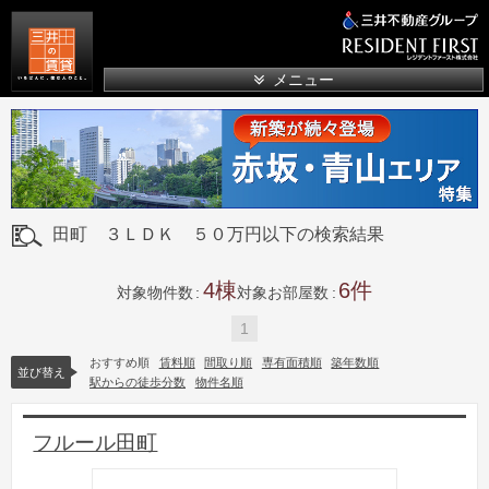
三井の賃貸
メニュー
田町 ３ＬＤＫ ５０万円以下の検索結果
4
6
対象物件数
対象お部屋数
1
おすすめ順
賃料順
間取り順
専有面積順
築年数順
並び替え
駅からの徒歩分数
物件名順
フルール田町