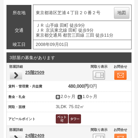
所在地
東京都港区芝浦４丁目２０番２号
地図
ＪＲ 山手線 田町 徒歩9分
交通
ＪＲ 京浜東北線 田町 徒歩9分
東京都交通局 都営三田線 三田 徒歩11分
竣工日
2008年09月01日
3部屋の募集があります
部屋詳細
間取り表示
お問合せ
25階2509
480,000円
0円
賃料・管理費・共益費
2.0ヶ月
1.0ヶ月
敷金・礼金
3LDK
75.02㎡
間取・面積
アピールポイント
部屋詳細
間取り表示
お問合せ
24階2409