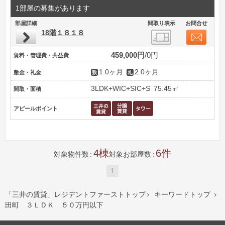
1部屋の募集があります
部屋詳細
間取り表示
お問合せ
18階１８１８
459,000円
0円
賃料・管理費・共益費
1.0ヶ月
2.0ヶ月
敷金・礼金
3LDK+WIC+SIC+S
75.45㎡
間取・面積
アピールポイント
4
6
対象物件数
対象お部屋数
1
「三井の賃貸」レジデントファーストトップ
キーワードトップ


田町 ３ＬＤＫ ５０万円以下