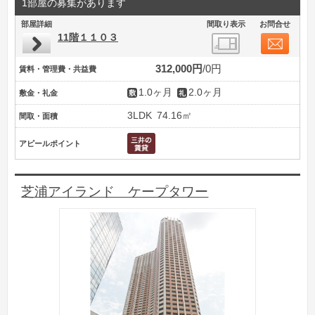
1部屋の募集があります
部屋詳細
間取り表示
お問合せ
11階１１０３
312,000円
0円
賃料・管理費・共益費
1.0ヶ月
2.0ヶ月
敷金・礼金
3LDK
74.16㎡
間取・面積
アピールポイント
芝浦アイランド ケープタワー