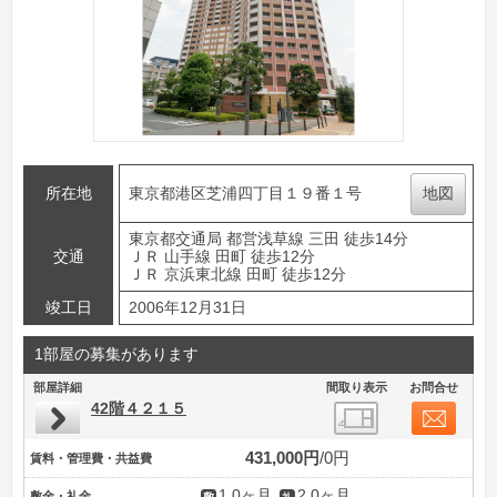
所在地
東京都港区芝浦四丁目１９番１号
地図
東京都交通局 都営浅草線 三田 徒歩14分
交通
ＪＲ 山手線 田町 徒歩12分
ＪＲ 京浜東北線 田町 徒歩12分
竣工日
2006年12月31日
1部屋の募集があります
部屋詳細
間取り表示
お問合せ
42階４２１５
431,000円
0円
賃料・管理費・共益費
1.0ヶ月
2.0ヶ月
敷金・礼金