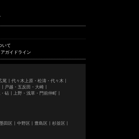
へ
ついて
ィアガイドライン
広尾
代々木上原・松濤・代々木
き
戸越・五反田・大崎
城・砧
上野・浅草・門前仲町
墨田区
中野区
豊島区
杉並区