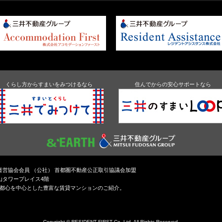
くらし方からすまいをみつけるなら
住んでからの安心サポートなら
通経営協会会員 （公社） 首都圏不動産公正取引協議会加盟
青山タワープレイス4階
京都心を中心とした豊富な賃貸マンションのご紹介。
Copyright © RESIDENT FIRST Co.,Ltd. All Rights Reserved.