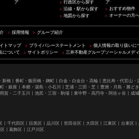
ア
行政区から探す
ア
おすすめ物件
沿線・駅から探す
オーナーの方
地図から探す
介
採用情報
グループ紹介
イトマップ
プライバシーステートメント
個人情報の取り扱いに
法について
サイトポリシー
三井不動産グループソーシャルメデ
・新橋
番町・飯田橋・麹町
白金・白金台・高輪
恵比寿・代官山・
町・銀座
本郷・湯島・小石川
芝浦・三田・芝
豊洲・月島・勝ど
用賀・二子玉川
池尻・三宿・駒場
東中野・高円寺・阿佐ヶ谷
成
区
千代田区
目黒区
品川区
世田谷区
大田区
江東区
台東区
立区
葛飾区
江戸川区