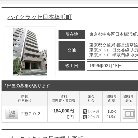
ハイクラッセ日本橋浜町
所在地
東京都中央区日本橋浜町
東京都交通局 都営浅草線
交通
東京メトロ 日比谷線 人形
東京メトロ 半蔵門線 水
竣工日
1999年03月15日
1部屋の募集があります
階数
賃料
敷金
間取り
間取り
住戸番号
管理費・共益費
礼金
面積
表示
184,000円
1.0ヶ月
1LDK
部屋
2階２０２
詳細
0円
49.0㎡
2.0ヶ月
間