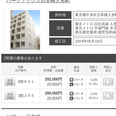
パークアクシス日本橋人形町
所在地
東京都中央区日本橋人形
東京メトロ 日比谷線 人形
交通
東京メトロ 半蔵門線 水
東京都交通局 都営浅草線
竣工日
2004年05月18日
2部屋の募集があります
階数
賃料
敷金
間取り
間取り
住戸番号
管理費・共益費
礼金
面積
表示
292,000円
1.0ヶ月
1LDK
部屋
6階６０１
詳細
20,000円
57.28㎡
1.0ヶ月
間
289,000円
1.0ヶ月
1LDK
部屋
3階３０５
詳細
20,000円
48.51㎡
1.0ヶ月
間