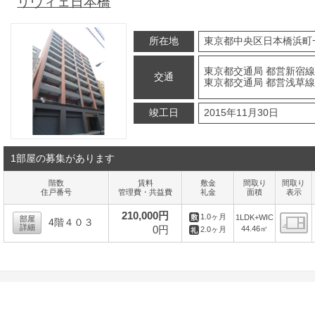
リヴィェ日本橋
所在地
東京都中央区日本橋浜町
東京都交通局 都営新宿線
交通
東京都交通局 都営浅草線
竣工日
2015年11月30日
1部屋の募集があります
階数
賃料
敷金
間取り
間取り
住戸番号
管理費・共益費
礼金
面積
表示
210,000円
1.0ヶ月
1LDK+WIC
部屋
4階４０３
詳細
0円
44.46㎡
2.0ヶ月
間