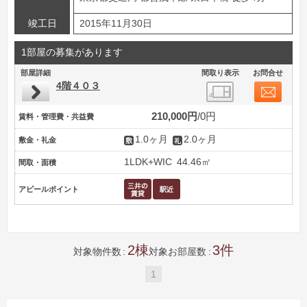
竣工日
2015年11月30日
1部屋の募集があります
部屋詳細
間取り表示
お問合せ
4階４０３
210,000円
0円
賃料・管理費・共益費
1.0ヶ月
2.0ヶ月
敷金・礼金
1LDK+WIC
44.46㎡
間取・面積
アピールポイント
2
3
対象物件数
対象お部屋数
1