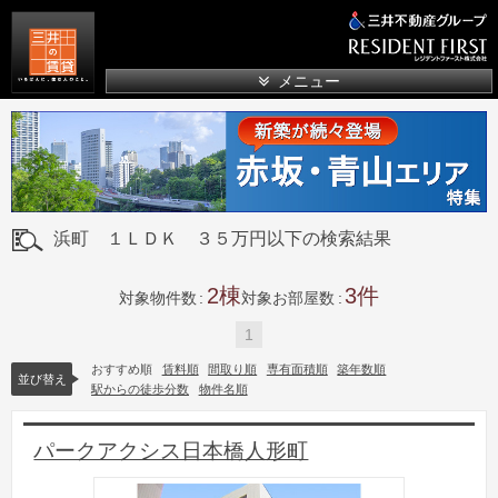
三井の賃貸
メニュー
浜町 １ＬＤＫ ３５万円以下の検索結果
2
3
対象物件数
対象お部屋数
1
おすすめ順
賃料順
間取り順
専有面積順
築年数順
並び替え
駅からの徒歩分数
物件名順
パークアクシス日本橋人形町