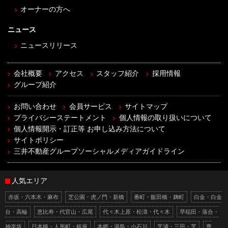
オーナーの方へ
ニュース
ニュースリリース
会社概要
アクセス
スタッフ紹介
採用情報
グループ紹介
お問い合わせ
会員サービス
サイトマップ
プライバシーステートメント
個人情報の取り扱いについて
個人情報開示・訂正等 お申し込み方法について
サイトポリシー
三井不動産グループソーシャルメディアガイドライン
人気エリア
赤坂・六本木・麻布
芝公園・虎ノ門・新橋
番町・飯田橋・麹町
白金・白金
台・高輪
恵比寿・代官山・広尾
代々木上原・松濤・代々木
早稲田・落合・
神楽坂
日本橋・人形町・銀座
本郷・湯島・小石川
芝浦・三田・芝
豊