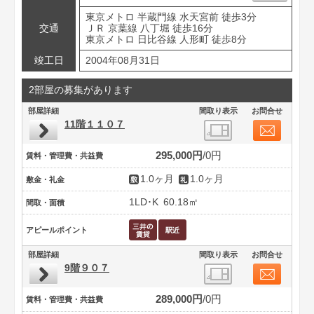
東京メトロ 半蔵門線 水天宮前 徒歩3分
交通
ＪＲ 京葉線 八丁堀 徒歩16分
東京メトロ 日比谷線 人形町 徒歩8分
竣工日
2004年08月31日
2部屋の募集があります
部屋詳細
間取り表示
お問合せ
11階１１０７
295,000円
0円
賃料・管理費・共益費
1.0ヶ月
1.0ヶ月
敷金・礼金
1LD･K
60.18㎡
間取・面積
アピールポイント
部屋詳細
間取り表示
お問合せ
9階９０７
289,000円
0円
賃料・管理費・共益費