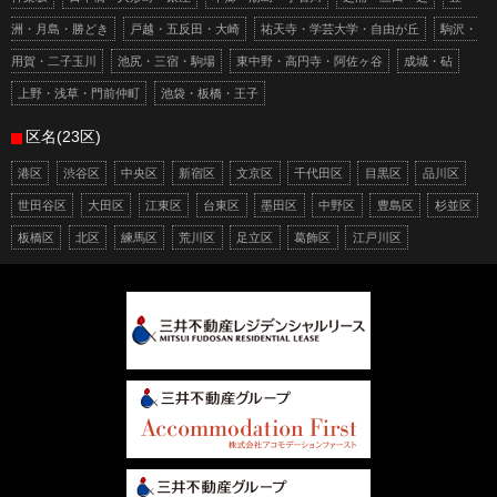
洲・月島・勝どき
戸越・五反田・大崎
祐天寺・学芸大学・自由が丘
駒沢・
用賀・二子玉川
池尻・三宿・駒場
東中野・高円寺・阿佐ヶ谷
成城・砧
上野・浅草・門前仲町
池袋・板橋・王子
区名(23区)
港区
渋谷区
中央区
新宿区
文京区
千代田区
目黒区
品川区
世田谷区
大田区
江東区
台東区
墨田区
中野区
豊島区
杉並区
板橋区
北区
練馬区
荒川区
足立区
葛飾区
江戸川区