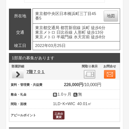
東京都中央区日本橋浜町三丁目45
所在地
地図
番5
東京都交通局 都営新宿線 浜町 徒歩6分
交通
東京メトロ 日比谷線 人形町 徒歩13分
東京メトロ 半蔵門線 水天宮前 徒歩8分
竣工日
2022年03月25日
1部屋の募集があります
部屋詳細
間取り表示
お問合せ
7階７０１
226,000円
10,000円
賃料・管理費・共益費
1.0ヶ月
無
敷金・礼金
1LD･K+WIC
40.01㎡
間取・面積
アピールポイント