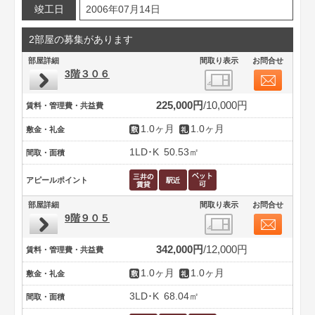
竣工日
2006年07月14日
2部屋の募集があります
部屋詳細
間取り表示
お問合せ
3階３０６
225,000円
10,000円
賃料・管理費・共益費
1.0ヶ月
1.0ヶ月
敷金・礼金
1LD･K
50.53㎡
間取・面積
アピールポイント
部屋詳細
間取り表示
お問合せ
9階９０５
342,000円
12,000円
賃料・管理費・共益費
1.0ヶ月
1.0ヶ月
敷金・礼金
3LD･K
68.04㎡
間取・面積