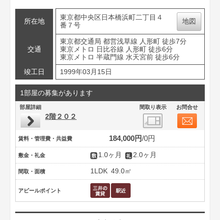
東京都中央区日本橋浜町二丁目４
所在地
地図
番７号
東京都交通局 都営浅草線 人形町 徒歩7分
交通
東京メトロ 日比谷線 人形町 徒歩6分
東京メトロ 半蔵門線 水天宮前 徒歩6分
竣工日
1999年03月15日
1部屋の募集があります
部屋詳細
間取り表示
お問合せ
2階２０２
184,000円
0円
賃料・管理費・共益費
1.0ヶ月
2.0ヶ月
敷金・礼金
1LDK
49.0㎡
間取・面積
アピールポイント