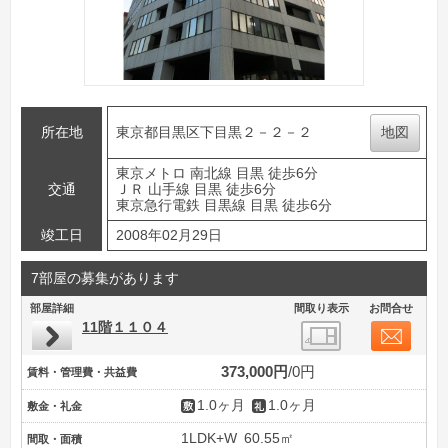
所在地
東京都目黒区下目黒２－２－２
地図
東京メトロ 南北線 目黒 徒歩6分
交通
ＪＲ 山手線 目黒 徒歩6分
東京急行電鉄 目黒線 目黒 徒歩6分
竣工日
2008年02月29日
7部屋の募集があります
部屋詳細
間取り表示
お問合せ
11階１１０４
373,000円
0円
賃料・管理費・共益費
1.0ヶ月
1.0ヶ月
敷金・礼金
1LDK+W
60.55㎡
間取・面積