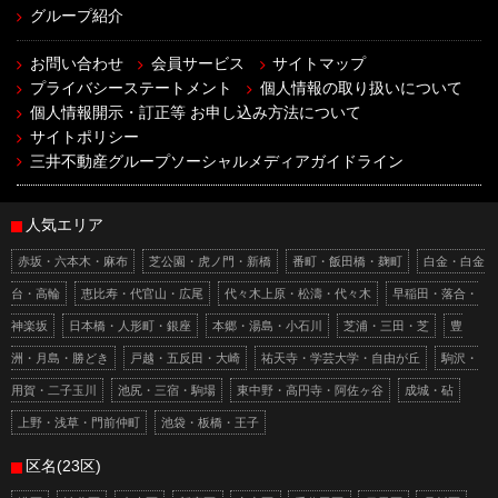
グループ紹介
お問い合わせ
会員サービス
サイトマップ
プライバシーステートメント
個人情報の取り扱いについて
個人情報開示・訂正等 お申し込み方法について
サイトポリシー
三井不動産グループソーシャルメディアガイドライン
人気エリア
赤坂・六本木・麻布
芝公園・虎ノ門・新橋
番町・飯田橋・麹町
白金・白金
台・高輪
恵比寿・代官山・広尾
代々木上原・松濤・代々木
早稲田・落合・
神楽坂
日本橋・人形町・銀座
本郷・湯島・小石川
芝浦・三田・芝
豊
洲・月島・勝どき
戸越・五反田・大崎
祐天寺・学芸大学・自由が丘
駒沢・
用賀・二子玉川
池尻・三宿・駒場
東中野・高円寺・阿佐ヶ谷
成城・砧
上野・浅草・門前仲町
池袋・板橋・王子
区名(23区)