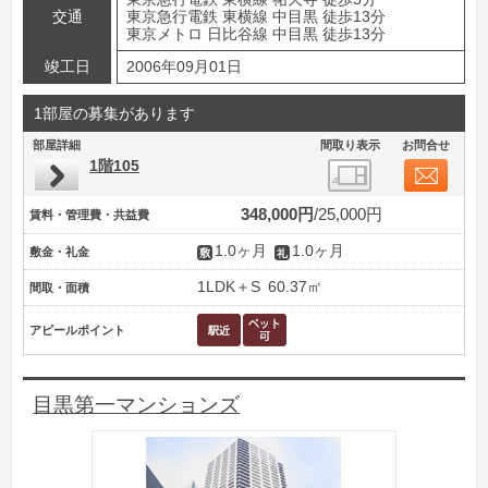
交通
東京急行電鉄 東横線 中目黒 徒歩13分
東京メトロ 日比谷線 中目黒 徒歩13分
竣工日
2006年09月01日
1部屋の募集があります
部屋詳細
間取り表示
お問合せ
1階105
348,000円
25,000円
賃料・管理費・共益費
1.0ヶ月
1.0ヶ月
敷金・礼金
1LDK＋S
60.37㎡
間取・面積
アピールポイント
目黒第一マンションズ