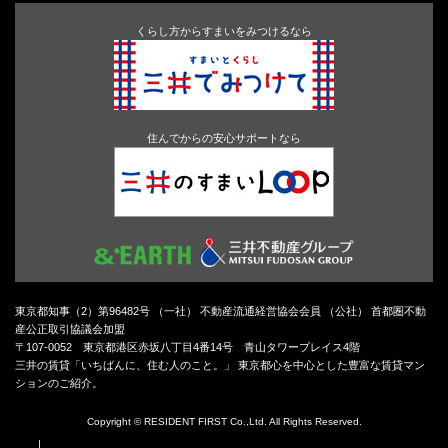
くらし方からすまいをみつけるなら
住んでからの安心サポートなら
東京都知事（2）第96482号 （一社） 不動産流通経営協会会員 （公社） 首都圏不動
産公正取引協議会加盟
〒107-0052 東京都港区赤坂八丁目4番14号 青山タワープレイス4階
三井の賃貸「いちばんに、住む人のこと。」 東京都心を中心とした豊富な賃貸マン
ションのご紹介。
Copyright © RESIDENT FIRST Co.,Ltd. All Rights Reserved.