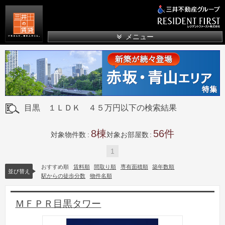
三井の賃貸
メニュー
目黒 １ＬＤＫ ４５万円以下の検索結果
8
56
対象物件数
対象お部屋数
1
おすすめ順
賃料順
間取り順
専有面積順
築年数順
並び替え
駅からの徒歩分数
物件名順
ＭＦＰＲ目黒タワー