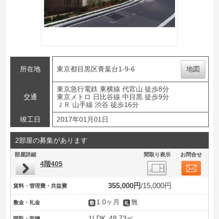
所在地
東京都目黒区青葉台1-9-6
地図
東京急行電鉄 東横線 代官山 徒歩8分
交通
東京メトロ 日比谷線 中目黒 徒歩9分
ＪＲ 山手線 渋谷 徒歩16分
竣工日
2017年01月01日
2部屋の募集があります
部屋詳細
間取り表示
お問合せ
4階405
355,000円
15,000円
賃料・管理費・共益費
1.0ヶ月
無
敷金・礼金
1LDK
48.73㎡
間取・面積