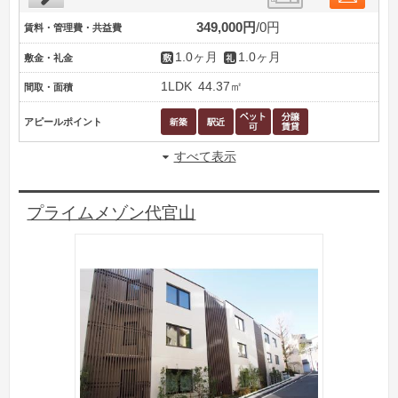
349,000円
0円
賃料・管理費・共益費
1.0ヶ月
1.0ヶ月
敷金・礼金
1LDK
44.37㎡
間取・面積
アピールポイント
すべて表示
プライムメゾン代官山