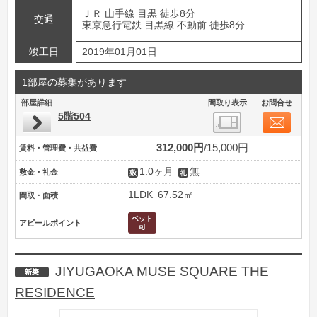
ＪＲ 山手線 目黒 徒歩8分
交通
東京急行電鉄 目黒線 不動前 徒歩8分
竣工日
2019年01月01日
1部屋の募集があります
部屋詳細
間取り表示
お問合せ
5階504
312,000円
15,000円
賃料・管理費・共益費
1.0ヶ月
無
敷金・礼金
1LDK
67.52㎡
間取・面積
アピールポイント
JIYUGAOKA MUSE SQUARE THE
新築
RESIDENCE