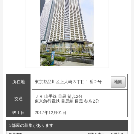
所在地
東京都品川区上大崎３丁目１番２号
地図
ＪＲ 山手線 目黒 徒歩2分
交通
東京急行電鉄 目黒線 目黒 徒歩2分
竣工日
2017年12月01日
3部屋の募集があります