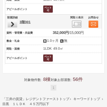
アピールポイント
部屋詳細
間取り表示
お問合せ
3階301
352,000円
15,000円
賃料・管理費・共益費
1.0ヶ月
無
敷金・礼金
1LDK
49.0㎡
間取・面積
アピールポイント
8
56
対象物件数
対象お部屋数
1
「三井の賃貸」レジデントファーストトップ
キーワードトップ


目黒 １ＬＤＫ ４５万円以下