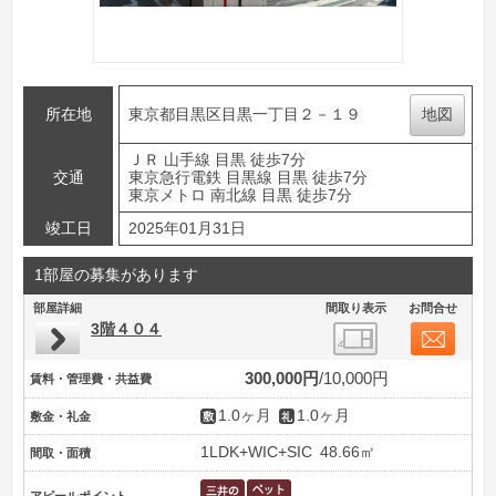
所在地
東京都目黒区目黒一丁目２－１９
地図
ＪＲ 山手線 目黒 徒歩7分
交通
東京急行電鉄 目黒線 目黒 徒歩7分
東京メトロ 南北線 目黒 徒歩7分
竣工日
2025年01月31日
1部屋の募集があります
部屋詳細
間取り表示
お問合せ
3階４０４
300,000円
10,000円
賃料・管理費・共益費
1.0ヶ月
1.0ヶ月
敷金・礼金
1LDK+WIC+SIC
48.66㎡
間取・面積