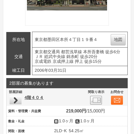
所在地
東京都墨田区本所４丁目１９番４
地図
東京都交通局 都営浅草線 本所吾妻橋 徒歩6分
交通
ＪＲ 総武中央線 錦糸町 徒歩20分
京成電鉄 京成押上線 押上 徒歩15分
竣工日
2006年03月31日
2部屋の募集があります
部屋詳細
間取り表示
お問合せ
4階４０４
219,000円
15,000円
賃料・管理費・共益費
1.0ヶ月
1.0ヶ月
敷金・礼金
2LD･K
54.25㎡
間取・面積