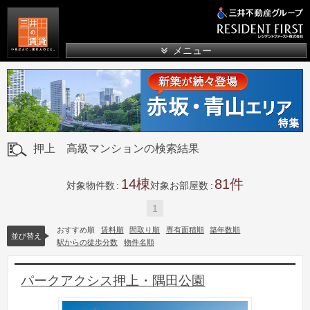
三井の賃貸
メニュー
押上 高級マンションの検索結果
14
81
対象物件数
対象お部屋数
1
おすすめ順
賃料順
間取り順
専有面積順
築年数順
並び替え
駅からの徒歩分数
物件名順
パークアクシス押上・隅田公園