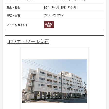
1.0ヶ月
1.0ヶ月
敷金・礼金
2DK
49.39㎡
間取・面積
アピールポイント
ボワエトワール立石