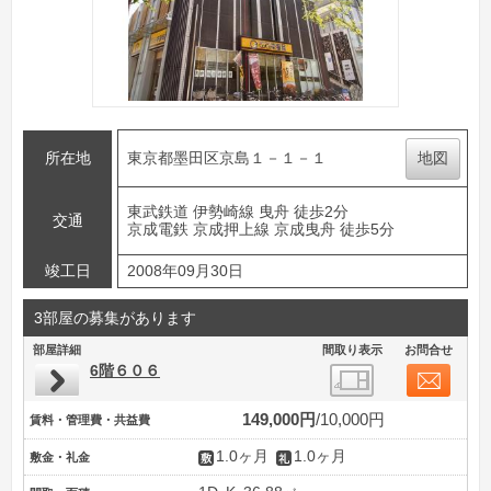
所在地
東京都墨田区京島１－１－１
地図
東武鉄道 伊勢崎線 曳舟 徒歩2分
交通
京成電鉄 京成押上線 京成曳舟 徒歩5分
竣工日
2008年09月30日
3部屋の募集があります
部屋詳細
間取り表示
お問合せ
6階６０６
149,000円
10,000円
賃料・管理費・共益費
1.0ヶ月
1.0ヶ月
敷金・礼金