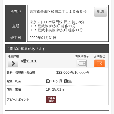
所在地
東京都墨田区横川二丁目１０番５号
地図
東京メトロ 半蔵門線 押上 徒歩8分
交通
ＪＲ 総武線 錦糸町 徒歩11分
ＪＲ 総武中央線 錦糸町 徒歩11分
竣工日
2020年01月31日
1部屋の募集があります
部屋詳細
間取り表示
お問合せ
6階６０１
122,000円
10,000円
賃料・管理費・共益費
1.0ヶ月
無
敷金・礼金
1K
25.01㎡
間取・面積
アピールポイント