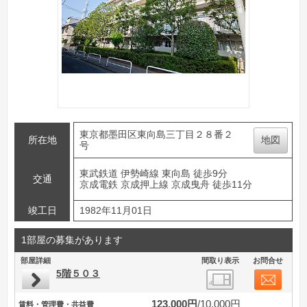
東京都墨田区東向島三丁目２８番２
所在地
地図
号
東武鉄道 伊勢崎線 東向島 徒歩9分
交通
京成電鉄 京成押上線 京成曳舟 徒歩11分
竣工日
1982年11月01日
1部屋の募集があります
部屋詳細
間取り表示
お問合せ
5階５０３
123,000円
10,000円
賃料・管理費・共益費