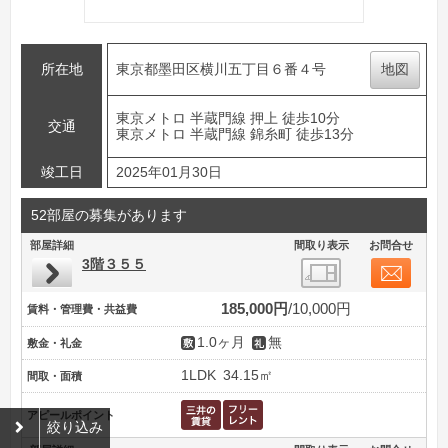
所在地
東京都墨田区横川五丁目６番４号
地図
東京メトロ 半蔵門線 押上 徒歩10分
交通
東京メトロ 半蔵門線 錦糸町 徒歩13分
竣工日
2025年01月30日
52部屋の募集があります
部屋詳細
間取り表示
お問合せ
3階３５５
185,000円
10,000円
賃料・管理費・共益費
1.0ヶ月
無
敷金・礼金
1LDK
34.15㎡
間取・面積
アピールポイント
絞り込み