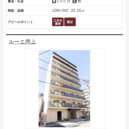
1.0ヶ月
無
敷金・礼金
1DK+SIC
25.15㎡
間取・面積
アピールポイント
ルーエ押上