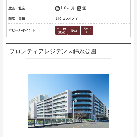
1.0ヶ月
無
敷金・礼金
1R
25.46㎡
間取・面積
アピールポイント
フロンティアレジデンス錦糸公園