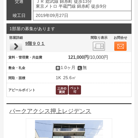
交通
ＪＲ 総武線 錦糸町 徒歩13分
東京メトロ 半蔵門線 錦糸町 徒歩9分
竣工日
2019年09月27日
1部屋の募集があります
部屋詳細
間取り表示
お問合せ
9階９０１
121,000円
10,000円
賃料・管理費・共益費
1.0ヶ月
無
敷金・礼金
1K
25.6㎡
間取・面積
アピールポイント
パークアクシス押上レジデンス