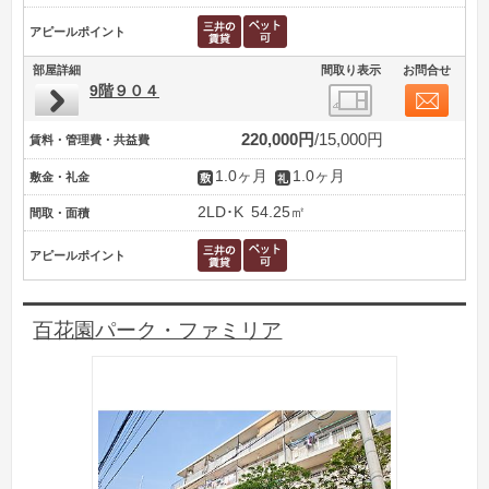
アピールポイント
部屋詳細
間取り表示
お問合せ
9階９０４
220,000円
15,000円
賃料・管理費・共益費
1.0ヶ月
1.0ヶ月
敷金・礼金
2LD･K
54.25㎡
間取・面積
アピールポイント
百花園パーク・ファミリア