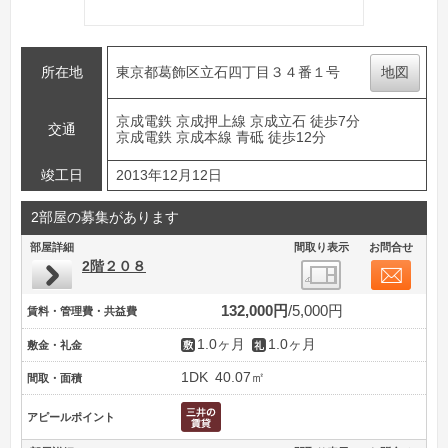
所在地
東京都葛飾区立石四丁目３４番１号
地図
京成電鉄 京成押上線 京成立石 徒歩7分
交通
京成電鉄 京成本線 青砥 徒歩12分
竣工日
2013年12月12日
2部屋の募集があります
部屋詳細
間取り表示
お問合せ
2階２０８
132,000円
5,000円
賃料・管理費・共益費
1.0ヶ月
1.0ヶ月
敷金・礼金
1DK
40.07㎡
間取・面積
アピールポイント