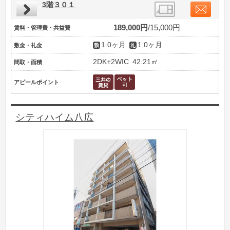
3階３０１
189,000円
15,000円
賃料・管理費・共益費
1.0ヶ月
1.0ヶ月
敷金・礼金
2DK+2WIC
42.21㎡
間取・面積
アピールポイント
シティハイム八広