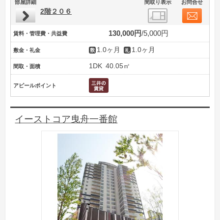
部屋詳細
間取り表示
お問合せ
2階２０６
130,000円
5,000円
賃料・管理費・共益費
1.0ヶ月
1.0ヶ月
敷金・礼金
1DK
40.05㎡
間取・面積
アピールポイント
イーストコア曳舟一番館