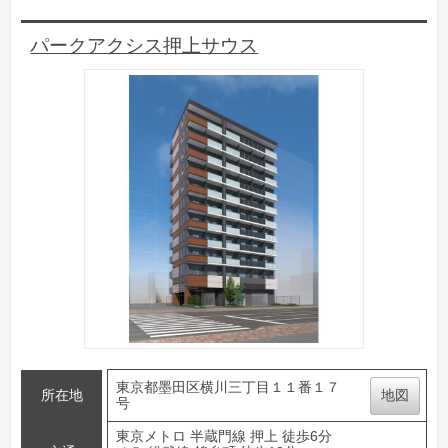
パークアクシス押上サウス
東京都墨田区横川三丁目１１番１７
所在地
地図
号
東京メトロ 半蔵門線 押上 徒歩6分