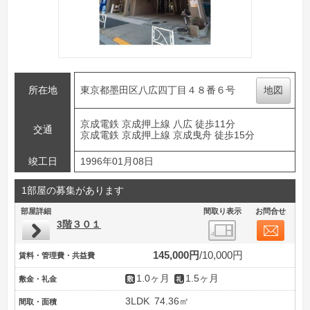
所在地
東京都墨田区八広四丁目４８番６号
地図
京成電鉄 京成押上線 八広 徒歩11分
交通
京成電鉄 京成押上線 京成曳舟 徒歩15分
竣工日
1996年01月08日
1部屋の募集があります
部屋詳細
間取り表示
お問合せ
3階３０１
145,000円
10,000円
賃料・管理費・共益費
1.0ヶ月
1.5ヶ月
敷金・礼金
3LDK
74.36㎡
間取・面積