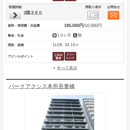
部屋詳細
間取り表示
お問合せ
3階３６０
185,000円
10,000円
賃料・管理費・共益費
1.0ヶ月
無
敷金・礼金
1LDK
34.15㎡
間取・面積
アピールポイント
すべて表示
パークアクシス本所吾妻橋