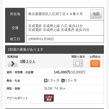
所在地
東京都墨田区八広四丁目４８番６号
地図
京成電鉄 京成押上線 八広 徒歩11分
交通
京成電鉄 京成押上線 京成曳舟 徒歩15分
竣工日
1996年01月08日
1部屋の募集があります
部屋詳細
間取り表示
お問合せ
3階３０１
145,000円
10,000円
賃料・管理費・共益費
1.0ヶ月
1.5ヶ月
敷金・礼金
3LDK
74.36㎡
間取・面積
アピールポイント