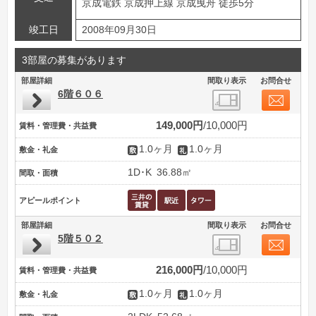
京成電鉄 京成押上線 京成曳舟 徒歩5分
竣工日
2008年09月30日
3部屋の募集があります
部屋詳細
間取り表示
お問合せ
6階６０６
149,000円
10,000円
賃料・管理費・共益費
1.0ヶ月
1.0ヶ月
敷金・礼金
1D･K
36.88㎡
間取・面積
アピールポイント
部屋詳細
間取り表示
お問合せ
5階５０２
216,000円
10,000円
賃料・管理費・共益費
1.0ヶ月
1.0ヶ月
敷金・礼金