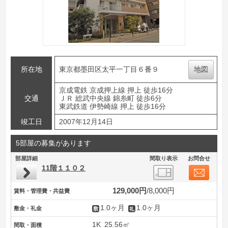
所在地
東京都墨田区太平一丁目６番９
地図
京成電鉄 京成押上線 押上 徒歩16分
交通
ＪＲ 総武中央線 錦糸町 徒歩6分
東武鉄道 伊勢崎線 押上 徒歩16分
竣工日
2007年12月14日
5部屋の募集があります
部屋詳細
間取り表示
お問合せ
11階１１０２
129,000円
8,000円
賃料・管理費・共益費
1.0ヶ月
1.0ヶ月
敷金・礼金
1K
25.56㎡
間取・面積