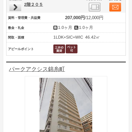
2階２０５
207,000円
12,000円
賃料・管理費・共益費
1.0ヶ月
1.0ヶ月
敷金・礼金
1LDK+SIC+WIC
46.42㎡
間取・面積
アピールポイント
パークアクシス錦糸町