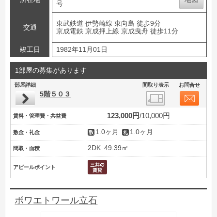
号
東武鉄道 伊勢崎線 東向島 徒歩9分
交通
京成電鉄 京成押上線 京成曳舟 徒歩11分
竣工日
1982年11月01日
1部屋の募集があります
部屋詳細
間取り表示
お問合せ
5階５０３
123,000円
10,000円
賃料・管理費・共益費
1.0ヶ月
1.0ヶ月
敷金・礼金
2DK
49.39㎡
間取・面積
アピールポイント
ボワエトワール立石