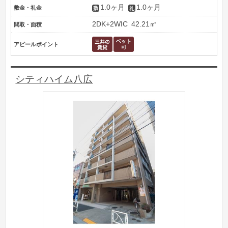
1.0ヶ月
1.0ヶ月
敷金・礼金
2DK+2WIC
42.21㎡
間取・面積
アピールポイント
シティハイム八広