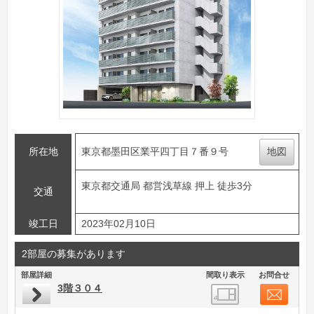
所在地
東京都墨田区業平四丁目７番９号
地図
東京都交通局 都営浅草線 押上 徒歩3分
交通
竣工日
2023年02月10日
2部屋の募集があります
部屋詳細
間取り表示
お問合せ
3階３０４