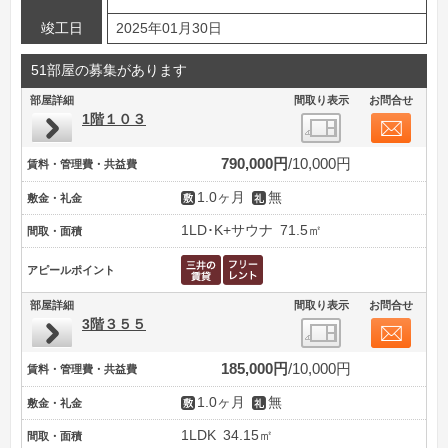
竣工日
2025年01月30日
51部屋の募集があります
部屋詳細
間取り表示
お問合せ
1階１０３
790,000円
10,000円
賃料・管理費・共益費
1.0ヶ月
無
敷金・礼金
1LD･K+サウナ
71.5㎡
間取・面積
アピールポイント
部屋詳細
間取り表示
お問合せ
3階３５５
185,000円
10,000円
賃料・管理費・共益費
1.0ヶ月
無
敷金・礼金
1LDK
34.15㎡
間取・面積