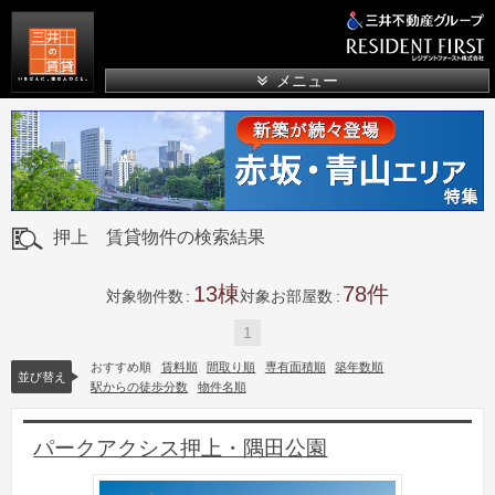
三井の賃貸
メニュー
押上 賃貸物件の検索結果
13
78
対象物件数
対象お部屋数
1
おすすめ順
賃料順
間取り順
専有面積順
築年数順
並び替え
駅からの徒歩分数
物件名順
パークアクシス押上・隅田公園