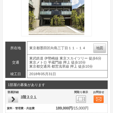
所在地
東京都墨田区向島三丁目１１－１４
地図
東武鉄道 伊勢崎線 東京スカイツリー 徒歩6分
交通
東京メトロ 半蔵門線 押上 徒歩10分
東京都交通局 都営浅草線 押上 徒歩10分
竣工日
2018年05月31日
1部屋の募集があります
部屋詳細
間取り表示
お問合せ
3階３０１
189,000円
15,000円
賃料・管理費・共益費