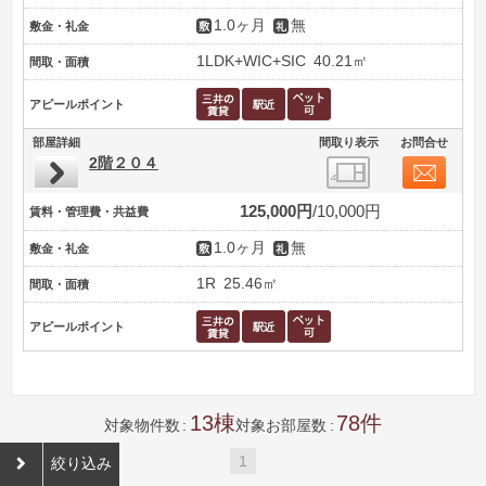
1.0ヶ月
無
敷金・礼金
1LDK+WIC+SIC
40.21㎡
間取・面積
アピールポイント
部屋詳細
間取り表示
お問合せ
2階２０４
125,000円
10,000円
賃料・管理費・共益費
1.0ヶ月
無
敷金・礼金
1R
25.46㎡
間取・面積
アピールポイント
13
78
対象物件数
対象お部屋数
1
絞り込み