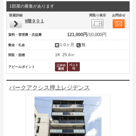
1部屋の募集があります
部屋詳細
間取り表示
お問合せ
9階９０１
121,000円
10,000円
賃料・管理費・共益費
1.0ヶ月
無
敷金・礼金
1K
25.6㎡
間取・面積
アピールポイント
パークアクシス押上レジデンス