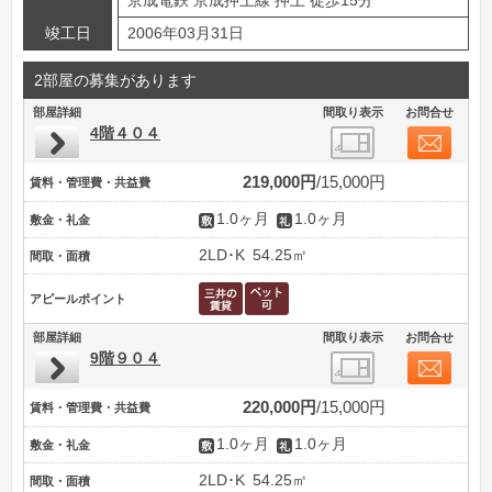
京成電鉄 京成押上線 押上 徒歩15分
竣工日
2006年03月31日
2部屋の募集があります
部屋詳細
間取り表示
お問合せ
4階４０４
219,000円
15,000円
賃料・管理費・共益費
1.0ヶ月
1.0ヶ月
敷金・礼金
2LD･K
54.25㎡
間取・面積
アピールポイント
部屋詳細
間取り表示
お問合せ
9階９０４
220,000円
15,000円
賃料・管理費・共益費
1.0ヶ月
1.0ヶ月
敷金・礼金
2LD･K
54.25㎡
間取・面積