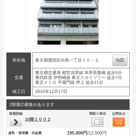
所在地
東京都墨田区向島一丁目１０－２
地図
東京都交通局 都営浅草線 本所吾妻橋 徒歩5分
交通
東武鉄道 伊勢崎線 東京スカイツリー 徒歩7分
東京メトロ 半蔵門線 押上 徒歩11分
竣工日
2015年12月17日
2部屋の募集があります
部屋詳細
間取り表示
お問合せ
10階１００２
195,000円
12,000円
賃料・管理費・共益費