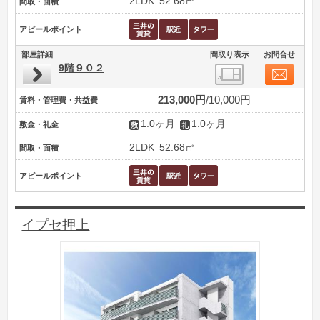
2LDK
52.68㎡
間取・面積
アピールポイント
部屋詳細
間取り表示
お問合せ
9階９０２
213,000円
10,000円
賃料・管理費・共益費
1.0ヶ月
1.0ヶ月
敷金・礼金
2LDK
52.68㎡
間取・面積
アピールポイント
イプセ押上