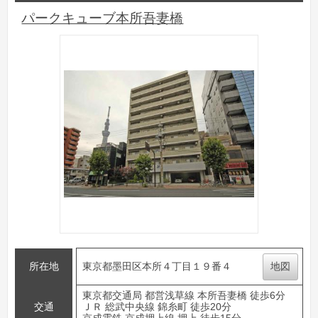
パークキューブ本所吾妻橋
所在地
東京都墨田区本所４丁目１９番４
地図
東京都交通局 都営浅草線 本所吾妻橋 徒歩6分
交通
ＪＲ 総武中央線 錦糸町 徒歩20分