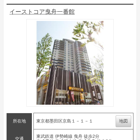
イーストコア曳舟一番館
所在地
東京都墨田区京島１－１－１
地図
東武鉄道 伊勢崎線 曳舟 徒歩2分
交通