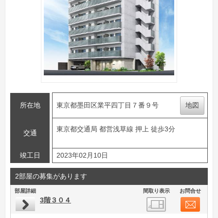
所在地
東京都墨田区業平四丁目７番９号
地図
東京都交通局 都営浅草線 押上 徒歩3分
交通
竣工日
2023年02月10日
2部屋の募集があります
部屋詳細
間取り表示
お問合せ
3階３０４