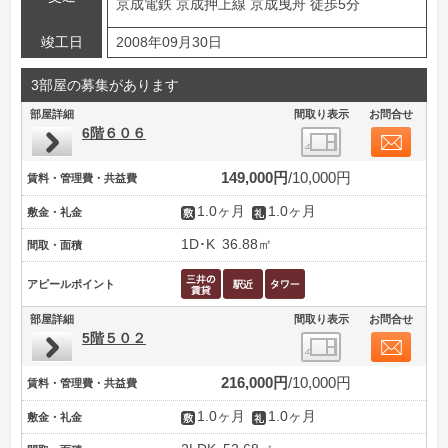
京成電鉄 京成押上線 京成曳舟 徒歩5分
竣工日
2008年09月30日
3部屋の募集があります
部屋詳細
間取り表示
お問合せ
6階６０６
149,000円
10,000円
賃料・管理費・共益費
1.0ヶ月
1.0ヶ月
敷金・礼金
1D･K
36.88㎡
間取・面積
アピールポイント
部屋詳細
間取り表示
お問合せ
5階５０２
216,000円
10,000円
賃料・管理費・共益費
1.0ヶ月
1.0ヶ月
敷金・礼金