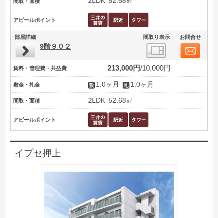
2LDK
52.68㎡
間取・面積
アピールポイント
部屋詳細
間取り表示
お問合せ
9階９０２
213,000円
10,000円
賃料・管理費・共益費
1.0ヶ月
1.0ヶ月
敷金・礼金
2LDK
52.68㎡
間取・面積
アピールポイント
イプセ押上