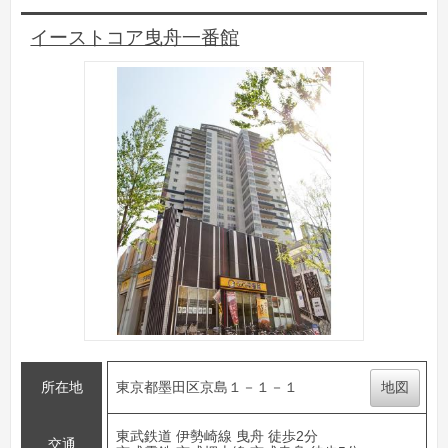
イーストコア曳舟一番館
所在地
東京都墨田区京島１－１－１
地図
東武鉄道 伊勢崎線 曳舟 徒歩2分
交通