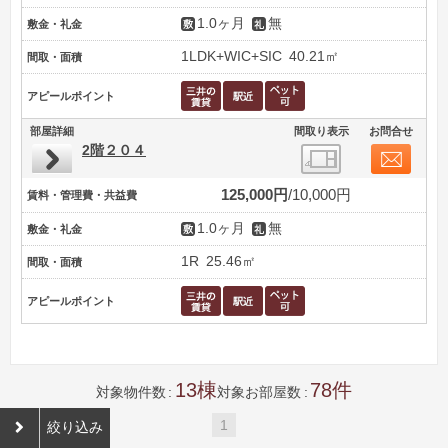
1.0ヶ月
無
敷金・礼金
1LDK+WIC+SIC
40.21㎡
間取・面積
アピールポイント
部屋詳細
間取り表示
お問合せ
2階２０４
125,000円
10,000円
賃料・管理費・共益費
1.0ヶ月
無
敷金・礼金
1R
25.46㎡
間取・面積
アピールポイント
13
78
対象物件数
対象お部屋数
1
絞り込み