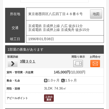
所在地
東京都墨田区八広四丁目４８番６号
地図
京成電鉄 京成押上線 八広 徒歩11分
交通
京成電鉄 京成押上線 京成曳舟 徒歩15分
竣工日
1996年01月08日
1部屋の募集があります
部屋詳細
間取り表示
お問合せ
3階３０１
145,000円
10,000円
賃料・管理費・共益費
1.0ヶ月
1.5ヶ月
敷金・礼金
3LDK
74.36㎡
間取・面積
アピールポイント