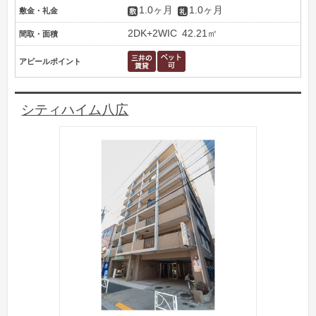
1.0ヶ月
1.0ヶ月
敷金・礼金
2DK+2WIC
42.21㎡
間取・面積
アピールポイント
シティハイム八広