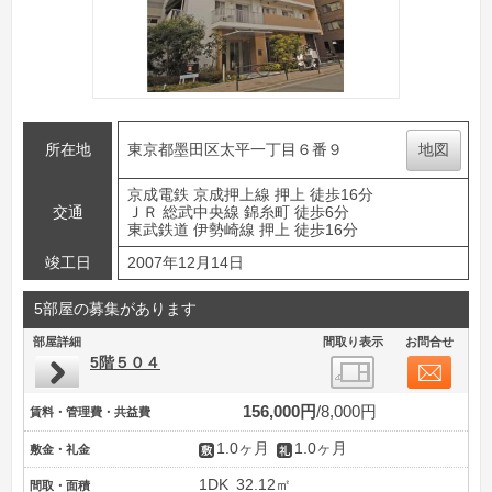
所在地
東京都墨田区太平一丁目６番９
地図
京成電鉄 京成押上線 押上 徒歩16分
交通
ＪＲ 総武中央線 錦糸町 徒歩6分
東武鉄道 伊勢崎線 押上 徒歩16分
竣工日
2007年12月14日
5部屋の募集があります
部屋詳細
間取り表示
お問合せ
5階５０４
156,000円
8,000円
賃料・管理費・共益費
1.0ヶ月
1.0ヶ月
敷金・礼金
1DK
32.12㎡
間取・面積