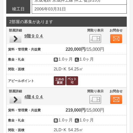
京成電鉄 京成押上線 押上 徒歩15分
竣工日
2006年03月31日
2部屋の募集があります
部屋詳細
間取り表示
お問合せ
9階９０４
220,000円
15,000円
賃料・管理費・共益費
1.0ヶ月
1.0ヶ月
敷金・礼金
2LD･K
54.25㎡
間取・面積
アピールポイント
部屋詳細
間取り表示
お問合せ
4階４０４
219,000円
15,000円
賃料・管理費・共益費
1.0ヶ月
1.0ヶ月
敷金・礼金
2LD･K
54.25㎡
間取・面積