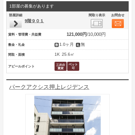
1部屋の募集があります
部屋詳細
間取り表示
お問合せ
9階９０１
121,000円
10,000円
賃料・管理費・共益費
1.0ヶ月
無
敷金・礼金
1K
25.6㎡
間取・面積
アピールポイント
パークアクシス押上レジデンス