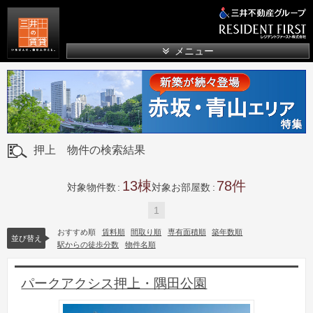
三井の賃貸
メニュー
押上 物件の検索結果
13
78
対象物件数
対象お部屋数
1
おすすめ順
賃料順
間取り順
専有面積順
築年数順
並び替え
駅からの徒歩分数
物件名順
パークアクシス押上・隅田公園