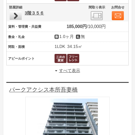
部屋詳細
間取り表示
お問合せ
3階３５６
185,000円
10,000円
賃料・管理費・共益費
1.0ヶ月
無
敷金・礼金
1LDK
34.15㎡
間取・面積
アピールポイント
すべて表示
パークアクシス本所吾妻橋