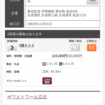
号
東武鉄道 伊勢崎線 東向島 徒歩9分
交通
京成電鉄 京成押上線 京成曳舟 徒歩11分
竣工日
1982年11月01日
1部屋の募集があります
部屋詳細
間取り表示
お問合せ
5階５０３
123,000円
10,000円
賃料・管理費・共益費
1.0ヶ月
1.0ヶ月
敷金・礼金
2DK
49.39㎡
間取・面積
アピールポイント
ボワエトワール立石