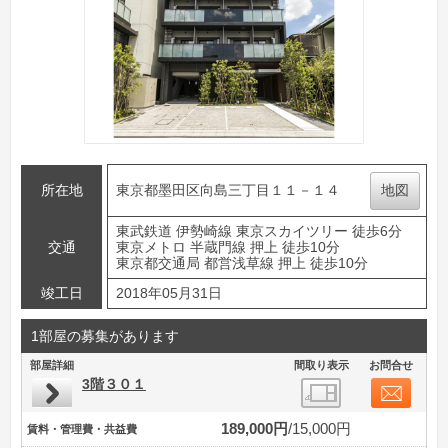
所在地
東京都墨田区向島三丁目１１－１４
地図
東武鉄道 伊勢崎線 東京スカイツリー 徒歩6分
交通
東京メトロ 半蔵門線 押上 徒歩10分
東京都交通局 都営浅草線 押上 徒歩10分
竣工日
2018年05月31日
1部屋の募集があります
部屋詳細
間取り表示
お問合せ
3階３０１
189,000円
15,000円
賃料・管理費・共益費