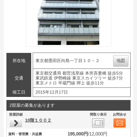
所在地
東京都墨田区向島一丁目１０－２
地図
東京都交通局 都営浅草線 本所吾妻橋 徒歩5分
交通
東武鉄道 伊勢崎線 東京スカイツリー 徒歩7分
東京メトロ 半蔵門線 押上 徒歩11分
竣工日
2015年12月17日
2部屋の募集があります
部屋詳細
間取り表示
お問合せ
10階１００２
195,000円
12,000円
賃料・管理費・共益費