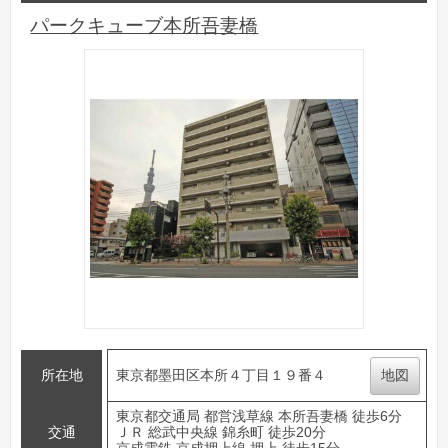
パークキューブ本所吾妻橋
所在地
東京都墨田区本所４丁目１９番４
地図
東京都交通局 都営浅草線 本所吾妻橋 徒歩6分
交通
ＪＲ 総武中央線 錦糸町 徒歩20分