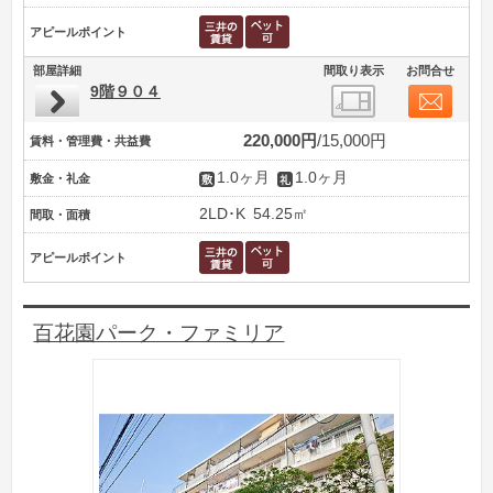
アピールポイント
部屋詳細
間取り表示
お問合せ
9階９０４
220,000円
15,000円
賃料・管理費・共益費
1.0ヶ月
1.0ヶ月
敷金・礼金
2LD･K
54.25㎡
間取・面積
アピールポイント
百花園パーク・ファミリア