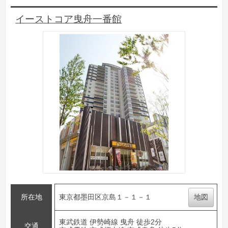
イーストコア曳舟一番館
所在地
東京都墨田区京島１－１－１
地図
東武鉄道 伊勢崎線 曳舟 徒歩2分
交通