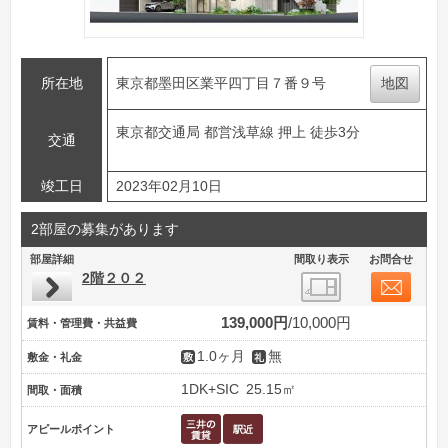
所在地
東京都墨田区業平四丁目７番９号
地図
東京都交通局 都営浅草線 押上 徒歩3分
交通
竣工日
2023年02月10日
2部屋の募集があります
部屋詳細
間取り表示
お問合せ
2階２０２
139,000円
10,000円
賃料・管理費・共益費
1.0ヶ月
無
敷金・礼金
1DK+SIC
25.15㎡
間取・面積
アピールポイント