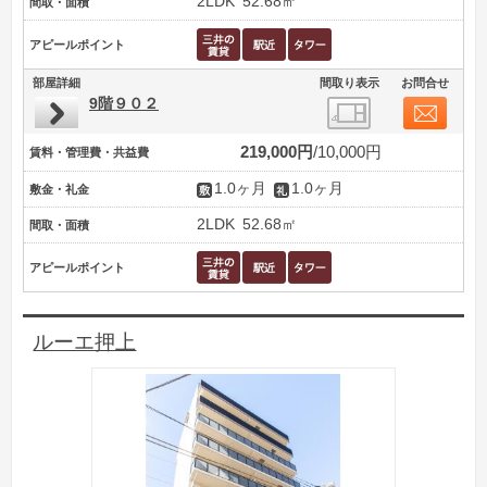
2LDK
52.68㎡
間取・面積
アピールポイント
部屋詳細
間取り表示
お問合せ
9階９０２
219,000円
10,000円
賃料・管理費・共益費
1.0ヶ月
1.0ヶ月
敷金・礼金
2LDK
52.68㎡
間取・面積
アピールポイント
ルーエ押上