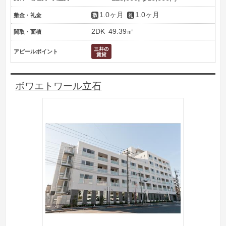
1.0ヶ月
1.0ヶ月
敷金・礼金
2DK
49.39㎡
間取・面積
アピールポイント
ボワエトワール立石