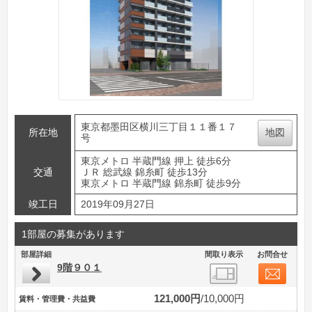
東京都墨田区横川三丁目１１番１７
所在地
地図
号
東京メトロ 半蔵門線 押上 徒歩6分
交通
ＪＲ 総武線 錦糸町 徒歩13分
東京メトロ 半蔵門線 錦糸町 徒歩9分
竣工日
2019年09月27日
1部屋の募集があります
部屋詳細
間取り表示
お問合せ
9階９０１
121,000円
10,000円
賃料・管理費・共益費