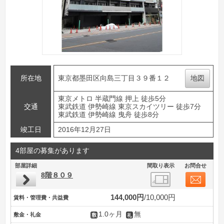
所在地
東京都墨田区向島三丁目３９番１２
地図
東京メトロ 半蔵門線 押上 徒歩5分
交通
東武鉄道 伊勢崎線 東京スカイツリー 徒歩7分
東武鉄道 伊勢崎線 曳舟 徒歩8分
竣工日
2016年12月27日
4部屋の募集があります
部屋詳細
間取り表示
お問合せ
8階８０９
144,000円
10,000円
賃料・管理費・共益費
1.0ヶ月
無
敷金・礼金