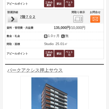
アピールポイント
部屋詳細
間取り表示
お問合せ
7階７０２
135,000円
10,000円
賃料・管理費・共益費
1.0ヶ月
無
敷金・礼金
Studio
25.01㎡
間取・面積
アピールポイント
パークアクシス押上サウス