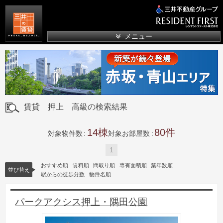
三井の賃貸
メニュー
賃貸 押上 高級の検索結果
14
80
対象物件数
対象お部屋数
1
おすすめ順
賃料順
間取り順
専有面積順
築年数順
並び替え
駅からの徒歩分数
物件名順
パークアクシス押上・隅田公園