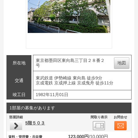
東京都墨田区東向島三丁目２８番２
所在地
地図
号
東武鉄道 伊勢崎線 東向島 徒歩9分
交通
京成電鉄 京成押上線 京成曳舟 徒歩11分
竣工日
1982年11月01日
1部屋の募集があります
部屋詳細
間取り表示
お問合せ
5階５０３
123,000円
10,000円
賃料・管理費・共益費