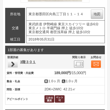
所在地
東京都墨田区向島三丁目１１－１４
地図
東武鉄道 伊勢崎線 東京スカイツリー 徒歩6分
交通
東京メトロ 半蔵門線 押上 徒歩10分
東京都交通局 都営浅草線 押上 徒歩10分
竣工日
2018年05月31日
1部屋の募集があります
部屋詳細
間取り表示
お問合せ
3階３０１
189,000円
15,000円
賃料・管理費・共益費
1.0ヶ月
1.0ヶ月
敷金・礼金
2DK+2WIC
42.21㎡
間取・面積
アピールポイント