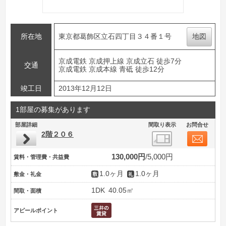
所在地
東京都葛飾区立石四丁目３４番１号
地図
京成電鉄 京成押上線 京成立石 徒歩7分
交通
京成電鉄 京成本線 青砥 徒歩12分
竣工日
2013年12月12日
1部屋の募集があります
部屋詳細
間取り表示
お問合せ
2階２０６
130,000円
5,000円
賃料・管理費・共益費
1.0ヶ月
1.0ヶ月
敷金・礼金
1DK
40.05㎡
間取・面積
アピールポイント