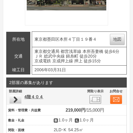
所在地
東京都墨田区本所４丁目１９番４
地図
東京都交通局 都営浅草線 本所吾妻橋 徒歩6分
交通
ＪＲ 総武中央線 錦糸町 徒歩20分
京成電鉄 京成押上線 押上 徒歩15分
竣工日
2006年03月31日
2部屋の募集があります
部屋詳細
間取り表示
お問合せ
4階４０４
219,000円
15,000円
賃料・管理費・共益費
1.0ヶ月
1.0ヶ月
敷金・礼金
2LD･K
54.25㎡
間取・面積