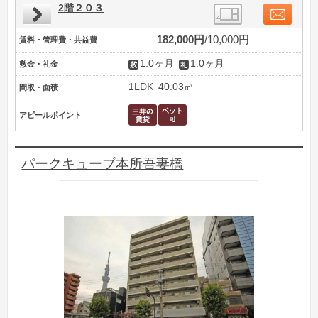
2階２０３
182,000円
10,000円
賃料・管理費・共益費
1.0ヶ月
1.0ヶ月
敷金・礼金
1LDK
40.03㎡
間取・面積
アピールポイント
パークキューブ本所吾妻橋