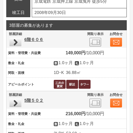
京成電鉄 京成押上線 京成曳舟 徒歩5分
竣工日
2008年09月30日
3部屋の募集があります
部屋詳細
間取り表示
お問合せ
6階６０６
149,000円
10,000円
賃料・管理費・共益費
1.0ヶ月
1.0ヶ月
敷金・礼金
1D･K
36.88㎡
間取・面積
アピールポイント
部屋詳細
間取り表示
お問合せ
5階５０２
216,000円
10,000円
賃料・管理費・共益費
1.0ヶ月
1.0ヶ月
敷金・礼金