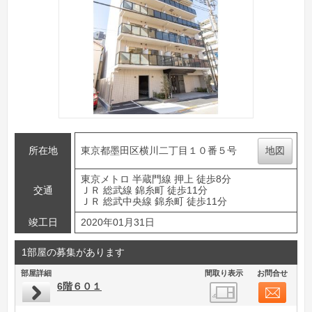
所在地
東京都墨田区横川二丁目１０番５号
地図
東京メトロ 半蔵門線 押上 徒歩8分
交通
ＪＲ 総武線 錦糸町 徒歩11分
ＪＲ 総武中央線 錦糸町 徒歩11分
竣工日
2020年01月31日
1部屋の募集があります
部屋詳細
間取り表示
お問合せ
6階６０１