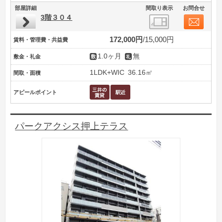
部屋詳細
間取り表示
お問合せ
3階３０４
172,000円
15,000円
賃料・管理費・共益費
1.0ヶ月
無
敷金・礼金
1LDK+WIC
36.16㎡
間取・面積
アピールポイント
パークアクシス押上テラス