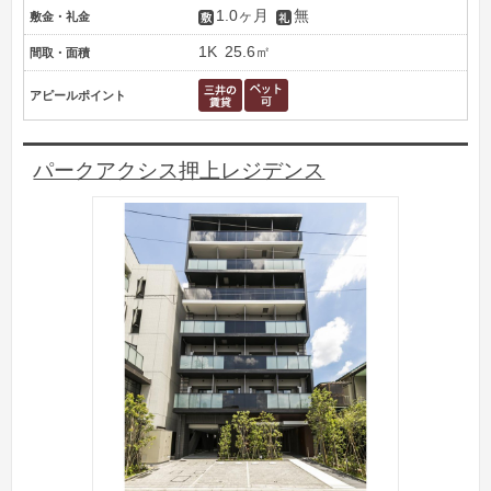
1.0ヶ月
無
敷金・礼金
1K
25.6㎡
間取・面積
アピールポイント
パークアクシス押上レジデンス