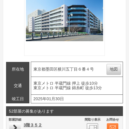
所在地
東京都墨田区横川五丁目６番４号
地図
東京メトロ 半蔵門線 押上 徒歩10分
交通
東京メトロ 半蔵門線 錦糸町 徒歩13分
竣工日
2025年01月30日
52部屋の募集があります
部屋詳細
間取り表示
お問合せ
3階３５２