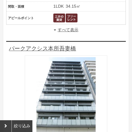
1LDK
34.15㎡
間取・面積
アピールポイント
すべて表示
パークアクシス本所吾妻橋
絞り込み