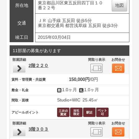
東京都品川区東五反田四丁目１０
所在地
地図
番２２号
ＪＲ 山手線 五反田 徒歩5分
交通
東京都交通局 都営浅草線 五反田 徒歩3分
竣工日
2015年03月04日
11部屋の募集があります
部屋詳細
間取り表示
お問合せ
2階２２０
150,000円
0円
賃料・管理費・共益費
1.0ヶ月
1.0ヶ月
敷金・礼金
Studio+WIC
25.45㎡
間取・面積
アピールポイント
部屋詳細
間取り表示
お問合せ
3階３０３