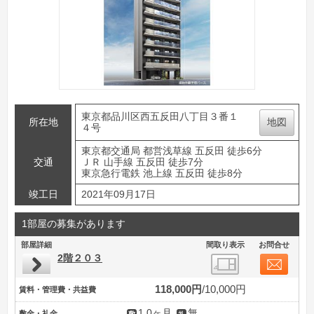
東京都品川区西五反田八丁目３番１
所在地
地図
４号
東京都交通局 都営浅草線 五反田 徒歩6分
交通
ＪＲ 山手線 五反田 徒歩7分
東京急行電鉄 池上線 五反田 徒歩8分
竣工日
2021年09月17日
1部屋の募集があります
部屋詳細
間取り表示
お問合せ
2階２０３
118,000円
10,000円
賃料・管理費・共益費
1.0ヶ月
無
敷金・礼金