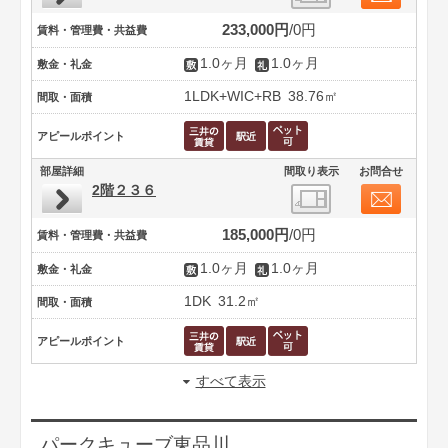
233,000円
0円
賃料・管理費・共益費
1.0ヶ月
1.0ヶ月
敷金・礼金
1LDK+WIC+RB
38.76㎡
間取・面積
アピールポイント
部屋詳細
間取り表示
お問合せ
2階２３６
185,000円
0円
賃料・管理費・共益費
1.0ヶ月
1.0ヶ月
敷金・礼金
1DK
31.2㎡
間取・面積
アピールポイント
すべて表示
パークキューブ東品川