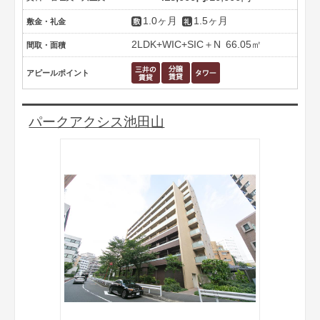
1.0ヶ月
1.5ヶ月
敷金・礼金
2LDK+WIC+SIC＋N
66.05㎡
間取・面積
アピールポイント
パークアクシス池田山