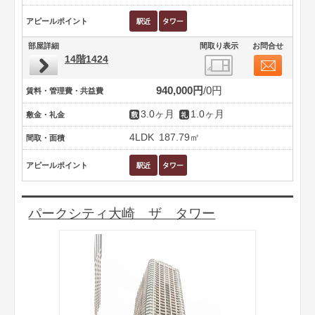
アピールポイント
部屋詳細
間取り表示
お問合せ
14階1424
940,000円
0円
賃料・管理費・共益費
3.0ヶ月
1.0ヶ月
敷金・礼金
4LDK
187.79㎡
間取・面積
アピールポイント
パークシティ大崎 ザ タワー