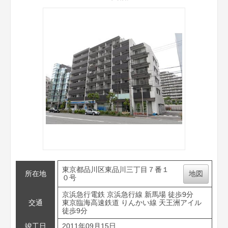
東京都品川区東品川三丁目７番１
所在地
地図
０号
京浜急行電鉄 京浜急行線 新馬場 徒歩9分
交通
東京臨海高速鉄道 りんかい線 天王洲アイル
徒歩9分
竣工日
2011年09月15日