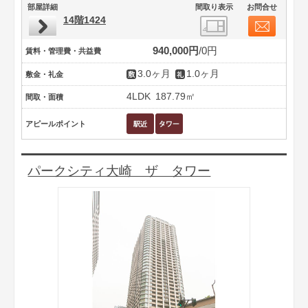
部屋詳細
間取り表示
お問合せ
14階1424
940,000円
0円
賃料・管理費・共益費
3.0ヶ月
1.0ヶ月
敷金・礼金
4LDK
187.79㎡
間取・面積
アピールポイント
パークシティ大崎 ザ タワー