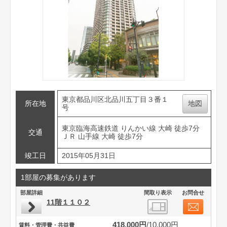
東京都品川区北品川五丁目３番１
所在地
地図
号
東京臨海高速鉄道 りんかい線 大崎 徒歩7分
交通
ＪＲ 山手線 大崎 徒歩7分
竣工日
2015年05月31日
1部屋の募集があります
部屋詳細
間取り表示
お問合せ
11階１１０２
418,000円
10,000円
賃料・管理費・共益費