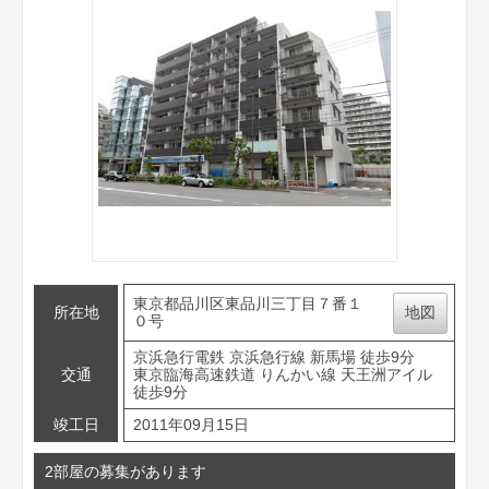
東京都品川区東品川三丁目７番１
所在地
地図
０号
京浜急行電鉄 京浜急行線 新馬場 徒歩9分
交通
東京臨海高速鉄道 りんかい線 天王洲アイル
徒歩9分
竣工日
2011年09月15日
2部屋の募集があります