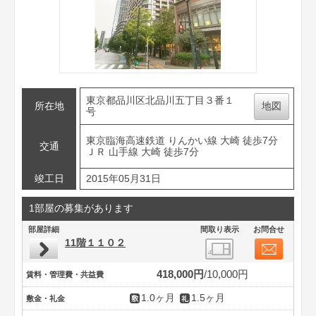
東京都品川区北品川五丁目３番１
所在地
地図
号
東京臨海高速鉄道 りんかい線 大崎 徒歩7分
交通
ＪＲ 山手線 大崎 徒歩7分
竣工日
2015年05月31日
1部屋の募集があります
部屋詳細
間取り表示
お問合せ
11階１１０２
418,000円
10,000円
賃料・管理費・共益費
1.0ヶ月
1.5ヶ月
敷金・礼金