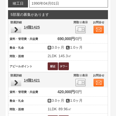
竣工日
1990年04月01日
5部屋の募集があります
部屋詳細
間取り表示
お問合せ
14階1425
690,000円
0円
賃料・管理費・共益費
3.0ヶ月
1.0ヶ月
敷金・礼金
2LDK
145.3㎡
間取・面積
アピールポイント
部屋詳細
間取り表示
お問合せ
14階1421
420,000円
0円
賃料・管理費・共益費
3.0ヶ月
1.0ヶ月
敷金・礼金
1LDK
89.96㎡
間取・面積