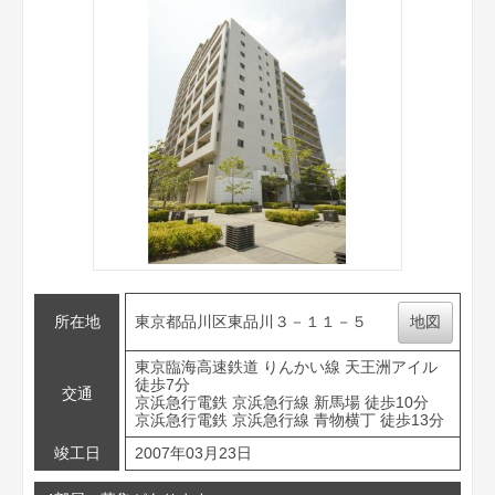
所在地
東京都品川区東品川３－１１－５
地図
東京臨海高速鉄道 りんかい線 天王洲アイル
徒歩7分
交通
京浜急行電鉄 京浜急行線 新馬場 徒歩10分
京浜急行電鉄 京浜急行線 青物横丁 徒歩13分
竣工日
2007年03月23日