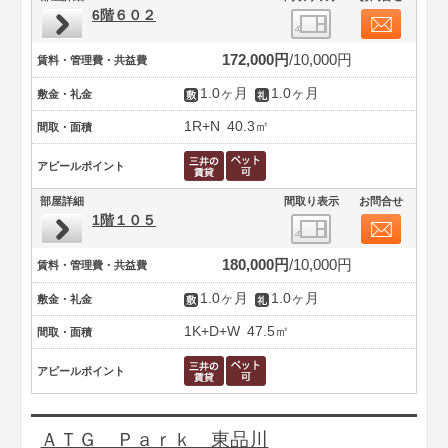
6階６０２
172,000円
10,000円
賃料・管理費・共益費
1.0ヶ月
1.0ヶ月
敷金・礼金
1R+N
40.3㎡
間取・面積
アピールポイント
部屋詳細
間取り表示
お問合せ
1階１０５
180,000円
10,000円
賃料・管理費・共益費
1.0ヶ月
1.0ヶ月
敷金・礼金
1K+D+W
47.5㎡
間取・面積
アピールポイント
ＡＴＧ Ｐａｒｋ 東品川