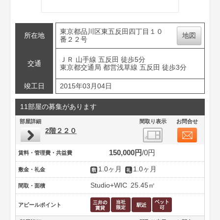
東京都品川区東五反田四丁目１０
所在地
地図
番２２号
ＪＲ 山手線 五反田 徒歩5分
交通
東京都交通局 都営浅草線 五反田 徒歩3分
竣工日
2015年03月04日
11部屋の募集があります
部屋詳細
間取り表示
お問合せ
2階２２０
150,000円
0円
賃料・管理費・共益費
1.0ヶ月
1.0ヶ月
敷金・礼金
Studio+WIC
25.45㎡
間取・面積
アピールポイント