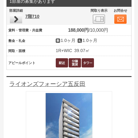
1部屋の募集があります
部屋詳細
間取り表示
お問合せ
7階710
188,000円
10,000円
賃料・管理費・共益費
1.0ヶ月
1.0ヶ月
敷金・礼金
1R+WIC
39.07㎡
間取・面積
アピールポイント
ライオンズフォーシア五反田