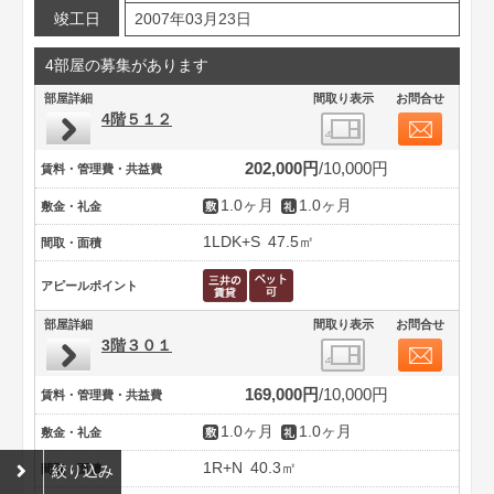
竣工日
2007年03月23日
4部屋の募集があります
部屋詳細
間取り表示
お問合せ
4階５１２
202,000円
10,000円
賃料・管理費・共益費
1.0ヶ月
1.0ヶ月
敷金・礼金
1LDK+S
47.5㎡
間取・面積
アピールポイント
部屋詳細
間取り表示
お問合せ
3階３０１
169,000円
10,000円
賃料・管理費・共益費
1.0ヶ月
1.0ヶ月
敷金・礼金
1R+N
40.3㎡
間取・面積
絞り込み