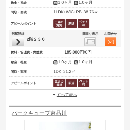
1.0ヶ月
1.0ヶ月
敷金・礼金
1LDK+WIC+RB
38.76㎡
間取・面積
アピールポイント
部屋詳細
間取り表示
お問合せ
2階２３６
185,000円
0円
賃料・管理費・共益費
1.0ヶ月
1.0ヶ月
敷金・礼金
1DK
31.2㎡
間取・面積
アピールポイント
すべて表示
パークキューブ東品川