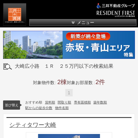
三井の賃貸
メニュー
大崎広小路 １Ｒ ２５万円以下の検索結果
2
2
対象物件数
対象お部屋数
1
おすすめ順
賃料順
間取り順
専有面積順
築年数順
並び替え
駅からの徒歩分数
物件名順
シティタワー大崎