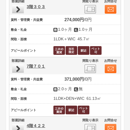
部屋詳細
間取り表示
お問合せ
3階３０３
274,000円
0円
賃料・管理費・共益費
1.0ヶ月
1.0ヶ月
敷金・礼金
1LDK＋WIC
45.7㎡
間取・面積
アピールポイント
部屋詳細
間取り表示
お問合せ
7階７０１
371,000円
0円
賃料・管理費・共益費
2.0ヶ月
無
敷金・礼金
1LDK+DEN+WIC
61.13㎡
間取・面積
アピールポイント
部屋詳細
間取り表示
お問合せ
4階４２２