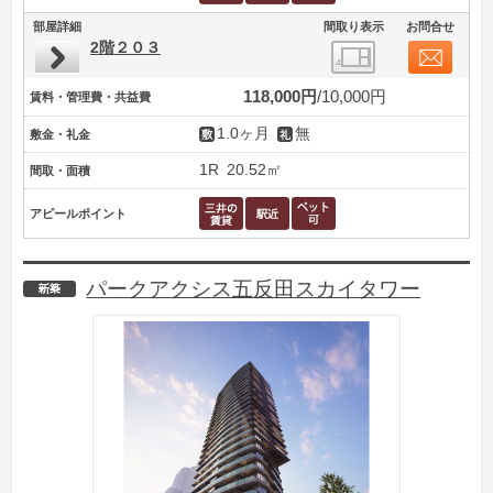
部屋詳細
間取り表示
お問合せ
2階２０３
118,000円
10,000円
賃料・管理費・共益費
1.0ヶ月
無
敷金・礼金
1R
20.52㎡
間取・面積
アピールポイント
パークアクシス五反田スカイタワー
新築