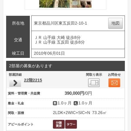
所在地
東京都品川区東五反田2-10-1
地図
ＪＲ 山手線 大崎 徒歩8分
交通
ＪＲ 山手線 五反田 徒歩8分
竣工日
2010年06月01日
2部屋の募集があります
部屋詳細
間取り表示
お問合せ
22階2215
390,000円
0円
賃料・管理費・共益費
1.0ヶ月
1.0ヶ月
敷金・礼金
2LDK+2WIC+SIC+N
73.26㎡
間取・面積
アピールポイント