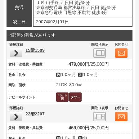
ＪＲ 山手線 五反田 徒歩8分
交通
東京都交通局 都営浅草線 五反田 徒歩8分
東京急行電鉄 目黒線 不動前 徒歩8分
竣工日
2007年02月01日
4部屋の募集があります
部屋詳細
間取り表示
お問合せ
15階1509
479,000円
25,000円
賃料・管理費・共益費
1.0ヶ月
1.0ヶ月
敷金・礼金
2LDK
80.0㎡
間取・面積
アピールポイント
部屋詳細
間取り表示
お問合せ
22階2207
469,000円
25,000円
賃料・管理費・共益費
1.0ヶ月
無
敷金・礼金