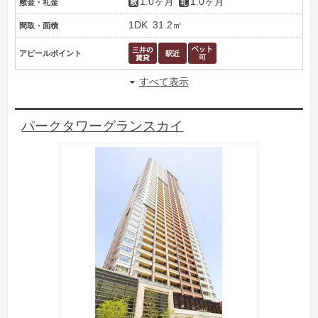
1.0ヶ月
1.0ヶ月
敷金・礼金
1DK
31.2㎡
間取・面積
アピールポイント
すべて表示
パークタワーグランスカイ