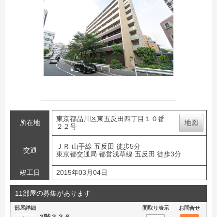
東京都品川区東五反田四丁目１０番
所在地
地図
２２号
ＪＲ 山手線 五反田 徒歩5分
交通
東京都交通局 都営浅草線 五反田 徒歩3分
竣工日
2015年03月04日
11部屋の募集があります
部屋詳細
間取り表示
お問合せ