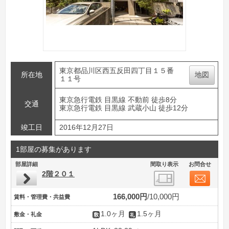
東京都品川区西五反田四丁目１５番
所在地
地図
１１号
東京急行電鉄 目黒線 不動前 徒歩8分
交通
東京急行電鉄 目黒線 武蔵小山 徒歩12分
竣工日
2016年12月27日
1部屋の募集があります
部屋詳細
間取り表示
お問合せ
2階２０１
166,000円
10,000円
賃料・管理費・共益費
1.0ヶ月
1.5ヶ月
敷金・礼金