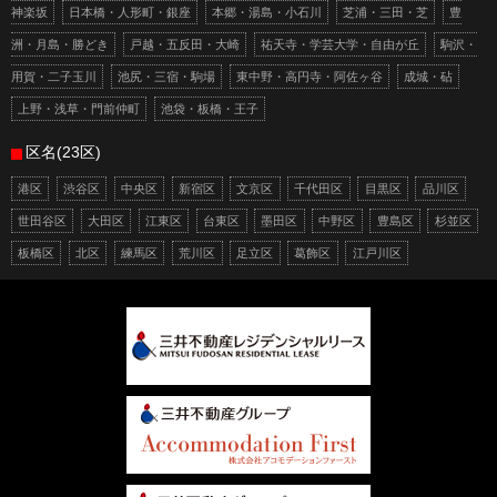
神楽坂
日本橋・人形町・銀座
本郷・湯島・小石川
芝浦・三田・芝
豊
洲・月島・勝どき
戸越・五反田・大崎
祐天寺・学芸大学・自由が丘
駒沢・
用賀・二子玉川
池尻・三宿・駒場
東中野・高円寺・阿佐ヶ谷
成城・砧
上野・浅草・門前仲町
池袋・板橋・王子
区名(23区)
港区
渋谷区
中央区
新宿区
文京区
千代田区
目黒区
品川区
世田谷区
大田区
江東区
台東区
墨田区
中野区
豊島区
杉並区
板橋区
北区
練馬区
荒川区
足立区
葛飾区
江戸川区