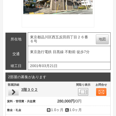
東京都品川区西五反田四丁目２６番
所在地
地図
６号
東京急行電鉄 目黒線 不動前 徒歩7分
交通
竣工日
2001年03月21日
2部屋の募集があります
部屋詳細
間取り表示
お問合せ
3階３０２
280,000円
0円
賃料・管理費・共益費
1.0ヶ月
1.0ヶ月
敷金・礼金