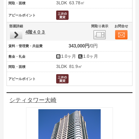
3LDK
63.78㎡
間取・面積
アピールポイント
部屋詳細
間取り表示
お問合せ
4階４０３
343,000円
0円
賃料・管理費・共益費
1.0ヶ月
1.0ヶ月
敷金・礼金
3LDK
81.9㎡
間取・面積
アピールポイント
シティタワー大崎