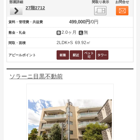
部屋詳細
間取り表示
お問合せ
27階2712
499,000円
0円
賃料・管理費・共益費
2.0ヶ月
無
敷金・礼金
2LDK+S
69.92㎡
間取・面積
アピールポイント
ソラーニ目黒不動前