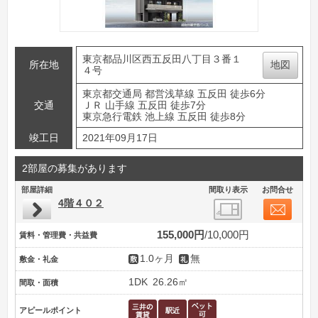
東京都品川区西五反田八丁目３番１
所在地
地図
４号
東京都交通局 都営浅草線 五反田 徒歩6分
交通
ＪＲ 山手線 五反田 徒歩7分
東京急行電鉄 池上線 五反田 徒歩8分
竣工日
2021年09月17日
2部屋の募集があります
部屋詳細
間取り表示
お問合せ
4階４０２
155,000円
10,000円
賃料・管理費・共益費
1.0ヶ月
無
敷金・礼金
1DK
26.26㎡
間取・面積
アピールポイント