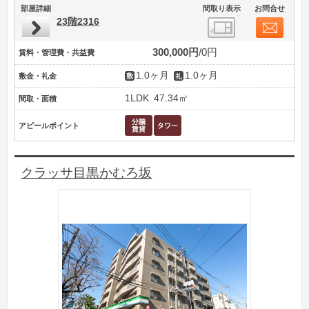
部屋詳細
間取り表示
お問合せ
23階2316
300,000円
0円
賃料・管理費・共益費
1.0ヶ月
1.0ヶ月
敷金・礼金
1LDK
47.34㎡
間取・面積
アピールポイント
クラッサ目黒かむろ坂