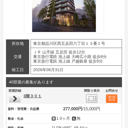
所在地
東京都品川区西五反田六丁目１３番１号
ＪＲ 山手線 五反田 徒歩12分
交通
東京急行電鉄 池上線 大崎広小路 徒歩8分
東京急行電鉄 池上線 戸越銀座 徒歩9分
竣工日
2026年08月31日
40部屋の募集があります
部屋詳細
間取り表示
お問合せ
3階３０１
277,000円
15,000円
賃料・管理費・共益費
1.0ヶ月
無
敷金・礼金
1LDK+WIC
49.44㎡
間取・面積