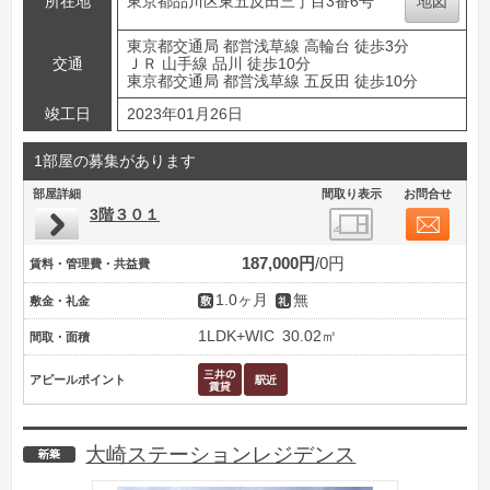
所在地
東京都品川区東五反田三丁目3番6号
地図
東京都交通局 都営浅草線 高輪台 徒歩3分
交通
ＪＲ 山手線 品川 徒歩10分
東京都交通局 都営浅草線 五反田 徒歩10分
竣工日
2023年01月26日
1部屋の募集があります
部屋詳細
間取り表示
お問合せ
3階３０１
187,000円
0円
賃料・管理費・共益費
1.0ヶ月
無
敷金・礼金
1LDK+WIC
30.02㎡
間取・面積
アピールポイント
大崎ステーションレジデンス
新築