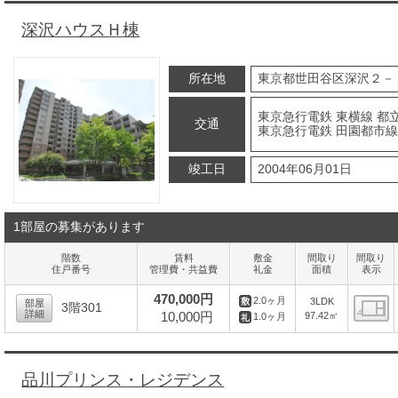
深沢ハウスＨ棟
所在地
東京都世田谷区深沢２－
東京急行電鉄 東横線 都立
交通
東京急行電鉄 田園都市線 
竣工日
2004年06月01日
1部屋の募集があります
階数
賃料
敷金
間取り
間取り
住戸番号
管理費・共益費
礼金
面積
表示
470,000円
2.0ヶ月
3LDK
部屋
3階301
詳細
10,000円
97.42㎡
1.0ヶ月
間
品川プリンス・レジデンス