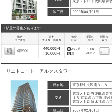
東京メトロ 千代田線 赤坂
竣工日
2002年04月01日
1部屋の募集があります
階数
賃料
敷金
間取り
間取り
住戸番号
管理費・共益費
礼金
面積
表示
440,000円
2.0ヶ月
1LDK
部屋
9階901
詳細
10,000円
73.31㎡
無
間
リエトコート アルクスタワー
所在地
東京都中央区湊３－８－
東京メトロ 有楽町線 新富
交通
ＪＲ 京葉線 八丁堀 徒歩
東京メトロ 日比谷線 八丁
竣工日
2007年02月01日