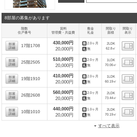
8部屋の募集があります
階数
賃料
敷金
間取り
間取り
住戸番号
管理費・共益費
礼金
面積
表示
430,000円
2.0ヶ月
2LDK
部屋
17階1708
詳細
20,000円
62.8㎡
無
間
510,000円
2.0ヶ月
1LDK
部屋
25階2505
詳細
20,000円
70.06㎡
無
間
410,000円
2.0ヶ月
1LDK
部屋
19階1910
詳細
20,000円
60.19㎡
無
間
560,000円
2.0ヶ月
2LDK
部屋
26階2608
詳細
20,000円
73.44㎡
無
間
440,000円
1.0ヶ月
2LDK
部屋
10階1010
詳細
20,000円
70.19㎡
無
間
すべて表示