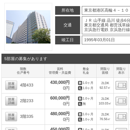
所在地
東京都港区高輪４－１０
ＪＲ 山手線 品川 徒歩6
交通
東京都交通局 都営浅草線 
京浜急行電鉄 京浜急行線 
竣工日
1995年03月01日
5部屋の募集があります
階数
賃料
敷金
間取り
間取り
住戸番号
管理費・共益費
礼金
面積
表示
430,000円
1.0ヶ月
2LDK
部屋
4階433
詳細
0円
92.57㎡
1.0ヶ月
間
600,000円
1.0ヶ月
2LDK
部屋
2階233
詳細
0円
103.03㎡
無
間
480,000円
1.0ヶ月
2LDK
部屋
3階335
詳細
0円
76.56㎡
1.0ヶ月
間
450,000円
1.0ヶ月
1LDK