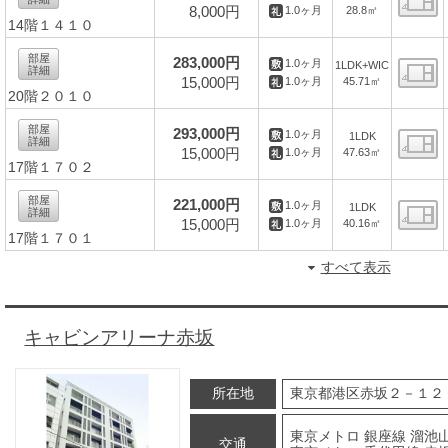
8,000円
28.8㎡
1.0ヶ月
14階１４１０
間
部屋
283,000円
1.0ヶ月
1LDK+WIC
詳細
15,000円
45.71㎡
1.0ヶ月
20階２０１０
間
部屋
293,000円
1.0ヶ月
1LDK
詳細
15,000円
47.63㎡
1.0ヶ月
17階１７０２
間
部屋
221,000円
1.0ヶ月
1LDK
詳細
15,000円
40.16㎡
1.0ヶ月
17階１７０１
間
すべて表示
キャビンアリーナ赤坂
所在地
東京都港区赤坂２－１２
東京メトロ 銀座線 溜池山
交通