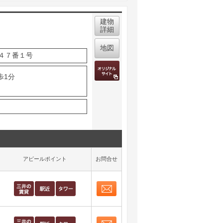
建物
詳細
地図
４７番１号
歩1分
アピールポイント
お問合せ
お問合せ
取り表示