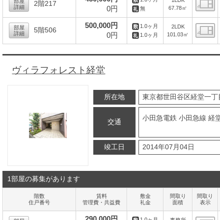
部屋
2階217
詳細
0円
67.78㎡
無
間
500,000円
1.0ヶ月
2LDK
部屋
5階506
詳細
0円
101.03㎡
1.0ヶ月
間
ヴィラフォレスト経堂
所在地
東京都世田谷区経堂一丁
小田急電鉄 小田急線 経堂
交通
竣工日
2014年07月04日
1部屋の募集があります
階数
賃料
敷金
間取り
間取り
住戸番号
管理費・共益費
礼金
面積
表示
290,000円
1.0ヶ月