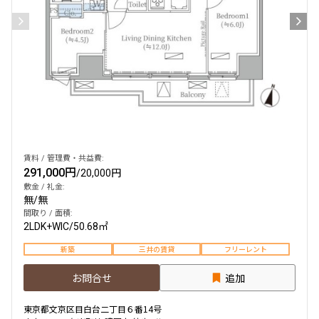
賃料 / 管理費・共益費:
291,000円
/
20,000円
敷金 / 礼金:
無
/
無
間取り / 面積:
2LDK+WIC
/
50.68㎡
新築
三井の賃貸
フリーレント
お問合せ
追加
東京都文京区目白台二丁目６番14号