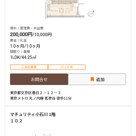
駅から徒歩
賃料 / 管理費・共益費:
指定なし
1分以内
200,000円
/
10,000円
3分以内
5分以内
10分以内
15分以内
敷金 / 礼金:
1.0ヶ月
/
1.0ヶ月
間取り / 面積:
1LDK
/
44.25㎡
他条件
三井の賃貸
ペット可
当社限定物件
お問合せ
追加
専任物件
三井の賃貸物件
申込無し物件のみ表示
東京都文京区春日２－１２－３
ペット可・相談
東京メトロ 丸ノ内線 茗荷谷 徒歩11分
楽器可・相談
マチュリティ小石川 1階
１０２
入居可能日