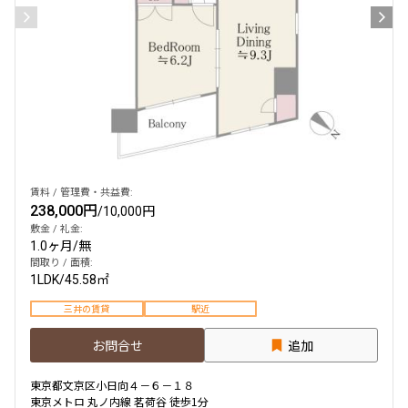
賃料 / 管理費・共益費:
238,000円
/
10,000円
敷金 / 礼金:
1.0ヶ月
/
無
間取り / 面積:
1LDK
/
45.58㎡
三井の賃貸
駅近
お問合せ
追加
東京都文京区小日向４－６－１８
東京メトロ 丸ノ内線 茗荷谷 徒歩1分