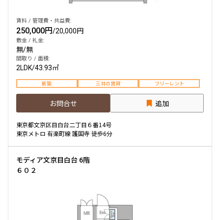
賃料 / 管理費・共益費:
250,000円
/
20,000円
敷金 / 礼金:
無
/
無
間取り / 面積:
2LDK
/
43.93㎡
新築
三井の賃貸
フリーレント
お問合せ
追加
東京都文京区目白台二丁目６番14号
東京メトロ 有楽町線 護国寺 徒歩6分
モディア文京目白台 6階
６０２