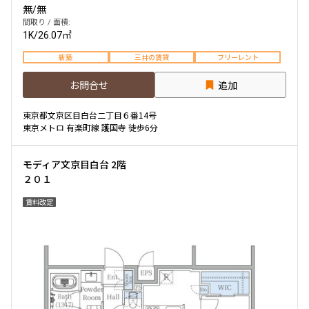
無
/
無
間取り / 面積:
1K
/
26.07㎡
新築
三井の賃貸
フリーレント
お問合せ
追加
東京都文京区目白台二丁目６番14号
東京メトロ 有楽町線 護国寺 徒歩6分
モディア文京目白台 2階
２０１
賃料改定