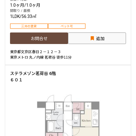
1.0ヶ月
/
1.0ヶ月
間取り / 面積:
1LDK
/
56.33㎡
三井の賃貸
ペット可
お問合せ
追加
東京都文京区春日２－１２－３
東京メトロ 丸ノ内線 茗荷谷 徒歩11分
ステラメゾン茗荷谷 6階
６０１