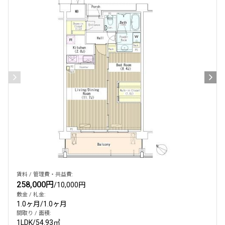
より詳細な絞り込み
建物施設やお部屋の設備、方位、階数などの絞り込みが
できます
設定する
検索対象お部屋数
23
件
賃料 / 管理費・共益費:
258,000円
/
10,000円
お部屋を再検索
敷金 / 礼金:
1.0ヶ月
/
1.0ヶ月
間取り / 面積:
1LDK
/
54.93㎡