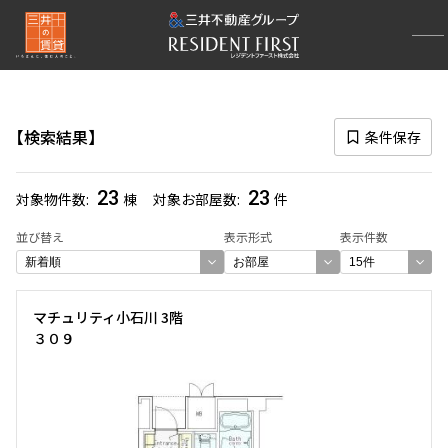
再検索ナビゲーション
路線図一覧
検索結果
条件保存
選択中の路線
丸ノ内線
(376)
23
23
対象物件数
棟
対象お部屋数
件
一覧から選び直す
並び替え
表示形式
表示件数
選択中の駅
マチュリティ小石川 3階
茗荷谷
(23)
３０９
一覧から選び直す
選び方を変更する