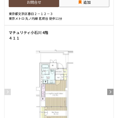
お問合せ
追加
間取り
東京都文京区春日２－１２－３
東京メトロ 丸ノ内線 茗荷谷 徒歩11分
1R〜1K
1DK〜1LDK
2LDK
3LDK
マチュリティ小石川 4階
4LDK〜
４１１
専有面積
〜
築年数
指定なし
新築
1年以内
3年以内
5年以内
10年以内
15年以内
20年以内
25年以内
30年以内