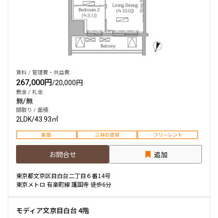
賃料 / 管理費・共益費:
267,000円
/
20,000円
敷金 / 礼金:
無
/
無
間取り / 面積:
2LDK
/
43.93㎡
新築
三井の賃貸
フリーレント
お問合せ
追加
東京都文京区目白台二丁目６番14号
東京メトロ 有楽町線 護国寺 徒歩6分
モディア文京目白台 4階