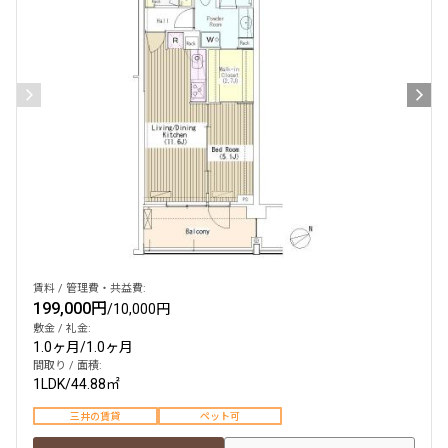
検索対象お部屋数
23
件
お部屋を再検索
検索結果の絞り込み
賃料
賃料 / 管理費・共益費:
199,000円
/
10,000円
〜
敷金 / 礼金:
1.0ヶ月
/
1.0ヶ月
管理費/共益費含む
間取り / 面積:
礼金なし
1LDK
/
44.88㎡
敷金なし
礼金１ヶ月以下
三井の賃貸
ペット可
フリーレント付き