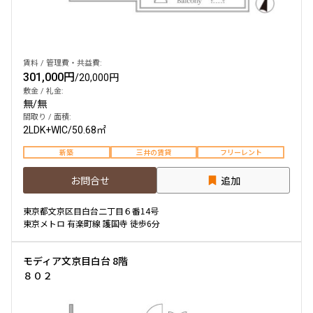
賃料 / 管理費・共益費:
301,000円
/
20,000円
敷金 / 礼金:
無
/
無
間取り / 面積:
2LDK+WIC
/
50.68㎡
新築
三井の賃貸
フリーレント
お問合せ
追加
東京都文京区目白台二丁目６番14号
東京メトロ 有楽町線 護国寺 徒歩6分
モディア文京目白台 8階
８０２