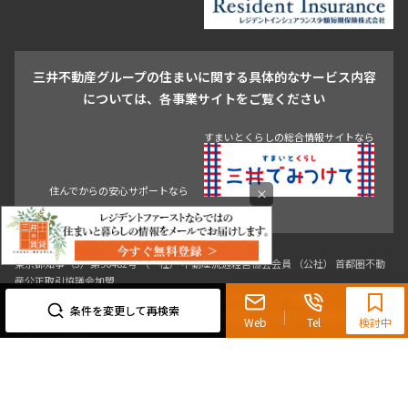
駒沢・用賀・二子玉川
成城・砧
池袋・板橋・王子
戸越・大井・蒲田
三井不動産グループの住まいに関する具体的なサービス内容
青山
渋谷
東京・大手町
新宿
品川
目黒・中目黒
については、各事業サイトをご覧ください
神田・御茶ノ水・秋葉原
初台・幡ヶ谷・笹塚
すまいとくらしの総合情報サイトなら
住んでからの安心サポートなら
×
東京都知事（3）第96482号 （一社） 不動産流通経営協会会員 （公社） 首都圏不動
0120-321-719
産公正取引協議会加盟
〒107-0052 東京都港区赤坂八丁目4番14号 青山タワープレイス4階
9:30~18:00（水曜定休）
条件を変更して再検索
三井の賃貸「いちばんに、住む人のこと。」 東京都心を中心とした豊富な賃貸マン
Web
Tel
検討中
ションのご紹介。
理想の高級賃貸物件は見つかりましたか？エリアや駅などの条件面を変えて検索す
ればきっと理想の物件に巡り合えます。
都心の高級賃貸物件探しは[三井の賃貸]レジデントファーストで！