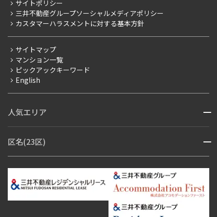
サイトポリシー
お問い合わせ
【仲介会社様向け】当社仲介事業部取り扱い物件入居申込
三井不動産グループソーシャルメディアポリシー
当社限定（港区・渋谷区以外）
カスタマーハラスメントに対する基本方針
三井不動産企画
分譲賃貸
サイトマップ
賃料改定
マンション一覧
ピックアックキーワード
フリーレント
English
ペット可
コンシェルジュ付き
人気エリア
開閉
ブランドマンション
赤坂・六本木
広尾・麻布・麻布十番
虎ノ門・麻布台
区名(23区)
開閉
青山・表参道・原宿
白金・目黒
高輪・五反田・大崎
恵比寿・代官山・中目黒
渋谷・松濤・代々木上原
番町・四谷・九段
港区
渋谷区
中央区
新宿区
文京区
千代田区
目黒区
日本橋・銀座
市ヶ谷・神楽坂・飯田橋
三田・芝・浜松町
品川区
世田谷区
大田区
江東区
台東区
墨田区
中野区
芝浦・汐留・品川
月島・勝どき・豊洲
本郷・春日・小石川
豊島区
杉並区
板橋区
北区
練馬区
荒川区
足立区
新宿・代々木
目白・高田馬場・早稲田
中野・荻窪
葛飾区
江戸川区
池尻大橋・三軒茶屋
祐天寺・学芸大学・自由が丘