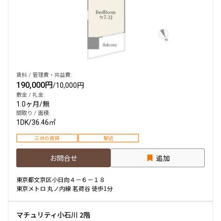
賃料 / 管理費・共益費:
190,000円
/
10,000円
敷金 / 礼金:
1.0ヶ月
/
無
間取り / 面積:
1DK
/
36.46㎡
三井の賃貸
駅近
お問合せ
追加
東京都文京区小日向４－６－１８
東京メトロ 丸ノ内線 茗荷谷 徒歩1分
マチュリティ小石川 2階