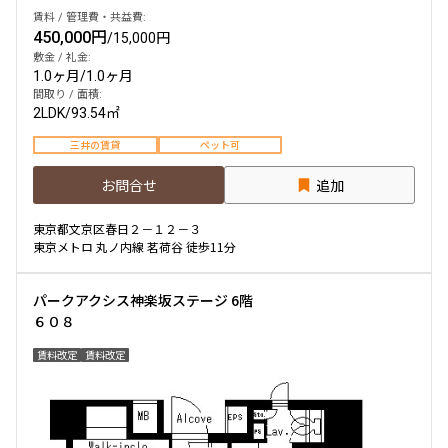
賃料 / 管理費・共益費:
450,000円
/
15,000円
敷金 / 礼金:
1.0ヶ月
/
1.0ヶ月
間取り / 面積:
2LDK
/
93.54㎡
三井の賃貸
ペット可
お問合せ
追加
東京都文京区春日２－１２－３
東京メトロ 丸ノ内線 茗荷谷 徒歩11分
パークアクシス神楽坂ステージ 6階
６０８
賃料改定
賃料改定