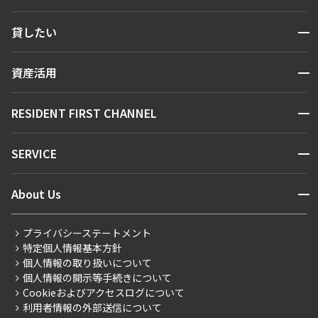
検索する
開閉
貸したい
人気エリアから探す
賃貸運営
区から探す
開閉
資産活用
お問い合わせ
駅・沿線から探す
販売マンション
地図から探す
開閉
RESIDENT FIRST CHANNEL
お問い合わせ
キーワードから探す
NEWS
開閉
SERVICE
新着情報から探す
マンションレポート
ニュースから探す
営業窓口
商店街のある暮らし
開閉
About Us
新着募集情報
会員ページ
住まいのコラム
レジデントファーストについて
RESIDENT FIRST MEMBERS登録
RESIDENT FIRST MEMBERS登録
こだわりから探す
プライバシーステートメント
会社情報
ご入居・提携サービス
特定個人情報基本方針
こだわり一覧
事業案内
個人情報の取り扱いについて
お部屋探しからご契約まで
プレミアムマンション
個人情報の開示等手続きについて
採用情報
よくあるご質問
Cookieおよびアクセスログについて
新築
ニュースリリース
社宅紹介
利用者情報の外部送信について
当社限定（港区・渋谷区）