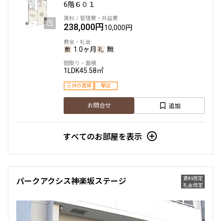
6階
６０１
238,000円
10,000円
1.0ヶ月
無
1LDK
45.58㎡
三井の賃貸
駅近
追加
お問合せ
すべてのお部屋を表示
賃料改定
パークアクシス神楽坂ステージ
礼金改定