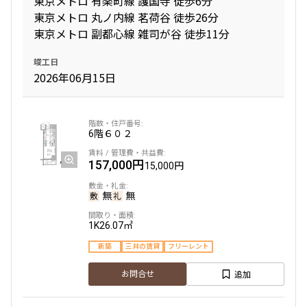
東京メトロ 有楽町線 護国寺 徒歩6分
東京メトロ 丸ノ内線 茗荷谷 徒歩26分
東京メトロ 副都心線 雑司が谷 徒歩11分
間取り
竣工日
1R〜1K
1DK〜1LDK
2026年06月15日
2LDK
3LDK
4LDK〜
専有面積
6階
６０２
157,000円
15,000円
〜
無
無
築年数
1K
26.07㎡
指定なし
新築
新築
三井の賃貸
フリーレント
1年以内
3年以内
5年以内
10年以内
追加
お問合せ
15年以内
20年以内
25年以内
30年以内