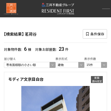
再検索ナビゲーション
路線図一覧
検索結果
茗荷谷
条件保存
選択中の路線
丸ノ内線
(376)
6
23
対象物件数
棟
対象お部屋数
件
一覧から選び直す
並び替え
表示形式
表示件数
選択中の駅
新築
モディア文京目白台
賃料改定
茗荷谷
(23)
一覧から選び直す
選び方を変更する