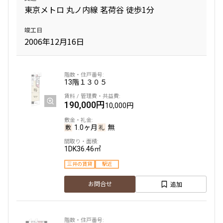
東京メトロ 丸ノ内線 茗荷谷 徒歩1分
竣工日
2006年12月16日
13階
１３０５
190,000円
10,000円
1.0ヶ月
無
1DK
36.46㎡
三井の賃貸
駅近
追加
お問合せ