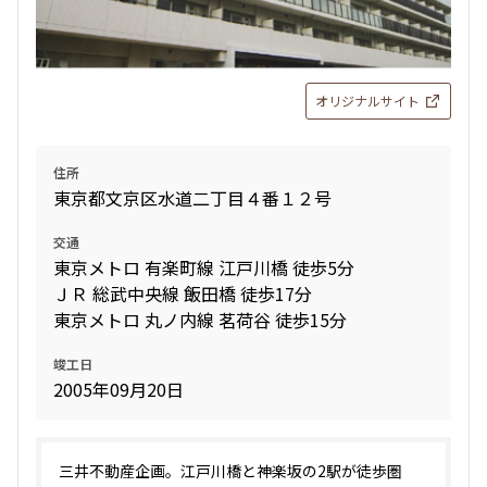
2LDK
43.93㎡
新築
三井の賃貸
フリーレント
追加
お問合せ
オリジナルサイト
住所
6階
６０１
東京都文京区水道二丁目４番１２号
301,000円
20,000円
交通
東京メトロ 有楽町線 江戸川橋 徒歩5分
無
無
ＪＲ 総武中央線 飯田橋 徒歩17分
東京メトロ 丸ノ内線 茗荷谷 徒歩15分
2LDK+WIC
50.68㎡
竣工日
新築
三井の賃貸
フリーレント
2005年09月20日
追加
お問合せ
三井不動産企画。江戸川橋と神楽坂の2駅が徒歩圏