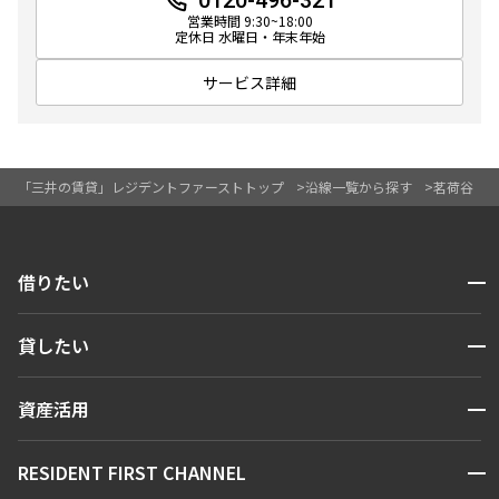
0120-496-321
営業時間 9:30~18:00
定休日 水曜日・年末年始
サービス詳細
「三井の賃貸」レジデントファーストトップ
沿線一覧から探す
茗荷谷
開閉
借りたい
検索する
開閉
貸したい
人気エリアから探す
賃貸運営
区から探す
開閉
資産活用
お問い合わせ
駅・沿線から探す
販売マンション
地図から探す
開閉
RESIDENT FIRST CHANNEL
お問い合わせ
キーワードから探す