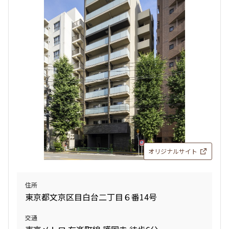
検索対象お部屋数
23
件
お部屋を再検索
検索結果の絞り込み
賃料
オリジナルサイト
〜
管理費/共益費含む
住所
礼金なし
東京都文京区目白台二丁目６番14号
敷金なし
礼金１ヶ月以下
交通
フリーレント付き