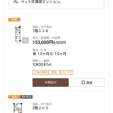
内。ペット可賃貸マンション。
4階
４０１
298,000円
20,000円
新着
無
無
1階
１１６
2LDK+WIC
50.68㎡
153,000円
8,000円
新築
三井の賃貸
フリーレント
1.0ヶ月
1.0ヶ月
追加
お問合せ
1DK
30.87㎡
賃料改定
三井の賃貸
駅近
ペット可
2階
２０１
追加
お問合せ
291,000円
20,000円
新着
賃料改定
無
無
2階
２０５