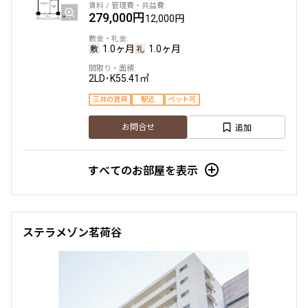
2LDK+WIC
50.68㎡
279,000円
12,000円
新築
三井の賃貸
フリーレント
1.0ヶ月
1.0ヶ月
追加
お問合せ
2LD･K
55.41㎡
三井の賃貸
駅近
ペット可
8階
８０１
追加
お問合せ
304,000円
20,000円
すべてのお部屋を表示
無
無
2LDK+WIC
50.68㎡
新築
三井の賃貸
フリーレント
ステラメゾン茗荷谷
追加
お問合せ