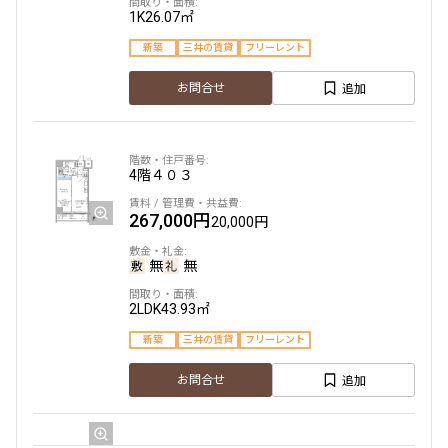
1K
26.07㎡
新築
三井の賃貸
フリーレント
より詳細な絞り込み
追加
お問合せ
建物施設やお部屋の設備、方位、階数などの絞り込みが
できます
4階
４０３
設定する
267,000円
20,000円
無
無
検索対象お部屋数
2LDK
43.93㎡
23
件
新築
三井の賃貸
フリーレント
お部屋を再検索
追加
お問合せ