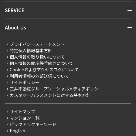
NEWS
開閉
SERVICE
新着情報から探す
マンションレポート
ニュースから探す
営業窓口
商店街のある暮らし
開閉
About Us
新着募集情報
会員ページ
住まいのコラム
レジデントファーストについて
RESIDENT FIRST MEMBERS登録
RESIDENT FIRST MEMBERS登録
こだわりから探す
プライバシーステートメント
会社情報
ご入居・提携サービス
特定個人情報基本方針
こだわり一覧
事業案内
個人情報の取り扱いについて
お部屋探しからご契約まで
プレミアムマンション
個人情報の開示等手続きについて
採用情報
よくあるご質問
Cookieおよびアクセスログについて
新築
ニュースリリース
社宅紹介
利用者情報の外部送信について
当社限定（港区・渋谷区）
サイトポリシー
お問い合わせ
【仲介会社様向け】当社仲介事業部取り扱い物件入居申込
三井不動産グループソーシャルメディアポリシー
当社限定（港区・渋谷区以外）
カスタマーハラスメントに対する基本方針
三井不動産企画
分譲賃貸
サイトマップ
賃料改定
マンション一覧
ピックアックキーワード
フリーレント
English
ペット可