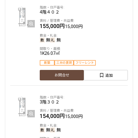
4階
４０２
駅から徒歩
155,000円
15,000円
指定なし
1分以内
3分以内
5分以内
無
無
10分以内
15分以内
1K
26.07㎡
他条件
新築
三井の賃貸
フリーレント
当社限定物件
追加
お問合せ
専任物件
三井の賃貸物件
申込無し物件のみ表示
ペット可・相談
3階
３０２
楽器可・相談
154,000円
15,000円
入居可能日
無
無