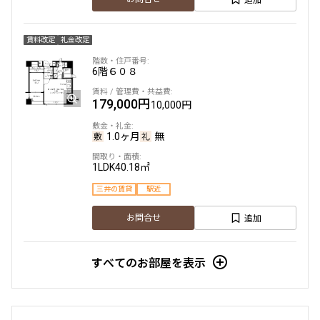
賃料改定
礼金改定
6階
６０８
179,000円
10,000円
1.0ヶ月
無
1LDK
40.18㎡
三井の賃貸
駅近
追加
お問合せ
すべてのお部屋を表示