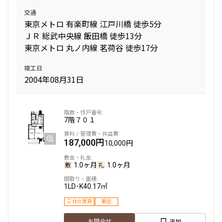
交通
東京メトロ 有楽町線 江戸川橋 徒歩5分
ＪＲ 総武中央線 飯田橋 徒歩13分
東京メトロ 丸ノ内線 茗荷谷 徒歩17分
竣工日
2004年08月31日
7階
７０１
187,000円
10,000円
1.0ヶ月
1.0ヶ月
1LD･K
40.17㎡
三井の賃貸
駅近
追加
お問合せ