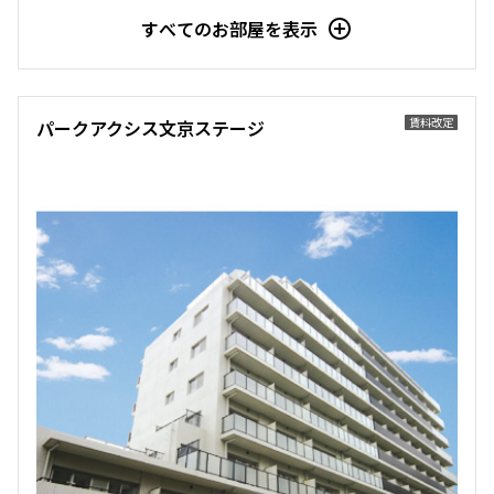
6階
６０３
すべてのお部屋を表示
269,000円
20,000円
無
無
賃料改定
パークアクシス文京ステージ
2LDK
43.93㎡
新築
三井の賃貸
フリーレント
追加
お問合せ
賃料改定
2階
２０３
250,000円
20,000円
無
無