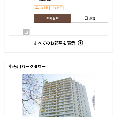
三井の賃貸
ペット可
追加
お問合せ
4階
４０６
すべてのお部屋を表示
450,000円
15,000円
1.0ヶ月
1.0ヶ月
小石川パークタワー
2LDK
93.54㎡
三井の賃貸
ペット可
追加
お問合せ