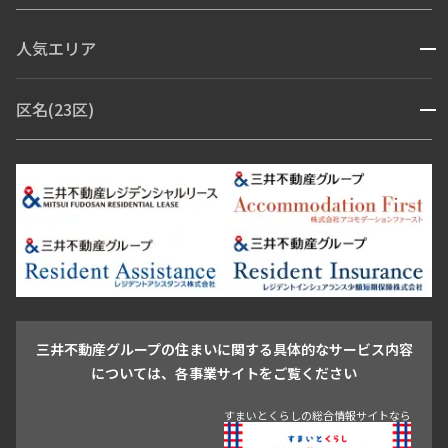
コンシェルジュ付き
人気エリア
開閉
ブランドマンション
赤坂・六本木
広尾・麻布・麻布十番
虎ノ門・麻布台
区名(23区)
開閉
青山・表参道・原宿
白金・目黒
高輪・五反田・大崎
恵比寿・代官山・中目黒
渋谷・松濤・代々木上原
番町・四谷・九段
港区
渋谷区
中央区
新宿区
文京区
千代田区
目黒区
日本橋・銀座
市ヶ谷・神楽坂・飯田橋
三田・芝・浜松町
品川区
世田谷区
大田区
江東区
台東区
墨田区
中野区
芝浦・汐留・品川
月島・勝どき・豊洲
本郷・春日・小石川
豊島区
杉並区
板橋区
北区
練馬区
荒川区
足立区
新宿・代々木
目白・高田馬場・早稲田
中野・荻窪
葛飾区
江戸川区
池尻大橋・三軒茶屋
祐天寺・学芸大学・自由が丘
駒沢・用賀・二子玉川
成城・砧
池袋・板橋・王子
戸越・大井・蒲田
三井不動産グループの住まいに関する具体的なサービス内容
青山
渋谷
東京・大手町
新宿
品川
目黒・中目黒
については、各事業サイトをご覧ください
神田・御茶ノ水・秋葉原
初台・幡ヶ谷・笹塚
住んでからの安心サポートなら
すまいとくらしの総合情報サイトなら