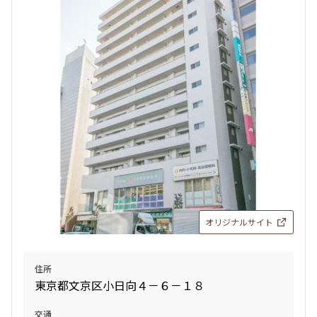
8階
８０２
403,000円
20,000円
無
無
3LDK+WIC＋SIC
70.00㎡
新築
三井の賃貸
フリーレント
追加
お問合せ
オリジナルサイト
住所
東京都文京区小日向４－６－１８
交通