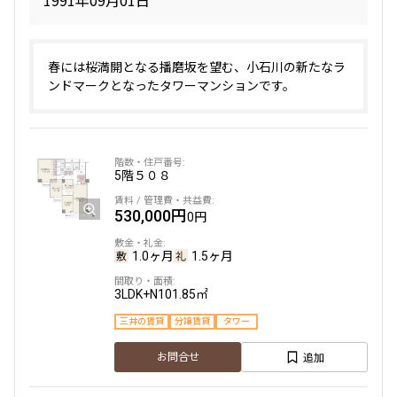
1991年09月01日
春には桜満開となる播磨坂を望む、小石川の新たなラ
ンドマークとなったタワーマンションです。
5階
５０８
530,000円
0円
1.0ヶ月
1.5ヶ月
3LDK+N
101.85㎡
三井の賃貸
分譲賃貸
タワー
追加
お問合せ