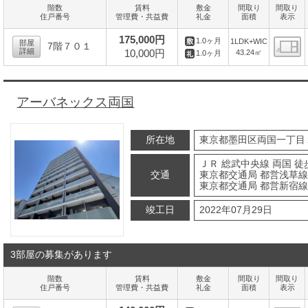
階数
賃料
敷金
間取り
間取り
住戸番号
管理費・共益費
礼金
面積
表示
175,000円
1.0ヶ月
1LDK+WIC
部屋
7階７０１
詳細
10,000円
43.24㎡
1.0ヶ月
間
アーバネックス両国
所在地
東京都墨田区両国一丁目
ＪＲ 総武中央線 両国 徒
交通
東京都交通局 都営浅草線 
東京都交通局 都営新宿線 
竣工日
2022年07月29日
3部屋の募集があります
階数
賃料
敷金
間取り
間取り
住戸番号
管理費・共益費
礼金
面積
表示