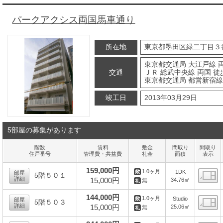
パークアクシス両国馬車通り
所在地
東京都墨田区緑二丁目３
東京都交通局 大江戸線 両
交通
ＪＲ 総武中央線 両国 徒
東京都交通局 都営新宿線
竣工日
2013年03月29日
5部屋の募集があります
階数
賃料
敷金
間取り
間取り
住戸番号
管理費・共益費
礼金
面積
表示
159,000円
1.0ヶ月
1DK
部屋
5階５０１
詳細
15,000円
34.76㎡
無
間
144,000円
1.0ヶ月
Studio
部屋
5階５０３
詳細
15,000円
25.06㎡
無
間