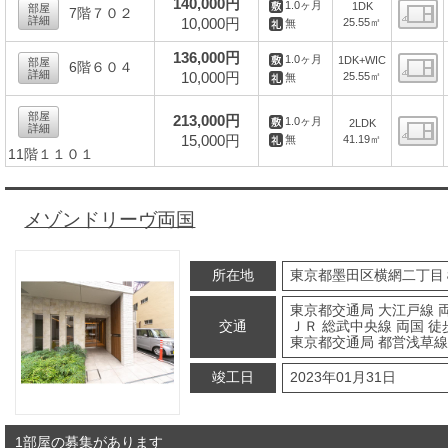
140,000円
1.0ヶ月
1DK
部屋
7階７０２
詳細
10,000円
25.55㎡
無
間
136,000円
1.0ヶ月
1DK+WIC
部屋
6階６０４
詳細
10,000円
25.55㎡
無
間
部屋
213,000円
1.0ヶ月
2LDK
詳細
15,000円
41.19㎡
無
11階１１０１
間
メゾンドリーヴ両国
所在地
東京都墨田区横網二丁目
東京都交通局 大江戸線 両
交通
ＪＲ 総武中央線 両国 徒
東京都交通局 都営浅草線 
竣工日
2023年01月31日
1部屋の募集があります