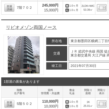
245,000円
1.0ヶ月
2LDK+WIC
部屋
7階７０２
詳細
15,000円
53.39㎡
1.0ヶ月
間
リビオメゾン両国ノース
所在地
東京都墨田区横網二丁目5
ＪＲ 総武中央線 両国 徒
交通
東京都交通局 大江戸線 両
竣工日
2021年07月30日
1部屋の募集があります
階数
賃料
敷金
間取り
間取り
住戸番号
管理費・共益費
礼金
面積
表示
110,000円
1.0ヶ月
1K
部屋
5階５０２
詳細
10,000円
25.01㎡
1.0ヶ月