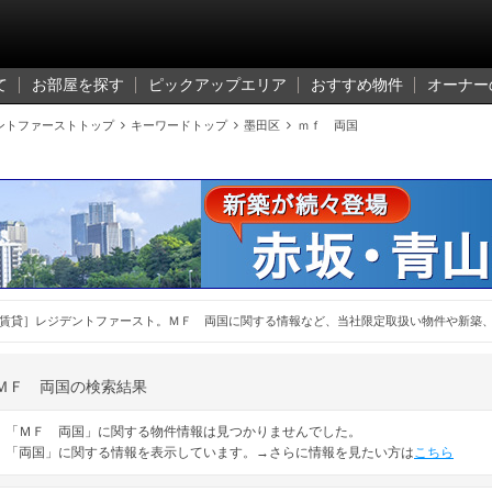
て
お部屋を探す
ピックアップエリア
おすすめ物件
オーナー
ントファーストトップ

キーワードトップ

墨田区

ｍｆ 両国
賃貸］レジデントファースト。ＭＦ 両国に関する情報など、当社限定取扱い物件や新築
ＭＦ 両国の検索結果
「ＭＦ 両国」に関する物件情報は見つかりませんでした。
「両国」に関する情報を表示しています。→さらに情報を見たい方は
こちら