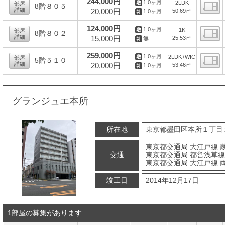
244,000円
1.0ヶ月
2LDK
部屋
8階８０５
詳細
20,000円
50.69㎡
1.0ヶ月
間
124,000円
1.0ヶ月
1K
部屋
8階８０２
詳細
15,000円
25.53㎡
無
間
259,000円
1.0ヶ月
2LDK+WIC
部屋
5階５１０
詳細
20,000円
53.46㎡
1.0ヶ月
間
グランジュエ本所
所在地
東京都墨田区本所１丁目
東京都交通局 大江戸線 蔵
交通
東京都交通局 都営浅草線 
東京都交通局 大江戸線 両
竣工日
2014年12月17日
1部屋の募集があります