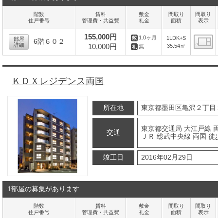
階数
賃料
敷金
間取り
間取り
住戸番号
管理費・共益費
礼金
面積
表示
155,000円
1.0ヶ月
1LDK+S
部屋
6階６０２
詳細
10,000円
35.54㎡
無
間
ＫＤＸレジデンス両国
所在地
東京都墨田区亀沢２丁目
東京都交通局 大江戸線 両
交通
ＪＲ 総武中央線 両国 徒
竣工日
2016年02月29日
1部屋の募集があります
階数
賃料
敷金
間取り
間取り
住戸番号
管理費・共益費
礼金
面積
表示