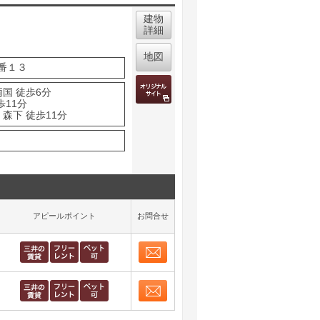
建物
詳細
地図
番１３
国 徒歩6分
歩11分
森下 徒歩11分
アピールポイント
お問合せ
お問合せ
取り表示
お問合せ
取り表示