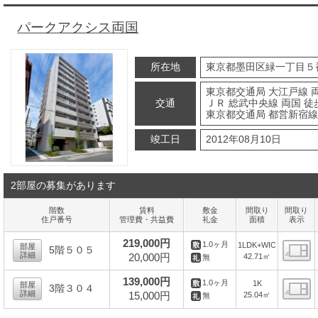
パークアクシス両国
所在地
東京都墨田区緑一丁目５
東京都交通局 大江戸線 両
交通
ＪＲ 総武中央線 両国 徒
東京都交通局 都営新宿線 
竣工日
2012年08月10日
2部屋の募集があります
階数
賃料
敷金
間取り
間取り
住戸番号
管理費・共益費
礼金
面積
表示
219,000円
1.0ヶ月
1LDK+WIC
部屋
5階５０５
詳細
20,000円
42.71㎡
無
間
139,000円
1.0ヶ月
1K
部屋
3階３０４
詳細
15,000円
25.04㎡
無
間