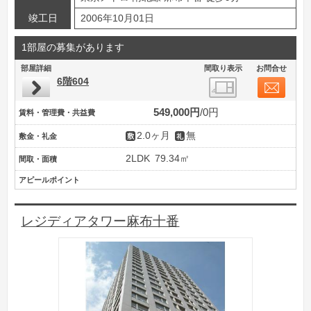
竣工日
2006年10月01日
1部屋の募集があります
部屋詳細
間取り表示
お問合せ
6階604
549,000円
0円
賃料・管理費・共益費
2.0ヶ月
無
敷金・礼金
2LDK
79.34㎡
間取・面積
アピールポイント
レジディアタワー麻布十番