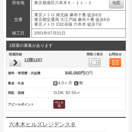
所在地
東京都港区六本木６－１１－２
地図
東京メトロ 南北線 麻布十番 徒歩6分
交通
東京都交通局 大江戸線 麻布十番 徒歩6分
東京メトロ 日比谷線 六本木 徒歩7分
竣工日
2001年07月01日
1部屋の募集があります
部屋詳細
間取り表示
お問合せ
12階1207
840,000円
0円
賃料・管理費・共益費
4.0ヶ月
無
敷金・礼金
2LDK
82.55㎡
間取・面積
アピールポイント
六本木ヒルズレジデンスＢ