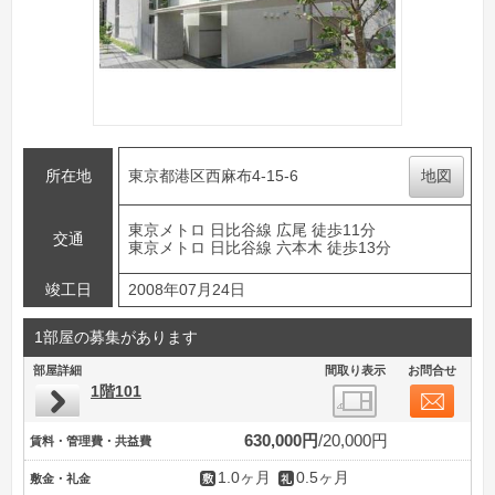
所在地
東京都港区西麻布4-15-6
地図
東京メトロ 日比谷線 広尾 徒歩11分
交通
東京メトロ 日比谷線 六本木 徒歩13分
竣工日
2008年07月24日
1部屋の募集があります
部屋詳細
間取り表示
お問合せ
1階101
630,000円
20,000円
賃料・管理費・共益費
1.0ヶ月
0.5ヶ月
敷金・礼金