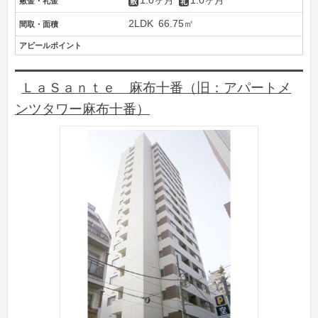
1.0ヶ月
1.0ヶ月
敷金・礼金
2LDK
66.75㎡
間取・面積
アピールポイント
ＬａＳａｎｔｅ 麻布十番（旧：アパートメ
ンツタワー麻布十番）