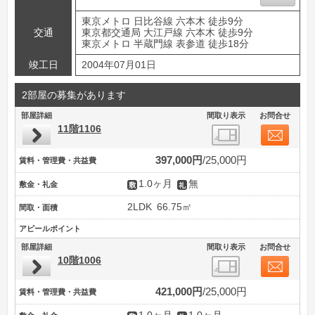
東京メトロ 日比谷線 六本木 徒歩9分
交通
東京都交通局 大江戸線 六本木 徒歩9分
東京メトロ 半蔵門線 表参道 徒歩18分
竣工日
2004年07月01日
2部屋の募集があります
部屋詳細
間取り表示
お問合せ
11階1106
397,000円
25,000円
賃料・管理費・共益費
1.0ヶ月
無
敷金・礼金
2LDK
66.75㎡
間取・面積
アピールポイント
部屋詳細
間取り表示
お問合せ
10階1006
421,000円
25,000円
賃料・管理費・共益費