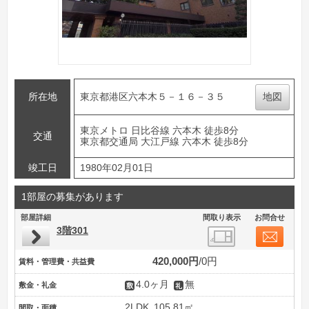
所在地
東京都港区六本木５－１６－３５
地図
東京メトロ 日比谷線 六本木 徒歩8分
交通
東京都交通局 大江戸線 六本木 徒歩8分
竣工日
1980年02月01日
1部屋の募集があります
部屋詳細
間取り表示
お問合せ
3階301
420,000円
0円
賃料・管理費・共益費
4.0ヶ月
無
敷金・礼金
2LDK
105.81㎡
間取・面積