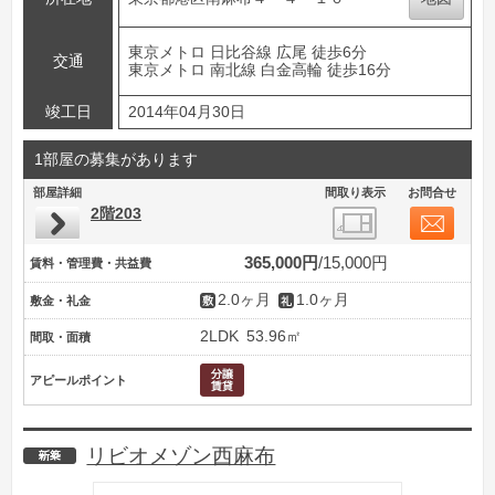
東京メトロ 日比谷線 広尾 徒歩6分
交通
東京メトロ 南北線 白金高輪 徒歩16分
竣工日
2014年04月30日
1部屋の募集があります
部屋詳細
間取り表示
お問合せ
2階203
365,000円
15,000円
賃料・管理費・共益費
2.0ヶ月
1.0ヶ月
敷金・礼金
2LDK
53.96㎡
間取・面積
アピールポイント
リビオメゾン西麻布
新築