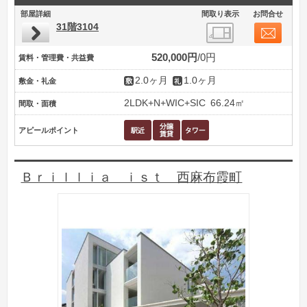
部屋詳細
間取り表示
お問合せ
31階3104
520,000円
0円
賃料・管理費・共益費
2.0ヶ月
1.0ヶ月
敷金・礼金
2LDK+N+WIC+SIC
66.24㎡
間取・面積
アピールポイント
Ｂｒｉｌｌｉａ ｉｓｔ 西麻布霞町