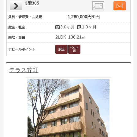
3階305
1,260,000円
0円
賃料・管理費・共益費
3.0ヶ月
1.0ヶ月
敷金・礼金
2LDK
138.21㎡
間取・面積
アピールポイント
テラス笄町