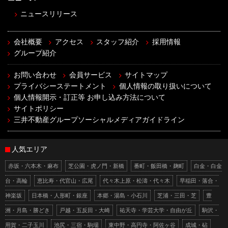
ニュースリリース
会社概要
アクセス
スタッフ紹介
採用情報
グループ紹介
お問い合わせ
会員サービス
サイトマップ
プライバシーステートメント
個人情報の取り扱いについて
個人情報開示・訂正等 お申し込み方法について
サイトポリシー
三井不動産グループソーシャルメディアガイドライン
人気エリア
赤坂・六本木・麻布
芝公園・虎ノ門・新橋
番町・飯田橋・麹町
白金・白金
台・高輪
恵比寿・代官山・広尾
代々木上原・松濤・代々木
早稲田・落合・
神楽坂
日本橋・人形町・銀座
本郷・湯島・小石川
芝浦・三田・芝
豊
洲・月島・勝どき
戸越・五反田・大崎
祐天寺・学芸大学・自由が丘
駒沢・
用賀・二子玉川
池尻・三宿・駒場
東中野・高円寺・阿佐ヶ谷
成城・砧