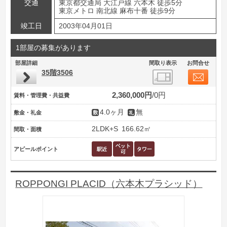
交通
東京都交通局 大江戸線 六本木 徒歩5分
東京メトロ 南北線 麻布十番 徒歩9分
竣工日
2003年04月01日
1部屋の募集があります
部屋詳細
間取り表示
お問合せ
35階3506
2,360,000円
0円
賃料・管理費・共益費
4.0ヶ月
無
敷金・礼金
2LDK+S
166.62㎡
間取・面積
アピールポイント
ROPPONGI PLACID（六本木プラシッド）