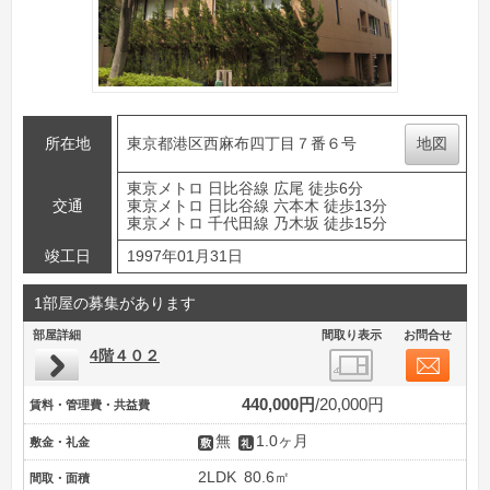
所在地
東京都港区西麻布四丁目７番６号
地図
東京メトロ 日比谷線 広尾 徒歩6分
交通
東京メトロ 日比谷線 六本木 徒歩13分
東京メトロ 千代田線 乃木坂 徒歩15分
竣工日
1997年01月31日
1部屋の募集があります
部屋詳細
間取り表示
お問合せ
4階４０２
440,000円
20,000円
賃料・管理費・共益費
無
1.0ヶ月
敷金・礼金
2LDK
80.6㎡
間取・面積