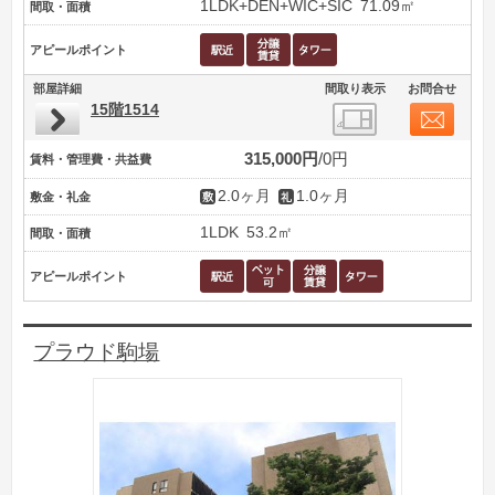
1LDK+DEN+WIC+SIC
71.09㎡
間取・面積
アピールポイント
部屋詳細
間取り表示
お問合せ
15階1514
315,000円
0円
賃料・管理費・共益費
2.0ヶ月
1.0ヶ月
敷金・礼金
1LDK
53.2㎡
間取・面積
アピールポイント
プラウド駒場