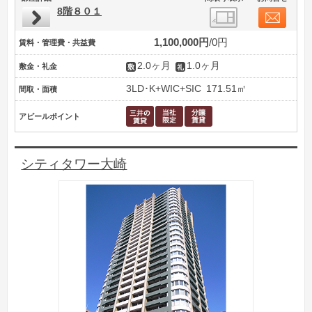
8階８０１
1,100,000円
0円
賃料・管理費・共益費
2.0ヶ月
1.0ヶ月
敷金・礼金
3LD･K+WIC+SIC
171.51㎡
間取・面積
アピールポイント
シティタワー大崎