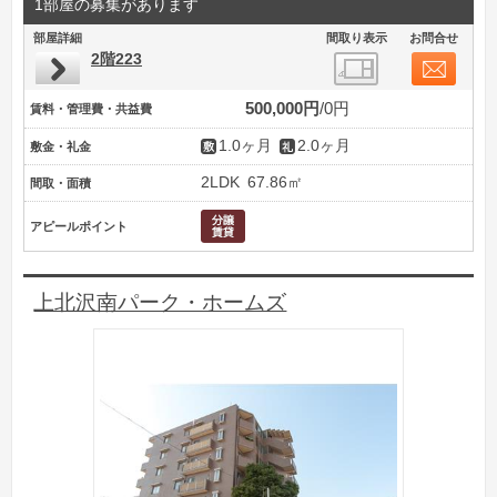
1部屋の募集があります
部屋詳細
間取り表示
お問合せ
2階223
500,000円
0円
賃料・管理費・共益費
1.0ヶ月
2.0ヶ月
敷金・礼金
2LDK
67.86㎡
間取・面積
アピールポイント
上北沢南パーク・ホームズ