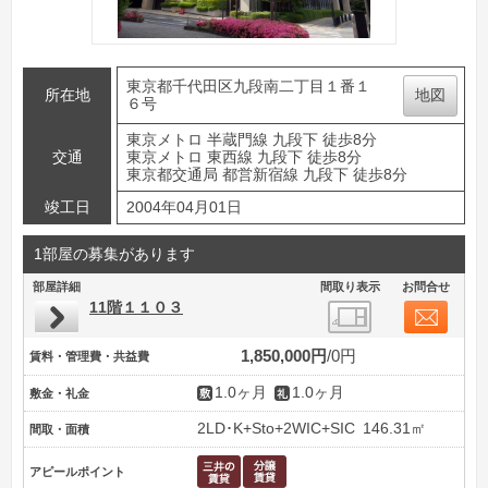
東京都千代田区九段南二丁目１番１
所在地
地図
６号
東京メトロ 半蔵門線 九段下 徒歩8分
交通
東京メトロ 東西線 九段下 徒歩8分
東京都交通局 都営新宿線 九段下 徒歩8分
竣工日
2004年04月01日
1部屋の募集があります
部屋詳細
間取り表示
お問合せ
11階１１０３
1,850,000円
0円
賃料・管理費・共益費
1.0ヶ月
1.0ヶ月
敷金・礼金
2LD･K+Sto+2WIC+SIC
146.31㎡
間取・面積
アピールポイント