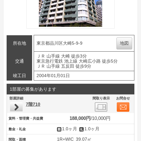
所在地
東京都品川区大崎5-9-9
地図
ＪＲ 山手線 大崎 徒歩3分
交通
東京急行電鉄 池上線 大崎広小路 徒歩5分
ＪＲ 山手線 五反田 徒歩9分
竣工日
2004年01月01日
1部屋の募集があります
部屋詳細
間取り表示
お問合せ
7階710
188,000円
10,000円
賃料・管理費・共益費
1.0ヶ月
1.0ヶ月
敷金・礼金
1R+WIC
39.07㎡
間取・面積