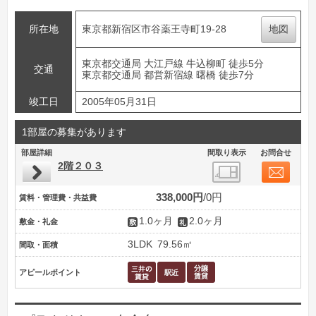
所在地
東京都新宿区市谷薬王寺町19-28
地図
東京都交通局 大江戸線 牛込柳町 徒歩5分
交通
東京都交通局 都営新宿線 曙橋 徒歩7分
竣工日
2005年05月31日
1部屋の募集があります
部屋詳細
間取り表示
お問合せ
2階２０３
338,000円
0円
賃料・管理費・共益費
1.0ヶ月
2.0ヶ月
敷金・礼金
3LDK
79.56㎡
間取・面積
アピールポイント