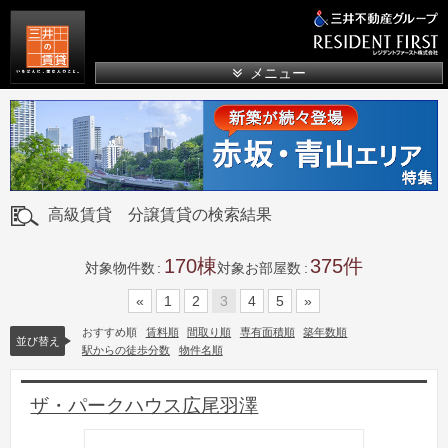
三井の賃貸
メニュー
高級賃貸 分譲賃貸の検索結果
170
375
対象物件数
対象お部屋数
«
1
2
3
4
5
»
おすすめ順
賃料順
間取り順
専有面積順
築年数順
並び替え
駅からの徒歩分数
物件名順
ザ・パークハウス広尾羽澤