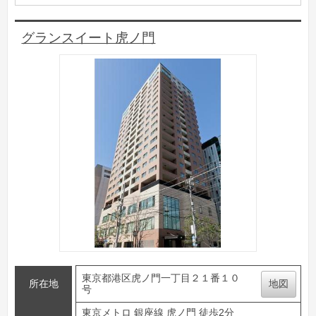
グランスイート虎ノ門
東京都港区虎ノ門一丁目２１番１０
所在地
地図
号
東京メトロ 銀座線 虎ノ門 徒歩2分