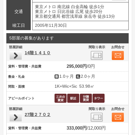
東京メトロ 南北線 白金高輪 徒歩1分
交通
東京メトロ 日比谷線 広尾 徒歩20分
東京都交通局 都営浅草線 泉岳寺 徒歩13分
竣工日
2005年11月30日
5部屋の募集があります
部屋詳細
間取り表示
お問合せ
14階１４１０
295,000円
0円
賃料・管理費・共益費
1.0ヶ月
2.0ヶ月
敷金・礼金
1K+Wic+Sic
53.98㎡
間取・面積
アピールポイント
部屋詳細
間取り表示
お問合せ
27階２７０２
333,000円
12,000円
賃料・管理費・共益費