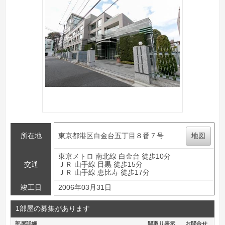
所在地
東京都港区白金台五丁目８番７号
地図
東京メトロ 南北線 白金台 徒歩10分
交通
ＪＲ 山手線 目黒 徒歩15分
ＪＲ 山手線 恵比寿 徒歩17分
竣工日
2006年03月31日
1部屋の募集があります
部屋詳細
間取り表示
お問合せ