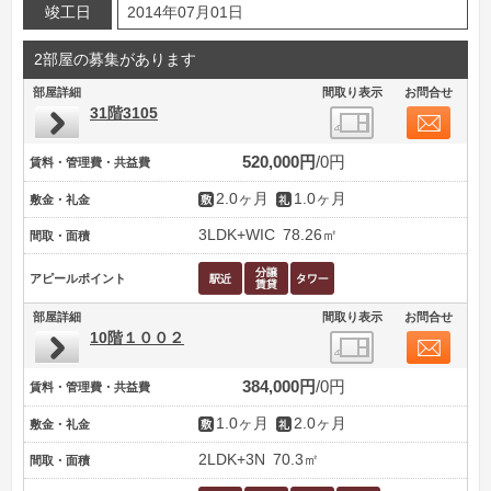
竣工日
2014年07月01日
2部屋の募集があります
部屋詳細
間取り表示
お問合せ
31階3105
520,000円
0円
賃料・管理費・共益費
2.0ヶ月
1.0ヶ月
敷金・礼金
3LDK+WIC
78.26㎡
間取・面積
アピールポイント
部屋詳細
間取り表示
お問合せ
10階１００２
384,000円
0円
賃料・管理費・共益費
1.0ヶ月
2.0ヶ月
敷金・礼金
2LDK+3N
70.3㎡
間取・面積