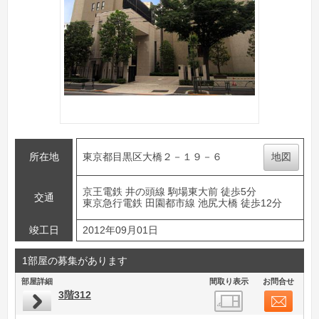
所在地
東京都目黒区大橋２－１９－６
地図
京王電鉄 井の頭線 駒場東大前 徒歩5分
交通
東京急行電鉄 田園都市線 池尻大橋 徒歩12分
竣工日
2012年09月01日
1部屋の募集があります
部屋詳細
間取り表示
お問合せ
3階312