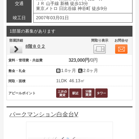
交通
ＪＲ 山手線 新橋 徒歩13分
東京メトロ 日比谷線 神谷町 徒歩9分
竣工日
2007年03月01日
1部屋の募集があります
部屋詳細
間取り表示
お問合せ
8階８０２
323,000円
0円
賃料・管理費・共益費
1.0ヶ月
2.0ヶ月
敷金・礼金
1LDK
46.13㎡
間取・面積
アピールポイント
パークマンション白金台Ⅴ