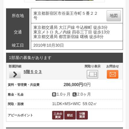
東京都新宿区市谷薬王寺町５番２２
所在地
地図
号
東京都交通局 大江戸線 牛込柳町 徒歩3分
交通
東京メトロ 丸ノ内線 四谷三丁目 徒歩13分
東京都交通局 都営新宿線 曙橋 徒歩8分
竣工日
2010年10月30日
1部屋の募集があります
部屋詳細
間取り表示
お問合せ
5階５０３
286,000円
0円
賃料・管理費・共益費
1.0ヶ月
2.0ヶ月
敷金・礼金
1LDK+MS+WIC
59.02㎡
間取・面積
アピールポイント