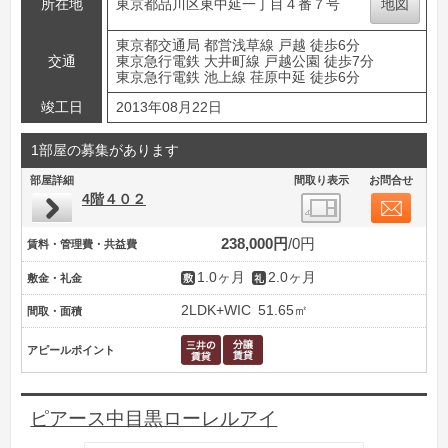
所在地
東京都品川区東中延一丁目４番７号
地図
東京都交通局 都営浅草線 戸越 徒歩6分
交通
東京急行電鉄 大井町線 戸越公園 徒歩7分
東京急行電鉄 池上線 荏原中延 徒歩6分
竣工日
2013年08月22日
1部屋の募集があります
部屋詳細
間取り表示
お問合せ
4階４０２
238,000円
0円
賃料・管理費・共益費
1.0ヶ月
2.0ヶ月
敷金・礼金
2LDK+WIC
51.65㎡
間取・面積
アピールポイント
ピアース中目黒ローレルアイ