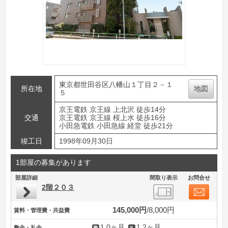
東京都世田谷区八幡山１丁目２－１
所在地
地図
５
京王電鉄 京王線 上北沢 徒歩14分
交通
京王電鉄 京王線 桜上水 徒歩16分
小田急電鉄 小田急線 経堂 徒歩21分
竣工日
1998年09月30日
1部屋の募集があります
部屋詳細
間取り表示
お問合せ
2階２０３
145,000円
8,000円
賃料・管理費・共益費
1.0ヶ月
1.2ヶ月
敷金・礼金