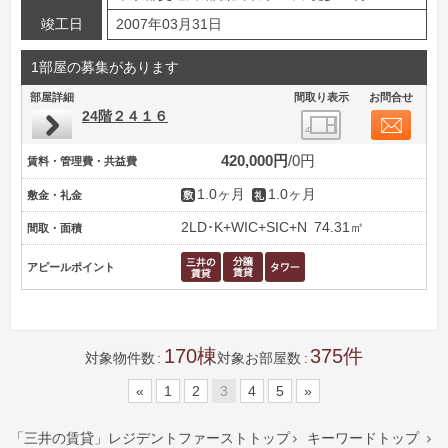
竣工日
2007年03月31日
1部屋の募集があります
部屋詳細
間取り表示
お問合せ
24階２４１６
420,000円
0円
賃料・管理費・共益費
1.0ヶ月
1.0ヶ月
敷金・礼金
2LD･K+WIC+SIC+N
74.31㎡
間取・面積
アピールポイント
170
375
対象物件数
対象お部屋数
«
1
2
3
4
5
»
「三井の賃貸」レジデントファーストトップ
キーワードトップ

