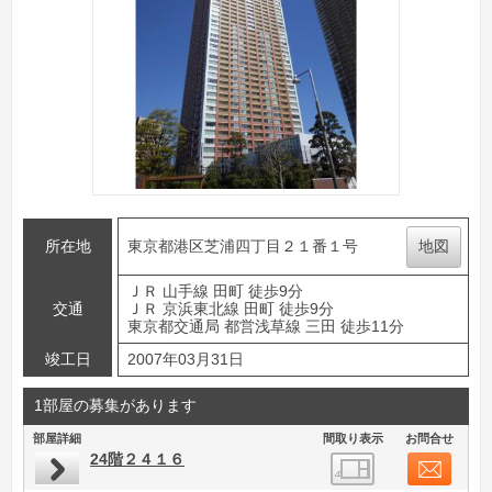
所在地
東京都港区芝浦四丁目２１番１号
地図
ＪＲ 山手線 田町 徒歩9分
交通
ＪＲ 京浜東北線 田町 徒歩9分
東京都交通局 都営浅草線 三田 徒歩11分
竣工日
2007年03月31日
1部屋の募集があります
部屋詳細
間取り表示
お問合せ
24階２４１６