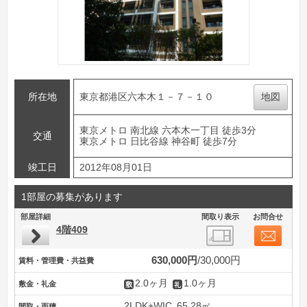
所在地
東京都港区六本木１－７－１０
地図
東京メトロ 南北線 六本木一丁目 徒歩3分
交通
東京メトロ 日比谷線 神谷町 徒歩7分
竣工日
2012年08月01日
1部屋の募集があります
部屋詳細
間取り表示
お問合せ
4階409
630,000円
30,000円
賃料・管理費・共益費
2.0ヶ月
1.0ヶ月
敷金・礼金
2LDK+WIC
65.28㎡
間取・面積