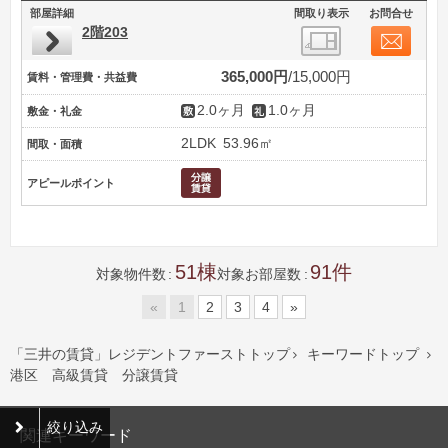
部屋詳細
間取り表示
お問合せ
2階203
365,000円
15,000円
賃料・管理費・共益費
2.0ヶ月
1.0ヶ月
敷金・礼金
2LDK
53.96㎡
間取・面積
アピールポイント
51
91
対象物件数
対象お部屋数
«
1
2
3
4
»
「三井の賃貸」レジデントファーストトップ
キーワードトップ


港区 高級賃貸 分譲賃貸
絞り込み
関連キーワード