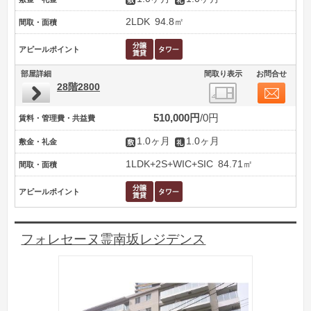
2LDK
94.8㎡
間取・面積
アピールポイント
部屋詳細
間取り表示
お問合せ
28階2800
510,000円
0円
賃料・管理費・共益費
1.0ヶ月
1.0ヶ月
敷金・礼金
1LDK+2S+WIC+SIC
84.71㎡
間取・面積
アピールポイント
フォレセーヌ霊南坂レジデンス