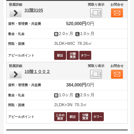
部屋詳細
間取り表示
お問合せ
31階3105
520,000円
0円
賃料・管理費・共益費
2.0ヶ月
1.0ヶ月
敷金・礼金
3LDK+WIC
78.26㎡
間取・面積
アピールポイント
部屋詳細
間取り表示
お問合せ
10階１００２
384,000円
0円
賃料・管理費・共益費
1.0ヶ月
2.0ヶ月
敷金・礼金
2LDK+3N
70.3㎡
間取・面積
アピールポイント