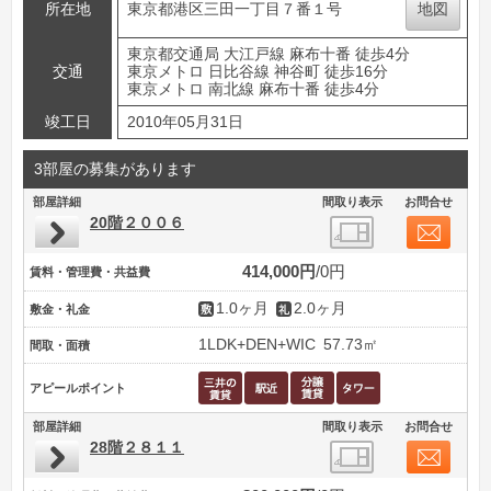
所在地
東京都港区三田一丁目７番１号
地図
東京都交通局 大江戸線 麻布十番 徒歩4分
交通
東京メトロ 日比谷線 神谷町 徒歩16分
東京メトロ 南北線 麻布十番 徒歩4分
竣工日
2010年05月31日
3部屋の募集があります
部屋詳細
間取り表示
お問合せ
20階２００６
414,000円
0円
賃料・管理費・共益費
1.0ヶ月
2.0ヶ月
敷金・礼金
1LDK+DEN+WIC
57.73㎡
間取・面積
アピールポイント
部屋詳細
間取り表示
お問合せ
28階２８１１