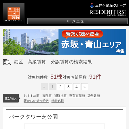
三井の賃貸
メニュー
港区 高級賃貸 分譲賃貸の検索結果
51
91
対象物件数
対象お部屋数
«
1
2
3
4
»
おすすめ順
賃料順
間取り順
専有面積順
築年数順
並び替え
駅からの徒歩分数
物件名順
パークタワー芝公園