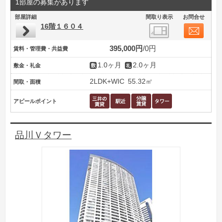
1部屋の募集があります
部屋詳細
間取り表示
お問合せ
16階１６０４
395,000円
0円
賃料・管理費・共益費
1.0ヶ月
2.0ヶ月
敷金・礼金
2LDK+WIC
55.32㎡
間取・面積
アピールポイント
品川Ｖタワー