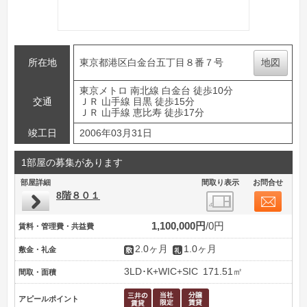
所在地
東京都港区白金台五丁目８番７号
地図
東京メトロ 南北線 白金台 徒歩10分
交通
ＪＲ 山手線 目黒 徒歩15分
ＪＲ 山手線 恵比寿 徒歩17分
竣工日
2006年03月31日
1部屋の募集があります
部屋詳細
間取り表示
お問合せ
8階８０１
1,100,000円
0円
賃料・管理費・共益費
2.0ヶ月
1.0ヶ月
敷金・礼金
3LD･K+WIC+SIC
171.51㎡
間取・面積
アピールポイント