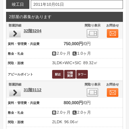
竣工日
2011年10月01日
2部屋の募集があります
部屋詳細
間取り表示
お問合せ
32階3204
750,000円
0円
賃料・管理費・共益費
2.0ヶ月
1.0ヶ月
敷金・礼金
3LDK+WIC+SIC
89.32㎡
間取・面積
アピールポイント
部屋詳細
間取り表示
お問合せ
31階3112
800,000円
0円
賃料・管理費・共益費
2.0ヶ月
2.0ヶ月
敷金・礼金
2LDK
96.06㎡
間取・面積