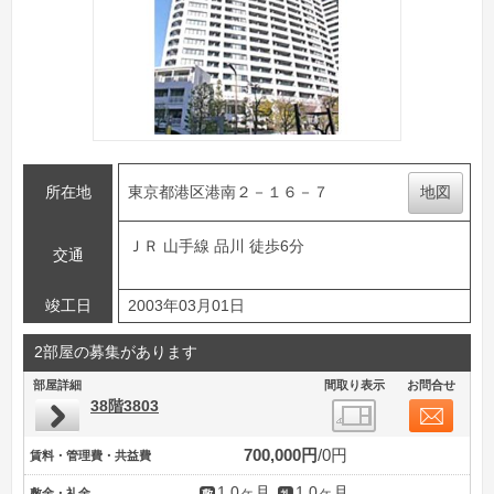
所在地
東京都港区港南２－１６－７
地図
ＪＲ 山手線 品川 徒歩6分
交通
竣工日
2003年03月01日
2部屋の募集があります
部屋詳細
間取り表示
お問合せ
38階3803
700,000円
0円
賃料・管理費・共益費
1.0ヶ月
1.0ヶ月
敷金・礼金