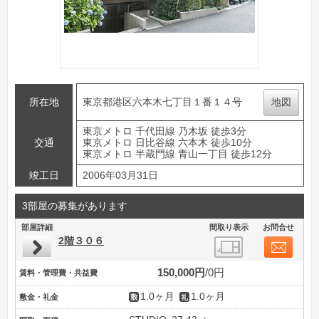
所在地
東京都港区六本木七丁目１番１４号
地図
東京メトロ 千代田線 乃木坂 徒歩3分
交通
東京メトロ 日比谷線 六本木 徒歩10分
東京メトロ 半蔵門線 青山一丁目 徒歩12分
竣工日
2006年03月31日
3部屋の募集があります
部屋詳細
間取り表示
お問合せ
2階３０６
150,000円
0円
賃料・管理費・共益費
1.0ヶ月
1.0ヶ月
敷金・礼金