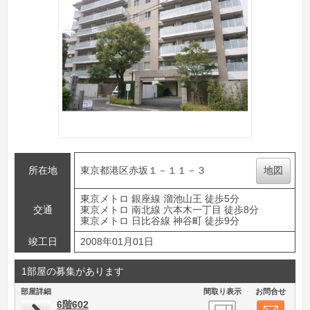
所在地
東京都港区赤坂１－１１－３
地図
東京メトロ 銀座線 溜池山王 徒歩5分
交通
東京メトロ 南北線 六本木一丁目 徒歩8分
東京メトロ 日比谷線 神谷町 徒歩9分
竣工日
2008年01月01日
1部屋の募集があります
部屋詳細
間取り表示
お問合せ
6階602