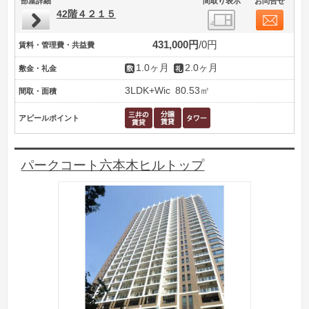
部屋詳細
間取り表示
お問合せ
42階４２１５
431,000円
0円
賃料・管理費・共益費
1.0ヶ月
2.0ヶ月
敷金・礼金
3LDK+Wic
80.53㎡
間取・面積
アピールポイント
パークコート六本木ヒルトップ