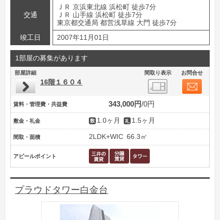
ＪＲ 京浜東北線 浜松町 徒歩7分
交通
ＪＲ 山手線 浜松町 徒歩7分
東京都交通局 都営浅草線 大門 徒歩7分
竣工日
2007年11月01日
1部屋の募集があります
部屋詳細
間取り表示
お問合せ
16階１６０４
343,000円
0円
賃料・管理費・共益費
1.0ヶ月
1.5ヶ月
敷金・礼金
2LDK+WIC
66.3㎡
間取・面積
アピールポイント
プラウドタワー白金台