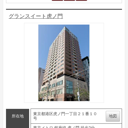
グランスイート虎ノ門
東京都港区虎ノ門一丁目２１番１０
所在地
地図
号
東京メトロ 銀座線 虎ノ門 徒歩2分