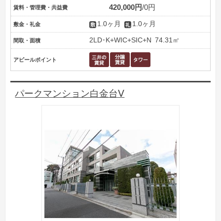
420,000円
0円
賃料・管理費・共益費
1.0ヶ月
1.0ヶ月
敷金・礼金
2LD･K+WIC+SIC+N
74.31㎡
間取・面積
アピールポイント
パークマンション白金台Ⅴ