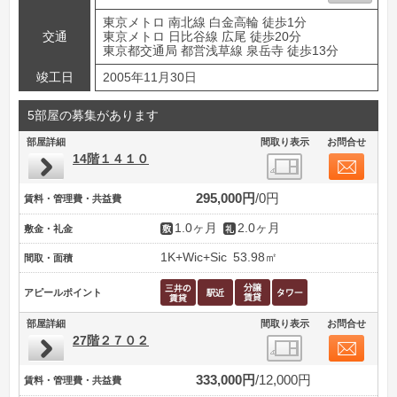
東京メトロ 南北線 白金高輪 徒歩1分
交通
東京メトロ 日比谷線 広尾 徒歩20分
東京都交通局 都営浅草線 泉岳寺 徒歩13分
竣工日
2005年11月30日
5部屋の募集があります
部屋詳細
間取り表示
お問合せ
14階１４１０
295,000円
0円
賃料・管理費・共益費
1.0ヶ月
2.0ヶ月
敷金・礼金
1K+Wic+Sic
53.98㎡
間取・面積
アピールポイント
部屋詳細
間取り表示
お問合せ
27階２７０２
333,000円
12,000円
賃料・管理費・共益費