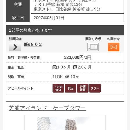
交通
ＪＲ 山手線 新橋 徒歩13分
東京メトロ 日比谷線 神谷町 徒歩9分
竣工日
2007年03月01日
1部屋の募集があります
部屋詳細
間取り表示
お問合せ
8階８０２
323,000円
0円
賃料・管理費・共益費
1.0ヶ月
2.0ヶ月
敷金・礼金
1LDK
46.13㎡
間取・面積
アピールポイント
芝浦アイランド ケープタワー