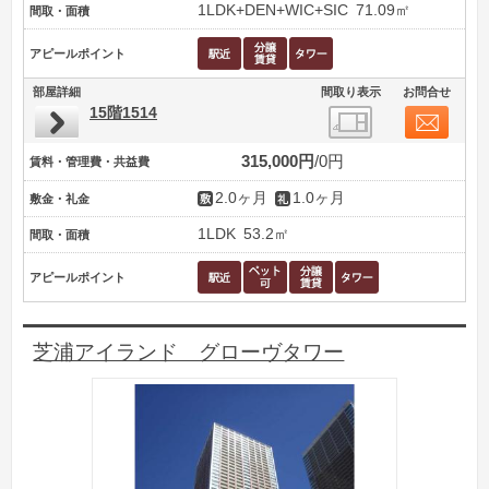
1LDK+DEN+WIC+SIC
71.09㎡
間取・面積
アピールポイント
部屋詳細
間取り表示
お問合せ
15階1514
315,000円
0円
賃料・管理費・共益費
2.0ヶ月
1.0ヶ月
敷金・礼金
1LDK
53.2㎡
間取・面積
アピールポイント
芝浦アイランド グローヴタワー