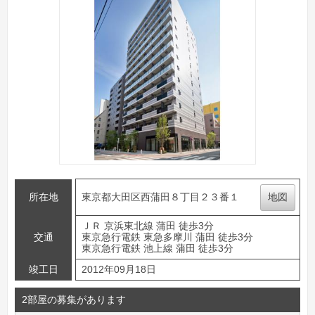
所在地
東京都大田区西蒲田８丁目２３番１
地図
ＪＲ 京浜東北線 蒲田 徒歩3分
交通
東京急行電鉄 東急多摩川 蒲田 徒歩3分
東京急行電鉄 池上線 蒲田 徒歩3分
竣工日
2012年09月18日
2部屋の募集があります