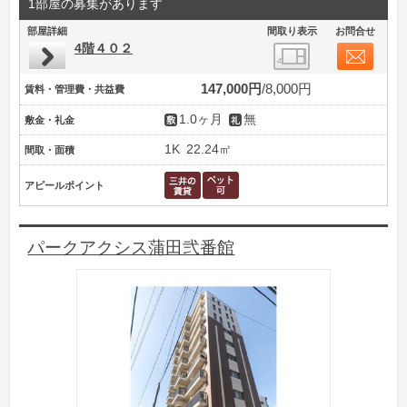
1部屋の募集があります
部屋詳細
間取り表示
お問合せ
4階４０２
147,000円
8,000円
賃料・管理費・共益費
1.0ヶ月
無
敷金・礼金
1K
22.24㎡
間取・面積
アピールポイント
パークアクシス蒲田弐番館