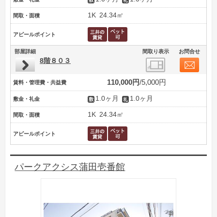
1K
24.34㎡
間取・面積
アピールポイント
部屋詳細
間取り表示
お問合せ
8階８０３
110,000円
5,000円
賃料・管理費・共益費
1.0ヶ月
1.0ヶ月
敷金・礼金
1K
24.34㎡
間取・面積
アピールポイント
パークアクシス蒲田壱番館