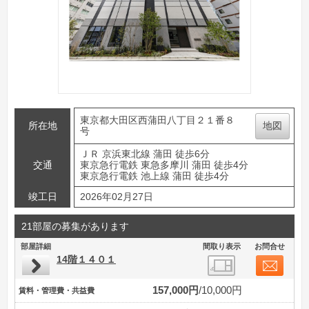
東京都大田区西蒲田八丁目２１番８
所在地
地図
号
ＪＲ 京浜東北線 蒲田 徒歩6分
交通
東京急行電鉄 東急多摩川 蒲田 徒歩4分
東京急行電鉄 池上線 蒲田 徒歩4分
竣工日
2026年02月27日
21部屋の募集があります
部屋詳細
間取り表示
お問合せ
14階１４０１
157,000円
10,000円
賃料・管理費・共益費