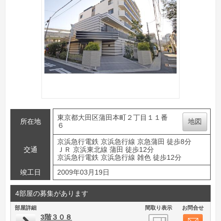
東京都大田区蒲田本町２丁目１１番
所在地
地図
６
京浜急行電鉄 京浜急行線 京急蒲田 徒歩8分
交通
ＪＲ 京浜東北線 蒲田 徒歩12分
京浜急行電鉄 京浜急行線 雑色 徒歩12分
竣工日
2009年03月19日
4部屋の募集があります
部屋詳細
間取り表示
お問合せ
3階３０８