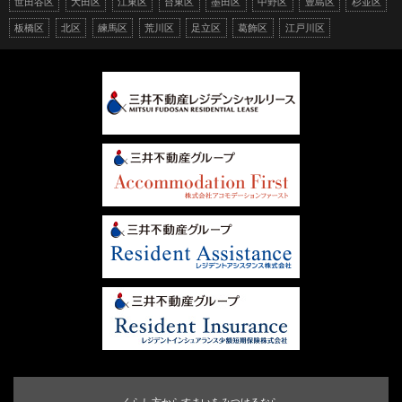
世田谷区
大田区
江東区
台東区
墨田区
中野区
豊島区
杉並区
板橋区
北区
練馬区
荒川区
足立区
葛飾区
江戸川区
くらし方からすまいをみつけるなら