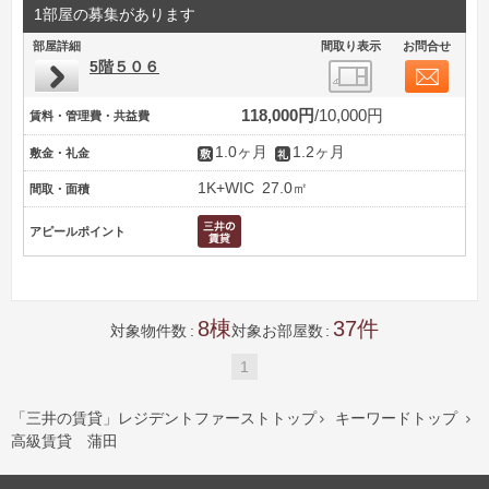
1部屋の募集があります
部屋詳細
間取り表示
お問合せ
5階５０６
118,000円
10,000円
賃料・管理費・共益費
1.0ヶ月
1.2ヶ月
敷金・礼金
1K+WIC
27.0㎡
間取・面積
アピールポイント
8
37
対象物件数
対象お部屋数
1
「三井の賃貸」レジデントファーストトップ
キーワードトップ


高級賃貸 蒲田