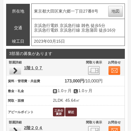
所在地
東京都大田区東六郷一丁目27番8号
地図
京浜急行電鉄 京浜急行線 雑色 徒歩5分
交通
京浜急行電鉄 京浜急行線 京急蒲田 徒歩16分
竣工日
2023年03月15日
3部屋の募集があります
部屋詳細
間取り表示
お問合せ
1階１０７
173,000円
10,000円
賃料・管理費・共益費
1.0ヶ月
1.0ヶ月
敷金・礼金
2LDK
45.64㎡
間取・面積
アピールポイント
部屋詳細
間取り表示
お問合せ
2階２０４