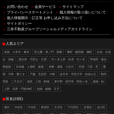
お問い合わせ
会員サービス
サイトマップ
プライバシーステートメント
個人情報の取り扱いについて
個人情報開示・訂正等 お申し込み方法について
サイトポリシー
三井不動産グループソーシャルメディアガイドライン
人気エリア
赤坂・六本木・麻布
芝公園・虎ノ門・新橋
番町・飯田橋・麹町
白金・白金
台・高輪
恵比寿・代官山・広尾
代々木上原・松濤・代々木
早稲田・落合・
神楽坂
日本橋・人形町・銀座
本郷・湯島・小石川
芝浦・三田・芝
豊
洲・月島・勝どき
戸越・五反田・大崎
祐天寺・学芸大学・自由が丘
駒沢・
用賀・二子玉川
池尻・三宿・駒場
東中野・高円寺・阿佐ヶ谷
成城・砧
上野・浅草・門前仲町
池袋・板橋・王子
区名(23区)
港区
渋谷区
中央区
新宿区
文京区
千代田区
目黒区
品川区