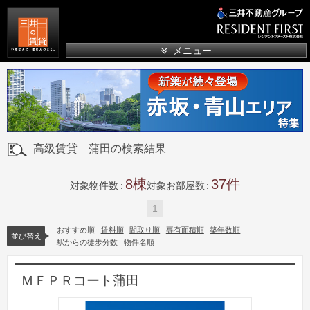
三井の賃貸
メニュー
高級賃貸 蒲田の検索結果
8
37
対象物件数
対象お部屋数
1
おすすめ順
賃料順
間取り順
専有面積順
築年数順
並び替え
駅からの徒歩分数
物件名順
ＭＦＰＲコート蒲田