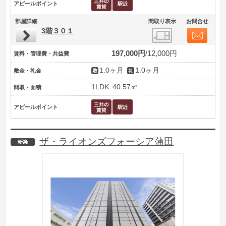
アピールポイント
部屋詳細
間取り表示
お問合せ
3階３０１
197,000円
12,000円
賃料・管理費・共益費
1.0ヶ月
1.0ヶ月
敷金・礼金
1LDK
40.57㎡
間取・面積
アピールポイント
ザ・ライオンズフォーシア蒲田
新築