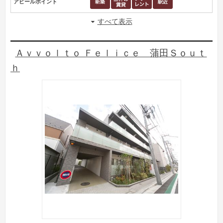
アピールポイント
すべて表示
Ａｖｖｏｌｔｏ Ｆｅｌｉｃｅ 蒲田Ｓｏｕｔ
ｈ