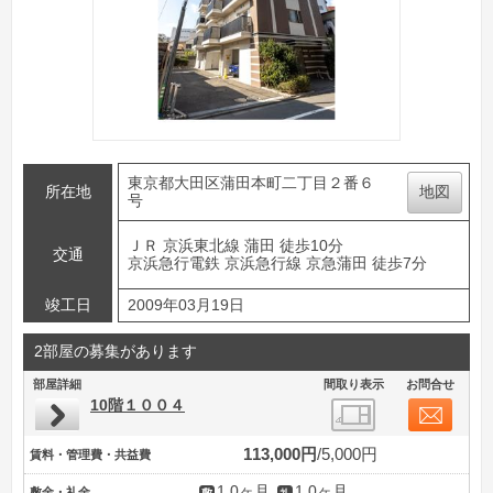
東京都大田区蒲田本町二丁目２番６
所在地
地図
号
ＪＲ 京浜東北線 蒲田 徒歩10分
交通
京浜急行電鉄 京浜急行線 京急蒲田 徒歩7分
竣工日
2009年03月19日
2部屋の募集があります
部屋詳細
間取り表示
お問合せ
10階１００４
113,000円
5,000円
賃料・管理費・共益費
1.0ヶ月
1.0ヶ月
敷金・礼金