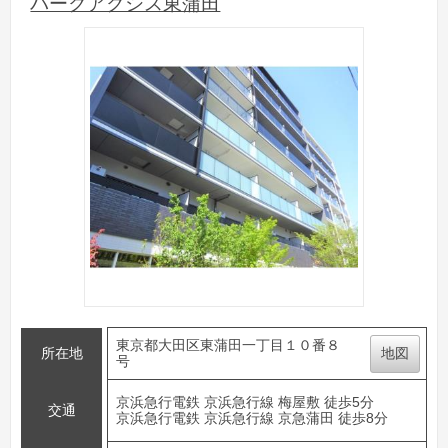
パークアクシス東蒲田
東京都大田区東蒲田一丁目１０番８
所在地
地図
号
京浜急行電鉄 京浜急行線 梅屋敷 徒歩5分
交通
京浜急行電鉄 京浜急行線 京急蒲田 徒歩8分