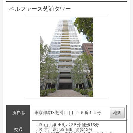
ベルファース芝浦タワー
所在地
東京都港区芝浦四丁目１６番１４号
地図
ＪＲ 山手線 田町バス5分 徒歩13分
交通
ＪＲ 京浜東北線 田町 徒歩13分