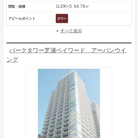
1LDK+S
64.78㎡
間取・面積
アピールポイント
すべて表示
パークタワー芝浦ベイワード アーバンウイ
ング