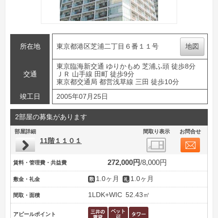
所在地
東京都港区芝浦二丁目６番１１号
地図
東京臨海新交通 ゆりかもめ 芝浦ふ頭 徒歩8分
交通
ＪＲ 山手線 田町 徒歩9分
東京都交通局 都営浅草線 三田 徒歩10分
竣工日
2005年07月25日
2部屋の募集があります
部屋詳細
間取り表示
お問合せ
11階１１０１
272,000円
8,000円
賃料・管理費・共益費
1.0ヶ月
1.0ヶ月
敷金・礼金
1LDK+WIC
52.43㎡
間取・面積
アピールポイント