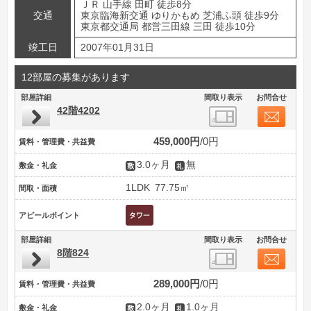
ＪＲ 山手線 田町 徒歩8分
交通
東京臨海新交通 ゆりかもめ 芝浦ふ頭 徒歩9分
東京都交通局 都営三田線 三田 徒歩10分
竣工日
2007年01月31日
12部屋の募集があります
部屋詳細
間取り表示
お問合せ
42階4202
459,000円
0円
賃料・管理費・共益費
3.0ヶ月
無
敷金・礼金
1LDK
77.75㎡
間取・面積
アピールポイント
部屋詳細
間取り表示
お問合せ
8階824
289,000円
0円
賃料・管理費・共益費
2.0ヶ月
1.0ヶ月
敷金・礼金