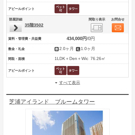
アピールポイント
部屋詳細
間取り表示
お問合せ
35階3502
434,000円
0円
賃料・管理費・共益費
2.0ヶ月
1.0ヶ月
敷金・礼金
1LDK＋Den＋Wic
76.26㎡
間取・面積
アピールポイント
すべて表示
芝浦アイランド ブルームタワー