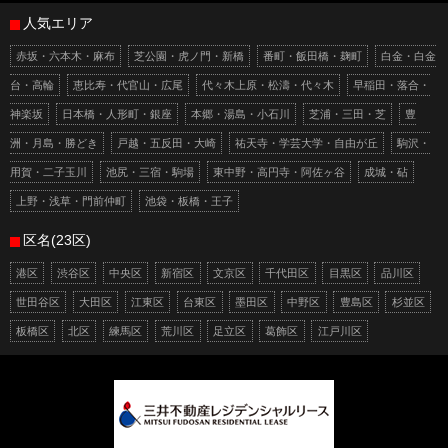
人気エリア
赤坂・六本木・麻布
芝公園・虎ノ門・新橋
番町・飯田橋・麹町
白金・白金
台・高輪
恵比寿・代官山・広尾
代々木上原・松濤・代々木
早稲田・落合・
神楽坂
日本橋・人形町・銀座
本郷・湯島・小石川
芝浦・三田・芝
豊
洲・月島・勝どき
戸越・五反田・大崎
祐天寺・学芸大学・自由が丘
駒沢・
用賀・二子玉川
池尻・三宿・駒場
東中野・高円寺・阿佐ヶ谷
成城・砧
上野・浅草・門前仲町
池袋・板橋・王子
区名(23区)
港区
渋谷区
中央区
新宿区
文京区
千代田区
目黒区
品川区
世田谷区
大田区
江東区
台東区
墨田区
中野区
豊島区
杉並区
板橋区
北区
練馬区
荒川区
足立区
葛飾区
江戸川区