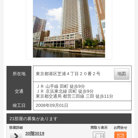
所在地
東京都港区芝浦４丁目２０番２号
地図
ＪＲ 山手線 田町 徒歩9分
交通
ＪＲ 京浜東北線 田町 徒歩9分
東京都交通局 都営三田線 三田 徒歩11分
竣工日
2008年09月01日
21部屋の募集があります
部屋詳細
間取り表示
お問合せ
30階3019