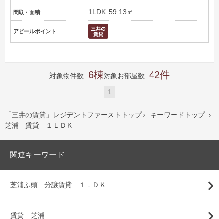
1LDK
59.13㎡
間取・面積
アピールポイント
6
42
対象物件数
対象お部屋数
1
「三井の賃貸」レジデントファーストトップ
キーワードトップ


芝浦 賃貸 １ＬＤＫ
関連キーワード
芝浦ふ頭 分譲賃貸 １ＬＤＫ
賃貸 芝浦