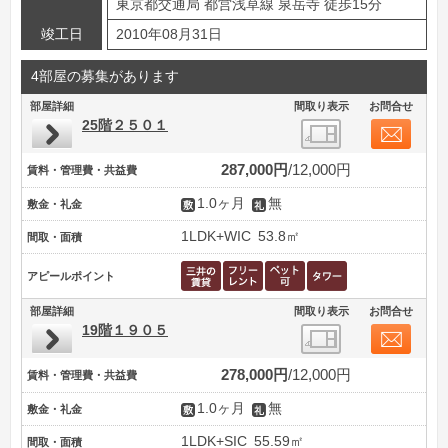
東京都交通局 都営浅草線 泉岳寺 徒歩15分
竣工日
2010年08月31日
4部屋の募集があります
部屋詳細
間取り表示
お問合せ
25階２５０１
287,000円
12,000円
賃料・管理費・共益費
1.0ヶ月
無
敷金・礼金
1LDK+WIC
53.8㎡
間取・面積
アピールポイント
部屋詳細
間取り表示
お問合せ
19階１９０５
278,000円
12,000円
賃料・管理費・共益費
1.0ヶ月
無
敷金・礼金
1LDK+SIC
55.59㎡
間取・面積