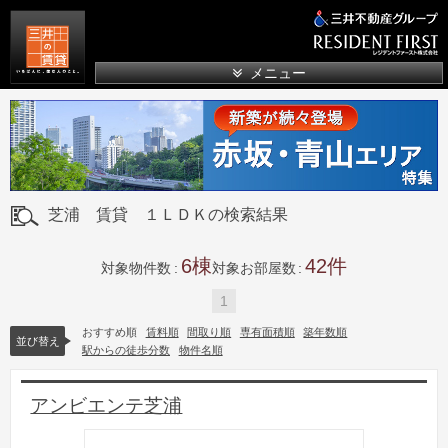
三井の賃貸
メニュー
芝浦 賃貸 １ＬＤＫの検索結果
6
42
対象物件数
対象お部屋数
1
おすすめ順
賃料順
間取り順
専有面積順
築年数順
並び替え
駅からの徒歩分数
物件名順
アンビエンテ芝浦