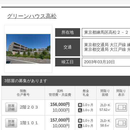
グリーンハウス高松
所在地
東京都練馬区高松２－２
東京都交通局 大江戸線 練
交通
東京都交通局 大江戸線 光
竣工日
2003年03月10日
3部屋の募集があります
階数
賃料
敷金
間取り
間取り
住戸番号
管理費・共益費
礼金
面積
表示
156,000円
1.0ヶ月
2LD･K
部屋
2階２０３
詳細
10,000円
57.62㎡
1.0ヶ月
間
157,000円
1.0ヶ月
2LD･K
部屋
1階１０１
詳細
10,000円
58.6㎡
1.0ヶ月