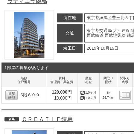
ラティエラ練馬
所在地
東京都練馬区豊玉北５丁
東京都交通局 大江戸線 練
交通
西武鉄道 西武池袋線 練馬
竣工日
2019年10月15日
1部屋の募集があります
階数
賃料
敷金
間取り
間取り
住戸番号
管理費・共益費
礼金
面積
表示
120,000円
1.0ヶ月
1K
部屋
6階６０９
詳細
10,000円
25.74㎡
1.0ヶ月
間
ＣＲＥＡＴＩＦ練馬
新築