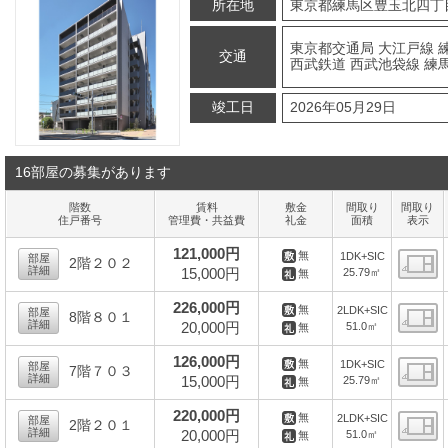
所在地
東京都練馬区豊玉北四丁
東京都交通局 大江戸線 練
交通
西武鉄道 西武池袋線 練馬
竣工日
2026年05月29日
16部屋の募集があります
階数
賃料
敷金
間取り
間取り
住戸番号
管理費・共益費
礼金
面積
表示
121,000円
無
1DK+SIC
部屋
2階２０２
詳細
15,000円
25.79㎡
無
間
226,000円
無
2LDK+SIC
部屋
8階８０１
詳細
20,000円
51.0㎡
無
間
126,000円
無
1DK+SIC
部屋
7階７０３
詳細
15,000円
25.79㎡
無
間
220,000円
無
2LDK+SIC
部屋
2階２０１
詳細
20,000円
51.0㎡
無