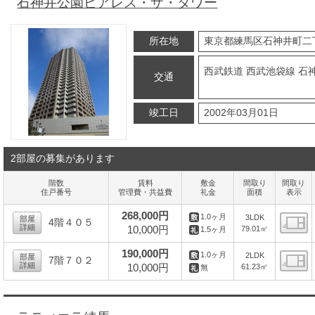
石神井公園ピアレス・ザ・タワー
所在地
東京都練馬区石神井町二
西武鉄道 西武池袋線 石
交通
竣工日
2002年03月01日
2部屋の募集があります
階数
賃料
敷金
間取り
間取り
住戸番号
管理費・共益費
礼金
面積
表示
268,000円
1.0ヶ月
3LDK
部屋
4階４０５
詳細
10,000円
79.01㎡
1.5ヶ月
間
190,000円
1.0ヶ月
2LDK
部屋
7階７０２
詳細
10,000円
61.23㎡
無
間