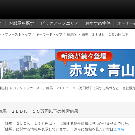
て
お部屋を探す
ピックアップエリア
おすすめ物件
オーナー
ントファーストトップ

キーワードトップ

練馬区

練馬 ２ｌｄｋ １５万円以下
賃貸］レジデントファースト。練馬 ２ＬＤＫ １５万円以下に関する情報など、当社限
練馬 ２ＬＤＫ １５万円以下の検索結果
「練馬 ２ＬＤＫ １５万円以下」に関する物件情報は見つかりませんでした。
「練馬」に関する情報を表示しています。→さらに情報を見たい方は
こちら