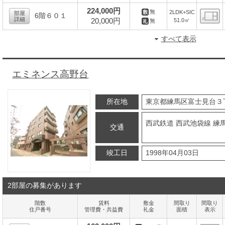
間
224,000円
無
2LDK+SIC
部屋
6階６０１
詳細
20,000円
51.0㎡
無
間
すべて表示
エミネンス高野台
所在地
東京都練馬区富士見台３
西武鉄道 西武池袋線 練
交通
竣工日
1998年04月03日
2部屋の募集があります
階数
賃料
敷金
間取り
間取り
住戸番号
管理費・共益費
礼金
面積
表示