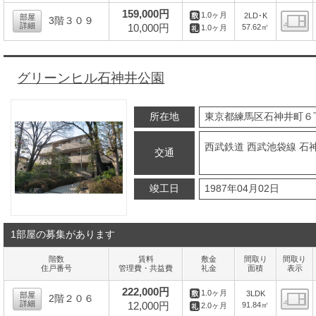
間
159,000円
1.0ヶ月
2LD･K
部屋
3階３０９
詳細
10,000円
57.62㎡
1.0ヶ月
間
グリーンヒル石神井公園
所在地
東京都練馬区石神井町６
西武鉄道 西武池袋線 石神
交通
竣工日
1987年04月02日
1部屋の募集があります
階数
賃料
敷金
間取り
間取り
住戸番号
管理費・共益費
礼金
面積
表示
222,000円
1.0ヶ月
3LDK
部屋
2階２０６
詳細
12,000円
91.84㎡
2.0ヶ月