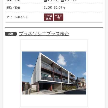
2LDK
62.07㎡
間取・面積
アピールポイント
プラネソシエプラス桜台
新築