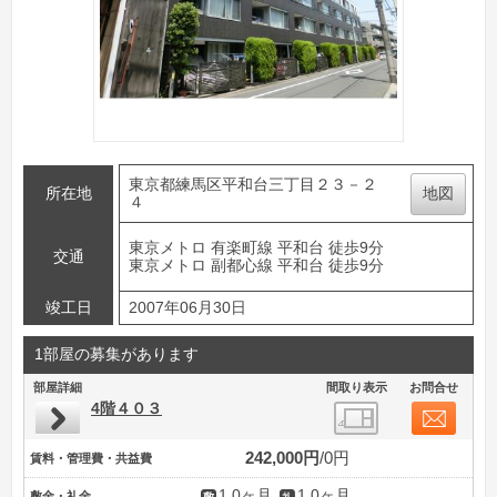
東京都練馬区平和台三丁目２３－２
所在地
地図
４
東京メトロ 有楽町線 平和台 徒歩9分
交通
東京メトロ 副都心線 平和台 徒歩9分
竣工日
2007年06月30日
1部屋の募集があります
部屋詳細
間取り表示
お問合せ
4階４０３
242,000円
0円
賃料・管理費・共益費
1.0ヶ月
1.0ヶ月
敷金・礼金