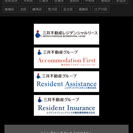
世田谷区
大田区
江東区
台東区
墨田区
中野区
豊島区
杉並区
板橋区
北区
練馬区
荒川区
足立区
葛飾区
江戸川区
くらし方からすまいをみつけるなら