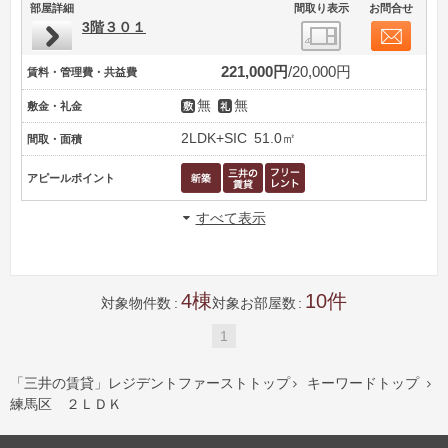
部屋詳細
間取り表示
お問合せ
3階３０１
221,000円
20,000円
賃料・管理費・共益費
無
無
敷金・礼金
2LDK+SIC
51.0㎡
間取・面積
アピールポイント
すべて表示
4
10
対象物件数
対象お部屋数
1
「三井の賃貸」レジデントファーストトップ
キーワードトップ


練馬区 ２ＬＤＫ