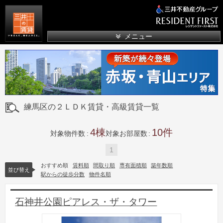
三井の賃貸
メニュー
練馬区の２ＬＤＫ賃貸・高級賃貸一覧
4
10
対象物件数
対象お部屋数
1
おすすめ順
賃料順
間取り順
専有面積順
築年数順
並び替え
駅からの徒歩分数
物件名順
石神井公園ピアレス・ザ・タワー