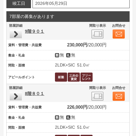
竣工日
2026年05月29日
7部屋の募集があります
部屋詳細
間取り表示
お問合せ
9階９０１
230,000円
20,000円
賃料・管理費・共益費
無
無
敷金・礼金
2LDK+SIC
51.0㎡
間取・面積
アピールポイント
部屋詳細
間取り表示
お問合せ
8階８０１
226,000円
20,000円
賃料・管理費・共益費
無
無
敷金・礼金
2LDK+SIC
51.0㎡
間取・面積