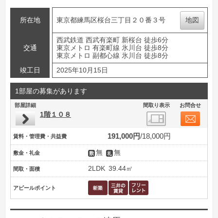
所在地
東京都練馬区桜台三丁目２０番３号
地図
西武鉄道 西武有楽町 新桜台 徒歩6分
交通
東京メトロ 有楽町線 氷川台 徒歩8分
東京メトロ 副都心線 氷川台 徒歩8分
竣工日
2025年10月15日
1部屋の募集があります
部屋詳細
間取り表示
お問合せ
1階１０８
191,000円
18,000円
賃料・管理費・共益費
無
無
敷金・礼金
2LDK
39.44㎡
間取・面積
アピールポイント