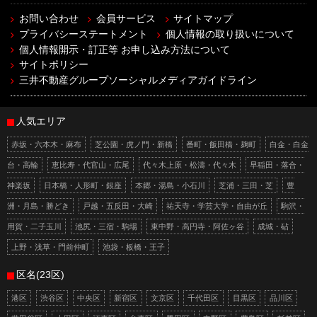
お問い合わせ
会員サービス
サイトマップ
プライバシーステートメント
個人情報の取り扱いについて
個人情報開示・訂正等 お申し込み方法について
サイトポリシー
三井不動産グループソーシャルメディアガイドライン
人気エリア
赤坂・六本木・麻布
芝公園・虎ノ門・新橋
番町・飯田橋・麹町
白金・白金
台・高輪
恵比寿・代官山・広尾
代々木上原・松濤・代々木
早稲田・落合・
神楽坂
日本橋・人形町・銀座
本郷・湯島・小石川
芝浦・三田・芝
豊
洲・月島・勝どき
戸越・五反田・大崎
祐天寺・学芸大学・自由が丘
駒沢・
用賀・二子玉川
池尻・三宿・駒場
東中野・高円寺・阿佐ヶ谷
成城・砧
上野・浅草・門前仲町
池袋・板橋・王子
区名(23区)
港区
渋谷区
中央区
新宿区
文京区
千代田区
目黒区
品川区