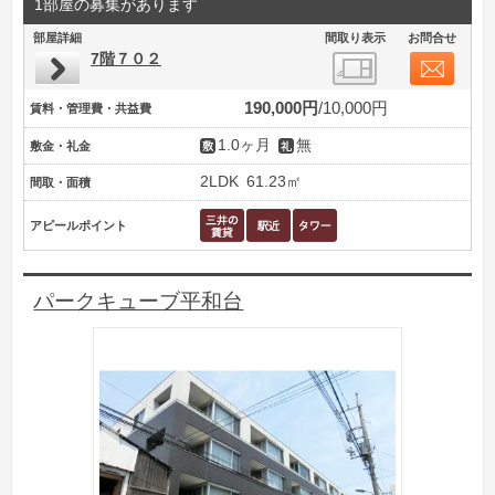
1部屋の募集があります
部屋詳細
間取り表示
お問合せ
7階７０２
190,000円
10,000円
賃料・管理費・共益費
1.0ヶ月
無
敷金・礼金
2LDK
61.23㎡
間取・面積
アピールポイント
パークキューブ平和台