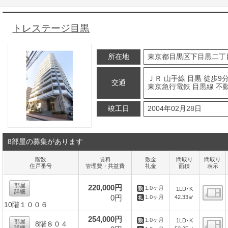
トレステージ目黒
所在地
東京都目黒区下目黒二丁
ＪＲ 山手線 目黒 徒歩9
交通
東京急行電鉄 目黒線 不動
竣工日
2004年02月28日
8部屋の募集があります
階数
賃料
敷金
間取り
間取り
住戸番号
管理費・共益費
礼金
面積
表示
部屋
220,000円
1.0ヶ月
1LD･K
詳細
0円
42.33㎡
1.0ヶ月
10階１００６
間
254,000円
1.0ヶ月
1LD･K
部屋
8階８０４
詳細