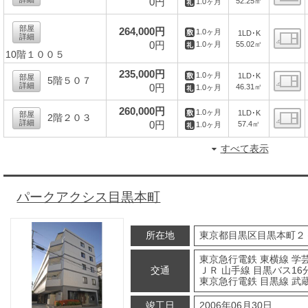
0円
52.25㎡
1.0ヶ月
間
部屋
264,000円
1.0ヶ月
1LD･K
詳細
0円
55.02㎡
1.0ヶ月
10階１００５
間
235,000円
1.0ヶ月
1LD･K
部屋
5階５０７
詳細
0円
46.31㎡
1.0ヶ月
間
260,000円
1.0ヶ月
1LD･K
部屋
2階２０３
詳細
0円
57.4㎡
1.0ヶ月
間
すべて表示
パークアクシス目黒本町
所在地
東京都目黒区目黒本町２
東京急行電鉄 東横線 学芸
交通
ＪＲ 山手線 目黒バス16
東京急行電鉄 目黒線 武蔵
竣工日
2006年06月30日