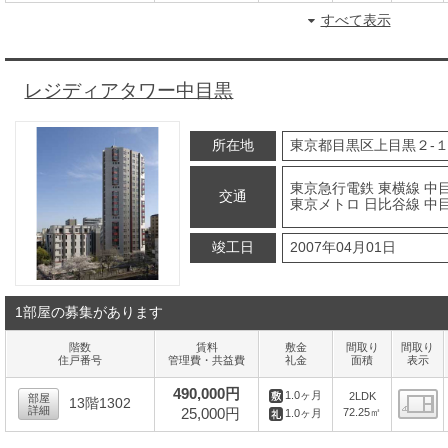
すべて表示
レジディアタワー中目黒
所在地
東京都目黒区上目黒２-１
東京急行電鉄 東横線 中目
交通
東京メトロ 日比谷線 中目
竣工日
2007年04月01日
1部屋の募集があります
階数
賃料
敷金
間取り
間取り
住戸番号
管理費・共益費
礼金
面積
表示
490,000円
1.0ヶ月
2LDK
部屋
13階1302
詳細
25,000円
72.25㎡
1.0ヶ月
間