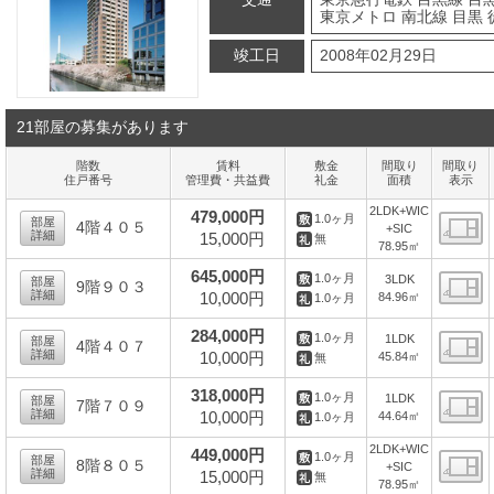
東京メトロ 南北線 目黒 
竣工日
2008年02月29日
21部屋の募集があります
階数
賃料
敷金
間取り
間取り
住戸番号
管理費・共益費
礼金
面積
表示
2LDK+WIC
479,000円
1.0ヶ月
部屋
4階４０５
+SIC
詳細
15,000円
無
78.95㎡
間
645,000円
1.0ヶ月
3LDK
部屋
9階９０３
詳細
10,000円
84.96㎡
1.0ヶ月
間
284,000円
1.0ヶ月
1LDK
部屋
4階４０７
詳細
10,000円
45.84㎡
無
間
318,000円
1.0ヶ月
1LDK
部屋
7階７０９
詳細
10,000円
44.64㎡
1.0ヶ月
間
2LDK+WIC
449,000円
1.0ヶ月
部屋
8階８０５
+SIC
詳細
15,000円
無
78.95㎡
間