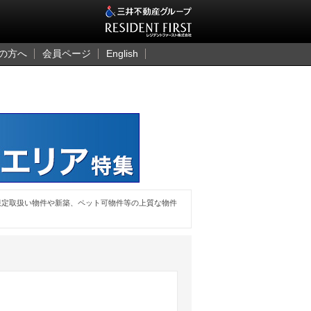
三井のレジデント
の方へ
会員ページ
English
限定取扱い物件や新築、ペット可物件等の上質な物件
。