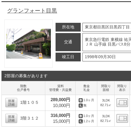
グランフォート目黒
所在地
東京都目黒区目黒四丁目
東京急行電鉄 東横線 祐天
交通
ＪＲ 山手線 目黒バス8分
竣工日
1998年09月30日
2部屋の募集があります
階数
賃料
敷金
間取り
間取り
住戸番号
管理費・共益費
礼金
面積
表示
289,000円
1.0ヶ月
3LDK
部屋
1階１０５
詳細
10,000円
82.71㎡
無
間
316,000円
1.0ヶ月
3LDK
部屋
3階３１２
詳細
15,000円
82.71㎡
1.2ヶ月
間