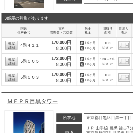
3部屋の募集があります
階数
賃料
敷金
間取り
間取り
住戸番号
管理費・共益費
礼金
面積
表示
170,000円
1.0ヶ月
1DK
部屋
4階４１１
詳細
8,000円
32.81㎡
1.0ヶ月
間
172,000円
1.0ヶ月
1DK＋ﾛﾌﾄ
部屋
5階５０５
詳細
8,000円
32.81㎡
1.0ヶ月
間
170,000円
1.0ヶ月
1DK
部屋
5階５０３
詳細
8,000円
32.81㎡
1.0ヶ月
間
ＭＦＰＲ目黒タワー
所在地
東京都目黒区目黒一丁目
ＪＲ 山手線 目黒 徒歩7
交通
東京急行電鉄 目黒線 目黒