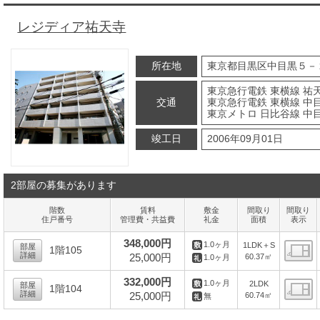
レジディア祐天寺
所在地
東京都目黒区中目黒５－
東京急行電鉄 東横線 祐天
交通
東京急行電鉄 東横線 中目
東京メトロ 日比谷線 中目
竣工日
2006年09月01日
2部屋の募集があります
階数
賃料
敷金
間取り
間取り
住戸番号
管理費・共益費
礼金
面積
表示
348,000円
1.0ヶ月
1LDK＋S
部屋
1階105
詳細
25,000円
60.37㎡
1.0ヶ月
間
332,000円
1.0ヶ月
2LDK
部屋
1階104
詳細
25,000円
60.74㎡
無
間