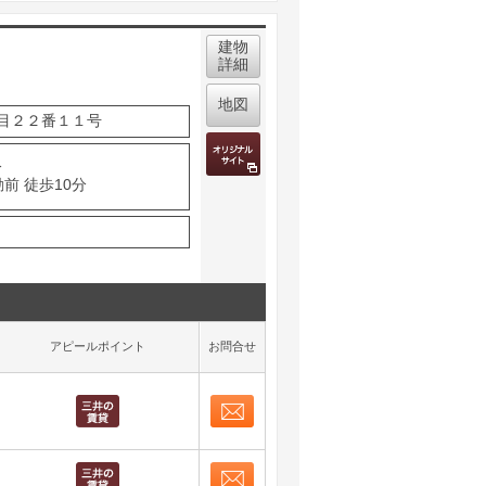
建物
詳細
地図
目２２番１１号
分
前 徒歩10分
アピールポイント
お問合せ
お問合せ
取り表示