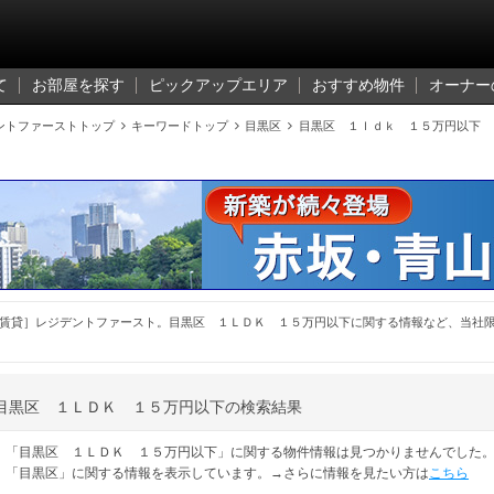
て
お部屋を探す
ピックアップエリア
おすすめ物件
オーナー
ントファーストトップ

キーワードトップ

目黒区

目黒区 １ｌｄｋ １５万円以下
賃貸］レジデントファースト。目黒区 １ＬＤＫ １５万円以下に関する情報など、当社
目黒区 １ＬＤＫ １５万円以下の検索結果
「目黒区 １ＬＤＫ １５万円以下」に関する物件情報は見つかりませんでした
「目黒区」に関する情報を表示しています。→さらに情報を見たい方は
こちら