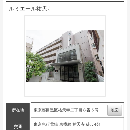
ルミエール祐天寺
所在地
東京都目黒区祐天寺二丁目８番５号
地図
東京急行電鉄 東横線 祐天寺 徒歩4分
交通