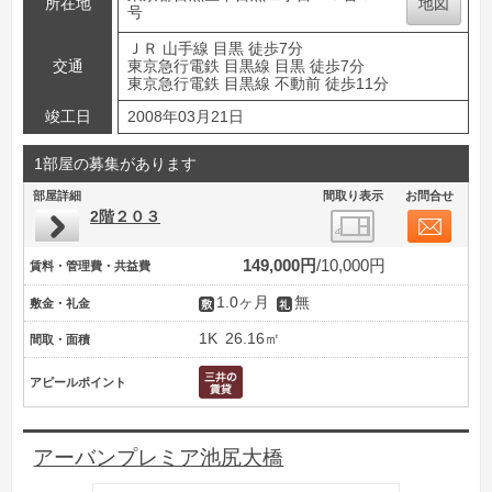
所在地
地図
号
ＪＲ 山手線 目黒 徒歩7分
交通
東京急行電鉄 目黒線 目黒 徒歩7分
東京急行電鉄 目黒線 不動前 徒歩11分
竣工日
2008年03月21日
1部屋の募集があります
部屋詳細
間取り表示
お問合せ
2階２０３
149,000円
10,000円
賃料・管理費・共益費
1.0ヶ月
無
敷金・礼金
1K
26.16㎡
間取・面積
アピールポイント
アーバンプレミア池尻大橋