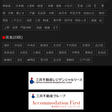
神楽坂
日本橋・人形町・銀座
本郷・湯島・小石川
芝浦・三田・芝
豊
洲・月島・勝どき
戸越・五反田・大崎
祐天寺・学芸大学・自由が丘
駒沢・
用賀・二子玉川
池尻・三宿・駒場
東中野・高円寺・阿佐ヶ谷
成城・砧
上野・浅草・門前仲町
池袋・板橋・王子
区名(23区)
港区
渋谷区
中央区
新宿区
文京区
千代田区
目黒区
品川区
世田谷区
大田区
江東区
台東区
墨田区
中野区
豊島区
杉並区
板橋区
北区
練馬区
荒川区
足立区
葛飾区
江戸川区