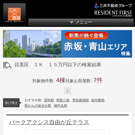
三井の賃貸
メニュー
目黒区 １Ｋ １５万円以下の検索結果
4
7
対象物件数
対象お部屋数
1
おすすめ順
賃料順
間取り順
専有面積順
築年数順
並び替え
駅からの徒歩分数
物件名順
パークアクシス自由が丘テラス