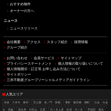
おすすめ物件
オーナーの方へ
ニュース
ニュースリリース
会社概要
アクセス
スタッフ紹介
採用情報
グループ紹介
お問い合わせ
会員サービス
サイトマップ
プライバシーステートメント
個人情報の取り扱いについて
個人情報開示・訂正等 お申し込み方法について
サイトポリシー
三井不動産グループソーシャルメディアガイドライン
人気エリア
赤坂・六本木・麻布
芝公園・虎ノ門・新橋
番町・飯田橋・麹町
白金・白金
台・高輪
恵比寿・代官山・広尾
代々木上原・松濤・代々木
早稲田・落合・