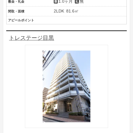
1.0ヶ月
無
敷金・礼金
2LDK
81.6㎡
間取・面積
アピールポイント
トレステージ目黒