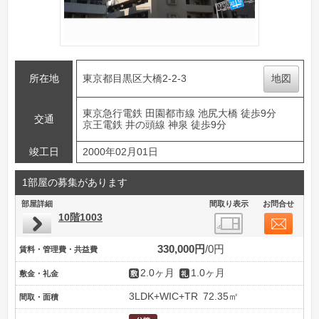
所在地
東京都目黒区大橋2-2-3
地図
東京急行電鉄 田園都市線 池尻大橋 徒歩9分
交通
京王電鉄 井の頭線 神泉 徒歩9分
竣工日
2000年02月01日
1部屋の募集があります
部屋詳細
間取り表示
お問合せ
10階1003
330,000円
0円
賃料・管理費・共益費
2.0ヶ月
1.0ヶ月
敷金・礼金
3LDK+WIC+TR
72.35㎡
間取・面積