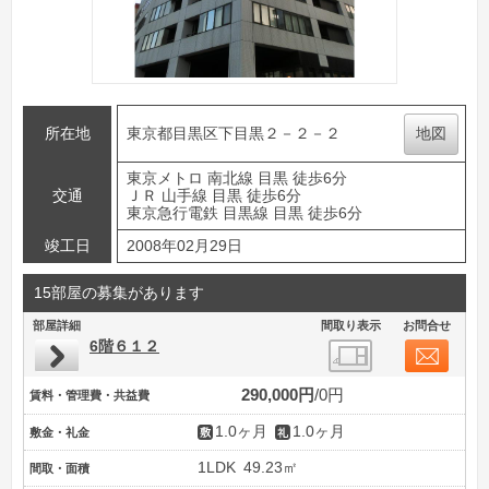
所在地
東京都目黒区下目黒２－２－２
地図
東京メトロ 南北線 目黒 徒歩6分
交通
ＪＲ 山手線 目黒 徒歩6分
東京急行電鉄 目黒線 目黒 徒歩6分
竣工日
2008年02月29日
15部屋の募集があります
部屋詳細
間取り表示
お問合せ
6階６１２
290,000円
0円
賃料・管理費・共益費
1.0ヶ月
1.0ヶ月
敷金・礼金
1LDK
49.23㎡
間取・面積