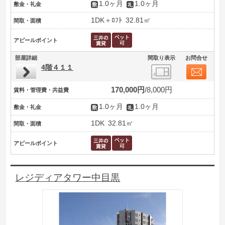
1.0ヶ月
1.0ヶ月
敷金・礼金
1DK＋ﾛﾌﾄ
32.81㎡
間取・面積
アピールポイント
部屋詳細
間取り表示
お問合せ
4階４１１
170,000円
8,000円
賃料・管理費・共益費
1.0ヶ月
1.0ヶ月
敷金・礼金
1DK
32.81㎡
間取・面積
アピールポイント
レジディアタワー中目黒