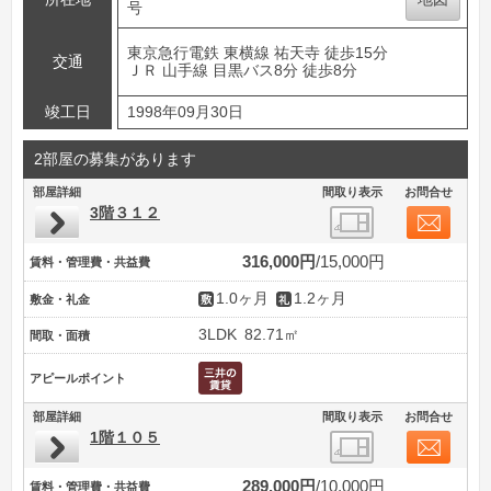
号
東京急行電鉄 東横線 祐天寺 徒歩15分
交通
ＪＲ 山手線 目黒バス8分 徒歩8分
竣工日
1998年09月30日
2部屋の募集があります
部屋詳細
間取り表示
お問合せ
3階３１２
316,000円
15,000円
賃料・管理費・共益費
1.0ヶ月
1.2ヶ月
敷金・礼金
3LDK
82.71㎡
間取・面積
アピールポイント
部屋詳細
間取り表示
お問合せ
1階１０５
289,000円
10,000円
賃料・管理費・共益費