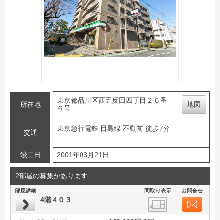
東京都品川区西五反田四丁目２６番
所在地
地図
６号
東京急行電鉄 目黒線 不動前 徒歩7分
交通
竣工日
2001年03月21日
2部屋の募集があります
部屋詳細
間取り表示
お問合せ
4階４０３