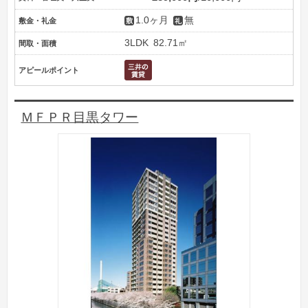
1.0ヶ月
無
敷金・礼金
3LDK
82.71㎡
間取・面積
アピールポイント
ＭＦＰＲ目黒タワー