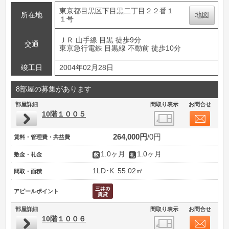
東京都目黒区下目黒二丁目２２番１
所在地
地図
１号
ＪＲ 山手線 目黒 徒歩9分
交通
東京急行電鉄 目黒線 不動前 徒歩10分
竣工日
2004年02月28日
8部屋の募集があります
部屋詳細
間取り表示
お問合せ
10階１００５
264,000円
0円
賃料・管理費・共益費
1.0ヶ月
1.0ヶ月
敷金・礼金
1LD･K
55.02㎡
間取・面積
アピールポイント
部屋詳細
間取り表示
お問合せ
10階１００６