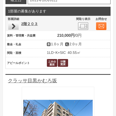
竣工日
2011年10月01日
1部屋の募集があります
部屋詳細
間取り表示
お問合せ
2階２０３
210,000円
0円
賃料・管理費・共益費
1.0ヶ月
2.0ヶ月
敷金・礼金
1LD･K+SIC
40.55㎡
間取・面積
アピールポイント
クラッサ目黒かむろ坂