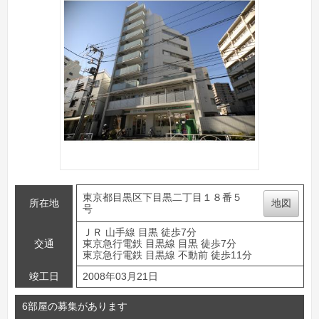
東京都目黒区下目黒二丁目１８番５
所在地
地図
号
ＪＲ 山手線 目黒 徒歩7分
交通
東京急行電鉄 目黒線 目黒 徒歩7分
東京急行電鉄 目黒線 不動前 徒歩11分
竣工日
2008年03月21日
6部屋の募集があります