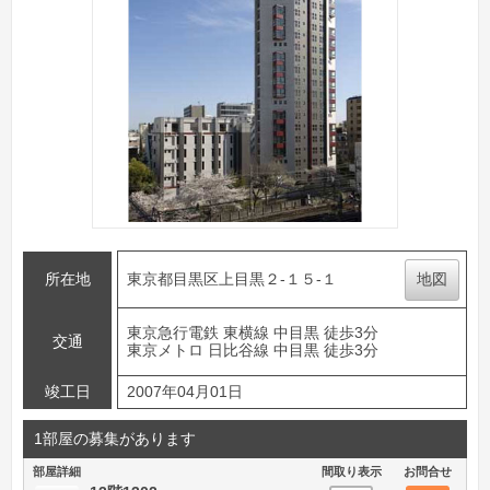
所在地
東京都目黒区上目黒２-１５-１
地図
東京急行電鉄 東横線 中目黒 徒歩3分
交通
東京メトロ 日比谷線 中目黒 徒歩3分
竣工日
2007年04月01日
1部屋の募集があります
部屋詳細
間取り表示
お問合せ