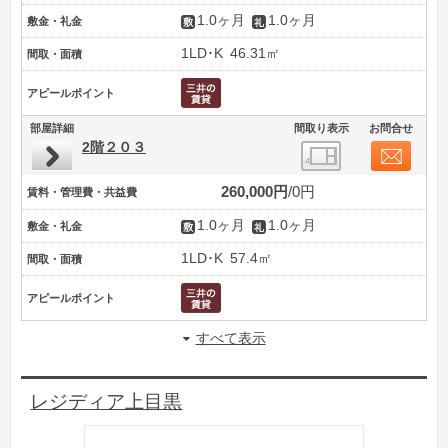
1.0ヶ月
1.0ヶ月
敷金・礼金
1LD･K
46.31㎡
間取・面積
アピールポイント
部屋詳細
間取り表示
お問合せ
2階２０３
260,000円
0円
賃料・管理費・共益費
1.0ヶ月
1.0ヶ月
敷金・礼金
1LD･K
57.4㎡
間取・面積
アピールポイント
すべて表示
レジディア上目黒