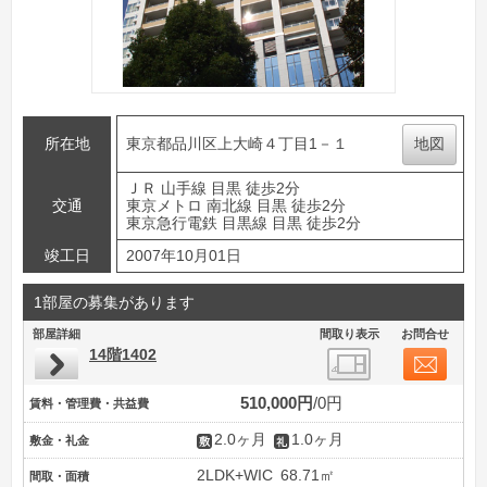
所在地
東京都品川区上大崎４丁目1－１
地図
ＪＲ 山手線 目黒 徒歩2分
交通
東京メトロ 南北線 目黒 徒歩2分
東京急行電鉄 目黒線 目黒 徒歩2分
竣工日
2007年10月01日
1部屋の募集があります
部屋詳細
間取り表示
お問合せ
14階1402
510,000円
0円
賃料・管理費・共益費
2.0ヶ月
1.0ヶ月
敷金・礼金
2LDK+WIC
68.71㎡
間取・面積