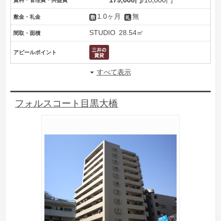
179,000円
10,000円
賃料・管理費・共益費
1.0ヶ月
無
敷金・礼金
STUDIO
28.54㎡
間取・面積
アピールポイント
すべて表示
フォルスコート目黒大橋