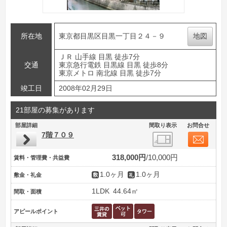
所在地
東京都目黒区目黒一丁目２４－９
地図
ＪＲ 山手線 目黒 徒歩7分
交通
東京急行電鉄 目黒線 目黒 徒歩8分
東京メトロ 南北線 目黒 徒歩7分
竣工日
2008年02月29日
21部屋の募集があります
部屋詳細
間取り表示
お問合せ
7階７０９
318,000円
10,000円
賃料・管理費・共益費
1.0ヶ月
1.0ヶ月
敷金・礼金
1LDK
44.64㎡
間取・面積
アピールポイント