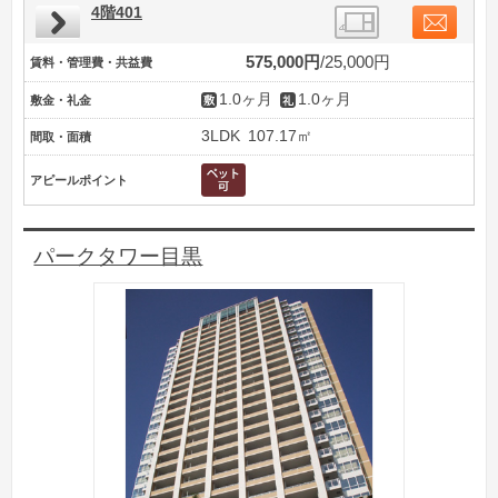
4階401
575,000円
25,000円
賃料・管理費・共益費
1.0ヶ月
1.0ヶ月
敷金・礼金
3LDK
107.17㎡
間取・面積
アピールポイント
パークタワー目黒