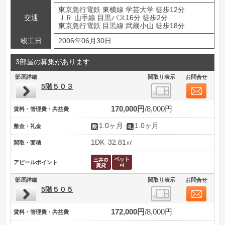
東京急行電鉄 東横線 学芸大学 徒歩12分
交通
ＪＲ 山手線 目黒バス16分 徒歩2分
東京急行電鉄 目黒線 武蔵小山 徒歩18分
竣工日
2006年06月30日
3部屋の募集があります
部屋詳細
間取り表示
お問合せ
5階５０３
170,000円
8,000円
賃料・管理費・共益費
1.0ヶ月
1.0ヶ月
敷金・礼金
1DK
32.81㎡
間取・面積
アピールポイント
部屋詳細
間取り表示
お問合せ
5階５０５
172,000円
8,000円
賃料・管理費・共益費