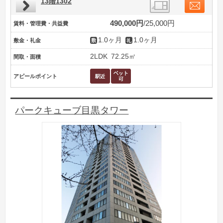
13階1302
490,000円
25,000円
賃料・管理費・共益費
1.0ヶ月
1.0ヶ月
敷金・礼金
2LDK
72.25㎡
間取・面積
アピールポイント
パークキューブ目黒タワー