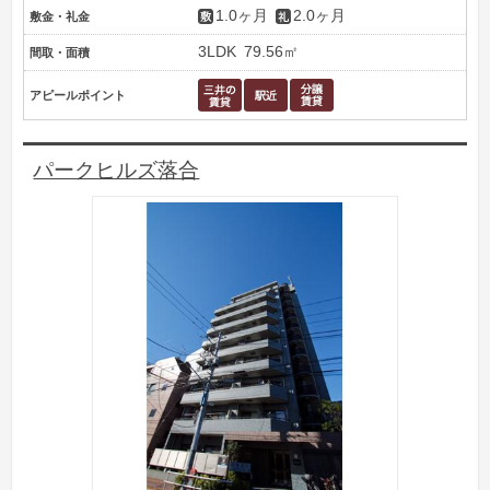
1.0ヶ月
2.0ヶ月
敷金・礼金
3LDK
79.56㎡
間取・面積
アピールポイント
パークヒルズ落合