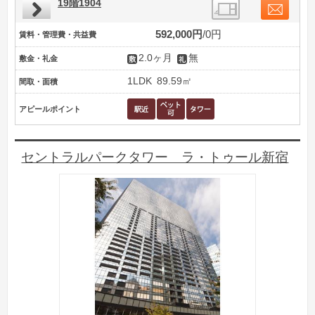
19階1904
592,000円
0円
賃料・管理費・共益費
2.0ヶ月
無
敷金・礼金
1LDK
89.59㎡
間取・面積
アピールポイント
セントラルパークタワー ラ・トゥール新宿