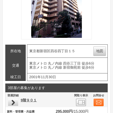
所在地
東京都新宿区四谷四丁目１５
地図
東京メトロ 丸ノ内線 四谷三丁目 徒歩6分
交通
東京メトロ 丸ノ内線 新宿御苑前 徒歩6分
竣工日
2001年11月30日
3部屋の募集があります
部屋詳細
間取り表示
お問合せ
9階９０１
295,000円
15,000円
賃料・管理費・共益費