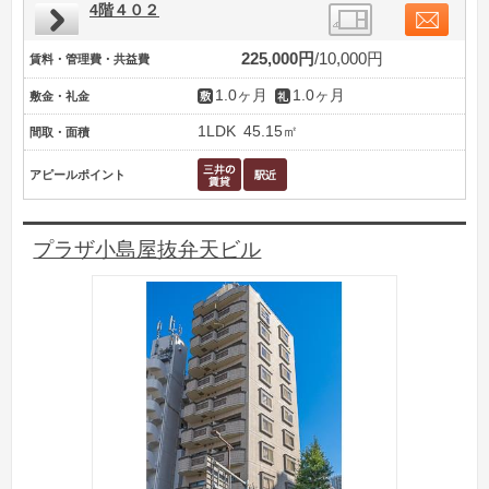
4階４０２
225,000円
10,000円
賃料・管理費・共益費
1.0ヶ月
1.0ヶ月
敷金・礼金
1LDK
45.15㎡
間取・面積
アピールポイント
プラザ小島屋抜弁天ビル