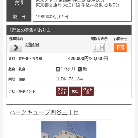
東京メトロ 東西線 神楽坂 徒歩10分
交通
東京都交通局 大江戸線 牛込神楽坂 徒歩5分
竣工日
1989年06月01日
1部屋の募集があります
部屋詳細
間取り表示
お問合せ
4階404
420,000円
20,000円
賃料・管理費・共益費
1.0ヶ月
無
敷金・礼金
1LDK
73.18㎡
間取・面積
アピールポイント
パークキューブ四谷三丁目