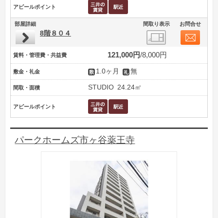
アピールポイント
部屋詳細
間取り表示
お問合せ
8階８０４
121,000円
8,000円
賃料・管理費・共益費
1.0ヶ月
無
敷金・礼金
STUDIO
24.24㎡
間取・面積
アピールポイント
パークホームズ市ヶ谷薬王寺