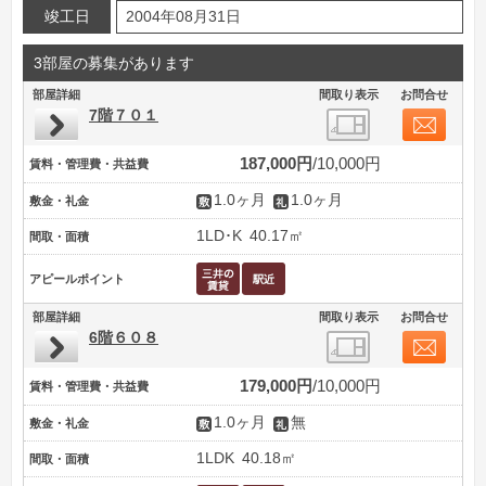
竣工日
2004年08月31日
3部屋の募集があります
部屋詳細
間取り表示
お問合せ
7階７０１
187,000円
10,000円
賃料・管理費・共益費
1.0ヶ月
1.0ヶ月
敷金・礼金
1LD･K
40.17㎡
間取・面積
アピールポイント
部屋詳細
間取り表示
お問合せ
6階６０８
179,000円
10,000円
賃料・管理費・共益費
1.0ヶ月
無
敷金・礼金
1LDK
40.18㎡
間取・面積