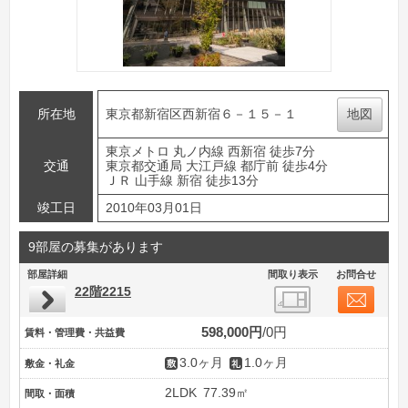
所在地
東京都新宿区西新宿６－１５－１
地図
東京メトロ 丸ノ内線 西新宿 徒歩7分
交通
東京都交通局 大江戸線 都庁前 徒歩4分
ＪＲ 山手線 新宿 徒歩13分
竣工日
2010年03月01日
9部屋の募集があります
部屋詳細
間取り表示
お問合せ
22階2215
598,000円
0円
賃料・管理費・共益費
3.0ヶ月
1.0ヶ月
敷金・礼金
2LDK
77.39㎡
間取・面積