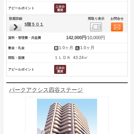
アピールポイント
部屋詳細
間取り表示
お問合せ
5階５０１
142,000円
10,000円
賃料・管理費・共益費
1.0ヶ月
1.0ヶ月
敷金・礼金
１ＬＤＫ
43.24㎡
間取・面積
アピールポイント
パークアクシス四谷ステージ