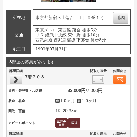
所在地
東京都新宿区上落合１丁目５番１号
地図
東京メトロ 東西線 落合 徒歩5分
交通
ＪＲ 総武中央線 東中野 徒歩10分
西武鉄道 西武新宿線 下落合 徒歩8分
竣工日
1999年07月31日
3部屋の募集があります
部屋詳細
間取り表示
お問合せ
7階７０３
83,000円
7,000円
賃料・管理費・共益費
1.0ヶ月
1.0ヶ月
敷金・礼金
1K
20.38㎡
間取・面積
アピールポイント
部屋詳細
間取り表示
お問合せ