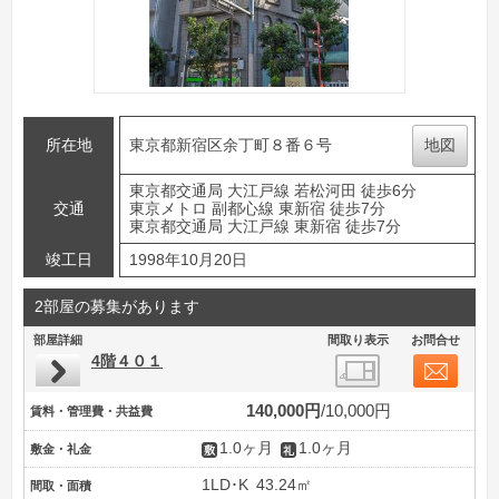
所在地
東京都新宿区余丁町８番６号
地図
東京都交通局 大江戸線 若松河田 徒歩6分
交通
東京メトロ 副都心線 東新宿 徒歩7分
東京都交通局 大江戸線 東新宿 徒歩7分
竣工日
1998年10月20日
2部屋の募集があります
部屋詳細
間取り表示
お問合せ
4階４０１
140,000円
10,000円
賃料・管理費・共益費
1.0ヶ月
1.0ヶ月
敷金・礼金
1LD･K
43.24㎡
間取・面積