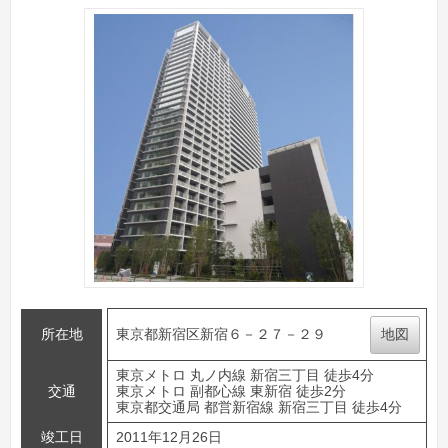
所在地
東京都新宿区新宿６－２７－２９
地図
東京メトロ 丸ノ内線 新宿三丁目 徒歩4分
交通
東京メトロ 副都心線 東新宿 徒歩2分
東京都交通局 都営新宿線 新宿三丁目 徒歩4分
竣工日
2011年12月26日