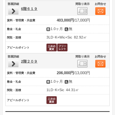
部屋詳細
間取り表示
お問合せ
6階６１９
403,000円
17,000円
賃料・管理費・共益費
1.0ヶ月
無
敷金・礼金
3LD･K+Wic+Sic
82.92㎡
間取・面積
アピールポイント
部屋詳細
間取り表示
お問合せ
2階２０９
206,000円
13,000円
賃料・管理費・共益費
1.0ヶ月
無
敷金・礼金
1LD･K+Sic
44.31㎡
間取・面積
アピールポイント