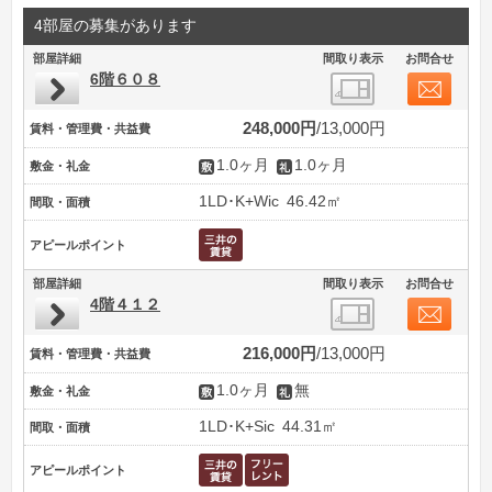
4部屋の募集があります
部屋詳細
間取り表示
お問合せ
6階６０８
248,000円
13,000円
賃料・管理費・共益費
1.0ヶ月
1.0ヶ月
敷金・礼金
1LD･K+Wic
46.42㎡
間取・面積
アピールポイント
部屋詳細
間取り表示
お問合せ
4階４１２
216,000円
13,000円
賃料・管理費・共益費
1.0ヶ月
無
敷金・礼金
1LD･K+Sic
44.31㎡
間取・面積
アピールポイント