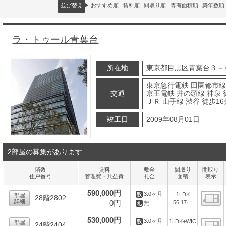
並び替え
おすすめ順
賃料順
間取り順
専有面積順
築年数順
ラ・トゥール青葉台
所在地
東京都目黒区青葉台３－
東京急行電鉄 田園都市線
交通
京王電鉄 井の頭線 神泉 
ＪＲ 山手線 渋谷 徒歩16
竣工日
2009年08月01日
2部屋の募集があります
階数
賃料
敷金
間取り
間取り
住戸番号
管理費・共益費
礼金
面積
表示
590,000円
3.0ヶ月
1LDK
部屋
28階2802
詳細
0円
56.17㎡
無
間
530,000円
3.0ヶ月
1LDK+WIC
部屋
24階2404