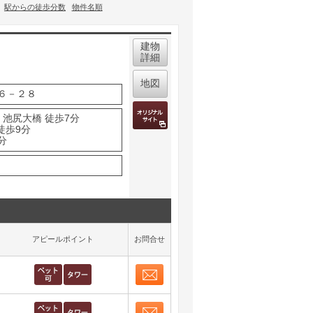
駅からの徒歩分数
物件名順
建物
詳細
地図
６－２８
 池尻大橋 徒歩7分
徒歩9分
分
アピールポイント
お問合せ
お問合せ
取り表示