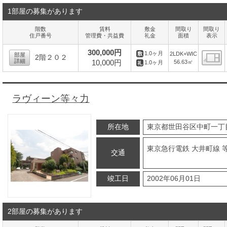
1部屋の募集があります
階数
賃料
敷金
間取り
間取り
住戸番号
管理費・共益費
礼金
面積
表示
300,000円
1.0ヶ月
2LDK+WIC
部屋
2階２０２
詳細
10,000円
56.63㎡
1.0ヶ月
間
ラヴィーン等々力
所在地
東京都世田谷区中町一丁
東京急行電鉄 大井町線 
交通
竣工日
2002年06月01日
2部屋の募集があります