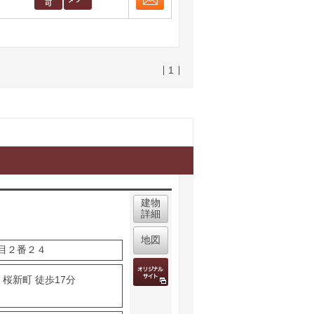
お問合せ
取り表示
1
建物
詳細
地図
目２番２４
桜新町 徒歩17分