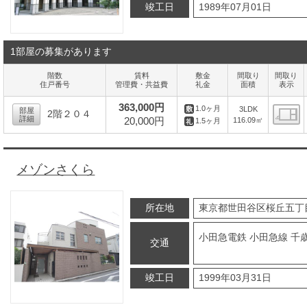
竣工日
1989年07月01日
1部屋の募集があります
階数
賃料
敷金
間取り
間取り
住戸番号
管理費・共益費
礼金
面積
表示
363,000円
1.0ヶ月
3LDK
部屋
2階２０４
詳細
20,000円
116.09㎡
1.5ヶ月
間
メゾンさくら
所在地
東京都世田谷区桜丘五丁
小田急電鉄 小田急線 千
交通
竣工日
1999年03月31日