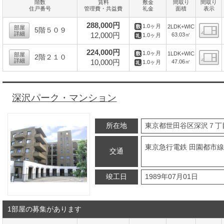
階数
賃料
敷金
間取り
間取り
住戸番号
管理費・共益費
礼金
面積
表示
288,000円
1.0ヶ月
2LDK+WIC
部屋
5階５０９
詳細
12,000円
63.03㎡
1.0ヶ月
間
224,000円
1.0ヶ月
1LDK+WIC
部屋
2階２１０
詳細
10,000円
47.06㎡
1.0ヶ月
間
深沢パーク・マンション
所在地
東京都世田谷区深沢７丁
東京急行電鉄 田園都市線 
交通
竣工日
1989年07月01日
1部屋の募集があります