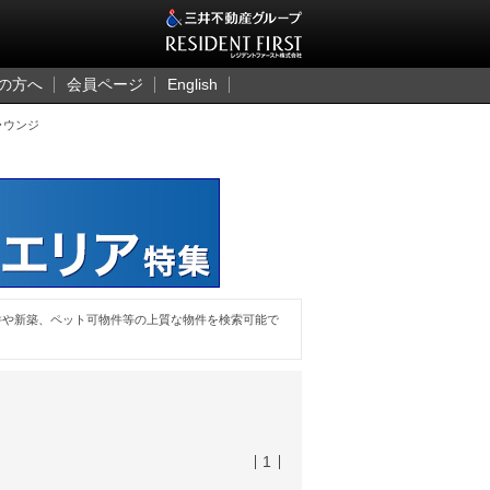
三井のレジデント
の方へ
会員ページ
English
ラウンジ
件や新築、ペット可物件等の上質な物件を検索可能で
1