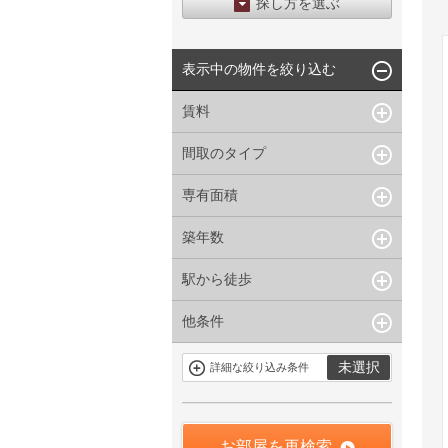
探し方を選ぶ
エリアから探す
表示中の物件を絞り込む
区から探す
地図から探す
賃料
沿線から探す
間取のタイプ
~
下限なし
上限なし
管理費/共益費含む
専有面積
1R〜1K
1DK〜1LDK
礼金なし
2K〜2LDK
3K〜3LDK
敷金なし
築年数
~
指定なし
指定なし
4LDK〜
礼金１ヶ月以下
駅から徒歩
指定なし
新築
フリーレント付き
1年以内
3年以内
他条件
指定なし
1分以内
5年以内
10年以内
3分以内
5分以内
15年以内
駐車場有
当社限定物件
未選択
詳細な絞り込み条件
10分以内
15分以内
定期借家を含
三井の賃貸物
まない
件
申込無し物件
のみ表示
お部屋を再検索