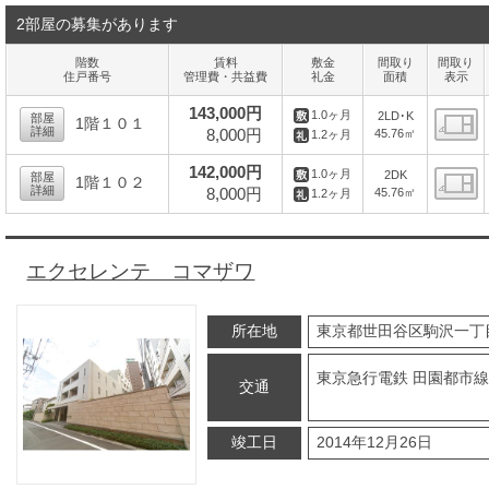
2部屋の募集があります
階数
賃料
敷金
間取り
間取り
住戸番号
管理費・共益費
礼金
面積
表示
143,000円
1.0ヶ月
2LD･K
部屋
1階１０１
詳細
8,000円
45.76㎡
1.2ヶ月
間
142,000円
1.0ヶ月
2DK
部屋
1階１０２
詳細
8,000円
45.76㎡
1.2ヶ月
間
エクセレンテ コマザワ
所在地
東京都世田谷区駒沢一丁
東京急行電鉄 田園都市線
交通
竣工日
2014年12月26日