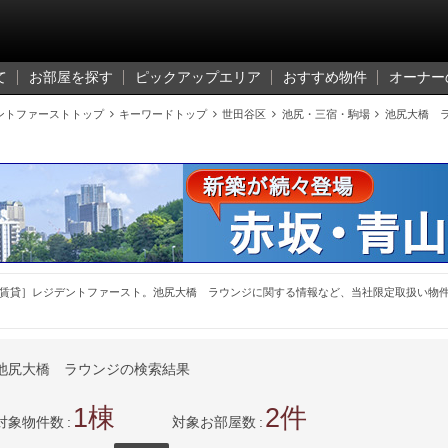
て
お部屋を探す
ピックアップエリア
おすすめ物件
オーナー
ントファーストトップ

キーワードトップ

世田谷区

池尻・三宿・駒場

池尻大橋 
賃貸］レジデントファースト。池尻大橋 ラウンジに関する情報など、当社限定取扱い物
池尻大橋 ラウンジの検索結果
1
2
対象物件数
対象お部屋数