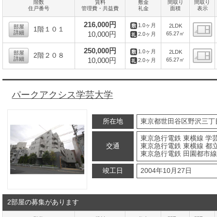
階数
賃料
敷金
間取り
間取り
住戸番号
管理費・共益費
礼金
面積
表示
216,000円
1.0ヶ月
2LDK
部屋
1階１０１
詳細
10,000円
65.27㎡
2.0ヶ月
間
250,000円
1.0ヶ月
2LDK
部屋
2階２０８
詳細
10,000円
65.27㎡
2.0ヶ月
間
パークアクシス学芸大学
所在地
東京都世田谷区野沢三丁
東京急行電鉄 東横線 学芸
交通
東京急行電鉄 東横線 都立
東京急行電鉄 田園都市線 
竣工日
2004年10月27日
2部屋の募集があります