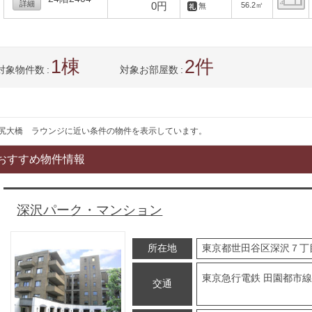
詳細
0円
56.2㎡
無
間
1
2
対象物件数
対象お部屋数
尻大橋 ラウンジに近い条件の物件を表示しています。
おすすめ物件情報
深沢パーク・マンション
所在地
東京都世田谷区深沢７丁
東京急行電鉄 田園都市線 
交通