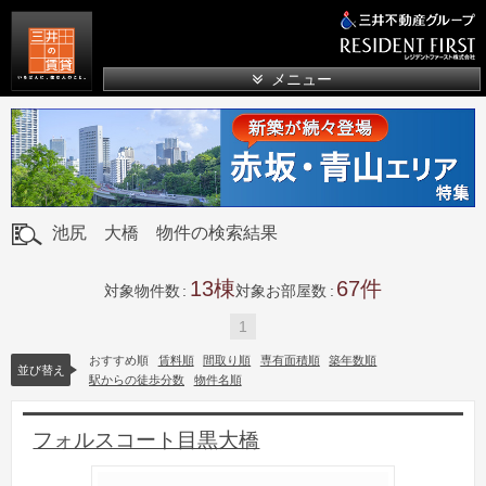
三井の賃貸
メニュー
池尻 大橋 物件の検索結果
13
67
対象物件数
対象お部屋数
1
おすすめ順
賃料順
間取り順
専有面積順
築年数順
並び替え
駅からの徒歩分数
物件名順
フォルスコート目黒大橋