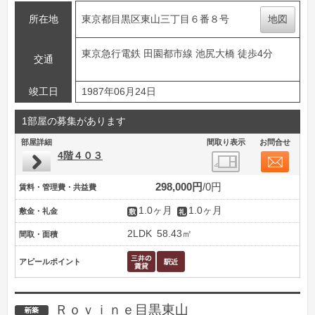
所在地
東京都目黒区東山三丁目６番８号
地図
東京急行電鉄 田園都市線 池尻大橋 徒歩4分
交通
竣工日
1987年06月24日
1部屋の募集があります
部屋詳細
間取り表示
お問合せ
4階４０３
298,000円
0円
賃料・管理費・共益費
1.0ヶ月
1.0ヶ月
敷金・礼金
2LDK
58.43㎡
間取・面積
アピールポイント
Ｒｏｖｉｎｅ目黒東山
新築