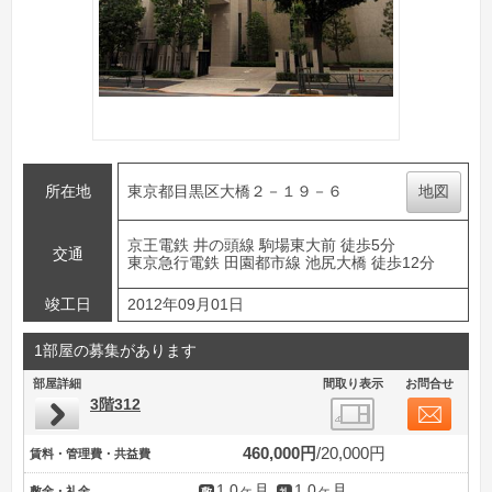
所在地
東京都目黒区大橋２－１９－６
地図
京王電鉄 井の頭線 駒場東大前 徒歩5分
交通
東京急行電鉄 田園都市線 池尻大橋 徒歩12分
竣工日
2012年09月01日
1部屋の募集があります
部屋詳細
間取り表示
お問合せ
3階312
460,000円
20,000円
賃料・管理費・共益費
1.0ヶ月
1.0ヶ月
敷金・礼金