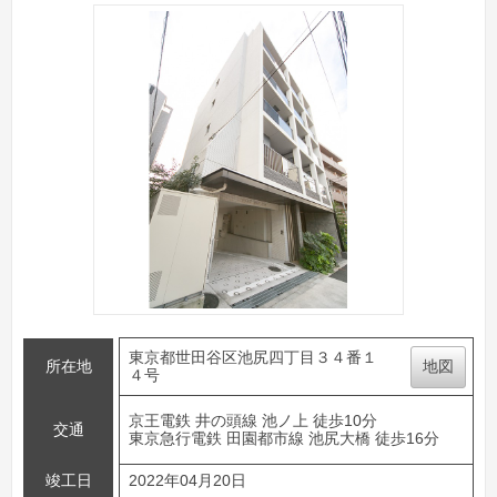
東京都世田谷区池尻四丁目３４番１
所在地
地図
４号
京王電鉄 井の頭線 池ノ上 徒歩10分
交通
東京急行電鉄 田園都市線 池尻大橋 徒歩16分
竣工日
2022年04月20日