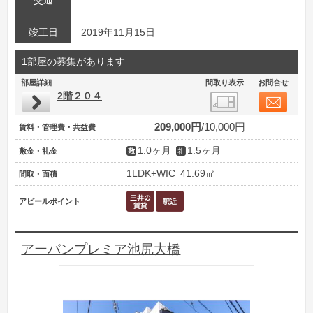
交通
竣工日
2019年11月15日
1部屋の募集があります
部屋詳細
間取り表示
お問合せ
2階２０４
209,000円
10,000円
賃料・管理費・共益費
1.0ヶ月
1.5ヶ月
敷金・礼金
1LDK+WIC
41.69㎡
間取・面積
アピールポイント
アーバンプレミア池尻大橋