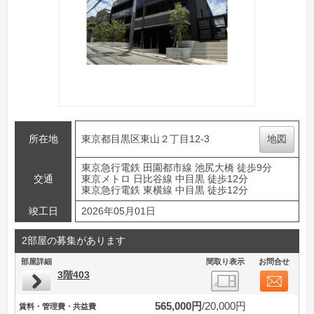
所在地
東京都目黒区東山２丁目12-3
地図
東京急行電鉄 田園都市線 池尻大橋 徒歩9分
交通
東京メトロ 日比谷線 中目黒 徒歩12分
東京急行電鉄 東横線 中目黒 徒歩12分
竣工日
2026年05月01日
2部屋の募集があります
部屋詳細
間取り表示
お問合せ
3階403
565,000円
20,000円
賃料・管理費・共益費