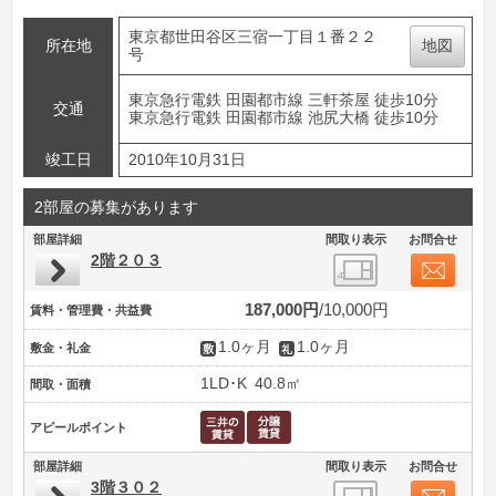
東京都世田谷区三宿一丁目１番２２
所在地
地図
号
東京急行電鉄 田園都市線 三軒茶屋 徒歩10分
交通
東京急行電鉄 田園都市線 池尻大橋 徒歩10分
竣工日
2010年10月31日
2部屋の募集があります
部屋詳細
間取り表示
お問合せ
2階２０３
187,000円
10,000円
賃料・管理費・共益費
1.0ヶ月
1.0ヶ月
敷金・礼金
1LD･K
40.8㎡
間取・面積
アピールポイント
部屋詳細
間取り表示
お問合せ
3階３０２