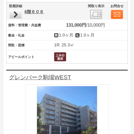
部屋詳細
間取り表示
お問合せ
6階６０６
131,000円
10,000円
賃料・管理費・共益費
1.0ヶ月
1.0ヶ月
敷金・礼金
1R
25.3㎡
間取・面積
アピールポイント
グレンパーク駒場WEST