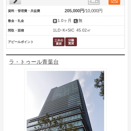
205,000円
10,000円
賃料・管理費・共益費
1.0ヶ月
無
敷金・礼金
1LD･K+SIC
45.02㎡
間取・面積
アピールポイント
ラ・トゥール青葉台