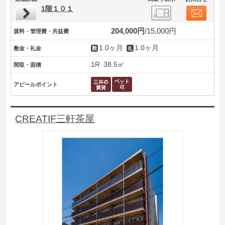
1階１０１
204,000円
15,000円
賃料・管理費・共益費
1.0ヶ月
1.0ヶ月
敷金・礼金
1R
38.5㎡
間取・面積
アピールポイント
CREATIF三軒茶屋