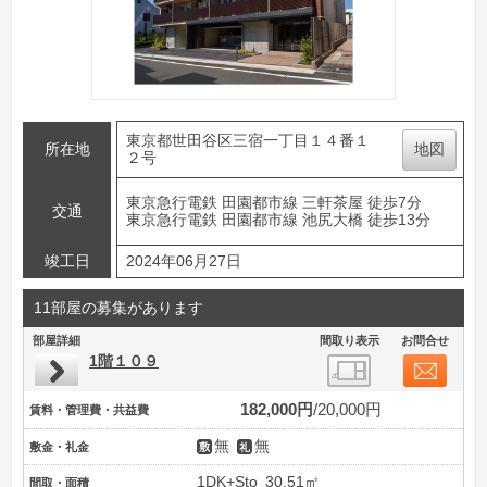
東京都世田谷区三宿一丁目１４番１
所在地
地図
２号
東京急行電鉄 田園都市線 三軒茶屋 徒歩7分
交通
東京急行電鉄 田園都市線 池尻大橋 徒歩13分
竣工日
2024年06月27日
11部屋の募集があります
部屋詳細
間取り表示
お問合せ
1階１０９
182,000円
20,000円
賃料・管理費・共益費
無
無
敷金・礼金
1DK+Sto
30.51㎡
間取・面積