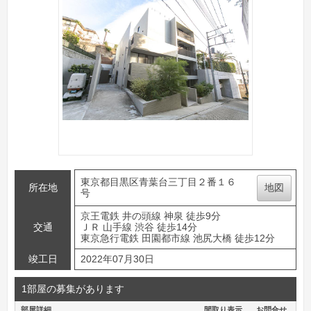
東京都目黒区青葉台三丁目２番１６
所在地
地図
号
京王電鉄 井の頭線 神泉 徒歩9分
交通
ＪＲ 山手線 渋谷 徒歩14分
東京急行電鉄 田園都市線 池尻大橋 徒歩12分
竣工日
2022年07月30日
1部屋の募集があります
部屋詳細
間取り表示
お問合せ