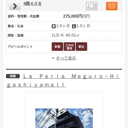
4階４０８
275,000円
0円
賃料・管理費・共益費
1.0ヶ月
1.0ヶ月
敷金・礼金
1LD･K
45.01㎡
間取・面積
アピールポイント
すべて表示
Ｌａ Ｐｅｒｌａ Ｍｅｇｕｒｏ－Ｈｉ
新築
ｇａｓｈｉｙａｍａＩＩ