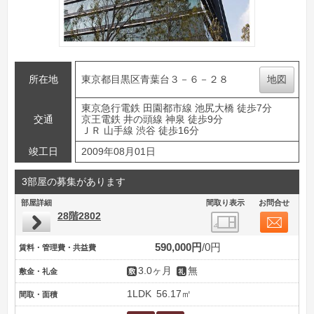
所在地
東京都目黒区青葉台３－６－２８
地図
東京急行電鉄 田園都市線 池尻大橋 徒歩7分
交通
京王電鉄 井の頭線 神泉 徒歩9分
ＪＲ 山手線 渋谷 徒歩16分
竣工日
2009年08月01日
3部屋の募集があります
部屋詳細
間取り表示
お問合せ
28階2802
590,000円
0円
賃料・管理費・共益費
3.0ヶ月
無
敷金・礼金
1LDK
56.17㎡
間取・面積