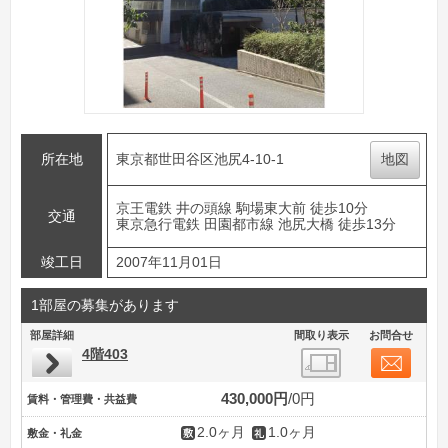
所在地
東京都世田谷区池尻4-10-1
地図
京王電鉄 井の頭線 駒場東大前 徒歩10分
交通
東京急行電鉄 田園都市線 池尻大橋 徒歩13分
竣工日
2007年11月01日
1部屋の募集があります
部屋詳細
間取り表示
お問合せ
4階403
430,000円
0円
賃料・管理費・共益費
2.0ヶ月
1.0ヶ月
敷金・礼金