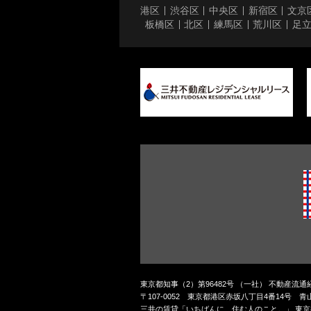
港区
渋谷区
中央区
新宿区
文京
板橋区
北区
練馬区
荒川区
足
東京都知事（2）第96482号 （一社） 不動産流
〒107-0052 東京都港区赤坂八丁目4番14号 
三井の賃貸「いちばんに、住む人のこと。」 東