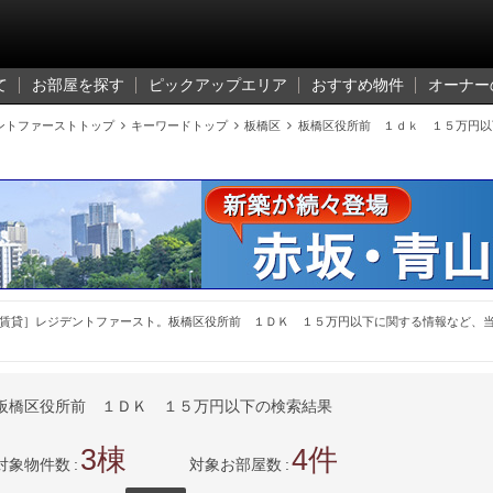
て
お部屋を探す
ピックアップエリア
おすすめ物件
オーナー
ントファーストトップ

キーワードトップ

板橋区

板橋区役所前 １ｄｋ １５万円以
賃貸］レジデントファースト。板橋区役所前 １ＤＫ １５万円以下に関する情報など、
板橋区役所前 １ＤＫ １５万円以下の検索結果
3
4
対象物件数
対象お部屋数