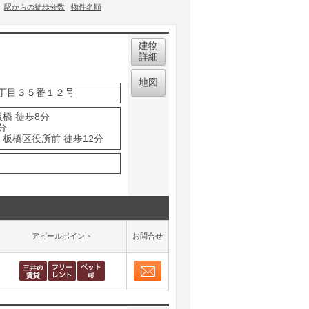
駅からの徒歩分数
物件名順
建物
詳細
地図
丁目３５番１２号
橋 徒歩8分
分
 板橋区役所前 徒歩12分
アピールポイント
お問合せ
お問合せ
取り表示