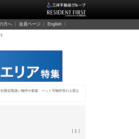
三井のレジデント
の方へ
会員ページ
English
下
当社限定取扱い物件や新築、ペット可物件等の上質な
1