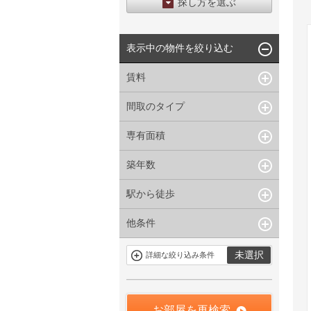
探し方を選ぶ
エリアから探す
表示中の物件を絞り込む
区から探す
地図から探す
賃料
沿線から探す
間取のタイプ
~
下限なし
上限なし
管理費/共益費含む
専有面積
1R〜1K
1DK〜1LDK
礼金なし
2K〜2LDK
3K〜3LDK
敷金なし
築年数
~
指定なし
指定なし
4LDK〜
礼金１ヶ月以下
駅から徒歩
指定なし
新築
フリーレント付き
1年以内
3年以内
他条件
指定なし
1分以内
5年以内
10年以内
3分以内
5分以内
15年以内
駐車場有
当社限定物件
未選択
詳細な絞り込み条件
10分以内
15分以内
定期借家を含
三井の賃貸物
まない
件
申込無し物件
のみ表示
お部屋を再検索