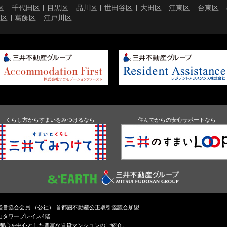
区
千代田区
目黒区
品川区
世田谷区
大田区
江東区
台東区
立区
葛飾区
江戸川区
くらし方からすまいをみつけるなら
住んでからの安心サポートなら
通経営協会会員 （公社） 首都圏不動産公正取引協議会加盟
青山タワープレイス4階
京都心を中心とした豊富な賃貸マンションのご紹介。