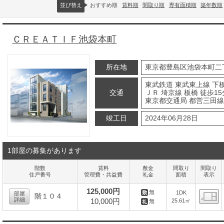
並び替え
おすすめ順
賃料順
間取り順
専有面積順
築年数順
ＣＲＥＡＴＩＦ池袋本町
所在地
東京都豊島区池袋本町二
東武鉄道 東武東上線 下板
交通
ＪＲ 埼京線 板橋 徒歩15
東京都交通局 都営三田線
竣工日
2024年06月28日
1部屋の募集があります
階数
賃料
敷金
間取り
間取り
住戸番号
管理費・共益費
礼金
面積
表示
125,000円
無
1DK
部屋
階１０４
詳細
10,000円
25.61㎡
無
間