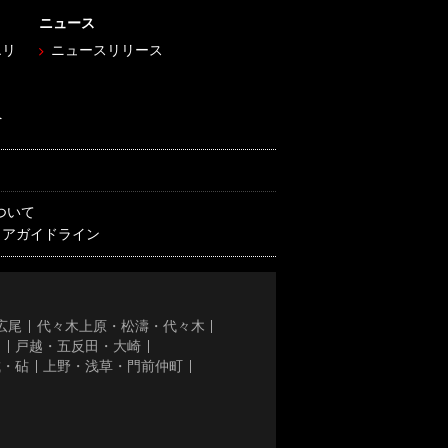
ニュース
エリ
ニュースリリース
へ
ついて
ィアガイドライン
広尾
代々木上原・松濤・代々木
き
戸越・五反田・大崎
城・砧
上野・浅草・門前仲町