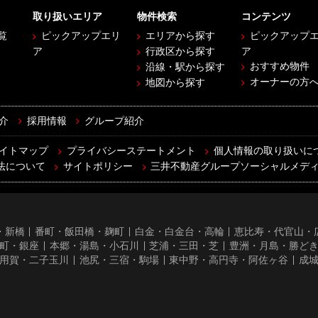
取り扱いエリア
物件検索
コンテンツ
覧
ピックアップエリ
エリアから探す
ピックアップ
ア
行政区から探す
ア
おすすめ物件
沿線・駅から探す
オーナーの方
地図から探す
介
採用情報
グループ紹介
イトマップ
プライバシーステートメント
個人情報の取り扱いに
法について
サイトポリシー
三井不動産グループソーシャルメデ
・新橋
番町・飯田橋・麹町
白金・白金台・高輪
恵比寿・代官山・
町・銀座
本郷・湯島・小石川
芝浦・三田・芝
豊洲・月島・勝ど
用賀・二子玉川
池尻・三宿・駒場
東中野・高円寺・阿佐ヶ谷
成