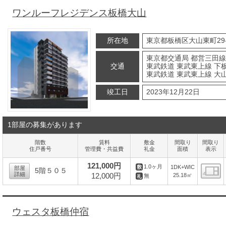
ワンルーフレジデンス板橋大山
所在地
東京都板橋区大山東町29-
東京都交通局 都営三田線
交通
東武鉄道 東武東上線 下板
東武鉄道 東武東上線 大山
竣工日
2023年12月22日
1部屋の募集があります
階数
賃料
敷金
間取り
間取り
住戸番号
管理費・共益費
礼金
面積
表示
121,000円
1.0ヶ月
1DK+WIC
部屋
5階５０５
詳細
12,000円
25.18㎡
無
間
ウェスタ板橋仲宿