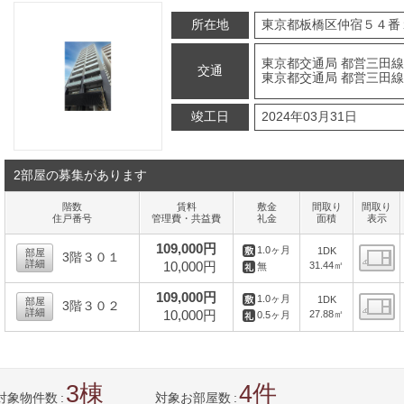
所在地
東京都板橋区仲宿５４番
東京都交通局 都営三田線
交通
東京都交通局 都営三田線
竣工日
2024年03月31日
2部屋の募集があります
階数
賃料
敷金
間取り
間取り
住戸番号
管理費・共益費
礼金
面積
表示
109,000円
1.0ヶ月
1DK
部屋
3階３０１
詳細
10,000円
31.44㎡
無
間
109,000円
1.0ヶ月
1DK
部屋
3階３０２
詳細
10,000円
27.88㎡
0.5ヶ月
間
3
4
対象物件数
対象お部屋数