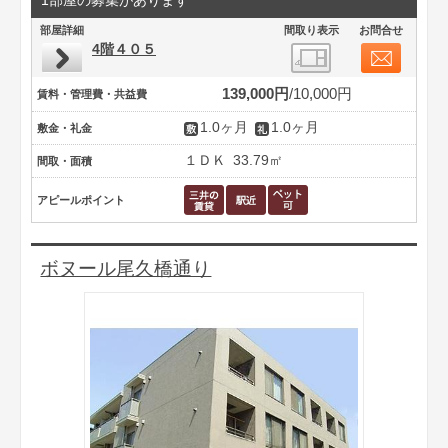
1部屋の募集があります
部屋詳細
間取り表示
お問合せ
4階４０５
139,000円
10,000円
賃料・管理費・共益費
1.0ヶ月
1.0ヶ月
敷金・礼金
１ＤＫ
33.79㎡
間取・面積
アピールポイント
ボヌール尾久橋通り