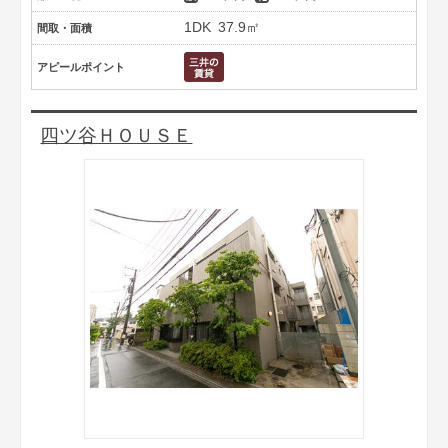
1DK
37.9㎡
間取・面積
アピールポイント
四ツ谷ＨＯＵＳＥ