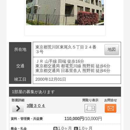
東京都荒川区東尾久５丁目２４番
所在地
地図
３号
ＪＲ 山手線 田端 徒歩16分
交通
東京都交通局 都電荒川線 熊野前 徒歩6分
東京都交通局 日暮里舎人 熊野前 徒歩6分
竣工日
2000年12月01日
1部屋の募集があります
部屋詳細
間取り表示
お問合せ
3階３０４
110,000円
10,000円
賃料・管理費・共益費
1.0ヶ月
1.0ヶ月
敷金・礼金