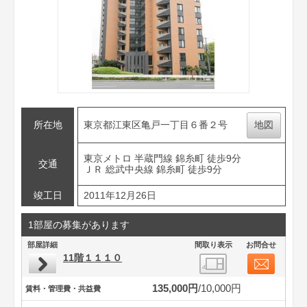
所在地
東京都江東区亀戸一丁目６番２号
地図
東京メトロ 半蔵門線 錦糸町 徒歩9分
交通
ＪＲ 総武中央線 錦糸町 徒歩9分
竣工日
2011年12月26日
1部屋の募集があります
部屋詳細
間取り表示
お問合せ
11階１１１０
135,000円
10,000円
賃料・管理費・共益費