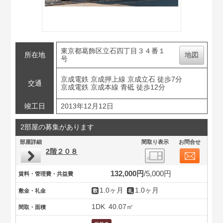
東京都葛飾区立石四丁目３４番１
所在地
地図
号
京成電鉄 京成押上線 京成立石 徒歩7分
交通
京成電鉄 京成本線 青砥 徒歩12分
竣工日
2013年12月12日
2部屋の募集があります
部屋詳細
間取り表示
お問合せ
2階２０８
132,000円
5,000円
賃料・管理費・共益費
1.0ヶ月
1.0ヶ月
敷金・礼金
1DK
40.07㎡
間取・面積