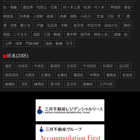
台・高輪
恵比寿・代官山・広尾
代々木上原・松濤・代々木
早稲田・落合・
神楽坂
日本橋・人形町・銀座
本郷・湯島・小石川
芝浦・三田・芝
豊
洲・月島・勝どき
戸越・五反田・大崎
祐天寺・学芸大学・自由が丘
駒沢・
用賀・二子玉川
池尻・三宿・駒場
東中野・高円寺・阿佐ヶ谷
成城・砧
上野・浅草・門前仲町
池袋・板橋・王子
区名(23区)
港区
渋谷区
中央区
新宿区
文京区
千代田区
目黒区
品川区
世田谷区
大田区
江東区
台東区
墨田区
中野区
豊島区
杉並区
板橋区
北区
練馬区
荒川区
足立区
葛飾区
江戸川区