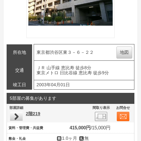
所在地
東京都渋谷区東３－６－２２
地図
ＪＲ 山手線 恵比寿 徒歩8分
交通
東京メトロ 日比谷線 恵比寿 徒歩9分
竣工日
2003年04月01日
5部屋の募集があります
部屋詳細
間取り表示
お問合せ
2階219
415,000円
15,000円
賃料・管理費・共益費
1.0ヶ月
無
敷金・礼金