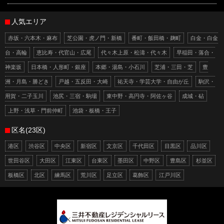
人気エリア
赤坂・六本木・麻布
芝公園・虎ノ門・新橋
番町・飯田橋・麹町
白金・白金
台・高輪
恵比寿・代官山・広尾
代々木上原・松濤・代々木
早稲田・落合・
神楽坂
日本橋・人形町・銀座
本郷・湯島・小石川
芝浦・三田・芝
豊
洲・月島・勝どき
戸越・五反田・大崎
祐天寺・学芸大学・自由が丘
駒沢・
用賀・二子玉川
池尻・三宿・駒場
東中野・高円寺・阿佐ヶ谷
成城・砧
上野・浅草・門前仲町
池袋・板橋・王子
区名(23区)
港区
渋谷区
中央区
新宿区
文京区
千代田区
目黒区
品川区
世田谷区
大田区
江東区
台東区
墨田区
中野区
豊島区
杉並区
板橋区
北区
練馬区
荒川区
足立区
葛飾区
江戸川区