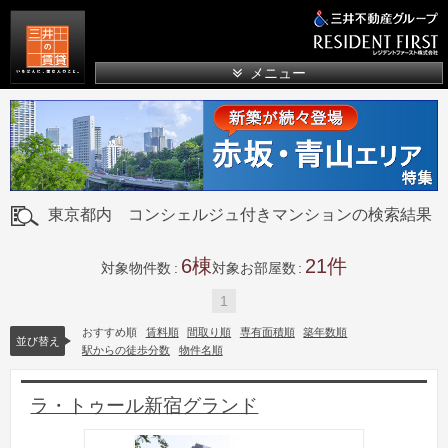
三井の賃貸
メニュー
東京都内 コンシェルジュ付きマンションの検索結果
6
21
対象物件数
対象お部屋数
1
おすすめ順
賃料順
間取り順
専有面積順
築年数順
並び替え
駅からの徒歩分数
物件名順
ラ・トゥール新宿グランド