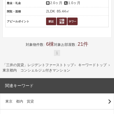
2.0ヶ月
1.0ヶ月
敷金・礼金
2LDK
85.44㎡
間取・面積
アピールポイント
6
21
対象物件数
対象お部屋数
1
「三井の賃貸」レジデントファーストトップ
キーワードトップ


東京都内 コンシェルジュ付きマンション
関連キーワード
東京 都内 賃貸