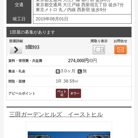
交通
東京都交通局 大江戸線 西新宿五丁目 徒歩7分
東京メトロ 丸ノ内線 西新宿 徒歩9分
竣工日
2019年08月01日
1部屋の募集があります
部屋詳細
間取り表示
お問合せ
9階903
274,000円
0円
賃料・管理費・共益費
3.0ヶ月
無
敷金・礼金
1R
38.59㎡
間取・面積
アピールポイント
三田ガーデンヒルズ イーストヒル