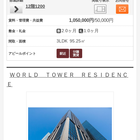
部屋詳細
間取り表示
お問合せ
12階1200
1,050,000円
50,000円
賃料・管理費・共益費
2.0ヶ月
1.0ヶ月
敷金・礼金
3LDK
95.25㎡
間取・面積
アピールポイント
ＷＯＲＬＤ ＴＯＷＥＲ ＲＥＳＩＤＥＮＣ
Ｅ