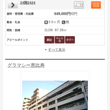
24階2424
649,000円
0円
賃料・管理費・共益費
3.0ヶ月
無
敷金・礼金
2LDK
87.39㎡
間取・面積
アピールポイント
すべて表示
グラマシー恵比寿