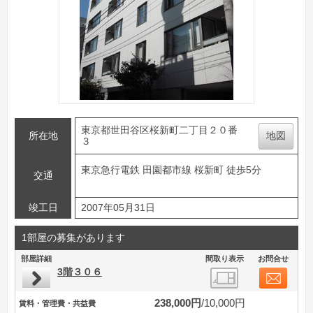
東京都世田谷区桜新町二丁目２０番
所在地
地図
３
東京急行電鉄 田園都市線 桜新町 徒歩5分
交通
竣工日
2007年05月31日
1部屋の募集があります
部屋詳細
間取り表示
お問合せ
3階３０６
238,000円
10,000円
賃料・管理費・共益費