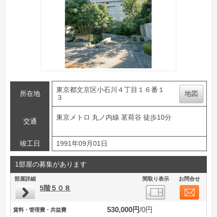
東京都文京区小石川４丁目１６番１
所在地
地図
３
東京メトロ 丸ノ内線 茗荷谷 徒歩10分
交通
竣工日
1991年09月01日
1部屋の募集があります
部屋詳細
間取り表示
お問合せ
5階５０８
530,000円
0円
賃料・管理費・共益費