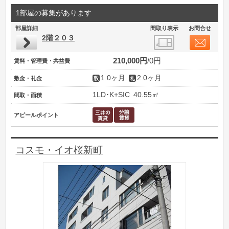
1部屋の募集があります
部屋詳細
間取り表示
お問合せ
2階２０３
210,000円
0円
賃料・管理費・共益費
1.0ヶ月
2.0ヶ月
敷金・礼金
1LD･K+SIC
40.55㎡
間取・面積
アピールポイント
コスモ・イオ桜新町