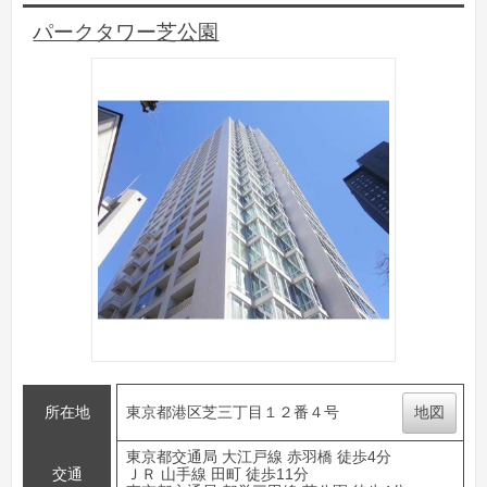
パークタワー芝公園
所在地
東京都港区芝三丁目１２番４号
地図
東京都交通局 大江戸線 赤羽橋 徒歩4分
交通
ＪＲ 山手線 田町 徒歩11分