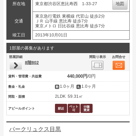
所在地
東京都渋谷区恵比寿西 1-33-27
地図
東京急行電鉄 東横線 代官山 徒歩2分
交通
ＪＲ 山手線 恵比寿 徒歩7分
東京メトロ 日比谷線 恵比寿 徒歩7分
竣工日
2013年10月01日
1部屋の募集があります
部屋詳細
間取り表示
お問合せ
8階802
440,000円
0円
賃料・管理費・共益費
1.0ヶ月
1.0ヶ月
敷金・礼金
2LDK
59.31㎡
間取・面積
アピールポイント
パークリュクス目黒