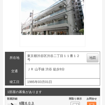
東京都渋谷区渋谷二丁目１１番１２
所在地
地図
号
ＪＲ 山手線 渋谷 徒歩9分
交通
竣工日
1985年03月01日
1部屋の募集があります
部屋詳細
間取り表示
お問合せ
6階６０３