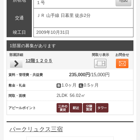
所在地
地図
１号
ＪＲ 山手線 日暮里 徒歩2分
交通
竣工日
2009年10月31日
1部屋の募集があります
部屋詳細
間取り表示
お問合せ
12階１２０５
235,000円
15,000円
賃料・管理費・共益費
1.0ヶ月
0.5ヶ月
敷金・礼金
2LDK
56.02㎡
間取・面積
アピールポイント
パークリュクス三宿