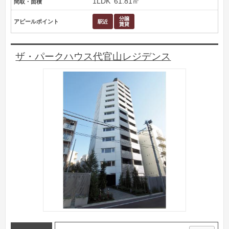
1LDK
61.81㎡
間取・面積
アピールポイント
ザ・パークハウス代官山レジデンス