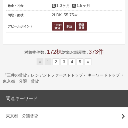
1.0ヶ月
1.5ヶ月
敷金・礼金
2LDK
55.75㎡
間取・面積
アピールポイント
172
373
対象物件数
対象お部屋数
«
1
2
3
4
5
»
「三井の賃貸」レジデントファーストトップ
キーワードトップ


東京都 分譲 賃貸
関連キーワード
東京都 分譲賃貸