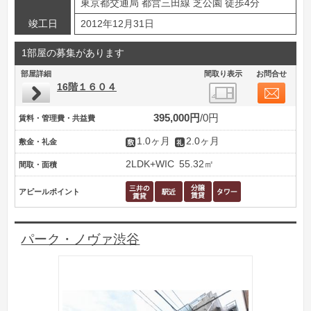
東京都交通局 都営三田線 芝公園 徒歩4分
竣工日
2012年12月31日
1部屋の募集があります
部屋詳細
間取り表示
お問合せ
16階１６０４
395,000円
0円
賃料・管理費・共益費
1.0ヶ月
2.0ヶ月
敷金・礼金
2LDK+WIC
55.32㎡
間取・面積
アピールポイント
パーク・ノヴァ渋谷