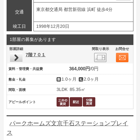
東京都交通局 都営新宿線 浜町 徒歩4分
交通
竣工日
1998年12月20日
1部屋の募集があります
部屋詳細
間取り表示
お問合せ
7階７０１
364,000円
0円
賃料・管理費・共益費
1.0ヶ月
2.0ヶ月
敷金・礼金
3LDK
85.35㎡
間取・面積
アピールポイント
パークホームズ文京千石ステーションプレイ
ス