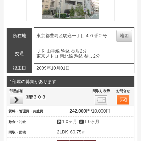
所在地
東京都豊島区駒込一丁目４０番２号
地図
ＪＲ 山手線 駒込 徒歩2分
交通
東京メトロ 南北線 駒込 徒歩2分
竣工日
2009年10月01日
1部屋の募集があります
部屋詳細
間取り表示
お問合せ
3階３０３
242,000円
10,000円
賃料・管理費・共益費
1.0ヶ月
1.0ヶ月
敷金・礼金
2LDK
60.75㎡
間取・面積