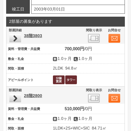
竣工日
2003年03月01日
2部屋の募集があります
部屋詳細
間取り表示
お問合せ
38階3803
700,000円
0円
賃料・管理費・共益費
1.0ヶ月
1.0ヶ月
敷金・礼金
2LDK
94.8㎡
間取・面積
アピールポイント
部屋詳細
間取り表示
お問合せ
28階2800
510,000円
0円
賃料・管理費・共益費
1.0ヶ月
1.0ヶ月
敷金・礼金
1LDK+2S+WIC+SIC
84.71㎡
間取・面積