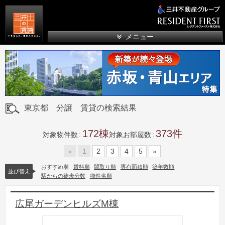
三井の賃貸
メニュー
東京都 分譲 賃貸の検索結果
172
373
対象物件数
対象お部屋数
«
1
2
3
4
5
»
おすすめ順
賃料順
間取り順
専有面積順
築年数順
並び替え
駅からの徒歩分数
物件名順
広尾ガーデンヒルズM棟