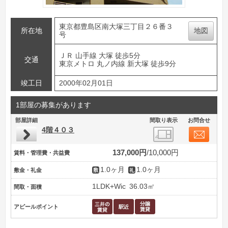
東京都豊島区南大塚三丁目２６番３
所在地
地図
号
ＪＲ 山手線 大塚 徒歩5分
交通
東京メトロ 丸ノ内線 新大塚 徒歩9分
竣工日
2000年02月01日
1部屋の募集があります
部屋詳細
間取り表示
お問合せ
4階４０３
137,000円
10,000円
賃料・管理費・共益費
1.0ヶ月
1.0ヶ月
敷金・礼金
1LDK+Wic
36.03㎡
間取・面積
アピールポイント