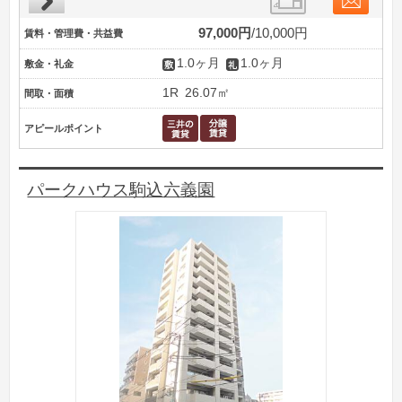
97,000円
10,000円
賃料・管理費・共益費
1.0ヶ月
1.0ヶ月
敷金・礼金
1R
26.07㎡
間取・面積
アピールポイント
パークハウス駒込六義園