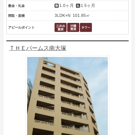
1.0ヶ月
1.5ヶ月
敷金・礼金
3LDK+N
101.85㎡
間取・面積
アピールポイント
ＴＨＥパームス南大塚