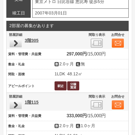
東京メトロ 日比谷線 恵比寿 徒歩5分
竣工日
2007年03月01日
2部屋の募集があります
部屋詳細
間取り表示
お問合せ
3階305
297,000円
15,000円
賃料・管理費・共益費
2.0ヶ月
無
敷金・礼金
1LDK
48.12㎡
間取・面積
アピールポイント
部屋詳細
間取り表示
お問合せ
1階115
333,000円
15,000円
賃料・管理費・共益費
2.0ヶ月
1.0ヶ月
敷金・礼金