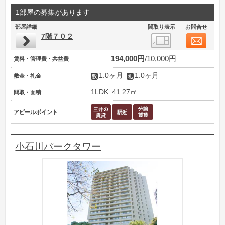
1部屋の募集があります
部屋詳細
間取り表示
お問合せ
7階７０２
194,000円
10,000円
賃料・管理費・共益費
1.0ヶ月
1.0ヶ月
敷金・礼金
1LDK
41.27㎡
間取・面積
アピールポイント
小石川パークタワー