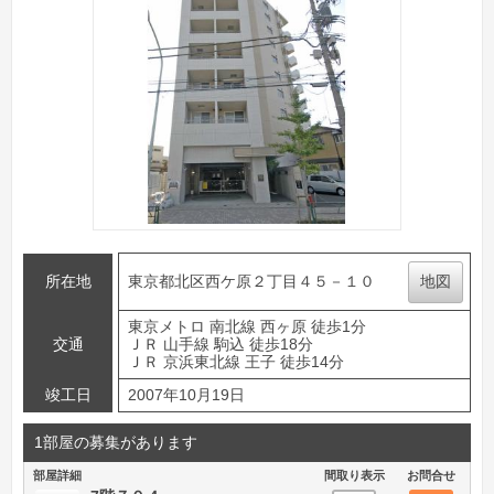
所在地
東京都北区西ケ原２丁目４５－１０
地図
東京メトロ 南北線 西ヶ原 徒歩1分
交通
ＪＲ 山手線 駒込 徒歩18分
ＪＲ 京浜東北線 王子 徒歩14分
竣工日
2007年10月19日
1部屋の募集があります
部屋詳細
間取り表示
お問合せ