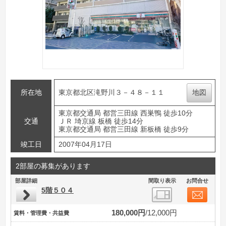
所在地
東京都北区滝野川３－４８－１１
地図
東京都交通局 都営三田線 西巣鴨 徒歩10分
交通
ＪＲ 埼京線 板橋 徒歩14分
東京都交通局 都営三田線 新板橋 徒歩9分
竣工日
2007年04月17日
2部屋の募集があります
部屋詳細
間取り表示
お問合せ
5階５０４
180,000円
12,000円
賃料・管理費・共益費