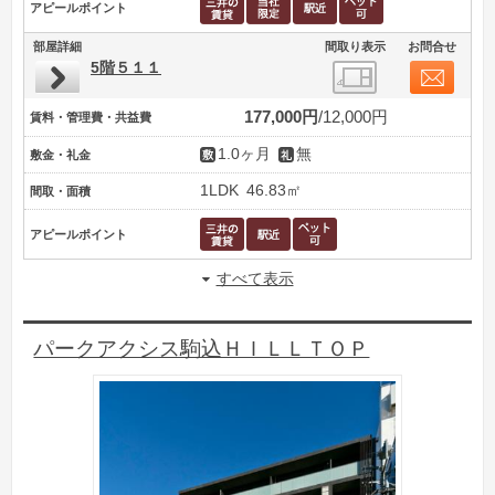
アピールポイント
部屋詳細
間取り表示
お問合せ
5階５１１
177,000円
12,000円
賃料・管理費・共益費
1.0ヶ月
無
敷金・礼金
1LDK
46.83㎡
間取・面積
アピールポイント
すべて表示
パークアクシス駒込ＨＩＬＬＴＯＰ