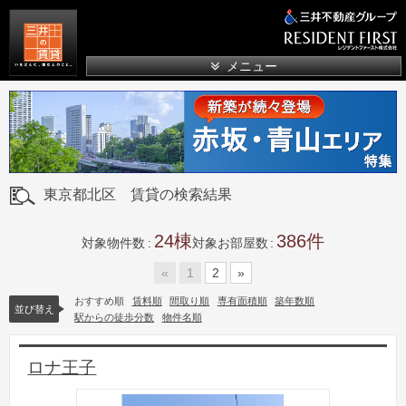
三井の賃貸
メニュー
東京都北区 賃貸の検索結果
24
386
対象物件数
対象お部屋数
«
1
2
»
おすすめ順
賃料順
間取り順
専有面積順
築年数順
並び替え
駅からの徒歩分数
物件名順
ロナ王子