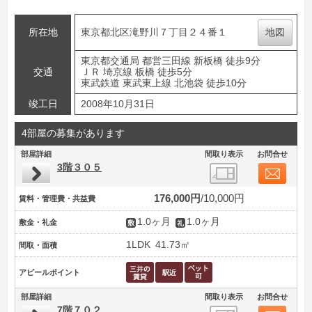
所在地
東京都北区滝野川７丁目２４番１
地図
東京都交通局 都営三田線 新板橋 徒歩9分
交通
ＪＲ 埼京線 板橋 徒歩5分
東武鉄道 東武東上線 北池袋 徒歩10分
竣工日
2008年10月31日
4部屋の募集があります
部屋詳細
間取り表示
お問合せ
3階３０５
176,000円
10,000円
賃料・管理費・共益費
1.0ヶ月
1.0ヶ月
敷金・礼金
1LDK
41.73㎡
間取・面積
アピールポイント
部屋詳細
間取り表示
お問合せ
7階７０２