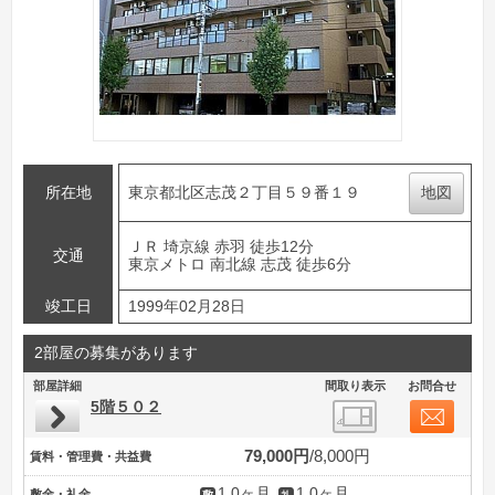
所在地
東京都北区志茂２丁目５９番１９
地図
ＪＲ 埼京線 赤羽 徒歩12分
交通
東京メトロ 南北線 志茂 徒歩6分
竣工日
1999年02月28日
2部屋の募集があります
部屋詳細
間取り表示
お問合せ
5階５０２
79,000円
8,000円
賃料・管理費・共益費
1.0ヶ月
1.0ヶ月
敷金・礼金