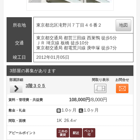
所在地
東京都北区滝野川７丁目４６番２
地図
東京都交通局 都営三田線 西巣鴨 徒歩5分
交通
ＪＲ 埼京線 板橋 徒歩10分
東京都交通局 都電荒川線 庚申塚 徒歩7分
竣工日
2012年01月05日
3部屋の募集があります
部屋詳細
間取り表示
お問合せ
3階３０５
108,000円
8,000円
賃料・管理費・共益費
1.0ヶ月
1.0ヶ月
敷金・礼金
1K
26.4㎡
間取・面積
アピールポイント