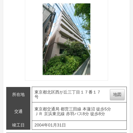
東京都北区西が丘三丁目１７番１７
所在地
地図
号
東京都交通局 都営三田線 本蓮沼 徒歩5分
交通
ＪＲ 京浜東北線 赤羽バス8分 徒歩8分
竣工日
2004年01月31日