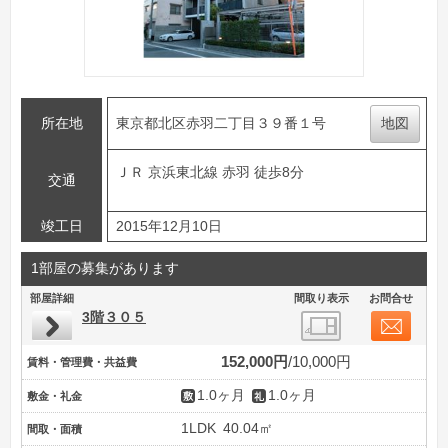
所在地
東京都北区赤羽二丁目３９番１号
地図
ＪＲ 京浜東北線 赤羽 徒歩8分
交通
竣工日
2015年12月10日
1部屋の募集があります
部屋詳細
間取り表示
お問合せ
3階３０５
152,000円
10,000円
賃料・管理費・共益費
1.0ヶ月
1.0ヶ月
敷金・礼金
1LDK
40.04㎡
間取・面積