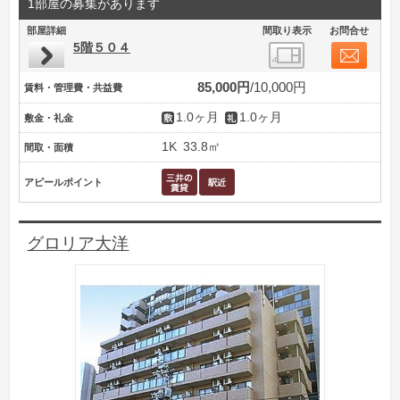
1部屋の募集があります
部屋詳細
間取り表示
お問合せ
5階５０４
85,000円
10,000円
賃料・管理費・共益費
1.0ヶ月
1.0ヶ月
敷金・礼金
1K
33.8㎡
間取・面積
アピールポイント
グロリア大洋