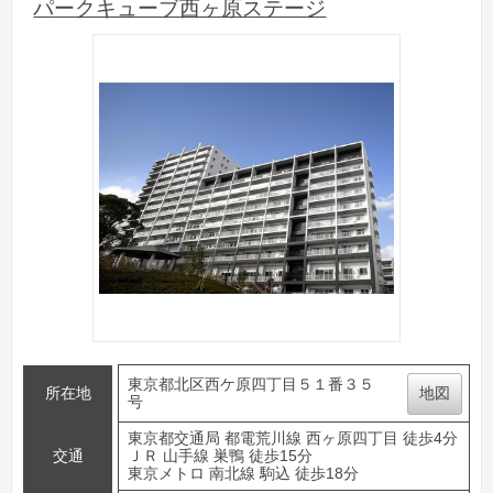
パークキューブ西ヶ原ステージ
東京都北区西ケ原四丁目５１番３５
所在地
地図
号
東京都交通局 都電荒川線 西ヶ原四丁目 徒歩4分
交通
ＪＲ 山手線 巣鴨 徒歩15分
東京メトロ 南北線 駒込 徒歩18分