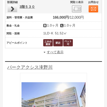
部屋詳細
間取り表示
お問合せ
3階５３０
166,000円
12,000円
賃料・管理費・共益費
1.0ヶ月
1.0ヶ月
敷金・礼金
1LD･K
51.52㎡
間取・面積
アピールポイント
すべて表示
パークアクシス滝野川