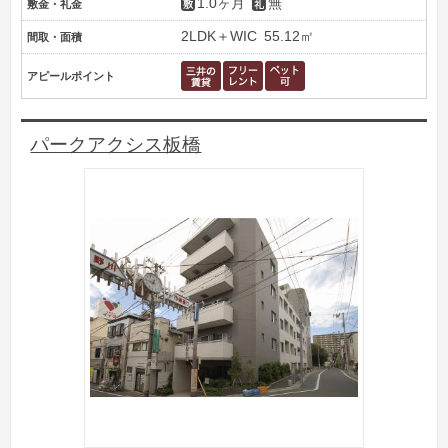
1.0ヶ月
無
敷金・礼金
2LDK＋WIC
55.12㎡
間取・面積
アピールポイント
パークアクシス板橋