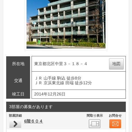
所在地
東京都北区中里３－１８－４
地図
ＪＲ 山手線 駒込 徒歩8分
交通
ＪＲ 京浜東北線 田端 徒歩12分
竣工日
2014年12月26日
3部屋の募集があります
部屋詳細
間取り表示
お問合せ
6階６０４