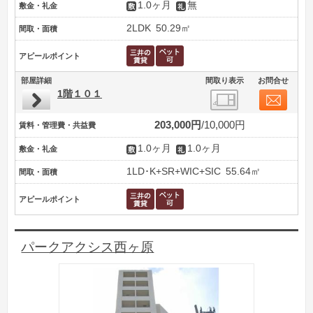
1.0ヶ月
無
敷金・礼金
2LDK
50.29㎡
間取・面積
アピールポイント
部屋詳細
間取り表示
お問合せ
1階１０１
203,000円
10,000円
賃料・管理費・共益費
1.0ヶ月
1.0ヶ月
敷金・礼金
1LD･K+SR+WIC+SIC
55.64㎡
間取・面積
アピールポイント
パークアクシス西ヶ原