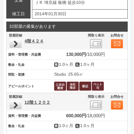
交通
ＪＲ 埼京線 板橋 徒歩10分
竣工日
2014年01月30日
32部屋の募集があります
部屋詳細
間取り表示
お問合せ
4階４２４
130,000円
10,000円
賃料・管理費・共益費
1.0ヶ月
1.0ヶ月
敷金・礼金
Studio
25.65㎡
間取・面積
アピールポイント
部屋詳細
間取り表示
お問合せ
12階１２０２
600,000円
18,000円
賃料・管理費・共益費
1.0ヶ月
1.0ヶ月
敷金・礼金