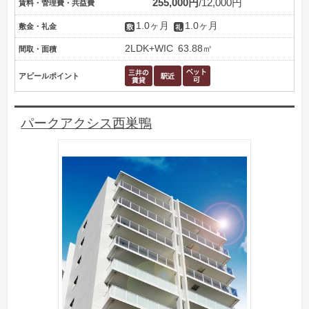
255,000円
12,000円
賃料・管理費・共益費
1.0ヶ月
1.0ヶ月
敷金・礼金
2LDK+WIC
63.88㎡
間取・面積
アピールポイント
パークアクシス西巣鴨