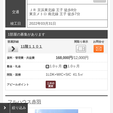
ＪＲ 京浜東北線 王子 徒歩8分
交通
東京メトロ 南北線 王子 徒歩7分
竣工日
2022年03月31日
1部屋の募集があります
部屋詳細
間取り表示
お問合せ
11階１１０１
168,000円
12,000円
賃料・管理費・共益費
1.0ヶ月
1.0ヶ月
敷金・礼金
1LDK+WIC+SIC
41.5㎡
間取・面積
アピールポイント
フルハウス赤羽
絞り込み