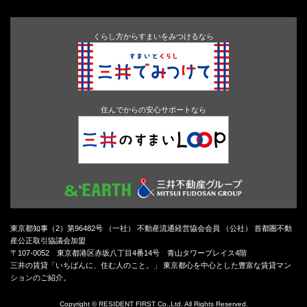
くらし方からすまいをみつけるなら
住んでからの安心サポートなら
東京都知事（2）第96482号 （一社） 不動産流通経営協会会員 （公社） 首都圏不動
産公正取引協議会加盟
〒107-0052 東京都港区赤坂八丁目4番14号 青山タワープレイス4階
三井の賃貸「いちばんに、住む人のこと。」 東京都心を中心とした豊富な賃貸マン
ションのご紹介。
Copyright © RESIDENT FIRST Co.,Ltd. All Rights Reserved.