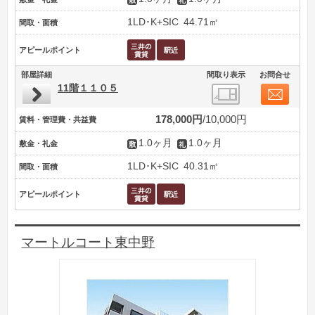
1LD･K+SIC
44.71㎡
間取・面積
アピールポイント
部屋詳細
間取り表示
お問合せ
11階１１０５
178,000円
10,000円
賃料・管理費・共益費
1.0ヶ月
1.0ヶ月
敷金・礼金
1LD･K+SIC
40.31㎡
間取・面積
アピールポイント
マートルコート東中野