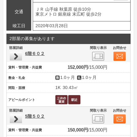
ＪＲ 山手線 秋葉原 徒歩10分
交通
東京メトロ 銀座線 末広町 徒歩2分
竣工日
2020年03月28日
2部屋の募集があります
部屋詳細
間取り表示
お問合せ
6階６０２
152,000円
15,000円
賃料・管理費・共益費
1.0ヶ月
1.0ヶ月
敷金・礼金
1K
30.43㎡
間取・面積
アピールポイント
部屋詳細
間取り表示
お問合せ
5階５０２
150,000円
15,000円
賃料・管理費・共益費