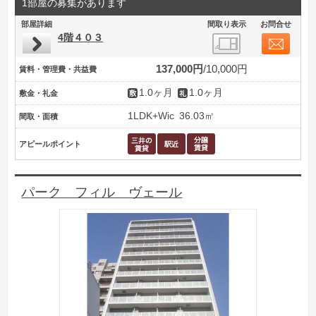
1部屋の募集があります
部屋詳細
間取り表示
お問合せ
4階４０３
137,000円
10,000円
賃料・管理費・共益費
1.0ヶ月
1.0ヶ月
敷金・礼金
1LDK+Wic
36.03㎡
間取・面積
アピールポイント
パーク フィル ヴェール