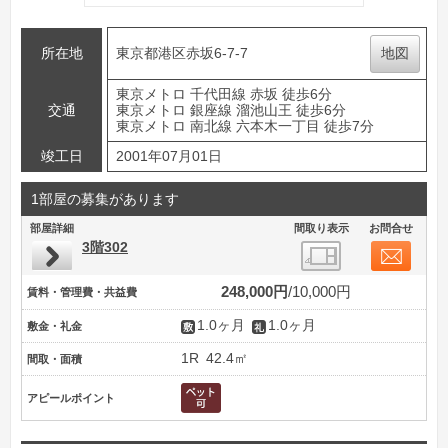
所在地
東京都港区赤坂6-7-7
地図
東京メトロ 千代田線 赤坂 徒歩6分
交通
東京メトロ 銀座線 溜池山王 徒歩6分
東京メトロ 南北線 六本木一丁目 徒歩7分
竣工日
2001年07月01日
1部屋の募集があります
部屋詳細
間取り表示
お問合せ
3階302
248,000円
10,000円
賃料・管理費・共益費
1.0ヶ月
1.0ヶ月
敷金・礼金
1R
42.4㎡
間取・面積
アピールポイント