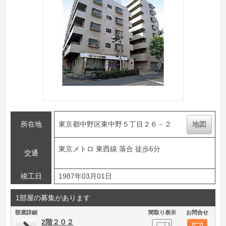
所在地
東京都中野区東中野５丁目２６－２
地図
東京メトロ 東西線 落合 徒歩6分
交通
竣工日
1987年03月01日
1部屋の募集があります
部屋詳細
間取り表示
お問合せ
2階２０２