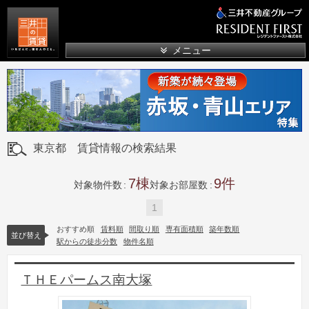
三井の賃貸
メニュー
東京都 賃貸情報の検索結果
7
9
対象物件数
対象お部屋数
1
おすすめ順
賃料順
間取り順
専有面積順
築年数順
並び替え
駅からの徒歩分数
物件名順
ＴＨＥパームス南大塚