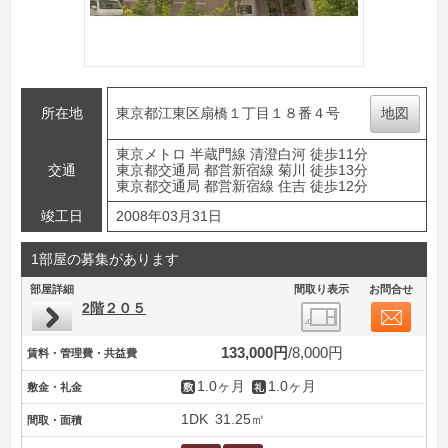
所在地
東京都江東区扇橋１丁目１８番４号
地図
東京メトロ 半蔵門線 清澄白河 徒歩11分
交通
東京都交通局 都営新宿線 菊川 徒歩13分
東京都交通局 都営新宿線 住吉 徒歩12分
竣工日
2008年03月31日
1部屋の募集があります
部屋詳細
間取り表示
お問合せ
2階２０５
133,000円
8,000円
賃料・管理費・共益費
1.0ヶ月
1.0ヶ月
敷金・礼金
1DK
31.25㎡
間取・面積