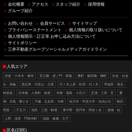
会社概要
アクセス
スタッフ紹介
採用情報
グループ紹介
お問い合わせ
会員サービス
サイトマップ
プライバシーステートメント
個人情報の取り扱いについて
個人情報開示・訂正等 お申し込み方法について
サイトポリシー
三井不動産グループソーシャルメディアガイドライン
人気エリア
赤坂・六本木・麻布
芝公園・虎ノ門・新橋
番町・飯田橋・麹町
白金・白金
台・高輪
恵比寿・代官山・広尾
代々木上原・松濤・代々木
早稲田・落合・
神楽坂
日本橋・人形町・銀座
本郷・湯島・小石川
芝浦・三田・芝
豊
洲・月島・勝どき
戸越・五反田・大崎
祐天寺・学芸大学・自由が丘
駒沢・
用賀・二子玉川
池尻・三宿・駒場
東中野・高円寺・阿佐ヶ谷
成城・砧
上野・浅草・門前仲町
池袋・板橋・王子
区名(23区)