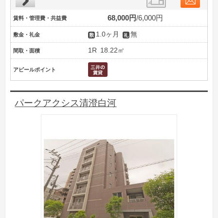
68,000円
6,000円
賃料・管理費・共益費
1.0ヶ月
無
敷金・礼金
1R
18.22㎡
間取・面積
アピールポイント
パークアクシス清澄白河