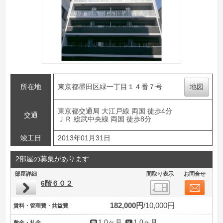
所在地
東京都墨田区緑一丁目１４番７号
地図
東京都交通局 大江戸線 両国 徒歩4分
交通
ＪＲ 総武中央線 両国 徒歩8分
竣工日
2013年01月31日
2部屋の募集があります
部屋詳細
間取り表示
お問合せ
6階６０２
182,000円
10,000円
賃料・管理費・共益費
1.0ヶ月
1.0ヶ月
敷金・礼金