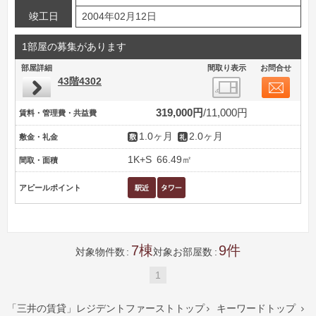
竣工日
2004年02月12日
1部屋の募集があります
部屋詳細
間取り表示
お問合せ
43階4302
319,000円
11,000円
賃料・管理費・共益費
1.0ヶ月
2.0ヶ月
敷金・礼金
1K+S
66.49㎡
間取・面積
アピールポイント
7
9
対象物件数
対象お部屋数
1
「三井の賃貸」レジデントファーストトップ
キーワードトップ

