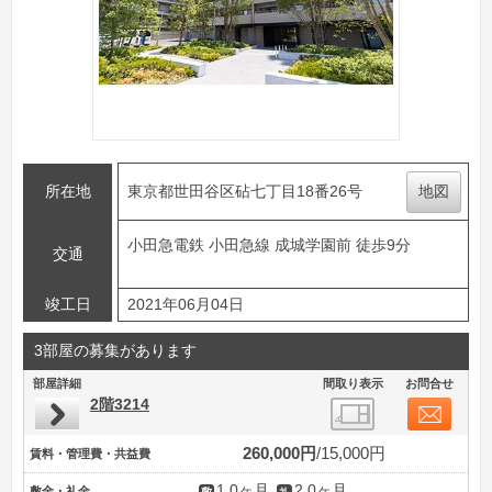
所在地
東京都世田谷区砧七丁目18番26号
地図
小田急電鉄 小田急線 成城学園前 徒歩9分
交通
竣工日
2021年06月04日
3部屋の募集があります
部屋詳細
間取り表示
お問合せ
2階3214
260,000円
15,000円
賃料・管理費・共益費
1.0ヶ月
2.0ヶ月
敷金・礼金