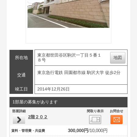
東京都世田谷区駒沢一丁目５番１
所在地
地図
８号
東京急行電鉄 田園都市線 駒沢大学 徒歩2分
交通
竣工日
2014年12月26日
1部屋の募集があります
部屋詳細
間取り表示
お問合せ
2階２０２
300,000円
10,000円
賃料・管理費・共益費