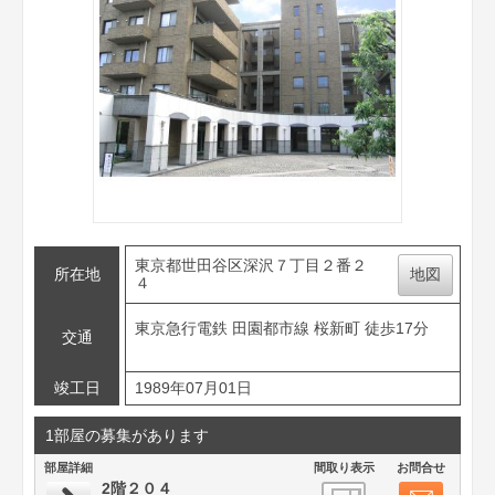
東京都世田谷区深沢７丁目２番２
所在地
地図
４
東京急行電鉄 田園都市線 桜新町 徒歩17分
交通
竣工日
1989年07月01日
1部屋の募集があります
部屋詳細
間取り表示
お問合せ
2階２０４