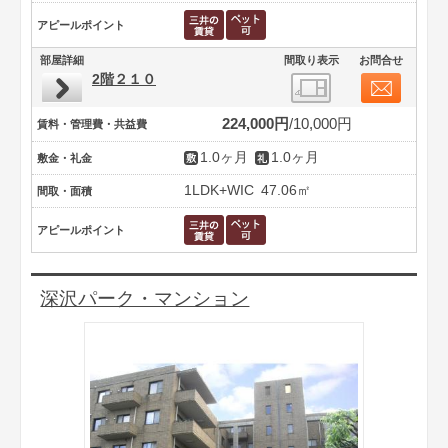
アピールポイント
部屋詳細
間取り表示
お問合せ
2階２１０
224,000円
10,000円
賃料・管理費・共益費
1.0ヶ月
1.0ヶ月
敷金・礼金
1LDK+WIC
47.06㎡
間取・面積
アピールポイント
深沢パーク・マンション