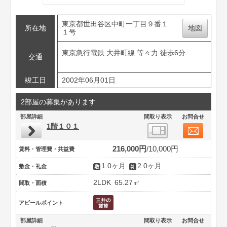
東京都世田谷区中町一丁目９番１
所在地
地図
１号
東京急行電鉄 大井町線 等々力 徒歩6分
交通
竣工日
2002年06月01日
2部屋の募集があります
部屋詳細
間取り表示
お問合せ
1階１０１
216,000円
10,000円
賃料・管理費・共益費
1.0ヶ月
2.0ヶ月
敷金・礼金
2LDK
65.27㎡
間取・面積
アピールポイント
部屋詳細
間取り表示
お問合せ