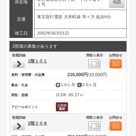
所在地
地図
１号
東京急行電鉄 大井町線 等々力 徒歩6分
交通
竣工日
2002年06月01日
2部屋の募集があります
部屋詳細
間取り表示
お問合せ
1階１０１
216,000円
10,000円
賃料・管理費・共益費
1.0ヶ月
2.0ヶ月
敷金・礼金
2LDK
65.27㎡
間取・面積
アピールポイント
部屋詳細
間取り表示
お問合せ
2階２０８