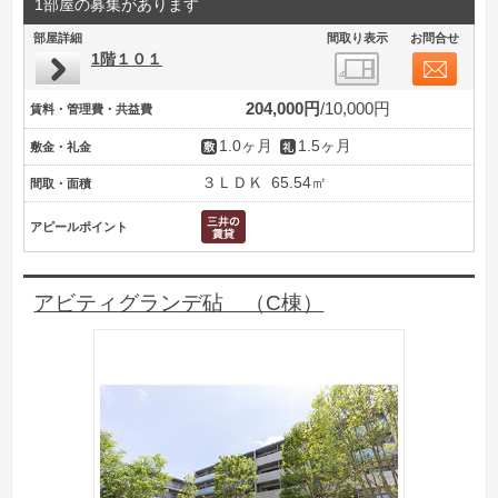
1部屋の募集があります
部屋詳細
間取り表示
お問合せ
1階１０１
204,000円
10,000円
賃料・管理費・共益費
1.0ヶ月
1.5ヶ月
敷金・礼金
３ＬＤＫ
65.54㎡
間取・面積
アピールポイント
アビティグランデ砧 （C棟）