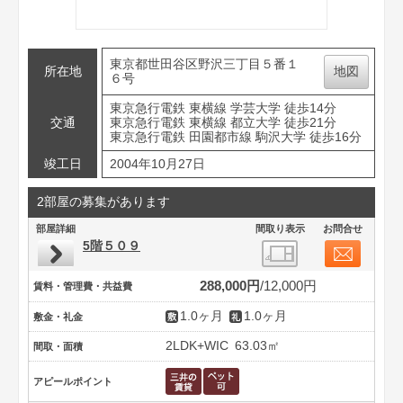
東京都世田谷区野沢三丁目５番１
所在地
地図
６号
東京急行電鉄 東横線 学芸大学 徒歩14分
交通
東京急行電鉄 東横線 都立大学 徒歩21分
東京急行電鉄 田園都市線 駒沢大学 徒歩16分
竣工日
2004年10月27日
2部屋の募集があります
部屋詳細
間取り表示
お問合せ
5階５０９
288,000円
12,000円
賃料・管理費・共益費
1.0ヶ月
1.0ヶ月
敷金・礼金
2LDK+WIC
63.03㎡
間取・面積
アピールポイント