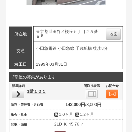
東京都世田谷区桜丘五丁目２５番
所在地
地図
８号
小田急電鉄 小田急線 千歳船橋 徒歩8分
交通
竣工日
1999年03月31日
2部屋の募集があります
部屋詳細
間取り表示
お問合せ
1階１０１
143,000円
8,000円
賃料・管理費・共益費
1.0ヶ月
1.2ヶ月
敷金・礼金
2LD･K
45.76㎡
間取・面積