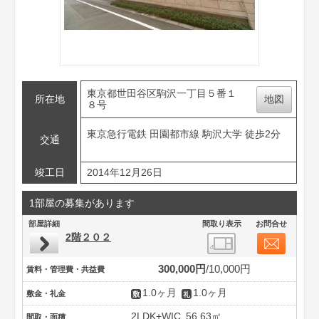
東京都世田谷区駒沢一丁目５番１
所在地
地図
８号
東京急行電鉄 田園都市線 駒沢大学 徒歩2分
交通
竣工日
2014年12月26日
1部屋の募集があります
部屋詳細
間取り表示
お問合せ
2階２０２
300,000円
10,000円
賃料・管理費・共益費
1.0ヶ月
1.0ヶ月
敷金・礼金
2LDK+WIC
56.63㎡
間取・面積