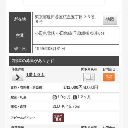
東京都世田谷区桜丘五丁目２５番
所在地
地図
８号
小田急電鉄 小田急線 千歳船橋 徒歩8分
交通
竣工日
1999年03月31日
2部屋の募集があります
部屋詳細
間取り表示
お問合せ
1階１０１
143,000円
8,000円
賃料・管理費・共益費
1.0ヶ月
1.2ヶ月
敷金・礼金
2LD･K
45.76㎡
間取・面積
アピールポイント
部屋詳細
間取り表示
お問合せ