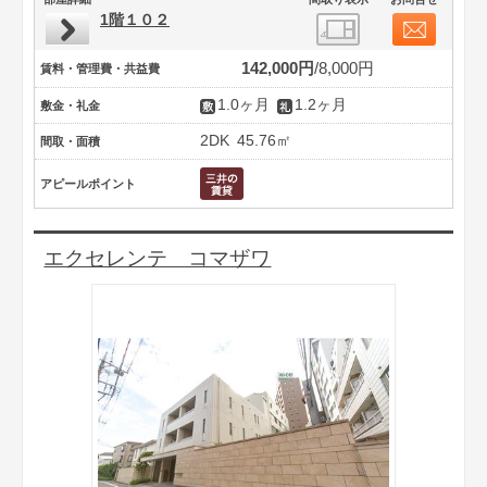
1階１０２
142,000円
8,000円
賃料・管理費・共益費
1.0ヶ月
1.2ヶ月
敷金・礼金
2DK
45.76㎡
間取・面積
アピールポイント
エクセレンテ コマザワ