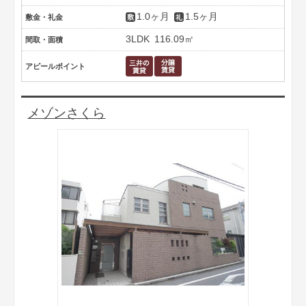
1.0ヶ月
1.5ヶ月
敷金・礼金
3LDK
116.09㎡
間取・面積
アピールポイント
メゾンさくら