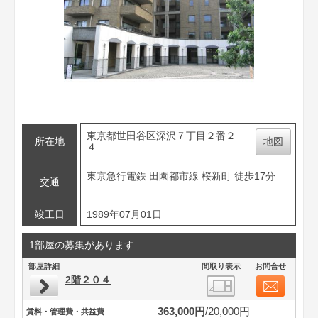
東京都世田谷区深沢７丁目２番２
所在地
地図
４
東京急行電鉄 田園都市線 桜新町 徒歩17分
交通
竣工日
1989年07月01日
1部屋の募集があります
部屋詳細
間取り表示
お問合せ
2階２０４
363,000円
20,000円
賃料・管理費・共益費