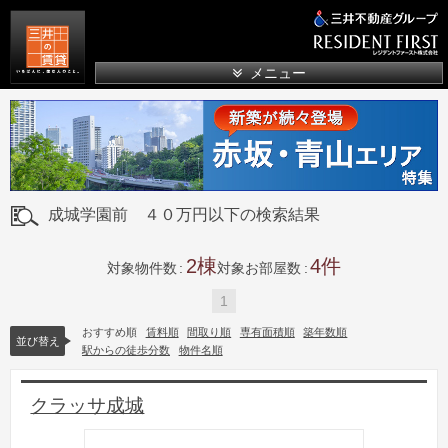
三井の賃貸
メニュー
成城学園前 ４０万円以下の検索結果
2
4
対象物件数
対象お部屋数
1
おすすめ順
賃料順
間取り順
専有面積順
築年数順
並び替え
駅からの徒歩分数
物件名順
クラッサ成城