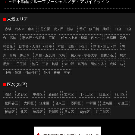
三井不動産グループソーシャルメディアガイドライン
人気エリア
赤坂・六本木・麻布
芝公園・虎ノ門・新橋
番町・飯田橋・麹町
白金・白金
台・高輪
恵比寿・代官山・広尾
代々木上原・松濤・代々木
早稲田・落合・
神楽坂
日本橋・人形町・銀座
本郷・湯島・小石川
芝浦・三田・芝
豊
洲・月島・勝どき
戸越・五反田・大崎
祐天寺・学芸大学・自由が丘
駒沢・
用賀・二子玉川
池尻・三宿・駒場
東中野・高円寺・阿佐ヶ谷
成城・砧
上野・浅草・門前仲町
池袋・板橋・王子
区名(23区)
港区
渋谷区
中央区
新宿区
文京区
千代田区
目黒区
品川区
世田谷区
大田区
江東区
台東区
墨田区
中野区
豊島区
杉並区
板橋区
北区
練馬区
荒川区
足立区
葛飾区
江戸川区