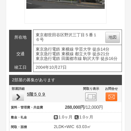
東京都世田谷区野沢三丁目５番１
所在地
地図
６号
東京急行電鉄 東横線 学芸大学 徒歩14分
交通
東京急行電鉄 東横線 都立大学 徒歩21分
東京急行電鉄 田園都市線 駒沢大学 徒歩16分
竣工日
2004年10月27日
2部屋の募集があります
部屋詳細
間取り表示
お問合せ
5階５０９
288,000円
12,000円
賃料・管理費・共益費
1.0ヶ月
1.0ヶ月
敷金・礼金
2LDK+WIC
63.03㎡
間取・面積