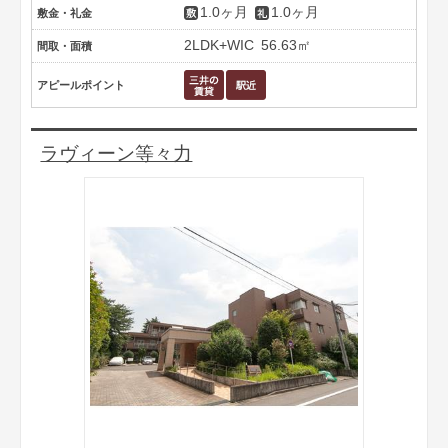
1.0ヶ月
1.0ヶ月
敷金・礼金
2LDK+WIC
56.63㎡
間取・面積
アピールポイント
ラヴィーン等々力