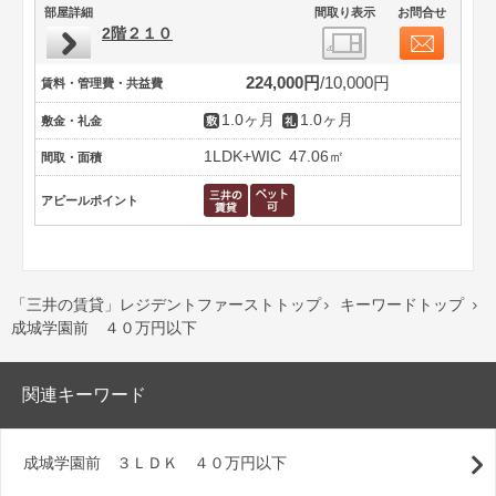
部屋詳細
間取り表示
お問合せ
2階２１０
224,000円
10,000円
賃料・管理費・共益費
1.0ヶ月
1.0ヶ月
敷金・礼金
1LDK+WIC
47.06㎡
間取・面積
アピールポイント
「三井の賃貸」レジデントファーストトップ
キーワードトップ


成城学園前 ４０万円以下
関連キーワード
成城学園前 ３ＬＤＫ ４０万円以下