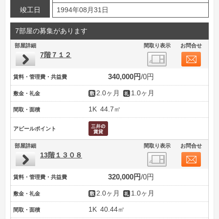
竣工日
1994年08月31日
7部屋の募集があります
部屋詳細
間取り表示
お問合せ
7階７１２
340,000円
0円
賃料・管理費・共益費
2.0ヶ月
1.0ヶ月
敷金・礼金
1K
44.7㎡
間取・面積
アピールポイント
部屋詳細
間取り表示
お問合せ
13階１３０８
320,000円
0円
賃料・管理費・共益費
2.0ヶ月
1.0ヶ月
敷金・礼金
1K
40.44㎡
間取・面積