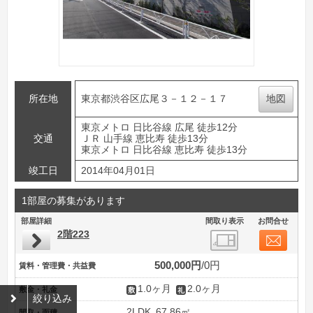
所在地
東京都渋谷区広尾３－１２－１７
地図
東京メトロ 日比谷線 広尾 徒歩12分
交通
ＪＲ 山手線 恵比寿 徒歩13分
東京メトロ 日比谷線 恵比寿 徒歩13分
竣工日
2014年04月01日
1部屋の募集があります
部屋詳細
間取り表示
お問合せ
2階223
500,000円
0円
賃料・管理費・共益費
1.0ヶ月
2.0ヶ月
敷金・礼金
絞り込み
2LDK
67.86㎡
間取・面積