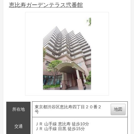
恵比寿ガーデンテラス弐番館
東京都渋谷区恵比寿四丁目２０番２
所在地
地図
号
ＪＲ 山手線 恵比寿 徒歩10分
交通
ＪＲ 山手線 目黒 徒歩15分