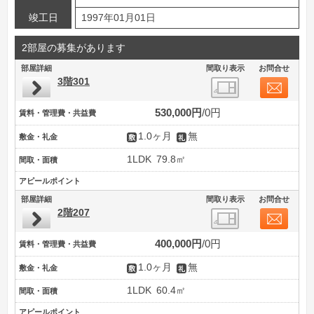
竣工日
1997年01月01日
2部屋の募集があります
部屋詳細
間取り表示
お問合せ
3階301
530,000円
0円
賃料・管理費・共益費
1.0ヶ月
無
敷金・礼金
1LDK
79.8㎡
間取・面積
アピールポイント
部屋詳細
間取り表示
お問合せ
2階207
400,000円
0円
賃料・管理費・共益費
1.0ヶ月
無
敷金・礼金
1LDK
60.4㎡
間取・面積
アピールポイント