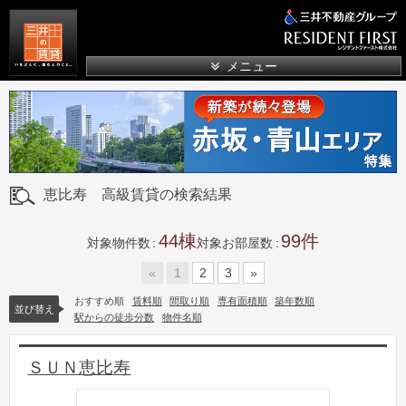
三井の賃貸
メニュー
恵比寿 高級賃貸の検索結果
44
99
対象物件数
対象お部屋数
«
1
2
3
»
おすすめ順
賃料順
間取り順
専有面積順
築年数順
並び替え
駅からの徒歩分数
物件名順
ＳＵＮ恵比寿