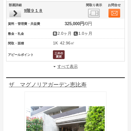
部屋詳細
間取り表示
お問合せ
9階９１８
325,000円
0円
賃料・管理費・共益費
2.0ヶ月
1.0ヶ月
敷金・礼金
1K
42.96㎡
間取・面積
アピールポイント
すべて表示
ザ マグノリアガーデン恵比寿