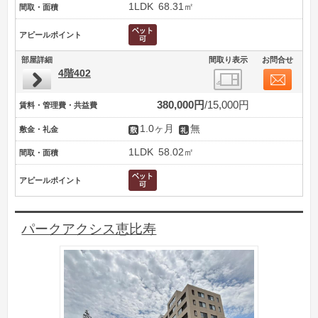
1LDK
68.31㎡
間取・面積
アピールポイント
部屋詳細
間取り表示
お問合せ
4階402
380,000円
15,000円
賃料・管理費・共益費
1.0ヶ月
無
敷金・礼金
1LDK
58.02㎡
間取・面積
アピールポイント
パークアクシス恵比寿