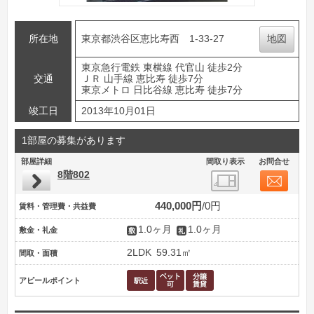
所在地
東京都渋谷区恵比寿西 1-33-27
地図
東京急行電鉄 東横線 代官山 徒歩2分
交通
ＪＲ 山手線 恵比寿 徒歩7分
東京メトロ 日比谷線 恵比寿 徒歩7分
竣工日
2013年10月01日
1部屋の募集があります
部屋詳細
間取り表示
お問合せ
8階802
440,000円
0円
賃料・管理費・共益費
1.0ヶ月
1.0ヶ月
敷金・礼金
2LDK
59.31㎡
間取・面積
アピールポイント