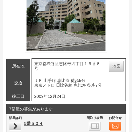
東京都渋谷区恵比寿四丁目１６番６
所在地
地図
号
ＪＲ 山手線 恵比寿 徒歩5分
交通
東京メトロ 日比谷線 恵比寿 徒歩7分
竣工日
2009年12月24日
7部屋の募集があります
部屋詳細
間取り表示
お問合せ
5階５０４