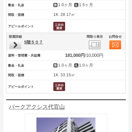
1.0ヶ月
1.5ヶ月
敷金・礼金
1K
28.17㎡
間取・面積
アピールポイント
部屋詳細
間取り表示
お問合せ
5階５０７
181,000円
10,000円
賃料・管理費・共益費
1.0ヶ月
1.0ヶ月
敷金・礼金
1K
33.15㎡
間取・面積
アピールポイント
パークアクシス代官山