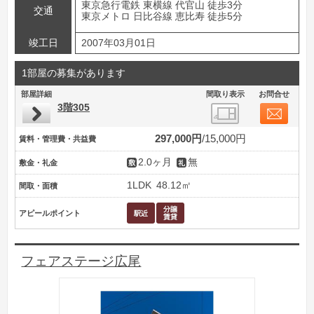
東京急行電鉄 東横線 代官山 徒歩3分
交通
東京メトロ 日比谷線 恵比寿 徒歩5分
竣工日
2007年03月01日
1部屋の募集があります
部屋詳細
間取り表示
お問合せ
3階305
297,000円
15,000円
賃料・管理費・共益費
2.0ヶ月
無
敷金・礼金
1LDK
48.12㎡
間取・面積
アピールポイント
フェアステージ広尾