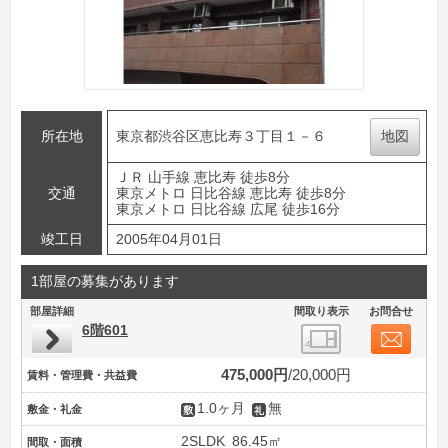
所在地
東京都渋谷区恵比寿３丁目１－６
地図
ＪＲ 山手線 恵比寿 徒歩8分
交通
東京メトロ 日比谷線 恵比寿 徒歩8分
東京メトロ 日比谷線 広尾 徒歩16分
竣工日
2005年04月01日
1部屋の募集があります
部屋詳細
間取り表示
お問合せ
6階601
475,000円
20,000円
賃料・管理費・共益費
1.0ヶ月
無
敷金・礼金
2SLDK
86.45㎡
間取・面積