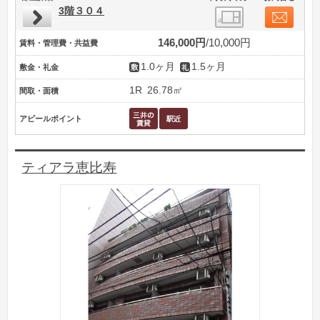
3階３０４
146,000円
10,000円
賃料・管理費・共益費
1.0ヶ月
1.5ヶ月
敷金・礼金
1R
26.78㎡
間取・面積
アピールポイント
ティアラ恵比寿