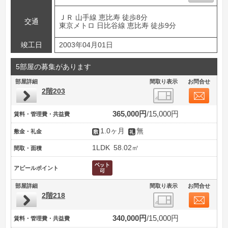
ＪＲ 山手線 恵比寿 徒歩8分
交通
東京メトロ 日比谷線 恵比寿 徒歩9分
竣工日
2003年04月01日
5部屋の募集があります
部屋詳細
間取り表示
お問合せ
2階203
365,000円
15,000円
賃料・管理費・共益費
1.0ヶ月
無
敷金・礼金
1LDK
58.02㎡
間取・面積
アピールポイント
部屋詳細
間取り表示
お問合せ
2階218
340,000円
15,000円
賃料・管理費・共益費