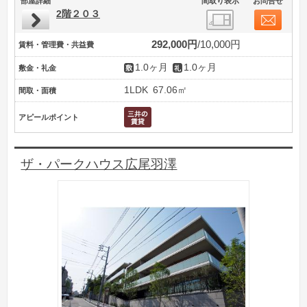
部屋詳細
間取り表示
お問合せ
2階２０３
292,000円
10,000円
賃料・管理費・共益費
1.0ヶ月
1.0ヶ月
敷金・礼金
1LDK
67.06㎡
間取・面積
アピールポイント
ザ・パークハウス広尾羽澤