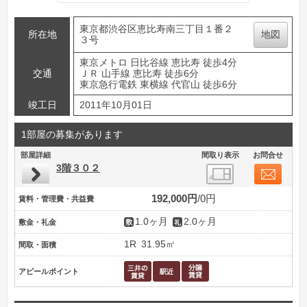
東京都渋谷区恵比寿南三丁目１番２
所在地
地図
３号
東京メトロ 日比谷線 恵比寿 徒歩4分
交通
ＪＲ 山手線 恵比寿 徒歩6分
東京急行電鉄 東横線 代官山 徒歩6分
竣工日
2011年10月01日
1部屋の募集があります
部屋詳細
間取り表示
お問合せ
3階３０２
192,000円
0円
賃料・管理費・共益費
1.0ヶ月
2.0ヶ月
敷金・礼金
1R
31.95㎡
間取・面積
アピールポイント