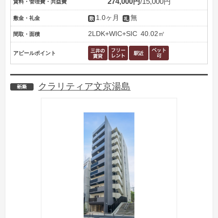
274,000円
15,000円
賃料・管理費・共益費
1.0ヶ月
無
敷金・礼金
2LDK+WIC+SIC
40.02㎡
間取・面積
アピールポイント
クラリティア文京湯島
新築