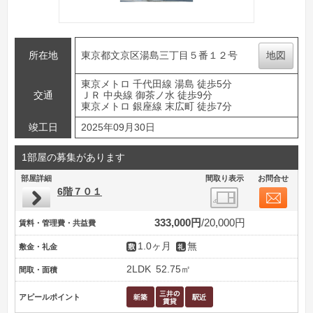
所在地
東京都文京区湯島三丁目５番１２号
地図
東京メトロ 千代田線 湯島 徒歩5分
交通
ＪＲ 中央線 御茶ノ水 徒歩9分
東京メトロ 銀座線 末広町 徒歩7分
竣工日
2025年09月30日
1部屋の募集があります
部屋詳細
間取り表示
お問合せ
6階７０１
333,000円
20,000円
賃料・管理費・共益費
1.0ヶ月
無
敷金・礼金
2LDK
52.75㎡
間取・面積
アピールポイント