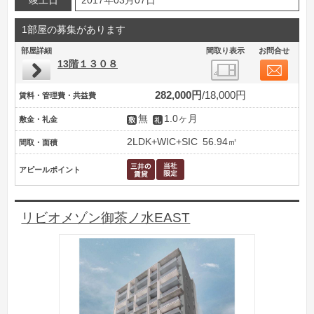
竣工日
2017年03月07日
1部屋の募集があります
部屋詳細
間取り表示
お問合せ
13階１３０８
282,000円
18,000円
賃料・管理費・共益費
無
1.0ヶ月
敷金・礼金
2LDK+WIC+SIC
56.94㎡
間取・面積
アピールポイント
リビオメゾン御茶ノ水EAST