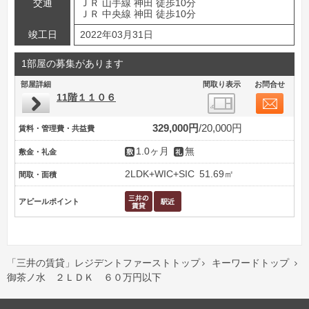
交通
ＪＲ 山手線 神田 徒歩10分
ＪＲ 中央線 神田 徒歩10分
竣工日
2022年03月31日
1部屋の募集があります
部屋詳細
間取り表示
お問合せ
11階１１０６
329,000円
20,000円
賃料・管理費・共益費
1.0ヶ月
無
敷金・礼金
2LDK+WIC+SIC
51.69㎡
間取・面積
アピールポイント
「三井の賃貸」レジデントファーストトップ
キーワードトップ


御茶ノ水 ２ＬＤＫ ６０万円以下