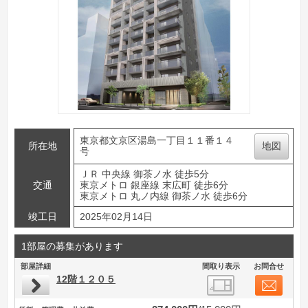
東京都文京区湯島一丁目１１番１４
所在地
地図
号
ＪＲ 中央線 御茶ノ水 徒歩5分
交通
東京メトロ 銀座線 末広町 徒歩6分
東京メトロ 丸ノ内線 御茶ノ水 徒歩6分
竣工日
2025年02月14日
1部屋の募集があります
部屋詳細
間取り表示
お問合せ
12階１２０５