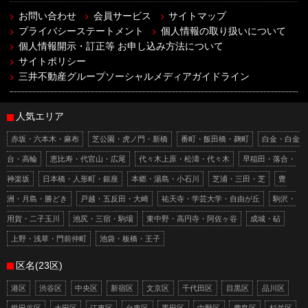
お問い合わせ
会員サービス
サイトマップ
プライバシーステートメント
個人情報の取り扱いについて
個人情報開示・訂正等 お申し込み方法について
サイトポリシー
三井不動産グループソーシャルメディアガイドライン
人気エリア
赤坂・六本木・麻布
芝公園・虎ノ門・新橋
番町・飯田橋・麹町
白金・白金
台・高輪
恵比寿・代官山・広尾
代々木上原・松濤・代々木
早稲田・落合・
神楽坂
日本橋・人形町・銀座
本郷・湯島・小石川
芝浦・三田・芝
豊
洲・月島・勝どき
戸越・五反田・大崎
祐天寺・学芸大学・自由が丘
駒沢・
用賀・二子玉川
池尻・三宿・駒場
東中野・高円寺・阿佐ヶ谷
成城・砧
上野・浅草・門前仲町
池袋・板橋・王子
区名(23区)
港区
渋谷区
中央区
新宿区
文京区
千代田区
目黒区
品川区
世田谷区
大田区
江東区
台東区
墨田区
中野区
豊島区
杉並区