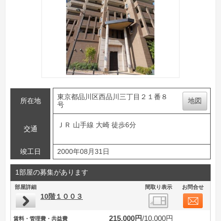
東京都品川区西品川三丁目２１番８
所在地
地図
号
ＪＲ 山手線 大崎 徒歩6分
交通
竣工日
2000年08月31日
1部屋の募集があります
部屋詳細
間取り表示
お問合せ
10階１００３
215,000円
10,000円
賃料・管理費・共益費