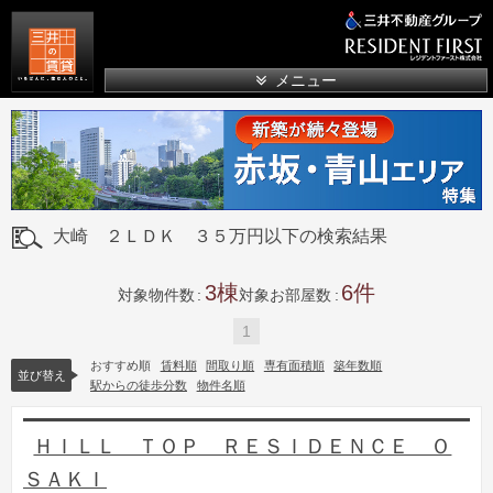
三井の賃貸
メニュー
大崎 ２ＬＤＫ ３５万円以下の検索結果
3
6
対象物件数
対象お部屋数
1
おすすめ順
賃料順
間取り順
専有面積順
築年数順
並び替え
駅からの徒歩分数
物件名順
ＨＩＬＬ ＴＯＰ ＲＥＳＩＤＥＮＣＥ Ｏ
ＳＡＫＩ