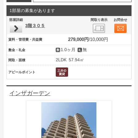
1部屋の募集があります
部屋詳細
間取り表示
お問合せ
3階３０５
279,000円
10,000円
賃料・管理費・共益費
1.0ヶ月
無
敷金・礼金
2LDK
57.94㎡
間取・面積
アピールポイント
インザガーデン