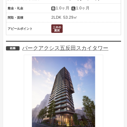
1.0ヶ月
1.0ヶ月
敷金・礼金
2LDK
53.29㎡
間取・面積
アピールポイント
パークアクシス五反田スカイタワー
新築