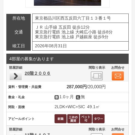
所在地
東京都品川区西五反田六丁目１３番１号
ＪＲ 山手線 五反田 徒歩12分
交通
東京急行電鉄 池上線 大崎広小路 徒歩8分
東京急行電鉄 池上線 戸越銀座 徒歩9分
竣工日
2026年08月31日
4部屋の募集があります
部屋詳細
間取り表示
お問合せ
20階２００６
287,000円
20,000円
賃料・管理費・共益費
1.0ヶ月
無
敷金・礼金
2LDK+WIC+SIC
49.1㎡
間取・面積
アピールポイント
部屋詳細
間取り表示
お問合せ