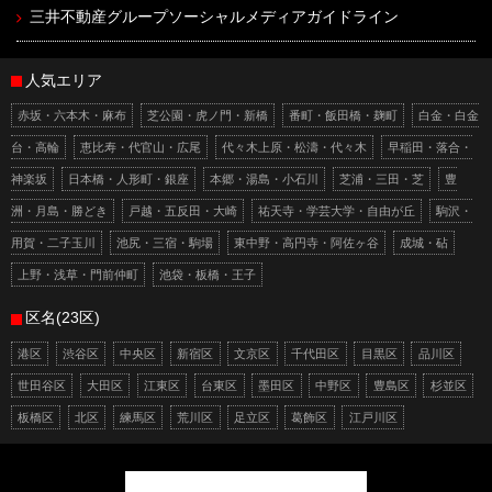
三井不動産グループソーシャルメディアガイドライン
人気エリア
赤坂・六本木・麻布
芝公園・虎ノ門・新橋
番町・飯田橋・麹町
白金・白金
台・高輪
恵比寿・代官山・広尾
代々木上原・松濤・代々木
早稲田・落合・
神楽坂
日本橋・人形町・銀座
本郷・湯島・小石川
芝浦・三田・芝
豊
洲・月島・勝どき
戸越・五反田・大崎
祐天寺・学芸大学・自由が丘
駒沢・
用賀・二子玉川
池尻・三宿・駒場
東中野・高円寺・阿佐ヶ谷
成城・砧
上野・浅草・門前仲町
池袋・板橋・王子
区名(23区)
港区
渋谷区
中央区
新宿区
文京区
千代田区
目黒区
品川区
世田谷区
大田区
江東区
台東区
墨田区
中野区
豊島区
杉並区
板橋区
北区
練馬区
荒川区
足立区
葛飾区
江戸川区