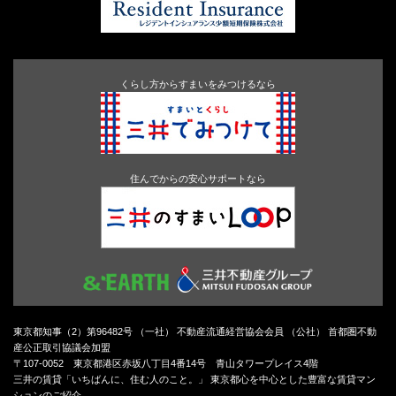
くらし方からすまいをみつけるなら
住んでからの安心サポートなら
東京都知事（2）第96482号 （一社） 不動産流通経営協会会員 （公社） 首都圏不動
産公正取引協議会加盟
〒107-0052 東京都港区赤坂八丁目4番14号 青山タワープレイス4階
三井の賃貸「いちばんに、住む人のこと。」 東京都心を中心とした豊富な賃貸マン
ションのご紹介。