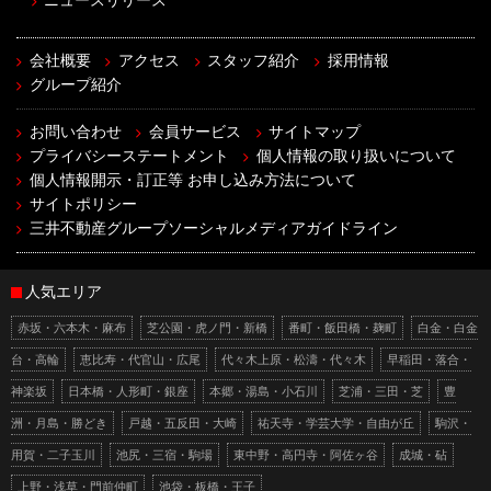
ニュースリリース
会社概要
アクセス
スタッフ紹介
採用情報
グループ紹介
お問い合わせ
会員サービス
サイトマップ
プライバシーステートメント
個人情報の取り扱いについて
個人情報開示・訂正等 お申し込み方法について
サイトポリシー
三井不動産グループソーシャルメディアガイドライン
人気エリア
赤坂・六本木・麻布
芝公園・虎ノ門・新橋
番町・飯田橋・麹町
白金・白金
台・高輪
恵比寿・代官山・広尾
代々木上原・松濤・代々木
早稲田・落合・
神楽坂
日本橋・人形町・銀座
本郷・湯島・小石川
芝浦・三田・芝
豊
洲・月島・勝どき
戸越・五反田・大崎
祐天寺・学芸大学・自由が丘
駒沢・
用賀・二子玉川
池尻・三宿・駒場
東中野・高円寺・阿佐ヶ谷
成城・砧
上野・浅草・門前仲町
池袋・板橋・王子