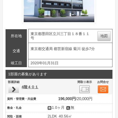
東京都墨田区立川三丁目１８番１１
所在地
地図
号
東京都交通局 都営新宿線 菊川 徒歩7分
交通
竣工日
2020年01月31日
1部屋の募集があります
部屋詳細
間取り表示
お問合せ
4階４０１
196,000円
20,000円
賃料・管理費・共益費
1.0ヶ月
無
敷金・礼金
2LDK
40.56㎡
間取・面積