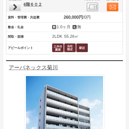
6階６０２
260,000円
0円
賃料・管理費・共益費
1.0ヶ月
無
敷金・礼金
2LDK
55.26㎡
間取・面積
アピールポイント
アーバネックス菊川