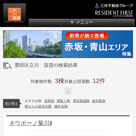
三井の賃貸
メニュー
墨田区立川 賃貸の検索結果
3
12
対象物件数
対象お部屋数
1
おすすめ順
賃料順
間取り順
専有面積順
築年数順
並び替え
駅からの徒歩分数
物件名順
ネウボーノ菊川Ⅱ