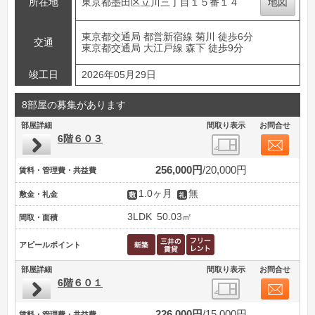
所在地
東京都墨田区立川三丁目１５番１４
地図
東京都交通局 都営新宿線 菊川 徒歩6分
交通
東京都交通局 大江戸線 森下 徒歩9分
竣工日
2026年05月29日
8部屋の募集があります
部屋詳細
間取り表示
お問合せ
6階６０３
256,000円
20,000円
賃料・管理費・共益費
1.0ヶ月
無
敷金・礼金
3LDK
50.03㎡
間取・面積
アピールポイント
部屋詳細
間取り表示
お問合せ
6階６０１
226,000円
15,000円
賃料・管理費・共益費