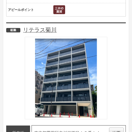
アピールポイント
リテラス菊川
新築