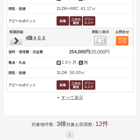
2LDK+WIC
41.17㎡
間取・面積
アピールポイント
部屋詳細
間取り表示
お問合せ
4階４０３
254,000円
20,000円
賃料・管理費・共益費
1.0ヶ月
無
敷金・礼金
3LDK
50.03㎡
間取・面積
アピールポイント
すべて表示
3
12
対象物件数
対象お部屋数
1