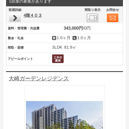
1部屋の募集があります
部屋詳細
間取り表示
お問合せ
4階４０３
343,000円
0円
賃料・管理費・共益費
1.0ヶ月
1.0ヶ月
敷金・礼金
3LDK
81.9㎡
間取・面積
アピールポイント
大崎ガーデンレジデンス