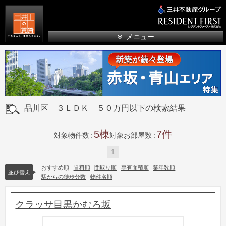
三井の賃貸
メニュー
品川区 ３ＬＤＫ ５０万円以下の検索結果
5
7
対象物件数
対象お部屋数
1
おすすめ順
賃料順
間取り順
専有面積順
築年数順
並び替え
駅からの徒歩分数
物件名順
クラッサ目黒かむろ坂