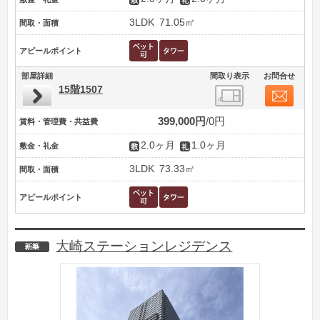
3LDK
71.05㎡
間取・面積
アピールポイント
部屋詳細
間取り表示
お問合せ
15階1507
399,000円
0円
賃料・管理費・共益費
2.0ヶ月
1.0ヶ月
敷金・礼金
3LDK
73.33㎡
間取・面積
アピールポイント
大崎ステーションレジデンス
新築