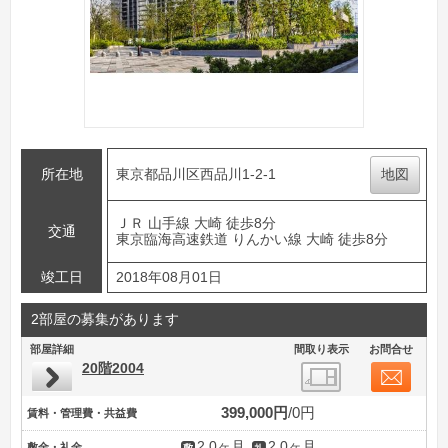
所在地
東京都品川区西品川1-2-1
地図
ＪＲ 山手線 大崎 徒歩8分
交通
東京臨海高速鉄道 りんかい線 大崎 徒歩8分
竣工日
2018年08月01日
2部屋の募集があります
部屋詳細
間取り表示
お問合せ
20階2004
399,000円
0円
賃料・管理費・共益費
2.0ヶ月
2.0ヶ月
敷金・礼金