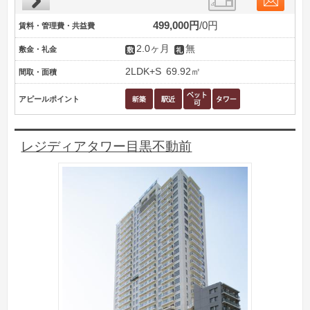
499,000円
0円
賃料・管理費・共益費
2.0ヶ月
無
敷金・礼金
2LDK+S
69.92㎡
間取・面積
アピールポイント
レジディアタワー目黒不動前