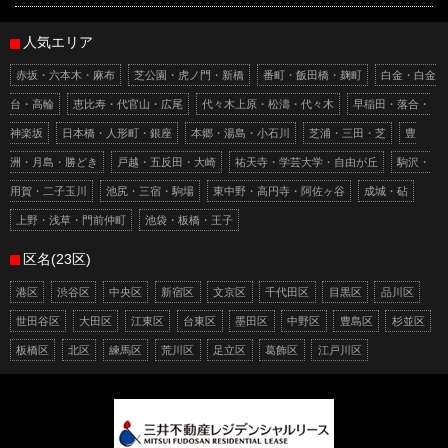
人気エリア
赤坂・六本木・麻布
芝公園・虎ノ門・新橋
番町・飯田橋・麹町
白金・白金
台・高輪
恵比寿・代官山・広尾
代々木上原・松濤・代々木
早稲田・落合・
神楽坂
日本橋・人形町・銀座
本郷・湯島・小石川
芝浦・三田・芝
豊
洲・月島・勝どき
戸越・五反田・大崎
祐天寺・学芸大学・自由が丘
駒沢・
用賀・二子玉川
池尻・三宿・駒場
東中野・高円寺・阿佐ヶ谷
成城・砧
上野・浅草・門前仲町
池袋・板橋・王子
区名(23区)
港区
渋谷区
中央区
新宿区
文京区
千代田区
目黒区
品川区
世田谷区
大田区
江東区
台東区
墨田区
中野区
豊島区
杉並区
板橋区
北区
練馬区
荒川区
足立区
葛飾区
江戸川区