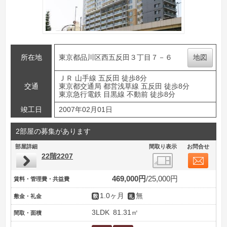
所在地
東京都品川区西五反田３丁目７－６
地図
ＪＲ 山手線 五反田 徒歩8分
交通
東京都交通局 都営浅草線 五反田 徒歩8分
東京急行電鉄 目黒線 不動前 徒歩8分
竣工日
2007年02月01日
2部屋の募集があります
部屋詳細
間取り表示
お問合せ
22階2207
469,000円
25,000円
賃料・管理費・共益費
1.0ヶ月
無
敷金・礼金
3LDK
81.31㎡
間取・面積