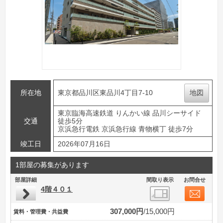
所在地
東京都品川区東品川4丁目7-10
地図
東京臨海高速鉄道 りんかい線 品川シーサイド
交通
徒歩5分
京浜急行電鉄 京浜急行線 青物横丁 徒歩7分
竣工日
2026年07月16日
1部屋の募集があります
部屋詳細
間取り表示
お問合せ
4階４０１
307,000円
15,000円
賃料・管理費・共益費