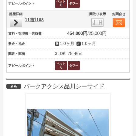
アピールポイント
部屋詳細
間取り表示
お問合せ
11階1108
454,000円
25,000円
賃料・管理費・共益費
1.0ヶ月
1.0ヶ月
敷金・礼金
3LDK
78.46㎡
間取・面積
アピールポイント
パークアクシス品川シーサイド
新築