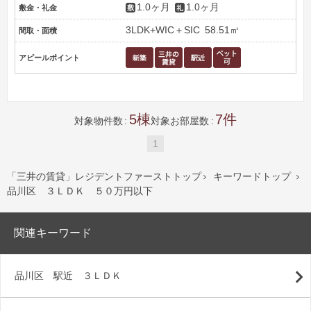
1.0ヶ月
1.0ヶ月
敷金・礼金
3LDK+WIC＋SIC
58.51㎡
間取・面積
アピールポイント
5
7
対象物件数
対象お部屋数
1
「三井の賃貸」レジデントファーストトップ
キーワードトップ


品川区 ３ＬＤＫ ５０万円以下
関連キーワード
品川区 駅近 ３ＬＤＫ