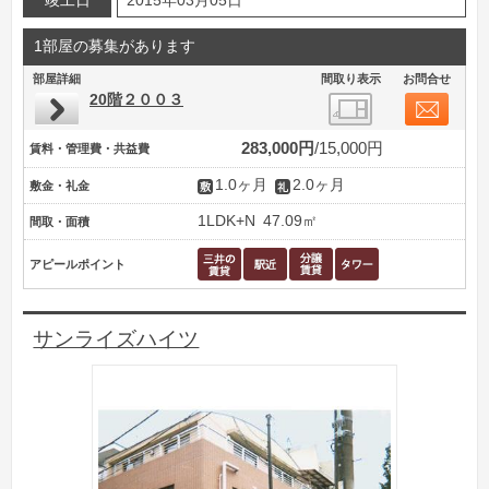
竣工日
2015年03月05日
1部屋の募集があります
部屋詳細
間取り表示
お問合せ
20階２００３
283,000円
15,000円
賃料・管理費・共益費
1.0ヶ月
2.0ヶ月
敷金・礼金
1LDK+N
47.09㎡
間取・面積
アピールポイント
サンライズハイツ