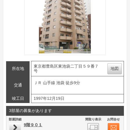
東京都豊島区東池袋二丁目５９番７
所在地
地図
号
ＪＲ 山手線 池袋 徒歩9分
交通
竣工日
1997年12月19日
3部屋の募集があります
部屋詳細
間取り表示
お問合せ
9階９０１