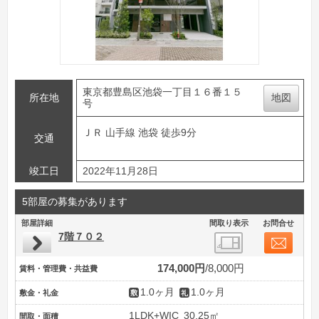
東京都豊島区池袋一丁目１６番１５
所在地
地図
号
ＪＲ 山手線 池袋 徒歩9分
交通
竣工日
2022年11月28日
5部屋の募集があります
部屋詳細
間取り表示
お問合せ
7階７０２
174,000円
8,000円
賃料・管理費・共益費
1.0ヶ月
1.0ヶ月
敷金・礼金
1LDK+WIC
30.25㎡
間取・面積