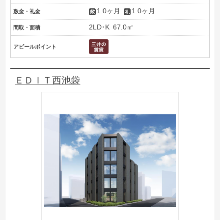
1.0ヶ月
1.0ヶ月
敷金・礼金
2LD･K
67.0㎡
間取・面積
アピールポイント
ＥＤＩＴ西池袋