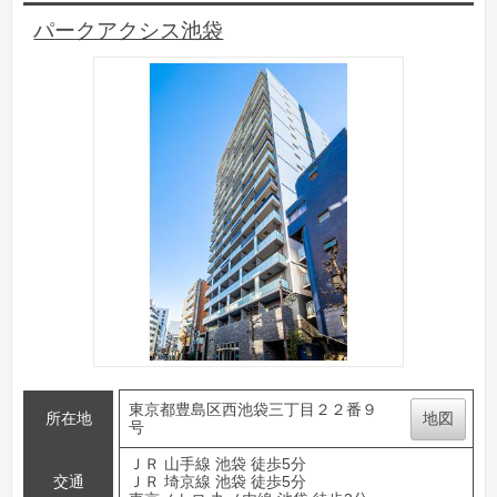
パークアクシス池袋
東京都豊島区西池袋三丁目２２番９
所在地
地図
号
ＪＲ 山手線 池袋 徒歩5分
交通
ＪＲ 埼京線 池袋 徒歩5分