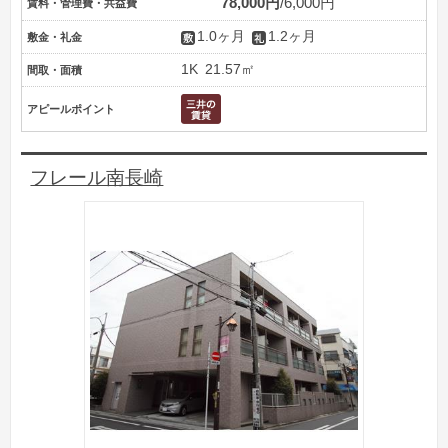
78,000円
6,000円
賃料・管理費・共益費
1.0ヶ月
1.2ヶ月
敷金・礼金
1K
21.57㎡
間取・面積
アピールポイント
フレール南長崎