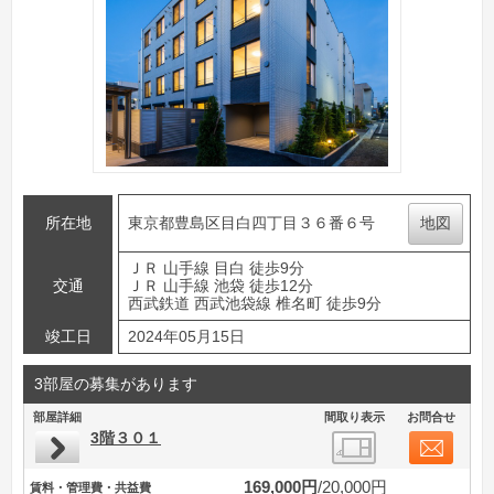
所在地
東京都豊島区目白四丁目３６番６号
地図
ＪＲ 山手線 目白 徒歩9分
交通
ＪＲ 山手線 池袋 徒歩12分
西武鉄道 西武池袋線 椎名町 徒歩9分
竣工日
2024年05月15日
3部屋の募集があります
部屋詳細
間取り表示
お問合せ
3階３０１
169,000円
20,000円
賃料・管理費・共益費