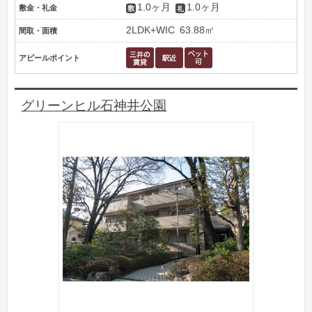
1.0ヶ月
1.0ヶ月
敷金・礼金
2LDK+WIC
63.88㎡
間取・面積
アピールポイント
グリーンヒル石神井公園