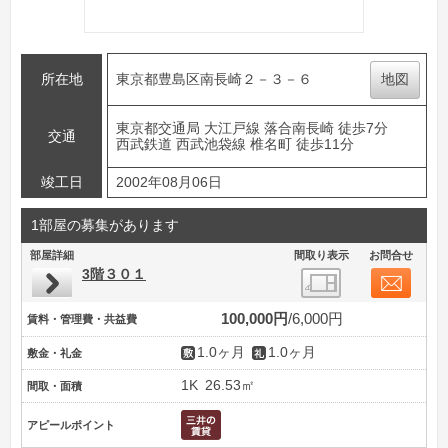
所在地
東京都豊島区南長崎２－３－６
地図
東京都交通局 大江戸線 落合南長崎 徒歩7分
交通
西武鉄道 西武池袋線 椎名町 徒歩11分
竣工日
2002年08月06日
1部屋の募集があります
部屋詳細
間取り表示
お問合せ
3階３０１
100,000円
6,000円
賃料・管理費・共益費
1.0ヶ月
1.0ヶ月
敷金・礼金
1K
26.53㎡
間取・面積
アピールポイント