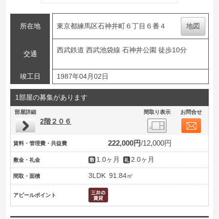
所在地
東京都練馬区石神井町６丁目６番４
地図
西武鉄道 西武池袋線 石神井公園 徒歩10分
交通
竣工日
1987年04月02日
1部屋の募集があります
部屋詳細
間取り表示
お問合せ
2階２０６
222,000円
12,000円
賃料・管理費・共益費
1.0ヶ月
2.0ヶ月
敷金・礼金
3LDK
91.84㎡
間取・面積
アピールポイント