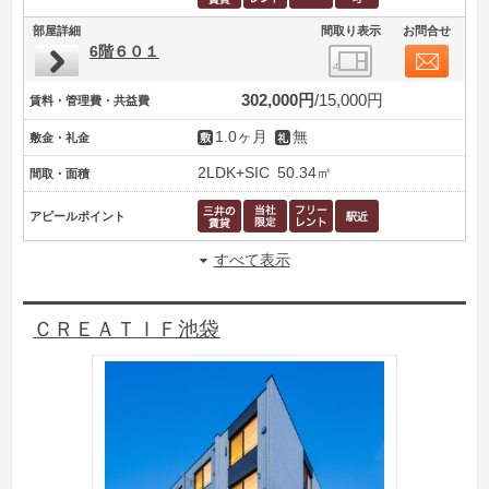
部屋詳細
間取り表示
お問合せ
6階６０１
302,000円
15,000円
賃料・管理費・共益費
1.0ヶ月
無
敷金・礼金
2LDK+SIC
50.34㎡
間取・面積
アピールポイント
すべて表示
ＣＲＥＡＴＩＦ池袋