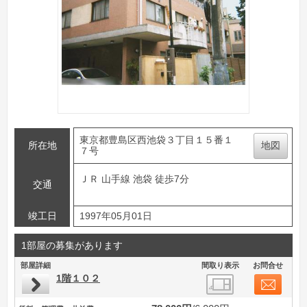
東京都豊島区西池袋３丁目１５番１
所在地
地図
７号
ＪＲ 山手線 池袋 徒歩7分
交通
竣工日
1997年05月01日
1部屋の募集があります
部屋詳細
間取り表示
お問合せ
1階１０２