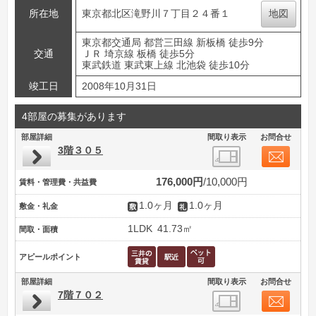
所在地
東京都北区滝野川７丁目２４番１
地図
東京都交通局 都営三田線 新板橋 徒歩9分
交通
ＪＲ 埼京線 板橋 徒歩5分
東武鉄道 東武東上線 北池袋 徒歩10分
竣工日
2008年10月31日
4部屋の募集があります
部屋詳細
間取り表示
お問合せ
3階３０５
176,000円
10,000円
賃料・管理費・共益費
1.0ヶ月
1.0ヶ月
敷金・礼金
1LDK
41.73㎡
間取・面積
アピールポイント
部屋詳細
間取り表示
お問合せ
7階７０２