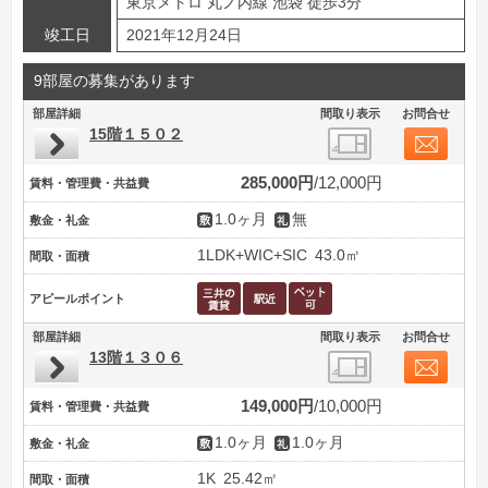
東京メトロ 丸ノ内線 池袋 徒歩3分
竣工日
2021年12月24日
9部屋の募集があります
部屋詳細
間取り表示
お問合せ
15階１５０２
285,000円
12,000円
賃料・管理費・共益費
1.0ヶ月
無
敷金・礼金
1LDK+WIC+SIC
43.0㎡
間取・面積
アピールポイント
部屋詳細
間取り表示
お問合せ
13階１３０６
149,000円
10,000円
賃料・管理費・共益費
1.0ヶ月
1.0ヶ月
敷金・礼金
1K
25.42㎡
間取・面積