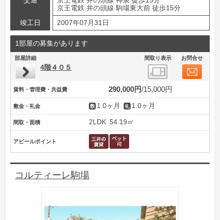
交通
京王電鉄 井の頭線 神泉 徒歩15分
京王電鉄 井の頭線 駒場東大前 徒歩15分
竣工日
2007年07月31日
1部屋の募集があります
部屋詳細
間取り表示
お問合せ
4階４０５
290,000円
15,000円
賃料・管理費・共益費
1.0ヶ月
1.0ヶ月
敷金・礼金
2LDK
54.19㎡
間取・面積
アピールポイント
コルティーレ駒場