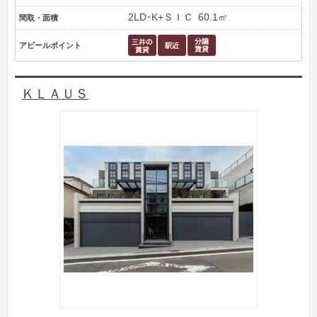
2LD･K+ＳＩＣ
60.1㎡
間取・面積
アピールポイント
ＫＬＡＵＳ