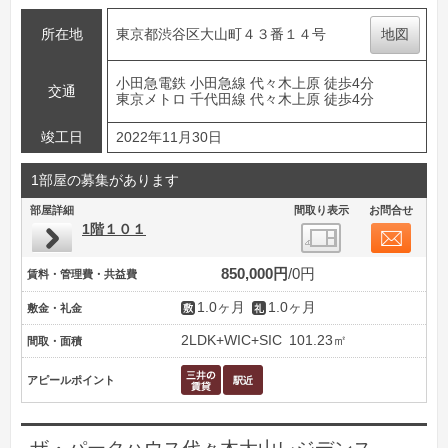
所在地
東京都渋谷区大山町４３番１４号
地図
小田急電鉄 小田急線 代々木上原 徒歩4分
交通
東京メトロ 千代田線 代々木上原 徒歩4分
竣工日
2022年11月30日
1部屋の募集があります
部屋詳細
間取り表示
お問合せ
1階１０１
850,000円
0円
賃料・管理費・共益費
1.0ヶ月
1.0ヶ月
敷金・礼金
2LDK+WIC+SIC
101.23㎡
間取・面積
アピールポイント