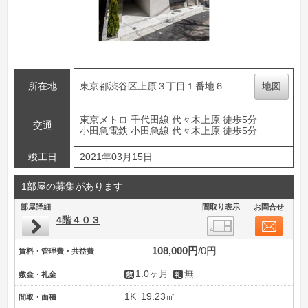
所在地
東京都渋谷区上原３丁目１番地６
地図
東京メトロ 千代田線 代々木上原 徒歩5分
交通
小田急電鉄 小田急線 代々木上原 徒歩5分
竣工日
2021年03月15日
1部屋の募集があります
部屋詳細
間取り表示
お問合せ
4階４０３
108,000円
0円
賃料・管理費・共益費
1.0ヶ月
無
敷金・礼金
1K
19.23㎡
間取・面積