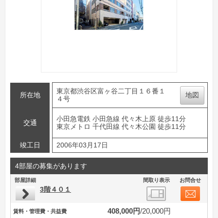
東京都渋谷区富ヶ谷二丁目１６番１
所在地
地図
４号
小田急電鉄 小田急線 代々木上原 徒歩11分
交通
東京メトロ 千代田線 代々木公園 徒歩11分
竣工日
2006年03月17日
4部屋の募集があります
部屋詳細
間取り表示
お問合せ
3階４０１
408,000円
20,000円
賃料・管理費・共益費