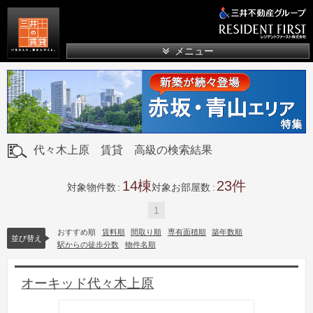
三井の賃貸
メニュー
代々木上原 賃貸 高級の検索結果
14
23
対象物件数
対象お部屋数
1
おすすめ順
賃料順
間取り順
専有面積順
築年数順
並び替え
駅からの徒歩分数
物件名順
オーキッド代々木上原