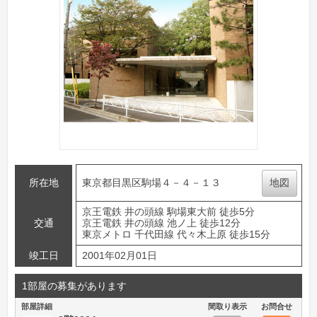
所在地
東京都目黒区駒場４－４－１３
地図
京王電鉄 井の頭線 駒場東大前 徒歩5分
交通
京王電鉄 井の頭線 池ノ上 徒歩12分
東京メトロ 千代田線 代々木上原 徒歩15分
竣工日
2001年02月01日
1部屋の募集があります
部屋詳細
間取り表示
お問合せ