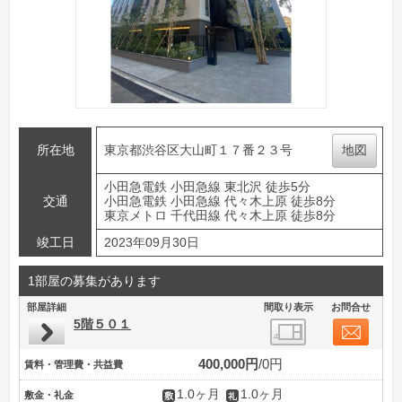
所在地
東京都渋谷区大山町１７番２３号
地図
小田急電鉄 小田急線 東北沢 徒歩5分
交通
小田急電鉄 小田急線 代々木上原 徒歩8分
東京メトロ 千代田線 代々木上原 徒歩8分
竣工日
2023年09月30日
1部屋の募集があります
部屋詳細
間取り表示
お問合せ
5階５０１
400,000円
0円
賃料・管理費・共益費
1.0ヶ月
1.0ヶ月
敷金・礼金