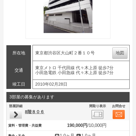
所在地
東京都渋谷区大山町２番１０号
地図
東京メトロ 千代田線 代々木上原 徒歩7分
交通
小田急電鉄 小田急線 代々木上原 徒歩7分
竣工日
2010年02月28日
3部屋の募集があります
部屋詳細
間取り表示
お問合せ
8階８０６
190,000円
10,000円
賃料・管理費・共益費
1.0ヶ月
1.0ヶ月
敷金・礼金