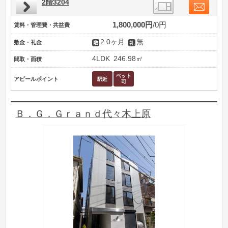
2階3204
1,800,000円
0円
賃料・管理費・共益費
2.0ヶ月
無
敷金・礼金
4LDK
246.98㎡
間取・面積
アピールポイント
Ｂ．Ｇ．Ｇｒａｎｄ代々木上原