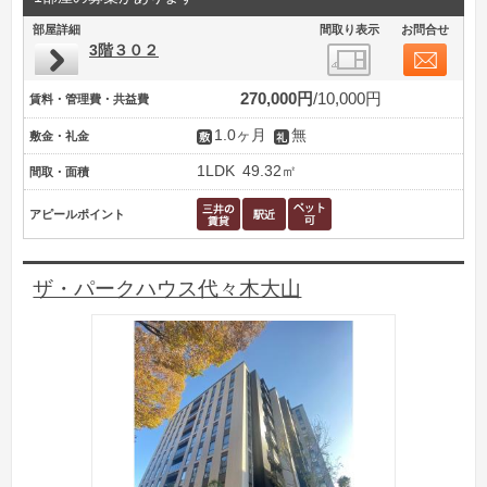
部屋詳細
間取り表示
お問合せ
3階３０２
270,000円
10,000円
賃料・管理費・共益費
1.0ヶ月
無
敷金・礼金
1LDK
49.32㎡
間取・面積
アピールポイント
ザ・パークハウス代々木大山