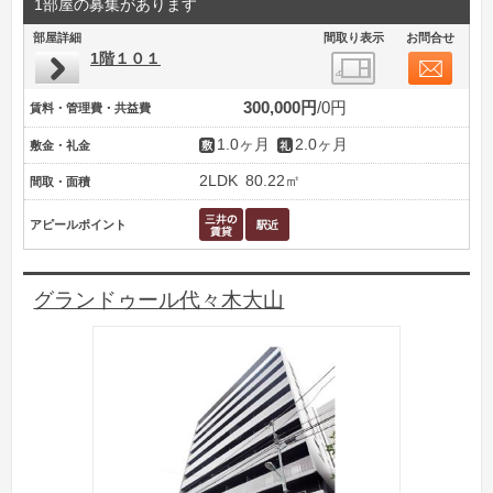
1部屋の募集があります
部屋詳細
間取り表示
お問合せ
1階１０１
300,000円
0円
賃料・管理費・共益費
1.0ヶ月
2.0ヶ月
敷金・礼金
2LDK
80.22㎡
間取・面積
アピールポイント
グランドゥール代々木大山