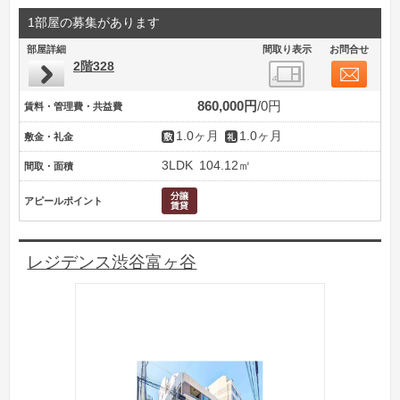
1部屋の募集があります
部屋詳細
間取り表示
お問合せ
2階328
860,000円
0円
賃料・管理費・共益費
1.0ヶ月
1.0ヶ月
敷金・礼金
3LDK
104.12㎡
間取・面積
アピールポイント
レジデンス渋谷富ヶ谷