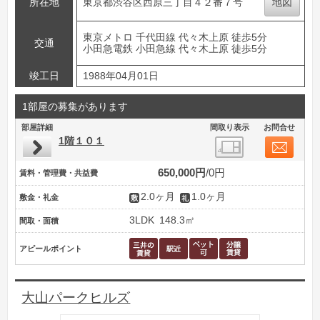
所在地
東京都渋谷区西原三丁目４２番７号
地図
東京メトロ 千代田線 代々木上原 徒歩5分
交通
小田急電鉄 小田急線 代々木上原 徒歩5分
竣工日
1988年04月01日
1部屋の募集があります
部屋詳細
間取り表示
お問合せ
1階１０１
650,000円
0円
賃料・管理費・共益費
2.0ヶ月
1.0ヶ月
敷金・礼金
3LDK
148.3㎡
間取・面積
アピールポイント
大山パークヒルズ