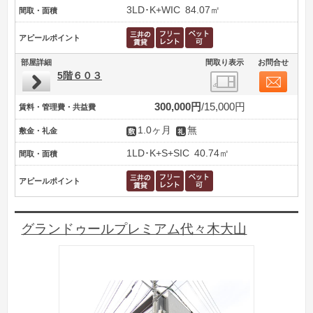
3LD･K+WIC
84.07㎡
間取・面積
アピールポイント
部屋詳細
間取り表示
お問合せ
5階６０３
300,000円
15,000円
賃料・管理費・共益費
1.0ヶ月
無
敷金・礼金
1LD･K+S+SIC
40.74㎡
間取・面積
アピールポイント
グランドゥールプレミアム代々木大山