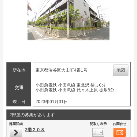
所在地
東京都渋谷区大山町4番1号
地図
小田急電鉄 小田急線 東北沢 徒歩6分
交通
小田急電鉄 小田急線 代々木上原 徒歩8分
竣工日
2023年01月31日
2部屋の募集があります
部屋詳細
間取り表示
お問合せ
2階２０８