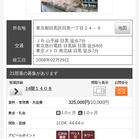
所在地
東京都目黒区目黒一丁目２４－９
地図
ＪＲ 山手線 目黒 徒歩7分
交通
東京急行電鉄 目黒線 目黒 徒歩8分
東京メトロ 南北線 目黒 徒歩7分
竣工日
2008年02月29日
21部屋の募集があります
部屋詳細
間取り表示
お問合せ
14階１４０８
325,000円
10,000円
賃料・管理費・共益費
1.0ヶ月
1.0ヶ月
敷金・礼金
1LDK
44.64㎡
間取・面積
アピールポイント