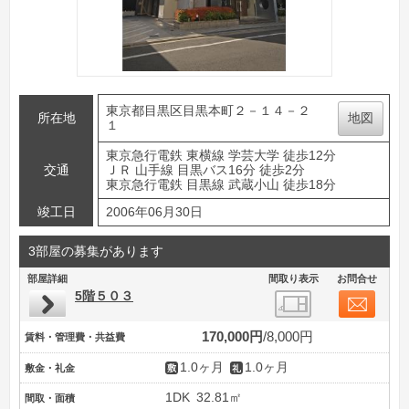
東京都目黒区目黒本町２－１４－２
所在地
地図
１
東京急行電鉄 東横線 学芸大学 徒歩12分
交通
ＪＲ 山手線 目黒バス16分 徒歩2分
東京急行電鉄 目黒線 武蔵小山 徒歩18分
竣工日
2006年06月30日
3部屋の募集があります
部屋詳細
間取り表示
お問合せ
5階５０３
170,000円
8,000円
賃料・管理費・共益費
1.0ヶ月
1.0ヶ月
敷金・礼金
1DK
32.81㎡
間取・面積