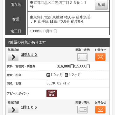
東京都目黒区目黒四丁目２３番１７
所在地
地図
号
東京急行電鉄 東横線 祐天寺 徒歩15分
交通
ＪＲ 山手線 目黒バス8分 徒歩8分
竣工日
1998年09月30日
2部屋の募集があります
部屋詳細
間取り表示
お問合せ
3階３１２
316,000円
15,000円
賃料・管理費・共益費
1.0ヶ月
1.2ヶ月
敷金・礼金
3LDK
82.71㎡
間取・面積
アピールポイント
部屋詳細
間取り表示
お問合せ
1階１０５