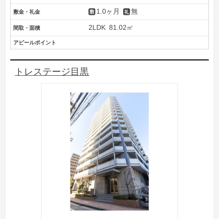
1.0ヶ月
無
敷金・礼金
2LDK
81.02㎡
間取・面積
アピールポイント
トレステージ目黒