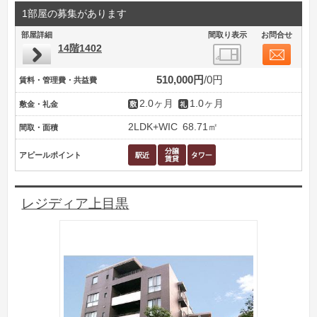
1部屋の募集があります
部屋詳細
間取り表示
お問合せ
14階1402
510,000円
0円
賃料・管理費・共益費
2.0ヶ月
1.0ヶ月
敷金・礼金
2LDK+WIC
68.71㎡
間取・面積
アピールポイント
レジディア上目黒