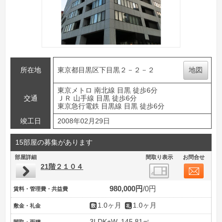
所在地
東京都目黒区下目黒２－２－２
地図
東京メトロ 南北線 目黒 徒歩6分
交通
ＪＲ 山手線 目黒 徒歩6分
東京急行電鉄 目黒線 目黒 徒歩6分
竣工日
2008年02月29日
15部屋の募集があります
部屋詳細
間取り表示
お問合せ
21階２１０４
980,000円
0円
賃料・管理費・共益費
1.0ヶ月
1.0ヶ月
敷金・礼金
3LDK+W
145.81㎡
間取・面積