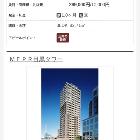
289,000円
10,000円
賃料・管理費・共益費
1.0ヶ月
無
敷金・礼金
3LDK
82.71㎡
間取・面積
アピールポイント
ＭＦＰＲ目黒タワー