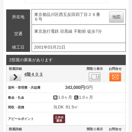
東京都品川区西五反田四丁目２６番
所在地
地図
６号
東京急行電鉄 目黒線 不動前 徒歩7分
交通
竣工日
2001年03月21日
2部屋の募集があります
部屋詳細
間取り表示
お問合せ
4階４０３
343,000円
0円
賃料・管理費・共益費
1.0ヶ月
1.0ヶ月
敷金・礼金
3LDK
81.9㎡
間取・面積
アピールポイント
部屋詳細
間取り表示
お問合せ