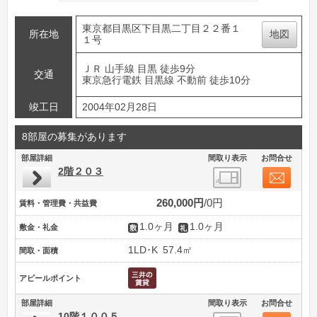
東京都目黒区下目黒二丁目２２番１
所在地
地図
１号
ＪＲ 山手線 目黒 徒歩9分
交通
東京急行電鉄 目黒線 不動前 徒歩10分
竣工日
2004年02月28日
8部屋の募集があります
部屋詳細
間取り表示
お問合せ
2階２０３
260,000円
0円
賃料・管理費・共益費
1.0ヶ月
1.0ヶ月
敷金・礼金
1LD･K
57.4㎡
間取・面積
アピールポイント
部屋詳細
間取り表示
お問合せ
10階１００５