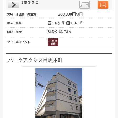
3階３０２
280,000円
0円
賃料・管理費・共益費
1.0ヶ月
1.0ヶ月
敷金・礼金
3LDK
63.78㎡
間取・面積
アピールポイント
パークアクシス目黒本町