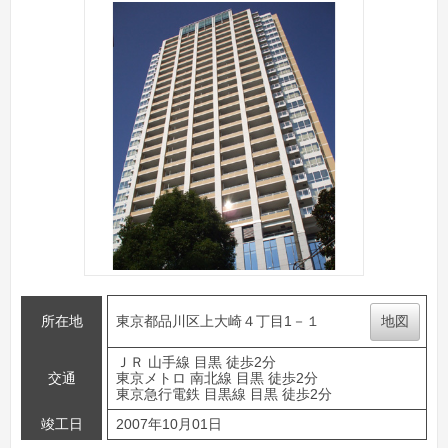
所在地
東京都品川区上大崎４丁目1－１
地図
ＪＲ 山手線 目黒 徒歩2分
交通
東京メトロ 南北線 目黒 徒歩2分
東京急行電鉄 目黒線 目黒 徒歩2分
竣工日
2007年10月01日