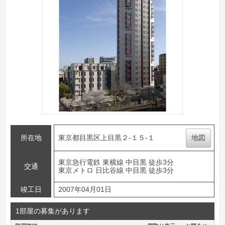
所在地
東京都目黒区上目黒２-１５-１
地図
東京急行電鉄 東横線 中目黒 徒歩3分
交通
東京メトロ 日比谷線 中目黒 徒歩3分
竣工日
2007年04月01日
1部屋の募集があります