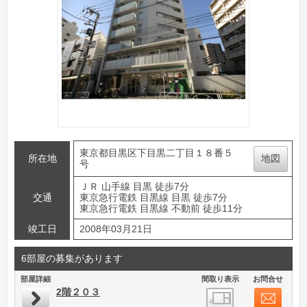
東京都目黒区下目黒二丁目１８番５
所在地
地図
号
ＪＲ 山手線 目黒 徒歩7分
交通
東京急行電鉄 目黒線 目黒 徒歩7分
東京急行電鉄 目黒線 不動前 徒歩11分
竣工日
2008年03月21日
6部屋の募集があります
部屋詳細
間取り表示
お問合せ
2階２０３