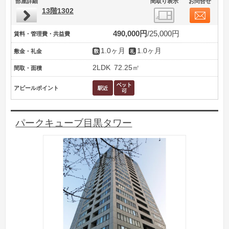
部屋詳細
間取り表示
お問合せ
13階1302
490,000円
25,000円
賃料・管理費・共益費
1.0ヶ月
1.0ヶ月
敷金・礼金
2LDK
72.25㎡
間取・面積
アピールポイント
パークキューブ目黒タワー