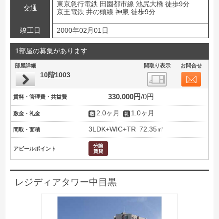
東京急行電鉄 田園都市線 池尻大橋 徒歩9分
交通
京王電鉄 井の頭線 神泉 徒歩9分
竣工日
2000年02月01日
1部屋の募集があります
部屋詳細
間取り表示
お問合せ
10階1003
330,000円
0円
賃料・管理費・共益費
2.0ヶ月
1.0ヶ月
敷金・礼金
3LDK+WIC+TR
72.35㎡
間取・面積
アピールポイント
レジディアタワー中目黒