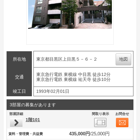
所在地
東京都目黒区上目黒５－６－２
地図
東京急行電鉄 東横線 中目黒 徒歩12分
交通
東京急行電鉄 東横線 祐天寺 徒歩10分
竣工日
1993年02月01日
3部屋の募集があります
部屋詳細
間取り表示
お問合せ
1階101
435,000円
25,000円
賃料・管理費・共益費