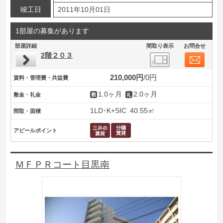
竣工日
2011年10月01日
1部屋の募集があります
部屋詳細
間取り表示
お問合せ
2階２０３
210,000円
0円
賃料・管理費・共益費
1.0ヶ月
2.0ヶ月
敷金・礼金
1LD･K+SIC
40.55㎡
間取・面積
アピールポイント
ＭＦＰＲコート目黒南