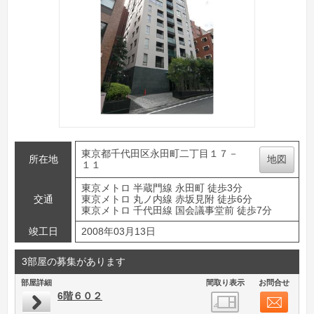
東京都千代田区永田町二丁目１７－
所在地
地図
１１
東京メトロ 半蔵門線 永田町 徒歩3分
交通
東京メトロ 丸ノ内線 赤坂見附 徒歩6分
東京メトロ 千代田線 国会議事堂前 徒歩7分
竣工日
2008年03月13日
3部屋の募集があります
部屋詳細
間取り表示
お問合せ
6階６０２