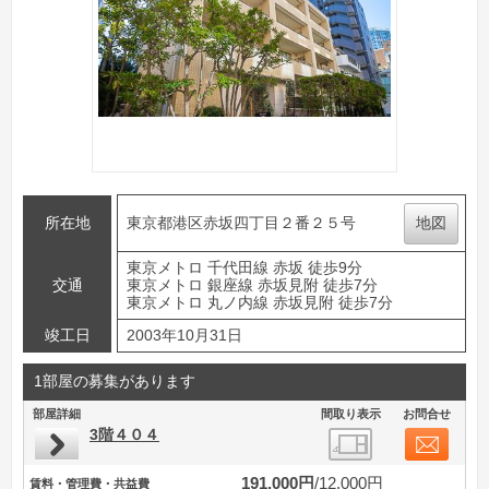
所在地
東京都港区赤坂四丁目２番２５号
地図
東京メトロ 千代田線 赤坂 徒歩9分
交通
東京メトロ 銀座線 赤坂見附 徒歩7分
東京メトロ 丸ノ内線 赤坂見附 徒歩7分
竣工日
2003年10月31日
1部屋の募集があります
部屋詳細
間取り表示
お問合せ
3階４０４
191,000円
12,000円
賃料・管理費・共益費