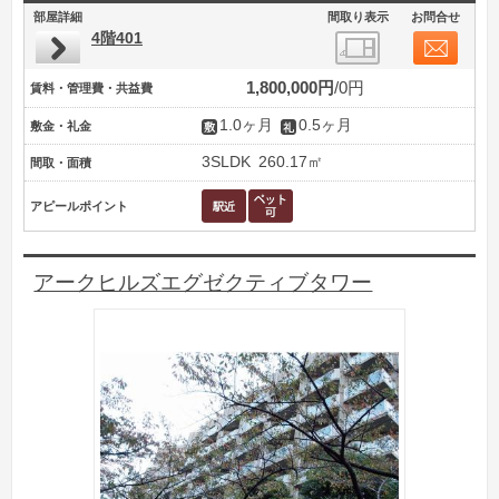
部屋詳細
間取り表示
お問合せ
4階401
1,800,000円
0円
賃料・管理費・共益費
1.0ヶ月
0.5ヶ月
敷金・礼金
3SLDK
260.17㎡
間取・面積
アピールポイント
アークヒルズエグゼクティブタワー