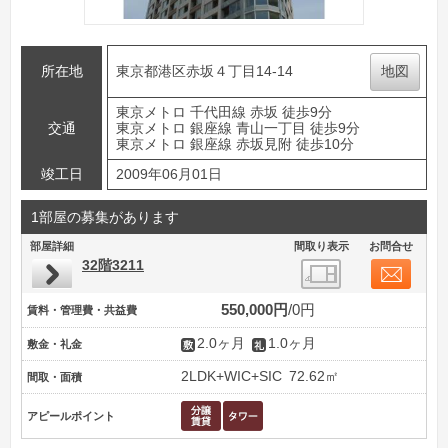
所在地
東京都港区赤坂４丁目14-14
地図
東京メトロ 千代田線 赤坂 徒歩9分
交通
東京メトロ 銀座線 青山一丁目 徒歩9分
東京メトロ 銀座線 赤坂見附 徒歩10分
竣工日
2009年06月01日
1部屋の募集があります
部屋詳細
間取り表示
お問合せ
32階3211
550,000円
0円
賃料・管理費・共益費
2.0ヶ月
1.0ヶ月
敷金・礼金
2LDK+WIC+SIC
72.62㎡
間取・面積
アピールポイント