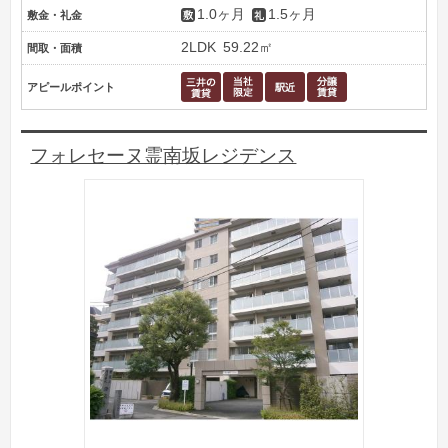
1.0ヶ月
1.5ヶ月
敷金・礼金
2LDK
59.22㎡
間取・面積
アピールポイント
フォレセーヌ霊南坂レジデンス