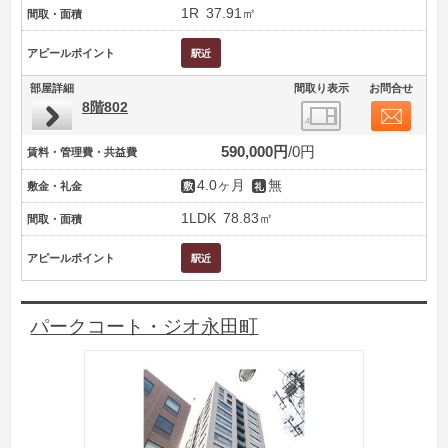
1R
37.91㎡
間取・面積
アピールポイント
部屋詳細
間取り表示
お問合せ
8階802
590,000円
0円
賃料・管理費・共益費
4.0ヶ月
無
敷金・礼金
1LDK
78.83㎡
間取・面積
アピールポイント
パークコート・ジオ永田町