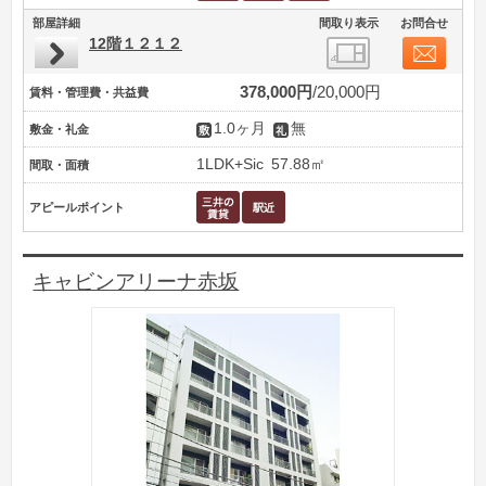
部屋詳細
間取り表示
お問合せ
12階１２１２
378,000円
20,000円
賃料・管理費・共益費
1.0ヶ月
無
敷金・礼金
1LDK+Sic
57.88㎡
間取・面積
アピールポイント
キャビンアリーナ赤坂