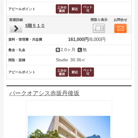
アピールポイント
部屋詳細
間取り表示
お問合せ
5階５１０
161,000円
8,000円
賃料・管理費・共益費
2.0ヶ月
無
敷金・礼金
Studio
30.36㎡
間取・面積
アピールポイント
パークオアシス赤坂丹後坂