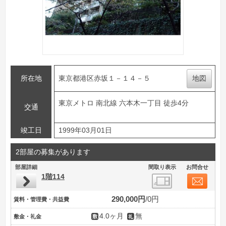
所在地
東京都港区赤坂１－１４－５
地図
東京メトロ 南北線 六本木一丁目 徒歩4分
交通
竣工日
1999年03月01日
2部屋の募集があります
部屋詳細
間取り表示
お問合せ
1階114
290,000円
0円
賃料・管理費・共益費
4.0ヶ月
無
敷金・礼金