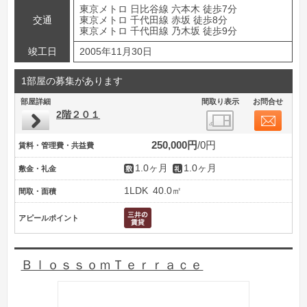
東京メトロ 日比谷線 六本木 徒歩7分
交通
東京メトロ 千代田線 赤坂 徒歩8分
東京メトロ 千代田線 乃木坂 徒歩9分
竣工日
2005年11月30日
1部屋の募集があります
部屋詳細
間取り表示
お問合せ
2階２０１
250,000円
0円
賃料・管理費・共益費
1.0ヶ月
1.0ヶ月
敷金・礼金
1LDK
40.0㎡
間取・面積
アピールポイント
ＢｌｏｓｓｏｍＴｅｒｒａｃｅ