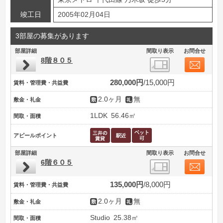
竣工日
2005年02月04日
3部屋の募集があります
部屋詳細
間取り表示
お問合せ
8階８０５
280,000円
15,000円
賃料・管理費・共益費
2.0ヶ月
無
敷金・礼金
1LDK
56.46㎡
間取・面積
アピールポイント
部屋詳細
間取り表示
お問合せ
6階６０５
135,000円
8,000円
賃料・管理費・共益費
2.0ヶ月
無
敷金・礼金
Studio
25.38㎡
間取・面積