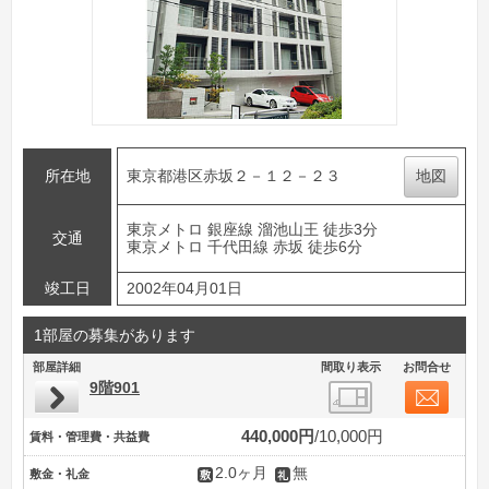
所在地
東京都港区赤坂２－１２－２３
地図
東京メトロ 銀座線 溜池山王 徒歩3分
交通
東京メトロ 千代田線 赤坂 徒歩6分
竣工日
2002年04月01日
1部屋の募集があります
部屋詳細
間取り表示
お問合せ
9階901
440,000円
10,000円
賃料・管理費・共益費
2.0ヶ月
無
敷金・礼金