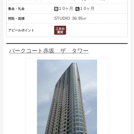
1.0ヶ月
1.0ヶ月
敷金・礼金
STUDIO
36.95㎡
間取・面積
アピールポイント
パークコート赤坂 ザ タワー