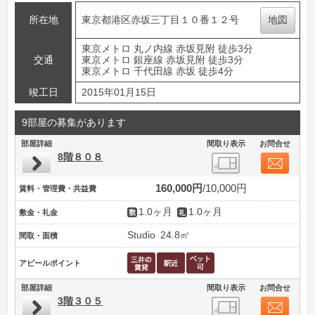
所在地
東京都港区赤坂三丁目１０番１２号
地図
東京メトロ 丸ノ内線 赤坂見附 徒歩3分
交通
東京メトロ 銀座線 赤坂見附 徒歩3分
東京メトロ 千代田線 赤坂 徒歩4分
竣工日
2015年01月15日
9部屋の募集があります
部屋詳細
間取り表示
お問合せ
8階８０８
160,000円
10,000円
賃料・管理費・共益費
1.0ヶ月
1.0ヶ月
敷金・礼金
Studio
24.8㎡
間取・面積
アピールポイント
部屋詳細
間取り表示
お問合せ
3階３０５