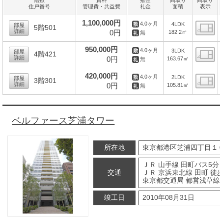
住戸番号
管理費・共益費
礼金
面積
表示
1,100,000円
4.0ヶ月
4LDK
部屋
5階501
詳細
0円
182.2㎡
無
間
950,000円
4.0ヶ月
3LDK
部屋
4階421
詳細
0円
163.67㎡
無
間
420,000円
4.0ヶ月
2LDK
部屋
3階301
詳細
0円
105.81㎡
無
間
ベルファース芝浦タワー
所在地
東京都港区芝浦四丁目１
ＪＲ 山手線 田町バス5分
交通
ＪＲ 京浜東北線 田町 徒
東京都交通局 都営浅草線 
竣工日
2010年08月31日