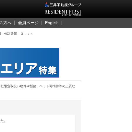
三井のレジデント
の方へ
会員ページ
English
園 分譲賃貸 ３ｌｄｋ
当社限定取扱い物件や新築、ペット可物件等の上質な
した。