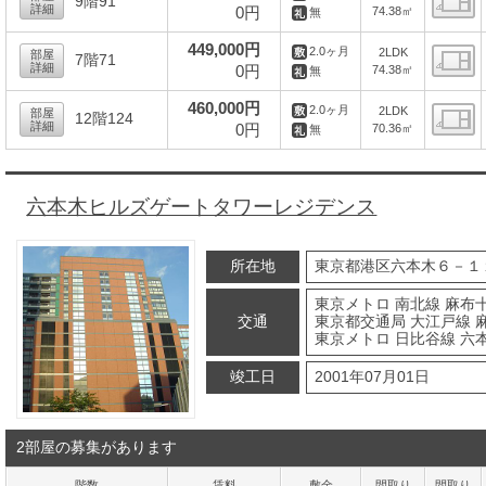
9階91
詳細
0円
74.38㎡
無
間
449,000円
2.0ヶ月
2LDK
部屋
7階71
詳細
0円
74.38㎡
無
間
460,000円
2.0ヶ月
2LDK
部屋
12階124
詳細
0円
70.36㎡
無
間
六本木ヒルズゲートタワーレジデンス
所在地
東京都港区六本木６－１
東京メトロ 南北線 麻布十
交通
東京都交通局 大江戸線 
東京メトロ 日比谷線 六本
竣工日
2001年07月01日
2部屋の募集があります
階数
賃料
敷金
間取り
間取り