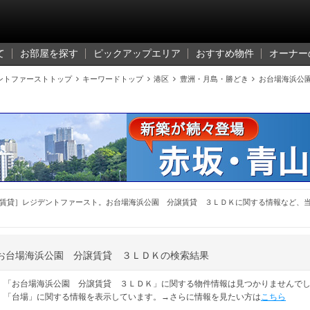
て
お部屋を探す
ピックアップエリア
おすすめ物件
オーナー
ントファーストトップ

キーワードトップ

港区

豊洲・月島・勝どき

お台場海浜公
賃貸］レジデントファースト。お台場海浜公園 分譲賃貸 ３ＬＤＫに関する情報など、
お台場海浜公園 分譲賃貸 ３ＬＤＫの検索結果
「お台場海浜公園 分譲賃貸 ３ＬＤＫ」に関する物件情報は見つかりませんで
「台場」に関する情報を表示しています。→さらに情報を見たい方は
こちら