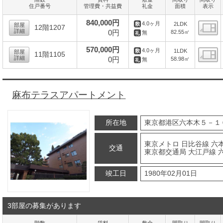
住戸番号
管理費・共益費
礼金
面積
表示
840,000円
4.0ヶ月
2LDK
部屋
12階1207
詳細
0円
82.55㎡
無
間
570,000円
4.0ヶ月
1LDK
部屋
11階1105
詳細
0円
58.98㎡
無
間
麻布テラスアパートメント
所在地
東京都港区六本木５－１
東京メトロ 日比谷線 六本
交通
東京都交通局 大江戸線 
竣工日
1980年02月01日
3部屋の募集があります
階数
賃料
敷金
間取り
間取り