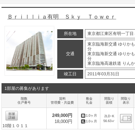
Ｂｒｉｌｌｉａ有明 Ｓｋｙ Ｔｏｗｅｒ
所在地
東京都江東区有明一丁目
東京臨海新交通 ゆりかも
分
交通
東京臨海新交通 ゆりかも
分
東京臨海高速鉄道 りんか
竣工日
2011年03月31日
1部屋の募集があります
階数
賃料
敷金
間取り
間取り
住戸番号
管理費・共益費
礼金
面積
表示
部屋
249,000円
1.0ヶ月
2LD･K
詳細
18,000円
56.63㎡
1.0ヶ月
10階１０１１
間