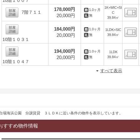
10階１００７
間
1K+WIC+SI
178,000円
1.0ヶ月
部屋
7階７１１
C
詳細
20,000円
無
39.84㎡
間
部屋
184,000円
1.0ヶ月
1LDK+SIC
詳細
20,000円
39.84㎡
無
10階１０３１
間
部屋
194,000円
1.0ヶ月
1LDK
詳細
20,000円
39.84㎡
無
10階１０４７
間
すべて表示
台場海浜公園 分譲賃貸 ３ＬＤＫに近い条件の物件を表示しています。
おすすめ物件情報