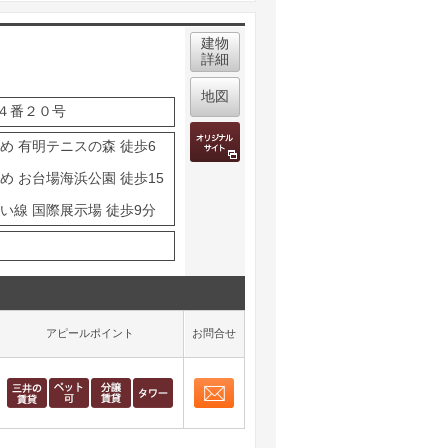
建物
詳細
地図
４番２０号
め 有明テニスの森 徒歩6
め お台場海浜公園 徒歩15
い線 国際展示場 徒歩9分
アピールポイント
お問合せ
お問合せ
取り表示