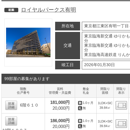
ロイヤルパークス有明
新築
所在地
東京都江東区有明一丁目
東京臨海新交通 ゆりかも
分
交通
東京臨海新交通 ゆりかも
分
東京臨海高速鉄道 りんか
竣工日
2026年01月30日
99部屋の募集があります
階数
賃料
敷金
間取り
間取り
住戸番号
管理費・共益費
礼金
面積
表示
181,000円
1.0ヶ月
1LDK+SIC
部屋
6階６１０
詳細
20,000円
39.84㎡
無
間
部屋
186,000円
1.0ヶ月
1LDK+SIC
詳細
20,000円
39.84㎡
無