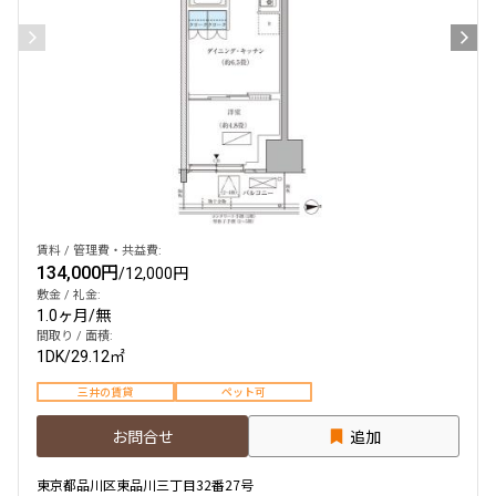
賃料 / 管理費・共益費:
134,000円
/
12,000円
敷金 / 礼金:
1.0ヶ月
/
無
間取り / 面積:
1DK
/
29.12㎡
三井の賃貸
ペット可
お問合せ
追加
東京都品川区東品川三丁目32番27号