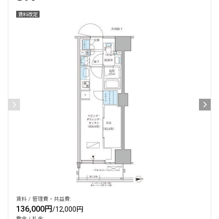
賃料改定
設定する
検索対象お部屋数
309
件
お部屋を再検索
賃料 / 管理費・共益費:
136,000円
/
12,000円
敷金 / 礼金: