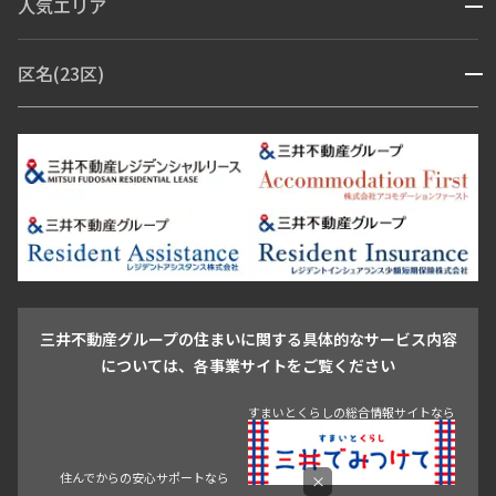
人気エリア
開閉
ブランドマンション
赤坂・六本木
広尾・麻布・麻布十番
虎ノ門・麻布台
区名(23区)
開閉
青山・表参道・原宿
白金・目黒
高輪・五反田・大崎
恵比寿・代官山・中目黒
渋谷・松濤・代々木上原
番町・四谷・九段
港区
渋谷区
中央区
新宿区
文京区
千代田区
目黒区
日本橋・銀座
市ヶ谷・神楽坂・飯田橋
三田・芝・浜松町
品川区
世田谷区
大田区
江東区
台東区
墨田区
中野区
芝浦・汐留・品川
月島・勝どき・豊洲
本郷・春日・小石川
豊島区
杉並区
板橋区
北区
練馬区
荒川区
足立区
新宿・代々木
目白・高田馬場・早稲田
中野・荻窪
葛飾区
江戸川区
池尻大橋・三軒茶屋
祐天寺・学芸大学・自由が丘
駒沢・用賀・二子玉川
成城・砧
池袋・板橋・王子
戸越・大井・蒲田
三井不動産グループの住まいに関する具体的なサービス内容
青山
渋谷
東京・大手町
新宿
品川
目黒・中目黒
については、各事業サイトをご覧ください
神田・御茶ノ水・秋葉原
初台・幡ヶ谷・笹塚
住んでからの安心サポートなら
すまいとくらしの総合情報サイトなら
×