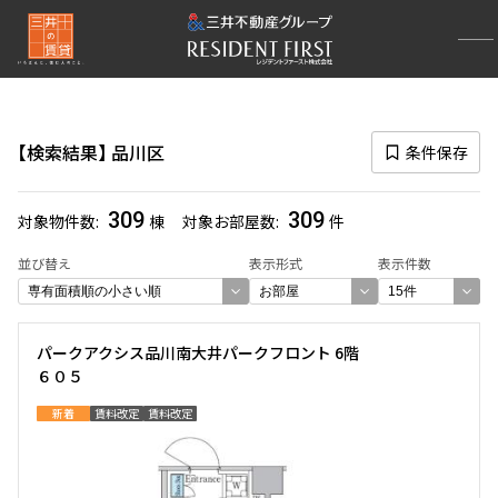
再検索ナビゲーション
区
検索結果
品川区
条件保存
選択中の区
品川区
(309)
309
309
対象物件数
棟
対象お部屋数
件
一覧から選び直す
並び替え
表示形式
表示件数
選び方を変更する
パークアクシス品川南大井パークフロント 6階
６０５
検索対象お部屋数
新着
賃料改定
賃料改定
309
件
お部屋を再検索