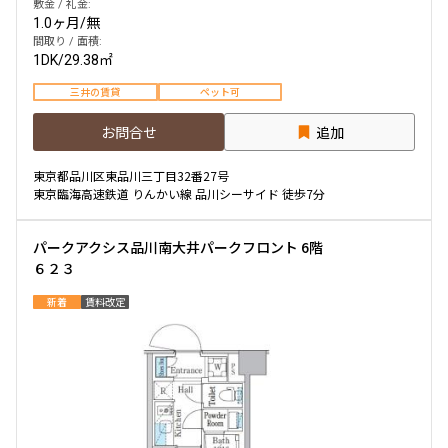
敷金 / 礼金:
1.0ヶ月
/
無
間取り / 面積:
1DK
/
29.38㎡
三井の賃貸
ペット可
お問合せ
追加
東京都品川区東品川三丁目32番27号
東京臨海高速鉄道 りんかい線 品川シーサイド 徒歩7分
パークアクシス品川南大井パークフロント 6階
６２３
新着
賃料改定