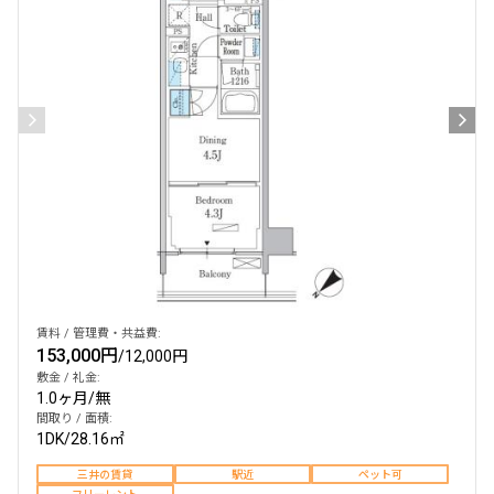
検索結果の絞り込み
賃料
〜
管理費/共益費含む
礼金なし
敷金なし
礼金１ヶ月以下
フリーレント付き
賃料 / 管理費・共益費:
153,000円
/
12,000円
敷金 / 礼金:
間取り
1.0ヶ月
/
無
間取り / 面積:
1R〜1K
1DK〜1LDK
1DK
/
28.16㎡
2LDK
3LDK
三井の賃貸
駅近
ペット可
4LDK〜
フリーレント