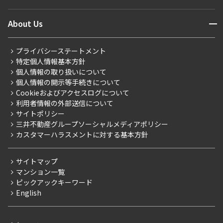
マンションレポート
ニュースから探す
営業窓口
商店街のある暮らし
開閉
About Us
新着募集情報
会員ページ
住まいのコラム
レジデントファーストについて
RESIDENT FIRST MEMBERS登録
RESIDENT FIRST MEMBERS登録
こだわりから探す
プライバシーステートメント
会社情報
ご入居・提携サービス
特定個人情報基本方針
こだわり一覧
事業案内
個人情報の取り扱いについて
お部屋探しからご契約まで
プレミアムマンション
個人情報の開示等手続きについて
採用情報
よくあるご質問
Cookieおよびアクセスログについて
新築
ニュースリリース
社宅紹介
利用者情報の外部送信について
当社限定（港区・渋谷区）
サイトポリシー
お問い合わせ
【仲介会社様向け】当社仲介事業部取り扱い物件入居申込
三井不動産グループソーシャルメディアポリシー
当社限定（港区・渋谷区以外）
カスタマーハラスメントに対する基本方針
三井不動産企画
分譲賃貸
サイトマップ
賃料改定
マンション一覧
ピックアックキーワード
フリーレント
English
ペット可
コンシェルジュ付き