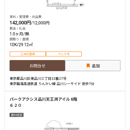
賃料 / 管理費・共益費:
142,000円
/
12,000円
敷金 / 礼金:
1.0ヶ月
/
無
間取り / 面積:
1DK
/
29.12㎡
三井の賃貸
ペット可
お問合せ
追加
東京都品川区東品川三丁目32番27号
東京臨海高速鉄道 りんかい線 品川シーサイド 徒歩7分
パークアクシス品川天王洲アイル 6階
６２０
賃料改定