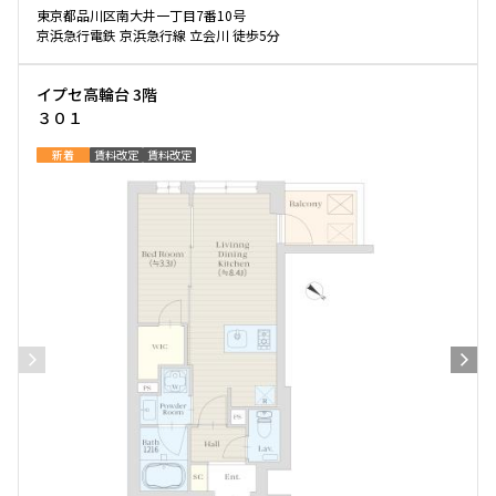
東京都品川区南大井一丁目7番10号
京浜急行電鉄 京浜急行線 立会川 徒歩5分
イプセ高輪台 3階
３０１
新着
賃料改定
賃料改定