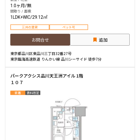
1.0ヶ月
/
無
間取り / 面積:
1LDK+WIC
/
29.12㎡
三井の賃貸
ペット可
お問合せ
追加
東京都品川区東品川三丁目32番27号
東京臨海高速鉄道 りんかい線 品川シーサイド 徒歩7分
パークアクシス品川天王洲アイル 1階
１０７
新着
賃料改定