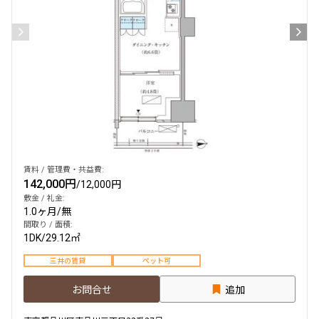
賃料 / 管理費・共益費:
142,000円
/
12,000円
敷金 / 礼金:
1.0ヶ月
/
無
間取り / 面積:
1DK
/
29.12㎡
三井の賃貸
ペット可
お問合せ
追加