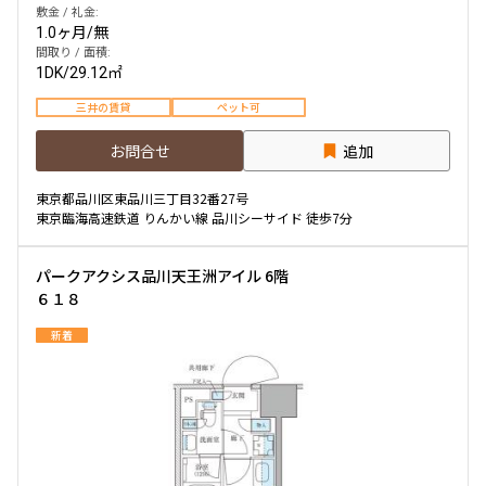
敷金 / 礼金:
1.0ヶ月
/
無
間取り / 面積:
1DK
/
29.12㎡
三井の賃貸
ペット可
お問合せ
追加
東京都品川区東品川三丁目32番27号
東京臨海高速鉄道 りんかい線 品川シーサイド 徒歩7分
パークアクシス品川天王洲アイル 6階
６１８
新着