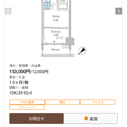
賃料 / 管理費・共益費:
153,000円
/
12,000円
敷金 / 礼金:
1.0ヶ月
/
無
間取り / 面積:
1DK
/
29.92㎡
三井の賃貸
駅近
ペット可
フリーレント
お問合せ
追加