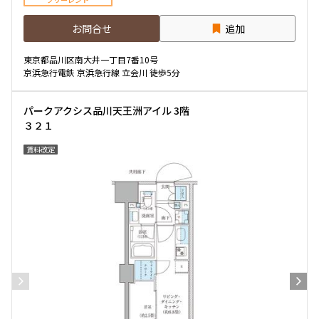
お問合せ
追加
専有面積
東京都品川区南大井一丁目7番10号
〜
京浜急行電鉄 京浜急行線 立会川 徒歩5分
パークアクシス品川天王洲アイル 3階
築年数
３２１
賃料改定
指定なし
新築
1年以内
3年以内
5年以内
10年以内
15年以内
20年以内
25年以内
30年以内
駅から徒歩
指定なし
1分以内
3分以内
5分以内
10分以内
15分以内