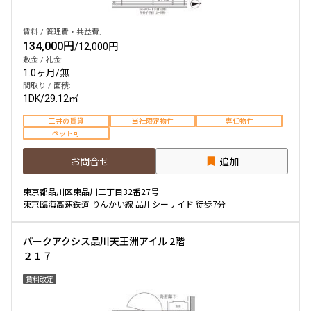
賃料 / 管理費・共益費:
134,000円
/
12,000円
敷金 / 礼金:
1.0ヶ月
/
無
間取り / 面積:
1DK
/
29.12㎡
三井の賃貸
当社限定物件
専任物件
ペット可
お問合せ
追加
東京都品川区東品川三丁目32番27号
東京臨海高速鉄道 りんかい線 品川シーサイド 徒歩7分
パークアクシス品川天王洲アイル 2階
２１７
賃料改定