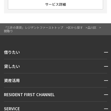
サービス詳細
「三井の賃貸」レジデントファーストトップ
区から探す
品川区
間取り
開閉
借りたい
検索する
開閉
貸したい
人気エリアから探す
賃貸運営
区から探す
開閉
資産活用
お問い合わせ
駅・沿線から探す
販売マンション
地図から探す
開閉
RESIDENT FIRST CHANNEL
お問い合わせ
キーワードから探す
NEWS
開閉
SERVICE
新着情報から探す