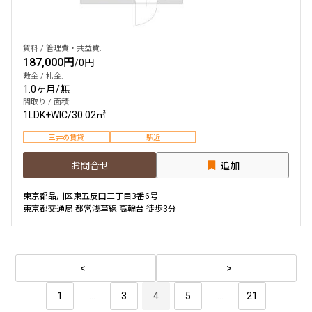
賃料 / 管理費・共益費:
187,000円
/
0円
敷金 / 礼金:
1.0ヶ月
/
無
間取り / 面積:
1LDK+WIC
/
30.02㎡
三井の賃貸
駅近
お問合せ
追加
東京都品川区東五反田三丁目3番6号
東京都交通局 都営浅草線 高輪台 徒歩3分
1
...
3
4
5
...
21