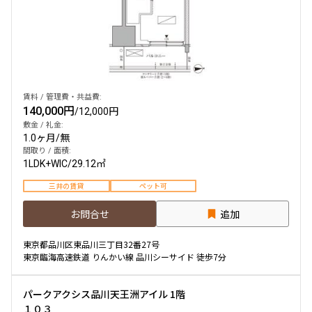
他条件
当社限定物件
専任物件
三井の賃貸物件
賃料 / 管理費・共益費:
申込無し物件のみ表示
140,000円
/
12,000円
ペット可・相談
敷金 / 礼金:
楽器可・相談
1.0ヶ月
/
無
間取り / 面積:
1LDK+WIC
/
29.12㎡
入居可能日
三井の賃貸
ペット可
お問合せ
追加
東京都品川区東品川三丁目32番27号
東京臨海高速鉄道 りんかい線 品川シーサイド 徒歩7分
より詳細な絞り込み
パークアクシス品川天王洲アイル 1階
建物施設やお部屋の設備、方位、階数などの絞り込みが
１０３
できます