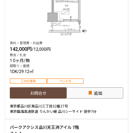
賃料 / 管理費・共益費:
142,000円
/
12,000円
敷金 / 礼金:
1.0ヶ月
/
無
間取り / 面積:
1DK
/
29.12㎡
三井の賃貸
ペット可
お問合せ
追加
東京都品川区東品川三丁目32番27号
東京臨海高速鉄道 りんかい線 品川シーサイド 徒歩7分
パークアクシス品川天王洲アイル 7階