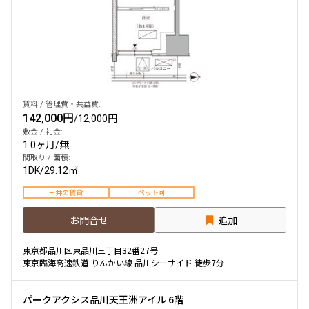
賃料 / 管理費・共益費:
142,000円
/
12,000円
敷金 / 礼金:
1.0ヶ月
/
無
間取り / 面積:
1DK
/
29.12㎡
三井の賃貸
ペット可
お問合せ
追加
東京都品川区東品川三丁目32番27号
東京臨海高速鉄道 りんかい線 品川シーサイド 徒歩7分
パークアクシス品川天王洲アイル 6階