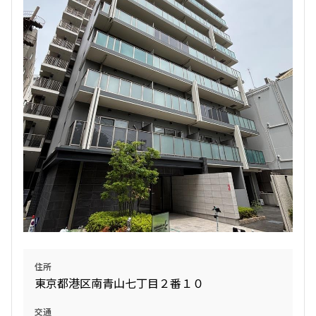
1.0ヶ月
1.0ヶ月
Studio+WIC
24.58㎡
三井の賃貸
追加
お問合せ
新着
賃料改定
8階
８０６
145,000円
15,000円
1.0ヶ月
1.0ヶ月
Studio+WIC+SIC
25.17㎡
住所
三井の賃貸
東京都港区南青山七丁目２番１０
追加
お問合せ
交通