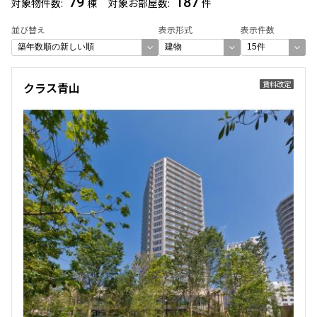
79
187
対象物件数
棟
対象お部屋数
件
できます
並び替え
表示形式
表示件数
設定する
賃料改定
クラス青山
検索対象お部屋数
187
件
お部屋を再検索