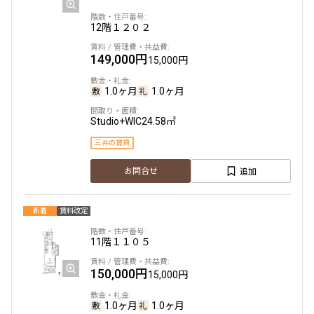
三井の賃貸
専任物件
駅近
ペット可
タワー
12階
１２０２
追加
お問合せ
149,000円
15,000円
申込有
1.0ヶ月
1.0ヶ月
18階
１８０７
Studio+WIC
24.58㎡
1,265,000円
0円
三井の賃貸
2.0ヶ月
無
追加
お問合せ
3BEDROOM
104.13㎡
新着
賃料改定
三井の賃貸
専任物件
駅近
ペット可
タワー
11階
１１０５
追加
お問合せ
150,000円
15,000円
新着
1.0ヶ月
1.0ヶ月
20階
２００４