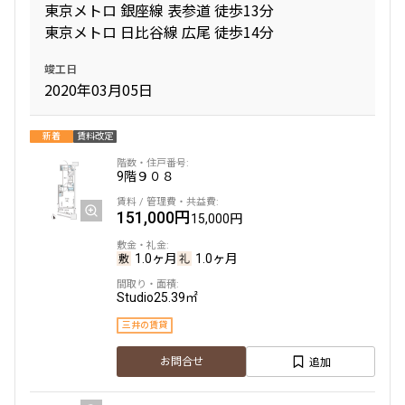
東京メトロ 銀座線 表参道 徒歩13分
東京メトロ 日比谷線 広尾 徒歩14分
1,110,000円
0円
竣工日
2.0ヶ月
無
2020年03月05日
2BEDROOM
97.35㎡
新着
賃料改定
三井の賃貸
専任物件
駅近
ペット可
タワー
9階
９０８
追加
お問合せ
151,000円
15,000円
新着
1.0ヶ月
1.0ヶ月
18階
１８０４
Studio
25.39㎡
627,000円
0円
三井の賃貸
2.0ヶ月
無
追加
お問合せ
1BEDROOM
63.07㎡