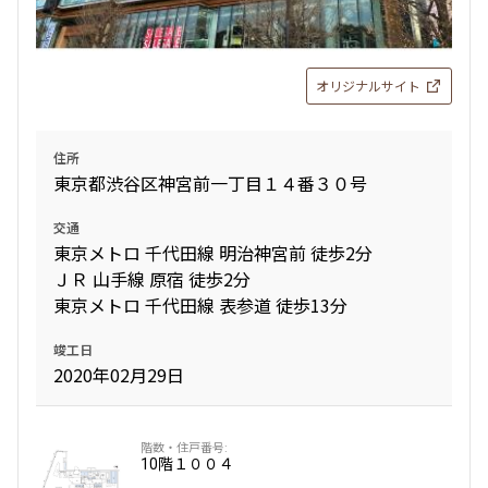
Studio+WIC+SIC
25.88㎡
三井の賃貸
オリジナルサイト
追加
お問合せ
住所
東京都渋谷区神宮前一丁目１４番３０号
新着
賃料改定
交通
6階
６０４
東京メトロ 千代田線 明治神宮前 徒歩2分
ＪＲ 山手線 原宿 徒歩2分
142,000円
15,000円
東京メトロ 千代田線 表参道 徒歩13分
1.0ヶ月
1.0ヶ月
竣工日
2020年02月29日
Studio+WIC
24.99㎡
三井の賃貸
追加
お問合せ
10階
１００４