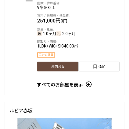
9階
９０１
251,000円
0円
1.0ヶ月
2.0ヶ月
1LDK+WIC+SIC
40.03㎡
三井の賃貸
追加
お問合せ
すべてのお部屋を表示
ルビア赤坂