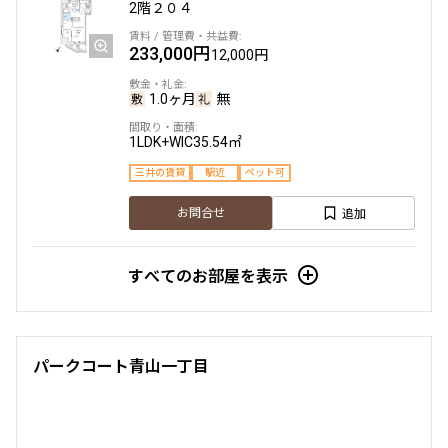
2階
２０４
233,000円
12,000円
1.0ヶ月
無
1LDK+WIC
35.54㎡
三井の賃貸
駅近
ペット可
追加
お問合せ
すべてのお部屋を表示
パークコート青山一丁目