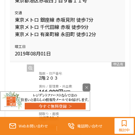
東京都港区赤坂四丁目９番１１号
交通
東京メトロ 銀座線 赤坂見附 徒歩7分
東京メトロ 千代田線 赤坂 徒歩9分
東京メトロ 有楽町線 永田町 徒歩12分
竣工日
2019年08月01日
申込有
2階
２０３
×
166,000円
0円
1.0ヶ月
2.0ヶ月
9:30~18:00（水曜定休）
1K
27.99㎡
Webお問い合わせ
電話問い合わせ
三井の賃貸
検討中