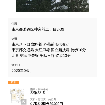
追加
お問合せ
住所
東京都渋谷区神宮前二丁目2-39
10階
１００６
交通
606,000円
0円
東京メトロ 銀座線 外苑前 徒歩8分
東京都交通局 大江戸線 国立競技場 徒歩10分
2.0ヶ月
無
ＪＲ 総武中央線 千駄ヶ谷 徒歩13分
1BEDROOM
63.07㎡
竣工日
三井の賃貸
専任物件
駅近
ペット可
タワー
2020年04月
追加
お問合せ
新着
22階
2215
10階
１００８
670,000円
30,000円