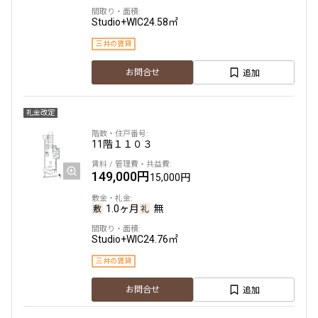
Studio+WIC
24.58㎡
672,000円
0円
三井の賃貸
2.0ヶ月
無
追加
お問合せ
1BEDROOM
63.07㎡
礼金改定
三井の賃貸
専任物件
駅近
ペット可
タワー
11階
１１０３
追加
お問合せ
149,000円
申込有
15,000円
新着
1.0ヶ月
無
25階
２５０７
Studio+WIC
24.76㎡
1,155,000円
0円
三井の賃貸
2.0ヶ月
無
追加
お問合せ
2BEDROOM
97.35㎡