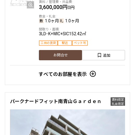
3,600,000円
0円
3階
３０８
1.0ヶ月
1.0ヶ月
145,000円
15,000円
3LD･K+WIC+SIC
152.42㎡
三井の賃貸
駅近
ペット可
1.0ヶ月
1.0ヶ月
追加
お問合せ
Studio
25.39㎡
三井の賃貸
すべてのお部屋を表示
追加
お問合せ
新着
賃料改定
賃料改定
パークナードフィット南青山Ｇａｒｄｅｎ
礼金改定
3階
３０５
141,000円
15,000円