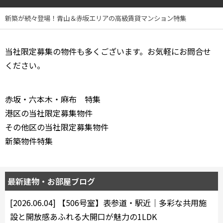
4LDK〜
新築が続々登場！青山＆赤坂エリアの高級賃貸マンション特集
専有面積
当社限定募集の物件も多くございます。お気軽にお問合せ
〜
ください。
築年数
赤坂・六本木・麻布 特集
港区の当社限定募集物件
指定なし
新築
その他区の当社限定募集物件
1年以内
3年以内
5年以内
10年以内
新築物件特集
15年以内
20年以内
25年以内
30年以内
最新建物・お部屋ブログ
駅から徒歩
[2026.06.04]
【506号室】表参道・駅近｜多彩な共用施
指定なし
1分以内
設と開放感あふれる大開口が魅力の1LDK
3分以内
5分以内