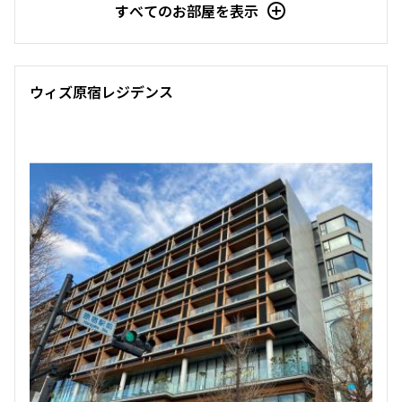
すべてのお部屋を表示
三井の賃貸
専任物件
駅近
ペット可
タワー
10階
１００１
追加
お問合せ
147,000円
15,000円
ウィズ原宿レジデンス
1.0ヶ月
1.0ヶ月
5階
５０６
Studio+WIC+SIC
25.17㎡
520,000円
0円
三井の賃貸
2.0ヶ月
無
追加
お問合せ
1BEDROOM
64.24㎡
新着
賃料改定
三井の賃貸
専任物件
駅近
ペット可
タワー
8階
８０７
追加
お問合せ
144,000円
15,000円
1.0ヶ月
1.0ヶ月