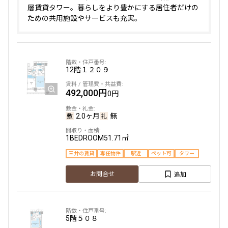
層賃貸タワー。暮らしをより豊かにする居住者だけの
ための共用施設やサービスも充実。
12階
１２０９
492,000円
0円
2.0ヶ月
無
1BEDROOM
51.71㎡
三井の賃貸
専任物件
駅近
ペット可
タワー
追加
お問合せ
5階
５０８