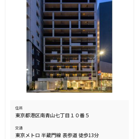
追加
お問合せ
申込有
賃料改定
12階
１２１１
357,000円
0円
2.0ヶ月
無
1BEDROOM
38.07㎡
三井の賃貸
専任物件
駅近
ペット可
タワー
追加
お問合せ
住所
東京都港区南青山七丁目１０番５
賃料改定
交通
東京メトロ 半蔵門線 表参道 徒歩13分
15階
１５０９