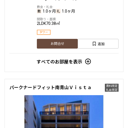
580,000円
0円
1.0ヶ月
1.0ヶ月
2.0ヶ月
無
2LDK
70.38㎡
1BEDROOM
64.24㎡
タワー
三井の賃貸
専任物件
駅近
ペット可
タワー
追加
お問合せ
追加
お問合せ
すべてのお部屋を表示
賃料改定
11階
１１０８
賃料改定
パークナードフィット南青山Ｖｉｓｔａ
礼金改定
580,000円
0円
2.0ヶ月
無
1BEDROOM
64.24㎡
三井の賃貸
専任物件
駅近
ペット可
タワー