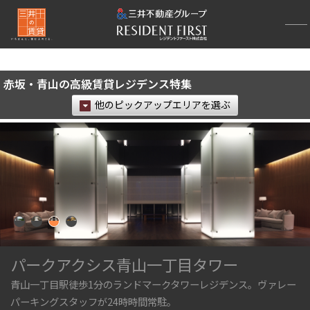
再検索ナビゲーション
検索結果の絞り込み
赤坂・青山の高級賃貸レジデンス特集
賃料
他のピックアップエリアを選ぶ
〜
管理費/共益費含む
礼金なし
敷金なし
礼金１ヶ月以下
フリーレント付き
間取り
パークアクシス青山一丁目タワー
青山一丁目駅徒歩1分のランドマークタワーレジデンス。ヴァレー
1R〜1K
1DK〜1LDK
パーキングスタッフが24時時間常駐。
2LDK
3LDK