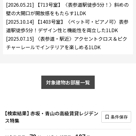
[2026.05.21]
【713号室】〈表参道駅徒歩5分！〉斜めの
10分以内
15分以内
壁の大開口が開放感をもたらす1LDK
[2025.10.14]
【1403号室】〈ペット可・ピアノ可〉表参
他条件
道駅徒歩5分！デザイン性と機能性を両立した1LDK
当社限定物件
[2025.07.15]
〈表参道・駅近〉アクセントクロス＆ピク
専任物件
チャーレールでインテリアを楽しめる1LDK
三井の賃貸物件
申込無し物件のみ表示
ペット可・相談
楽器可・相談
対象建物お部屋一覧
入居可能日
検索結果
赤坂・青山の高級賃貸レジデン
条件保存
ス特集
より詳細な絞り込み
建物施設やお部屋の設備、方位、階数などの絞り込みが