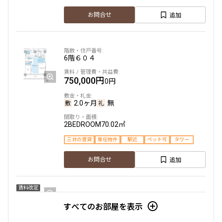
追加
お問合せ
6階
６０４
750,000円
0円
2.0ヶ月
無
2BEDROOM
70.02㎡
三井の賃貸
専任物件
駅近
ペット可
タワー
追加
お問合せ
賃料改定
すべてのお部屋を表示
6階
６０６