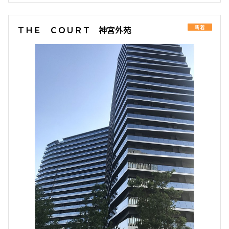
599,000円
0円
新着
ＴＨＥ ＣＯＵＲＴ 神宮外苑
2.0ヶ月
無
1BEDROOM
63.07㎡
三井の賃貸
専任物件
駅近
ペット可
タワー
追加
お問合せ
申込有
賃料改定
8階
８０１
550,000円
0円
2.0ヶ月
無
1BEDROOM
63.07㎡
三井の賃貸
専任物件
駅近
ペット可
タワー