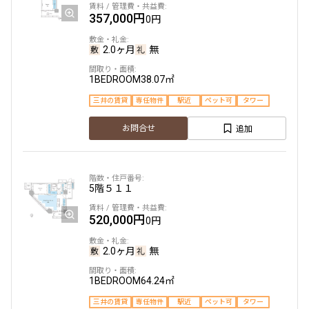
357,000円
0円
2.0ヶ月
無
1BEDROOM
38.07㎡
三井の賃貸
専任物件
駅近
ペット可
タワー
追加
お問合せ
5階
５１１
520,000円
0円
2.0ヶ月
無
1BEDROOM
64.24㎡
三井の賃貸
専任物件
駅近
ペット可
タワー