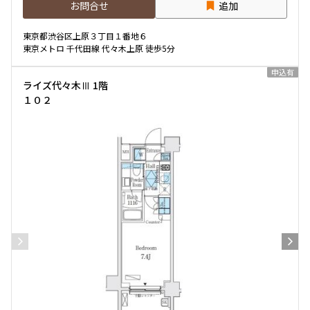
お問合せ
追加
専有面積
東京都渋谷区上原３丁目１番地６
東京メトロ 千代田線 代々木上原 徒歩5分
〜
申込有
ライズ代々木Ⅲ 1階
１０２
築年数
指定なし
新築
1年以内
3年以内
5年以内
10年以内
15年以内
20年以内
25年以内
30年以内
駅から徒歩
指定なし
1分以内
3分以内
5分以内
10分以内
15分以内