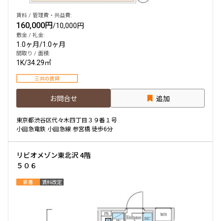
賃料 / 管理費・共益費:
160,000円
/
10,000円
敷金 / 礼金:
1.0ヶ月
/
1.0ヶ月
間取り / 面積:
1K
/
34.29㎡
三井の賃貸
お問合せ
追加
東京都渋谷区代々木四丁目３９番１号
小田急電鉄 小田急線 参宮橋 徒歩6分
リビオメゾン東北沢 4階
５０６
新着
賃料改定