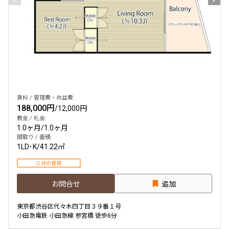
賃料 / 管理費・共益費:
188,000円
/
12,000円
敷金 / 礼金:
1.0ヶ月
/
1.0ヶ月
間取り / 面積:
1LD･K
/
41.22㎡
三井の賃貸
お問合せ
追加
東京都渋谷区代々木四丁目３９番１号
小田急電鉄 小田急線 参宮橋 徒歩6分