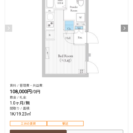
検索結果の絞り込み
賃料
〜
管理費/共益費含む
礼金なし
敷金なし
礼金１ヶ月以下
フリーレント付き
賃料 / 管理費・共益費:
108,000円
/
0円
敷金 / 礼金:
1.0ヶ月
/
無
間取り
間取り / 面積:
1K
/
19.23㎡
1R〜1K
1DK〜1LDK
三井の賃貸
駅近
2LDK
3LDK
4LDK〜