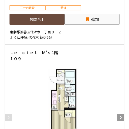
三井の賃貸
駅近
お問合せ
追加
東京都渋谷区代々木一丁目８－２
ＪＲ 山手線 代々木 徒歩6分
Ｌｅ ｃｉｅｌ Ｍ’ｓ 1階
１０９