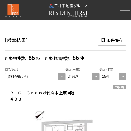
再検索ナビゲーション
路線図一覧
検索結果
条件保存
選択中の路線
小田急線
(86)
86
86
対象物件数
棟
対象お部屋数
件
一覧から選び直す
並び替え
表示形式
表示件数
選び方を変更する
申込有
Ｂ．Ｇ．Ｇｒａｎｄ代々木上原 4階
４０３
検索対象お部屋数
86
件
お部屋を再検索