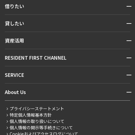
開閉
借りたい
検索する
開閉
貸したい
人気エリアから探す
賃貸運営
区から探す
開閉
資産活用
お問い合わせ
駅・沿線から探す
販売マンション
地図から探す
開閉
RESIDENT FIRST CHANNEL
お問い合わせ
キーワードから探す
NEWS
開閉
SERVICE
新着情報から探す
マンションレポート
ニュースから探す
営業窓口
商店街のある暮らし
開閉
About Us
新着募集情報
会員ページ
住まいのコラム
レジデントファーストについて
RESIDENT FIRST MEMBERS登録
RESIDENT FIRST MEMBERS登録
こだわりから探す
プライバシーステートメント
会社情報
ご入居・提携サービス
特定個人情報基本方針
こだわり一覧
事業案内
個人情報の取り扱いについて
お部屋探しからご契約まで
プレミアムマンション
個人情報の開示等手続きについて
採用情報
よくあるご質問
Cookieおよびアクセスログについて