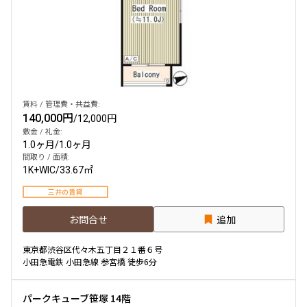
賃料 / 管理費・共益費:
140,000円
/
12,000円
敷金 / 礼金:
1.0ヶ月
/
1.0ヶ月
間取り / 面積:
1K+WIC
/
33.67㎡
三井の賃貸
お問合せ
追加
東京都渋谷区代々木五丁目２１番６号
小田急電鉄 小田急線 参宮橋 徒歩6分
パークキューブ笹塚 14階