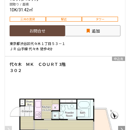
間取り / 面積:
1DK
/
31.42㎡
三井の賃貸
駅近
タワー
お問合せ
追加
東京都渋谷区代々木１丁目５３－１
ＪＲ 山手線 代々木 徒歩4分
申込有
代々木 ＭＫ ＣＯＵＲＴ 3階
３０２