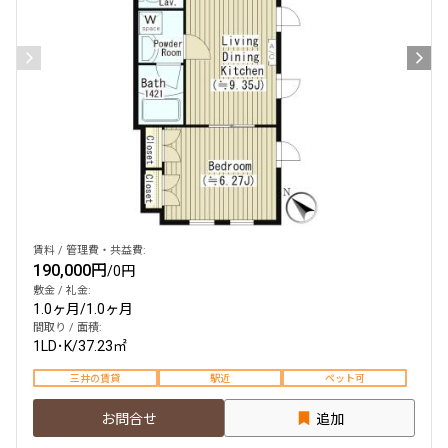
賃料 / 管理費・共益費:
190,000円
/
0円
敷金 / 礼金:
1.0ヶ月
/
1.0ヶ月
間取り / 面積:
1LD･K
/
37.23㎡
三井の賃貸
駅近
ペット可
お問合せ
追加