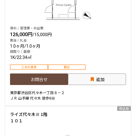
他条件
賃料 / 管理費・共益費:
当社限定物件
126,000円
/
15,000円
専任物件
敷金 / 礼金:
三井の賃貸物件
1.0ヶ月
/
1.0ヶ月
申込無し物件のみ表示
間取り / 面積:
ペット可・相談
1K
/
22.34㎡
楽器可・相談
三井の賃貸
駅近
入居可能日
お問合せ
追加
東京都渋谷区代々木一丁目８－２
ＪＲ 山手線 代々木 徒歩6分
申込有
ライズ代々木Ⅲ 1階
より詳細な絞り込み
１０１
建物施設やお部屋の設備、方位、階数などの絞り込みが
できます