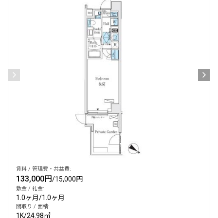
設定する
検索対象お部屋数
86
件
お部屋を再検索
賃料 / 管理費・共益費:
133,000円
/
15,000円
敷金 / 礼金:
1.0ヶ月
/
1.0ヶ月
間取り / 面積:
1K
/
24.98㎡