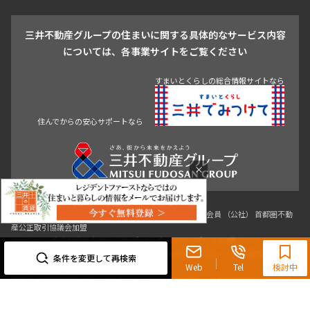
葛飾区
江戸川区
池尻大橋・三軒茶屋
祐天寺・学芸大学・自由が丘
駒沢・用賀・二子玉川
成城・砧
池袋・板橋・王子
戸越・大井・蒲田
三井不動産グループの住まいに関する具体的なサービス内容
青山
渋谷
東京・大手町
新宿
品川
目黒・中目黒
については、各事業サイトをご覧ください
神田・御茶ノ水・秋葉原
初台・幡ヶ谷・笹塚
すまいとくらしの総合情報サイトなら
住んでからの安心サポートなら
×
0120-321-719
9:30~18:00（水曜定休）
条件を変更して再検索
東京都知事（3）第96482号 （一社） 不動産流通経営協会会員 （公社） 首都圏不動
Web
Tel
検討中
産公正取引協議会加盟
〒107-0052 東京都港区赤坂八丁目4番14号 青山タワープレイス4階
三井の賃貸「いちばんに、住む人のこと。」 東京都心を中心とした豊富な賃貸マン