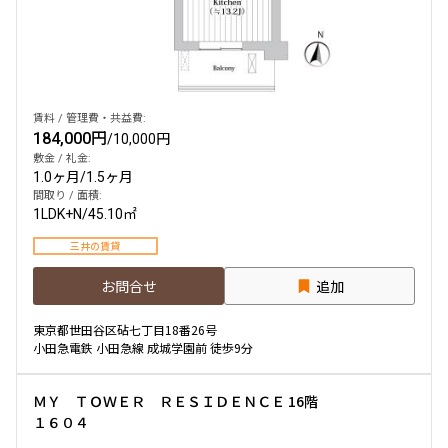
賃料 / 管理費・共益費:
184,000円
/
10,000円
敷金 / 礼金:
1.0ヶ月
/
1.5ヶ月
間取り / 面積:
1LDK+N
/
45.10㎡
三井の賃貸
お問合せ
追加
東京都世田谷区砧七丁目18番26号
小田急電鉄 小田急線 成城学園前 徒歩9分
ＭＹ ＴＯＷＥＲ ＲＥＳＩＤＥＮＣＥ 16階
１６０４