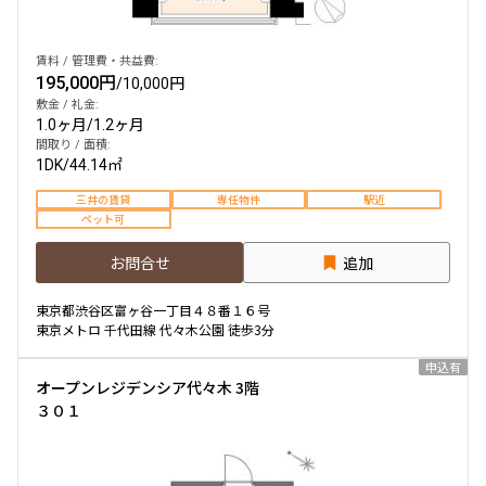
賃料 / 管理費・共益費:
195,000円
/
10,000円
敷金 / 礼金:
1.0ヶ月
/
1.2ヶ月
間取り / 面積:
1DK
/
44.14㎡
三井の賃貸
専任物件
駅近
ペット可
お問合せ
追加
東京都渋谷区富ヶ谷一丁目４８番１６号
東京メトロ 千代田線 代々木公園 徒歩3分
申込有
オープンレジデンシア代々木 3階
３０１