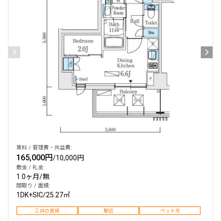
賃料 / 管理費・共益費:
165,000円
/
10,000円
敷金 / 礼金:
1.0ヶ月
/
無
間取り / 面積:
1DK+SIC
/
25.27㎡
三井の賃貸
駅近
ペット可