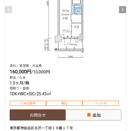
賃料 / 管理費・共益費:
160,000円
/
10,000円
敷金 / 礼金:
1.0ヶ月
/
無
間取り / 面積:
1DK+WIC+SIC
/
25.43㎡
三井の賃貸
駅近
ペット可
お問合せ
追加
東京都世田谷区北沢一丁目１９番１７号