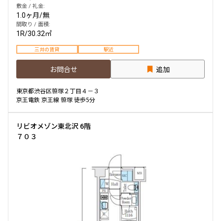
敷金 / 礼金:
1.0ヶ月
/
無
間取り / 面積:
1R
/
30.32㎡
三井の賃貸
駅近
お問合せ
追加
東京都渋谷区笹塚２丁目４－３
京王電鉄 京王線 笹塚 徒歩5分
リビオメゾン東北沢 6階
７０３