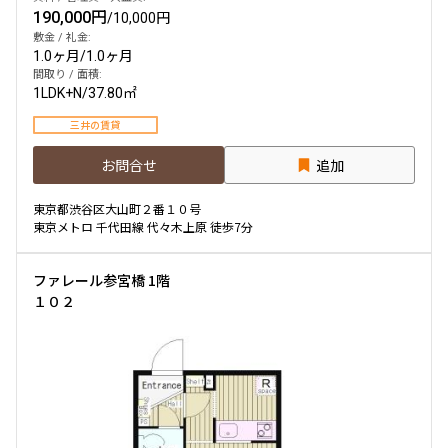
190,000円
/
10,000円
敷金 / 礼金:
1.0ヶ月
/
1.0ヶ月
間取り / 面積:
1LDK+N
/
37.80㎡
三井の賃貸
お問合せ
追加
東京都渋谷区大山町２番１０号
東京メトロ 千代田線 代々木上原 徒歩7分
ファレール参宮橋 1階
１０２