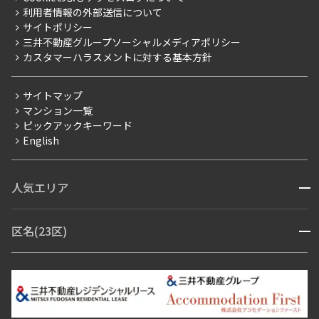
新築
ニュースリリース
社宅紹介
利用者情報の外部送信について
当社限定（港区・渋谷区）
サイトポリシー
お問い合わせ
【仲介会社様向け】当社仲介事業部取り扱い物件入居申込
三井不動産グループソーシャルメディアポリシー
当社限定（港区・渋谷区以外）
カスタマーハラスメントに対する基本方針
三井不動産企画
分譲賃貸
サイトマップ
賃料改定
マンション一覧
ピックアックキーワード
フリーレント
English
ペット可
コンシェルジュ付き
人気エリア
開閉
ブランドマンション
赤坂・六本木
広尾・麻布・麻布十番
虎ノ門・麻布台
区名(23区)
開閉
青山・表参道・原宿
白金・目黒
高輪・五反田・大崎
恵比寿・代官山・中目黒
渋谷・松濤・代々木上原
番町・四谷・九段
港区
渋谷区
中央区
新宿区
文京区
千代田区
目黒区
日本橋・銀座
市ヶ谷・神楽坂・飯田橋
三田・芝・浜松町
品川区
世田谷区
大田区
江東区
台東区
墨田区
中野区
芝浦・汐留・品川
月島・勝どき・豊洲
本郷・春日・小石川
豊島区
杉並区
板橋区
北区
練馬区
荒川区
足立区
新宿・代々木
目白・高田馬場・早稲田
中野・荻窪